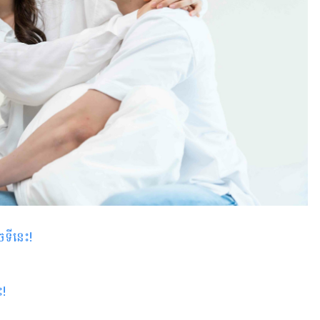
ចទីនេះ
!
ះ!