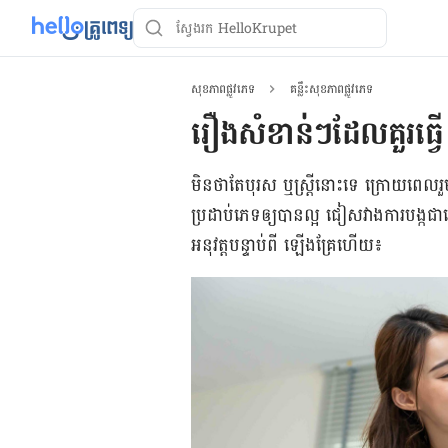
សុខភាពផ្លូវភេទ
គន្លឹះសុខភាពផ្លូវភេទ
រឿងសំខាន់ៗដែលគួរធ្វ
មិនថាតែបុរស ឬស្ដ្រីនោះទេ ក្រោយពេល
ប្រដាប់ភេទឲ្យបានល្អ ជៀសវាងការបង្កជា
អនុវត្ដបន្ទាប់ពី ឡើងគ្រែហើយ៖