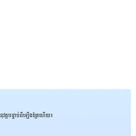
ុវត្ដបន្ទាប់ពីឡើងគ្រែហើយ៖