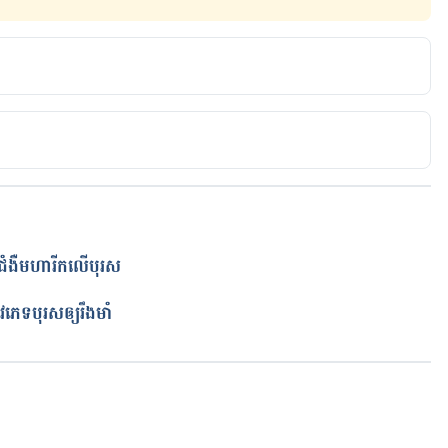
rly https://www.healthymale.org.au/news/how-to-
d Vulva Healthy 
.org/how-to-keep-your-vagina-happy-healthy/
etterhealth.vic.gov.au/health/healthyliving/safe-sex
ងជំងឺមហារីកលើបុរស
ត
x hygiene? https://nwhn.org/how-do-i-practice-good-
ភេទបុរស​ឲ្យរឹងមាំ
ath After Intercourse? 
nswers/ans-intimacy/when-should-i-take-my-ritual-
កំពុងដំណើរការ...