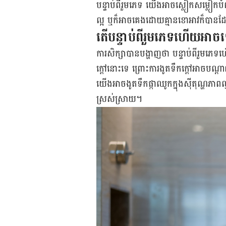
បន្ទាប់ពីរួមភេទ យើងអាចស្លៀកសម្លៀក
ល្អ ឬក៏អាចគេងដោយគ្មានខោអាវក៏បានដ
តើបន្ទាប់ពីរួមភេទហើយអាច
ការសិក្សាបានបង្ហាញថា បន្ទាប់ពីរួមភេទហ
ក្ដៅនោះទេ ព្រោះការងូតទឹកក្ដៅអាច
យើងអាចងូតទឹកផ្កាឈូកក្នុងស៊ីតុណ្ហភាពល
ស្រស់ស្រាយ។