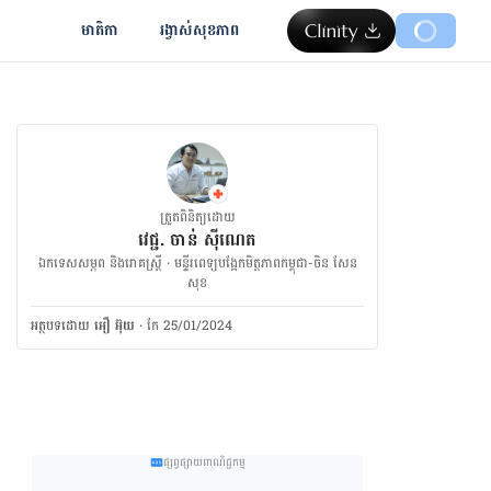
មាតិកា
រង្វាស់​សុខភាព
ត្រួតពិនិត្យដោយ
វេជ្ជ. ចាន់ ស៊ីណេត
ឯកទេសសម្ភព និងរោគស្ត្រី · ម​ន្ទីរពេទ្យបង្អែកមិត្តភាពកម្ពុជា-ចិន សែន
សុខ
អត្ថបទ​ដោយ
អឿ អ៊ុយ
·
កែ 25/01/2024
ផ្សព្វផ្សាយពាណិជ្ជកម្ម