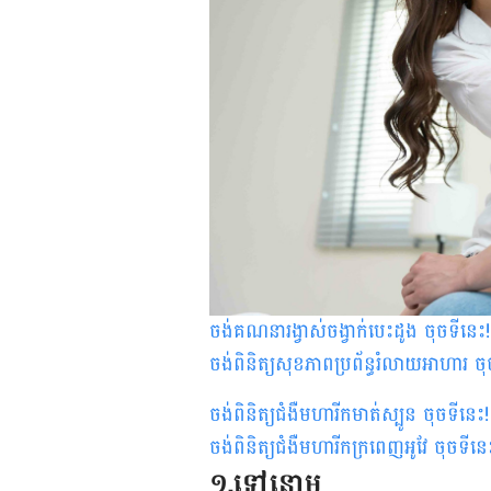
ចង់គណនារង្វាស់ចង្វាក់បេះដូង ចុចទីនេះ
!
ចង់ពិនិត្យសុខភាពប្រព័ន្ធរំលាយអាហារ ចុ
ចង់ពិនិត្យជំងឺមហារីកមាត់ស្បូន ចុចទីនេះ
!
ចង់ពិនិត្យជំងឺមហារីកក្រពេញអូវែ ចុចទីនេ
១.ទៅនោម