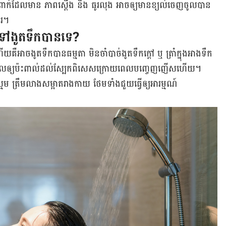
បំពាក់ដែលមាន ភាពស្ដើង និង ធូរលុង អាចឲ្យមានខ្យល់ចេញចូលបាន
ែរ។
ទៅងូតទឹកបានទេ?
ើយគឺអាចងូតទឹកបានធម្មតា មិនចាំបាច់ងូតទឹកក្ដៅ ឬ ត្រាំក្នុងអាងទឹក
បណ្ដាលឲ្យប៉ះពាល់ដល់ស្បែកពិសេសក្រោយពេលបញ្ចេញញើសហើយ។
្មម ត្រឹមលាងសម្អាតរាងកាយ ថែមទាំងជួយធ្វើឲ្យអារម្មណ៍