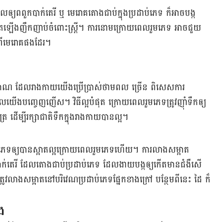
្យពពួកបាក់តេរី ឬ មេរោគតោងជាប់ក្នុងប្រដាប់ភេទ ក៏អាចបង្ក
ះកើតឡើងញឹកញាប់ចំពោះស្ដ្រី។ ការនោមក្រោយពេលរួមភេទ អាចជួយ
រពីមេរោគផងដែរ។
ប្រាណ ដែលរាងកាយយើងប្រើប្រាស់ថាមពល ច្រើន ពិសេសការ
យើងបញ្ចេញញើស។ វិធីល្អបំផុត ក្រោយពេលរួមភេទត្រូវញ៉ាំទឹកឲ្យ
ដើម្បីរក្សាជាតិទឹកក្នុងរាងកាយបានល្អ។
ប់ភេទឲ្យបានស្អាតល្អក្រោយពេលរួមភេទហើយ។ ការលាងសម្អាត
បាក់តេរី ដែលតោងជាប់ប្រដាប់ភេទ ដែលងាយបង្កឲ្យកើតមានជំងឺសើ
្រូវលាងសម្អាតនៅបរិវេណប្រដាប់ភេទផ្នែកខាងក្រៅ បន្ថែមពីនេះ ដៃ ក៏
ង