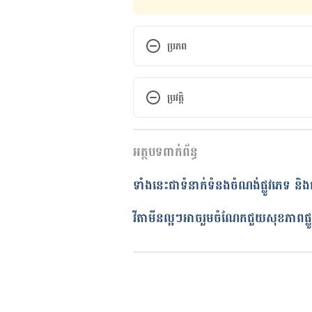
ប្រភព
How to clean your penis prope
clean-your-penis
ប្រវត្តិ
9 Tips To Keep Your Vagina an
កំណែ​ប្រែបច្ចុប្បន្ន
https://health.clevelandclinic
អត្ថបទពាក់ព័ន្ធ
25/01/2024
Hygiene: Safe sex https://www.b
អត្ថបទ​ដោយ 
អឿ អ៊ុយ
ទាំងនេះជាទំនាក់ទំនងចំណង់ផ្លូវភេទ និ
ត្រួតពិនិត្យដោយ 
វេជ្ជ. ចាន់ ស៊ីណេ
How do I practice good post-se
បច្ចុប្បន្នភាពដោយ៖ 
នូ សោភ័ណ្ឌ
វីតាមីនល្អៗអាចរួមចំណែក​ជួយសុខភាពផ្លូវ
post-sex-hygiene/
When Should I Take My Ritual B
https://seekersguidance.org/a
bath-after-intercourse/