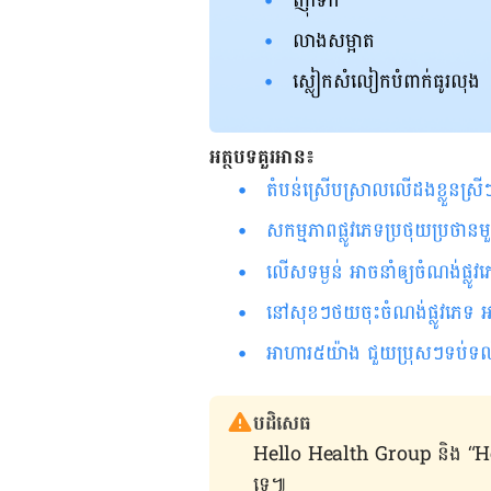
ញ៉ាំ​ទឹក
លាង​សម្អាត
ស្លៀក​សំលៀក​បំពាក់​ធូរលុង
អត្ថបទគួរអាន៖
តំបន់ស្រើបស្រាលលើដងខ្លួនស្រីៗ
សកម្មភាពផ្លូវភេទប្រថុយប្រថានម
លើស​ទម្ងន់​ អាច​​នាំ​ឲ្យ​​ចំណង់​ផ្លូវ​ភេទ​ថយ​ចុះ​?​​​​​​​​​​​​​​​​​​​​​​​​​​​​​​​
នៅ​សុខ​ៗ​ថយចុះ​ចំណង់​ផ្លូវ​ភេទ ​អ
អាហារ​៥​យ៉ាង ជួយ​ប្រុស​ៗ​​​​ទប់ទល់​បាន​យូរ និង​បង្កើន​ចំណ
បដិសេធ
Hello Health Group និង “Hello គ្រ
ទេ៕