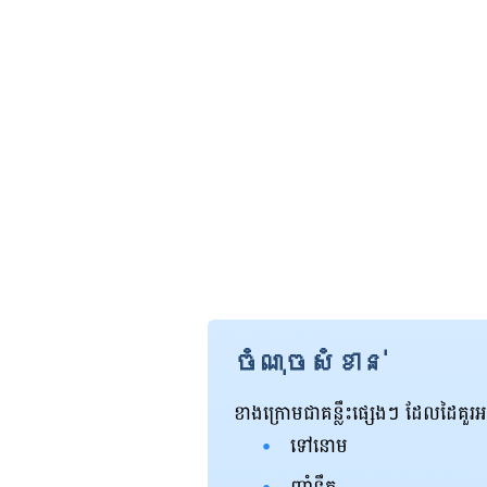
ចំណុចសំខាន់
ខាងក្រោមជាគន្លឹះផ្សេងៗ ដែលដៃគួរអន
ទៅនោម