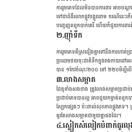
ការរួមភេទដែលមិនបានការពារ អាចបណ្ដាលឲ
ទៅជាជំងឺរលាកផ្លូវបង្ហួរនោម ករណីនេ
បញ្ចេញពពួកបាក់តេរី ហើយក៏ជួយការពា
២.ញ៉ាំទឹក
ការរួមភេទគឺស្រដៀងគ្នាទៅនឹងការហាត់
ប្រឈមថយចុះជាតិទឹកក្នុងរាងកាយនៅពេល
បាន ១កែវចំណុះ២០០ ទៅ ២២០មិល្លីលីត្រ 
៣.លាងសម្អាត
ដៃគូទាំងសងខាង ត្រូវលាងសម្អាតប្រដា
ប្រដាប់ភេទបានល្អ អាចជួយកម្ចាត់ពពួក
ស្បែកផ្សេងៗ ប៉ះពាល់សុខភាពផ្លូវភេទ។ ត
គួរតែលាងសម្អាតជាមួយគ្នាផងដែរ។
៤.ស្លៀកសំលៀកបំពាក់ធូរលុ