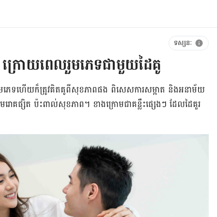
ទស្សនៈ
ើ ក្រោយពេលរួមភេទជាមួយដៃគូ
រួមភេទហើយក៏ត្រូវគិតគូពីសុខភាពផង ពិសេសការសម្អាត និងអនាម័យ
មេរោគផ្សិត ប៉ះពាល់សុខភាព។ ខាងក្រោមជាគន្លឹះផ្សេងៗ ដែលដៃគួរ