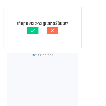
តើអត្ថបទនេះមានប្រយោជន៍ដែរទេ?
ផ្សព្វផ្សាយពាណិជ្ជកម្ម