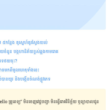
 ៥កន្លែង គូស្នេហ៍គួរស្វែងយល់​
ួយចំនួន បង្កហានិភ័យខ្ពស់ឆ្លងកាមរោគ
​​​​​​​​​​​​​​​​​​​​​​​​​​​​
ាច​មក​ពី​​មូលហេតុ​ទាំង​នេះ
ង់​ផ្លូវ​ភេទ​​​​​​​​​​​​​​​​​​​​​​​​​​​​​​​​​​​​​​​​​​​​​​
ូពេទ្យ” មិន​ចេញ​វេជ្ជបញ្ជា មិន​ធ្វើ​រោគវិនិច្ឆ័យ ឬ​ព្យាបាល​ជូន​