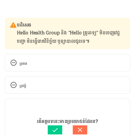
បដិសេធ
Hello Health Group និង “Hello គ្រូពេទ្យ” មិន​ចេញ​វេជ្ជ
បញ្ជា មិន​ធ្វើ​រោគវិនិច្ឆ័យ ឬ​ព្យាបាល​ជូន​ទេ៕
ប្រភព
https://www.health.harvard.edu/mens-
health/eating-more-nuts-may-improve-sexual-
ប្រវត្តិ
function
កំណែ​ប្រែបច្ចុប្បន្ន
21/11/2019
អត្ថបទ​ដោយ 
គីង ច័ន្ទវាសនា​
តើអត្ថបទនេះមានប្រយោជន៍ដែរទេ?
ត្រួតពិនិត្យដោយ
ដេត ធន្នី
បច្ចុប្បន្នភាពដោយ៖ 
ដេត ធន្នី