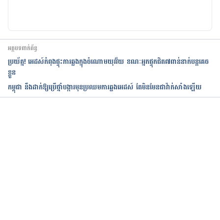
អត្ថបទពាក់ព័ន្ធ
ប្រយ័ត្ន! អេដស៍កំពុងផ្ទុះការឆ្លងក្នុងចំណោមយុវវ័យ ខណៈអ្នកផ្ទុកជិត៧ពាន់នាក់បន្តគេច
ខ្លួន
កម្ពុជា នឹងដាក់ឱ្យប្រើថ្នាំបង្ការមុនប្រឈមការឆ្លងអេដស៍ តែមិនមែនជាវ៉ាក់សាំងឡើយ
កំពុងដំណើរការ...