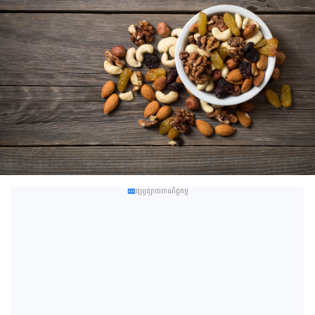
ផ្សព្វផ្សាយពាណិជ្ជកម្ម