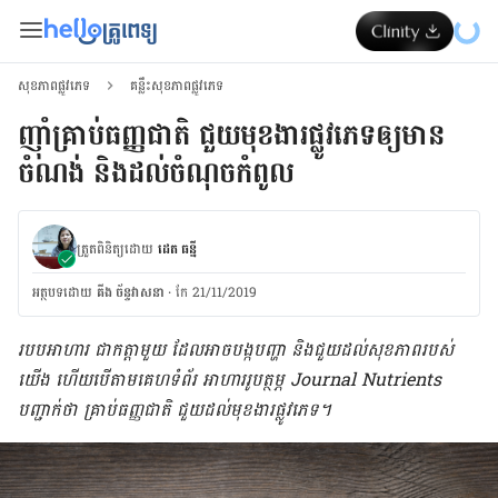
សុខភាពផ្លូវភេទ
គន្លឹះសុខភាពផ្លូវភេទ
ញ៉ាំគ្រាប់ធញ្ញជាតិ ជួយមុខងារផ្លូវភេទឲ្យមាន
ចំណង់ និងដល់ចំណុចកំពូល
ត្រួតពិនិត្យដោយ
ដេត ធន្នី
អត្ថបទ​ដោយ
គីង ច័ន្ទវាសនា​
·
កែ 21/11/2019
របបអាហារ ជាកត្ដាមួយ ដែល​អាច​បង្ក​បញ្ហា និង​ជួយ​ដល់​សុខភាព​របស់
យើង ហើយ​បើតាម​គេហទំព័រ​ អាហាររូបត្ថម្ភ Journal Nutrients
បញ្ជាក់​ថា គ្រាប់ធញ្ញជាតិ ជួយ​ដល់មុខងារ​ផ្លូវភេទ។