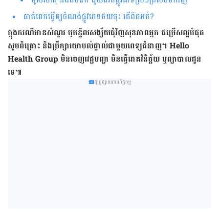
ធាត់ពេកធ្វើឲ្យចំណង់ផ្លូវភេទថយចុះ តើពិតអត់?
ក្នុង​ករណី​មាន​សំណួរ ឬ​មន្ទិលសង្ស័យ​ជុំវិញ​សុខភាព​អ្នក ជម្រើស​ល្អ​បំផុត
សូម​ពិគ្រោះ និង​ប្រឹក្សា​យោបល់​ផ្ទាល់​ជាមួយ​ពេទ្យ​ជំនាញ។ Hello
Health Group មិន​ចេញ​វេជ្ជបញ្ជា មិន​ធ្វើ​រោគវិនិច្ឆ័យ ឬ​ព្យាបាល​ជូន​
ទេ៕
ផ្សព្វផ្សាយពាណិជ្ជកម្ម