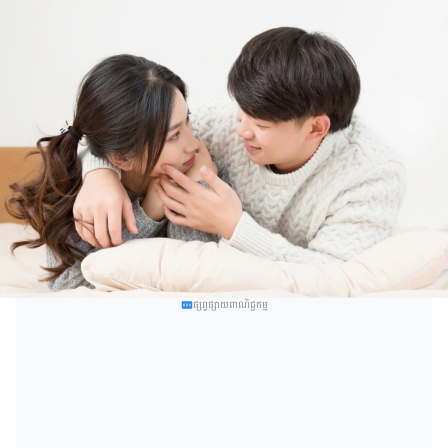
ផ្សព្វផ្សាយពាណិជ្ជកម្ម