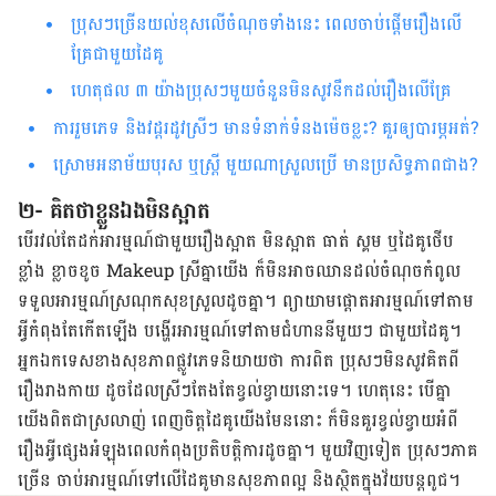
ប្រុសៗច្រើនយល់ខុសលើចំណុចទាំងនេះ ពេលចាប់​ផ្ដើម​រឿងលើ
គ្រែជាមួយដៃគូ
ហេតុផល​ ៣ យ៉ាងប្រុសៗមួយចំនួន​មិន​សូវ​នឹកដល់​រឿងលើគ្រែ
ការរួមភេទ និងវដ្តរដូវស្រីៗ មានទំនាក់ទំនងម៉េចខ្លះ? គួរឲ្យបារម្ភអត់?
ស្រោមអនាម័យបុរស ឬស្ត្រី មួយណា​ស្រួលប្រើ មានប្រសិទ្ធភាព​ជាង?
២- គិតថាខ្លួនឯងមិនស្អាត
បើ​រវល់​តែ​ដក់​អារម្មណ៍​ជាមួយ​រឿង​ស្អាត មិន​ស្អាត ធាត់ ស្គម ឬ​ដៃគូ​ថើប​
ខ្លាំង ខ្លាច​ខូច Makeup ស្រី​គ្នា​យើង ក៏​មិន​អាច​ឈាន​ដល់​ចំណុច​កំពូល​
ទទួល​អារម្មណ៍​ស្រណុក​សុខ​ស្រួល​ដូចគ្នា។ ព្យាយាម​ផ្តោត​អារម្មណ៍​ទៅ​តាម​
អ្វី​កំពុង​តែ​កើត​ឡើង បង្ហើរ​អារម្មណ៍​ទៅ​តាម​ជំហាន​នីមួយៗ​ ជាមួយ​ដៃគូ​។
អ្នក​ឯកទេស​ខាង​សុខភាព​ផ្លូវ​ភេទ​​និយាយ​ថា ការ​ពិត​ ប្រុសៗមិន​សូវ​គិតពី​
រឿង​រាងកាយ ដូច​​ដែល​ស្រីៗ​តែង​តែ​​ខ្វល់ខ្វាយ​នោះ​ទេ។ ហេតុ​នេះ បើ​គ្នា​
យើង​ពិតជា​ស្រលាញ់ ពេញចិត្ត​ដៃគូ​យើង​មែន​នោះ ក៏​មិន​គួរ​ខ្វល់ខ្វាយ​អំពី​
រឿង​​អ្វី​ផ្សេង​​អំឡុង​ពេល​កំពុង​ប្រតិបត្តិការ​ដូច​គ្នា។ មួយ​វិញ​ទៀត ប្រុសៗ​ភាគ​
ច្រើន ចាប់​អារម្មណ៍​ទៅ​លើ​ដៃគូ​មាន​សុខភាព​ល្អ និង​ស្ថិត​ក្នុង​វ័យ​បន្ត​ពូជ​។