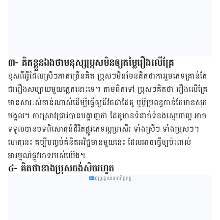
៣​- គិតខ្លួនឯងថាមនុស្សប្រុសមិនឲ្យតម្លៃរឿងលើគ្រែ
ខុស​ពី​អ្វី​ដែល​ស្រីៗ​ភាគច្រើន​គិត ប្រុសៗ​មិន​មែន​គិត​ថា​ការ​រួមភេទ​គ្រាន់​តែ​
ជា​រឿង​សប្បាយមួយ​ភ្លេត​នោះ​ទេ។ តាម​ពិត​ទៅ ប្រុសៗ​​គិត​ថា រឿង​លើ​គ្រែ​​
មាន​សារៈ​សំខាន់​ណាស់​ដើម្បី​ធ្វើ​ឲ្យ​ជីវិត​ជា​ដៃគូ​ ឬប្តី​ប្រពន្ធ​កាន់​តែ​មាន​សុភ
មង្គល។ ការ​ស្រាវជ្រាវ​បាន​បង្ហាញ​ថា ដៃគូ​​មាន​ទំនាក់ទំនង​ស្នេហា​ល្អ​ អាច​
ទទួល​បាន​បទ​ពិសោធន៍​ជីវិត​ផ្លូវ​ភេទ​ល្អប្រសើរ ទាំង​ស្រីៗ ទាំង​ប្រុសៗ។
ហេតុនេះ គប្បី​បញ្ចប់​គំនិត​អវិជ្ជមាន​មួយ​នេះ ដែល​អាច​ធ្វើ​ឲ្យ​ប៉ះ​ពាល់​
អារម្មណ៍​ផ្លូវ​ភេទ​របស់​យើង។
៤- គិតថាខាងប្រុសចង់សិចរហូត
ផ្សព្វផ្សាយពាណិជ្ជកម្ម