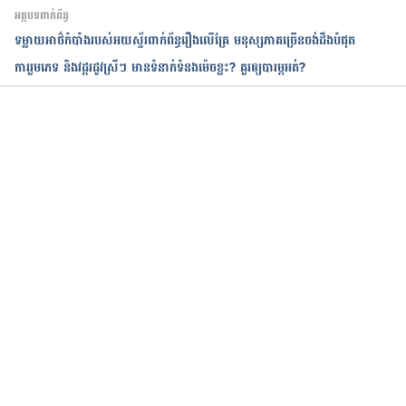
news/general-health-check/6-common-sexual-
អត្ថបទពាក់ព័ន្ធ
mistakes-women-make-and-why/
ទម្លាយអាថ៌កំបាំងរបស់អយស្ទ័រពាក់ព័ន្ធរឿងលើគ្រែ មនុស្សភាគច្រើនចង់ដឹងបំផុត
ការរួមភេទ និងវដ្តរដូវស្រីៗ មានទំនាក់ទំនងម៉េចខ្លះ? គួរឲ្យបារម្ភអត់?
10 Major Sex Mistakes Women Make in Bed – 
https://stylecaster.com/sex-mistakes-women-
make-in-bed/9 Common Sex Mistakes Women Do 
– https://thepowermoves.com/common-women-
កំពុងដំណើរការ...
sex-mistakes/