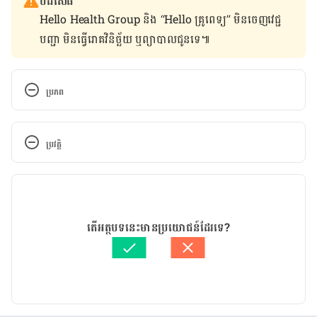
បដិសេធ
Hello Health Group និង “Hello គ្រូពេទ្យ” មិន​ចេញ​វេជ្ជ
បញ្ជា មិន​ធ្វើ​រោគវិនិច្ឆ័យ ឬ​ព្យាបាល​ជូន​ទេ៕
ប្រភព
20 Mistakes Women Make in Bed and How to 
Avoid Them – 
ប្រវត្តិ
https://www.marriage.com/advice/physical-
intimacy/mistakes-women-make-in-bed/
កំណែ​ប្រែបច្ចុប្បន្ន
5 Mistakes Women Make in Bed – 
22/11/2022
https://www.psychologytoday.com/us/blog/marrie
អត្ថបទ​ដោយ 
ណៃ ទូច
តើអត្ថបទនេះមានប្រយោជន៍ដែរទេ?
d-and-still-doing-it/201907/5-mistakes-women-
ត្រួតពិនិត្យដោយ 
វេជ្ជ. ចាន់ ស៊ីណេត
make-in-bed
បច្ចុប្បន្នភាពដោយ៖ 
ជីព ចិត្ត
6 common sexual mistakes women make and 
why – https://www.vinmec.com/en/news/health-