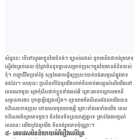
សំនួរ​នេះ បើ​ទៅ​សួរ​អា​ក្អូន​វ័យ​ជំទង់ៗ ច្បាស់​ណាស់ ពួកគេ​ពិត​ជា​ចង់​រួមភេទ​
ស្ទើរ​តែ​គ្រប់​ពេល ប៉ុន្តែ​វា​មិន​ដូច​គ្នា​ទេ​សម្រាប់​ប្រុសៗ​ក្នុង​​វ័យមាន​គំនិត​ចាស់​
ទុំ។ បញ្ហា​ជីវិត​ប្រចាំ​ថ្ងៃ សុទ្ធ​តែ​អាច​ធ្វើ​ឲ្យ​ប្រុសៗ​បាត់បង់​អារម្មណ៍​ផ្លូវ​ភេទ​
ផង​ដែរ។ ហេតុនេះ ប្រសិន​បើ​ដៃគូ​យើង​ហាក់មិន​ចាប់​អារម្មណ៍​លើ​យើង​នៅ​
ពេល​ណា​មួយ សូមកុំ​រើស​​ដាក់​ខ្លួន​ទាំង​អស់អី ព្រោះ​អាច​បណ្តាល​មក​ពី​
សម្ពាធ​​​ការងារ ឬ​កត្តា​អ្វី​ផ្សេង​ទៀត។ ព្យាយាម​គិត​ពី​ពេល​ដែល​យើង​បាន​
បដិសេធខាង​ប្រុស​ ដោយ​សារ​មូល​ហេតុ​អ្វី ព្រោះ​ទាំង​គេ​ទាំង​យើង ពេល​
បដិសេធ​មិន​រួម​ភេទម្តងៗ មិន​មែន​មិន​ស្រលាញ់​គ្នាទេ គ្រាន់​តែ​អារម្មណ៍​
ពេល​នេះ យើង​ឬ​ដៃគូ​យើង​ មិន​ចង់​រួមភេទ​ប៉ុណ្ណោះ។
៥- គេចវេសមិននិយាយអំពីរឿងលើគ្រែ