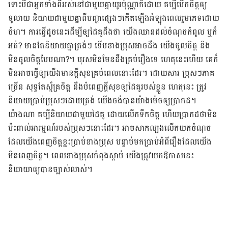
ទោះបីជា​អ្នក​ទាំង​ពីរ​​រស់​នៅ​ជាមួយ​គ្នា​យូរ​ប៉ុណ្ណា​ក៏​ដោយ គប្បី​បើក​ចិត្ត​ឲ្យ​
ទូលាយ និយាយ​ជាមួយ​គ្នាពី​បញ្ហា​ផ្សេងៗ​កើត​ឡើង​អំឡុង​ពេល​រួម​ភេទ​​ដោយ​
ចំហ។ ការ​ធ្វើ​ដូច​នេះដើម្បី​ឲ្យ​ដៃគូ​ដឹង​ថា យើង​ឈាន​ដល់​ចំណុច​កំពូល ឬ​ក៏​
អត់? មាន​តែ​និយាយ​គ្នា​ត្រង់ៗ ទើប​ខាង​ប្រុស​អាច​ដឹង យើង​ចូល​ចិត្ត​ និង​
មិន​ចូល​ចិត្ត​បែបណា?។ បុរស​មិន​មែន​ដឹង​គ្រប់​រឿងទេ ហេតុនេះ​​ហើយ គេ​ក៏​
មិន​អាច​ធ្វើ​ឲ្យ​យើង​មាន​ក្តី​សុខ​គ្រប់​ពេល​នោះ​ដែរ។ ដោយ​សារ ប្រុសៗ​ភាគ​
ច្រើន​ សុទ្ធ​តែ​ស្ម័គ្រ​ចិត្ត នឹង​បំពេញ​ក្តីសុខ​ឲ្យ​ដៃ​គូ​របស់​ខ្លួន ហេតុនេះ ត្រូវ​
និយាយ​ប្រាប់​ប្រុសៗ​ដោយ​ត្រង់ យើង​ចង់​បាន​យ៉ាង​ម៉េច​ឲ្យ​ប្រាកដ។
យ៉ាងណា គប្បី​និយាយ​ជាមួយ​ដៃគូ ដោយ​លើក​ទឹក​ចិត្ត ហើយ​ប្រាកដ​ថា​មិន​
ប៉ះពាល់​អារម្មណ៍​របស់​ប្រុសៗ​នោះដែរ។ អាច​សាក​ល្បង​លើក​យក​ចំណុច​
ដែល​យើង​​ពេញ​ចិត្ដ​ខ្លះ​ប្រាប់ខាង​ប្រុស​ បន្ទាប់​មក​ប្រាប់​​អំពី​រឿង​ដែលយើង​
មិនពេញ​ចិត្ដ។ ពេល​ខាង​ប្រុស​​កំពុង​ស្ដាប់ យើង​​​ត្រូវ​​យក​​ឱកាស​​នេះ
និយាយា​​​​ឲ្យ​​បាន​​ច្បាស់​លាស់​។