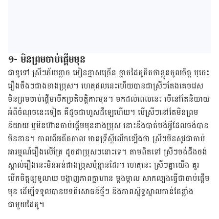
១- មិនព្រមចាប់ផ្តើមមុន
ជាទូទៅ ស្រីៗ​ភ័យខ្លាច អៀន​ខ្មាស​ច្រើន ខ្លាច​ដៃគូ​គិត​ថា​ខ្លួន​ចូលចិត្ត​ ឬចេះ​
រឿង​ចឹងៗ​ជាងខាង​​ប្រុស។ ​ហេតុផល​នេះហើយបាន​ជា​​ស្រីៗតែង​គេច​វេស
មិន​ព្រម​ចាប់​ផ្តើម​បើក​ប្រតិបត្តិការ​មុន។ មក​ដល់​ពេល​នេះ បើ​នៅ​តែ​និយាយ​
អំពី​ចំណុច​នេះទៀត​ គឺដូច​ជា​​ហួស​ដឺឡេ​ហើយ។ បើ​ស្រី​ៗ​នៅ​តែ​មិន​ព្រម​
និយាយ ឬ​មិន​ហ៊ាន​ចាប់​ផ្ដើម​មុន​ខាង​ប្រុស នោះ​​នឹង​បាត់​បង់​អ្វី​ដែល​ចង់​បាន​​
មិន​ខាន​។ កាល​ពី​អតីត​កាល ​មាន​ទ្រឹស្តី​លើក​ឡើង​ថា ស្រី​ៗ​មិន​សូវ​ជា​ចាប់​
អារម្មណ៍​រឿង​លើ​គ្រែ ដូច​ជា​ប្រុសៗ​នោះទេ។ តាម​ពិត​ទៅ ស្រីៗ​​ចង់​ដឹង​ចង់​
ស្គាល់​រឿង​នេះ​មិន​អន់​ជាង​ប្រុសប៉ុន្មានដែរ។ ហេតុនេះ ស្រីៗ​គ្នា​យើង​ គួរ​
បើក​ចិត្ត​ឲ្យ​ទូលាយ បង្ហាញ​ភាព​ក្លាហាន ម្តងម្កាល ​សាកល្បង​ធ្វើ​ជា​ចាប់ផ្តើម​
មុន​ ដើម្បី​ទទួល​បាន​បទ​ពិសោធន៍​ថ្មីៗ និង​ភាព​ស្និទ្ធ​ស្នាល​កាន់​តែ​ខ្លាំង​
ជាមួយ​ដៃគូ។​