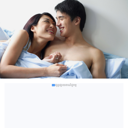
ផ្សព្វផ្សាយពាណិជ្ជកម្ម