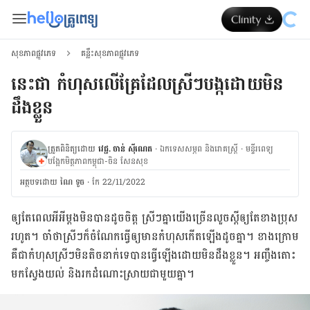
សុខភាពផ្លូវភេទ
គន្លឹះសុខភាពផ្លូវភេទ
នេះជា កំហុសលើគ្រែដែលស្រីៗបង្កដោយមិន
ដឹងខ្លួន
ត្រួតពិនិត្យដោយ
វេជ្ជ. ចាន់ ស៊ីណេត
·
ឯកទេសសម្ភព និងរោគស្ត្រី
·
ម​ន្ទីរពេទ្យ
បង្អែកមិត្តភាពកម្ពុជា-ចិន សែនសុខ
អត្ថបទ​ដោយ
ណៃ ទូច
·
កែ 22/11/2022
ឲ្យ​តែ​ពេល​អីអី​ម្ដង​មិន​បាន​ដូច​ចិត្ដ ស្រី​ៗគ្នា​យើង​ច្រើន​លួចស្ដី​ឲ្យ​តែ​ខាង​ប្រុស​
រហូត។ ចាំ​ថា​ស្រី​ៗ​ក៏​ចំណែក​ធ្វើ​ឲ្យ​មាន​កំហុស​កើត​ឡើង​ដូច​គ្នា។ ខាង​ក្រោម​
គឺ​ជា​កំហុស​ស្រី​ៗមិន​តិច​នាក់ទេ​បាន​ធ្វើ​ឡើង​ដោយ​មិន​ដឹង​ខ្លួន។ អញ្ចឹង​តោះ
មក​ស្វែង​យល់ និង​រក​ដំណោះ​ស្រាយ​ជាមួយ​គ្នា។