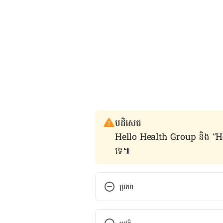
បដិសេធ
Hello Health Group និង “Hello គ្រ
ទេ៕
ប្រភព
Vagina: What’s normal, what’s