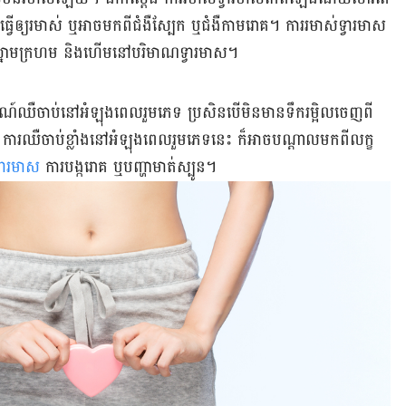
វើ​ឲ្យ​រមាស់​ ឬ​អាច​​មក​ពី​ជំងឺ​ស្បែក​ ឬ​ជំងឺ​កាមរោគ។​ ការ​រមាស់​ទ្វារ​មាស​
្នាម​ក្រហម​ និង​ហើម​នៅ​បរិមាណ​ទ្វារ​មាស​។
មណ៍​ឈឺ​ចាប់​នៅ​អំឡុង​ពេល​រួម​ភេទ​ ប្រសិនបើ​មិន​មាន​ទឹក​រម្អិល​ចេញ​ពី​
 ការ​ឈឺចាប់​ខ្លាំង​នៅ​អំឡុង​ពេល​​​រួម​ភេទ​នេះ​ ក៏​អាច​បណ្ដាល​មក​ពី​​លក្ខ
្វារ​មាស
​ ការ​បង្ក​រោគ​ ឬ​បញ្ហា​មាត់​ស្បូន​។