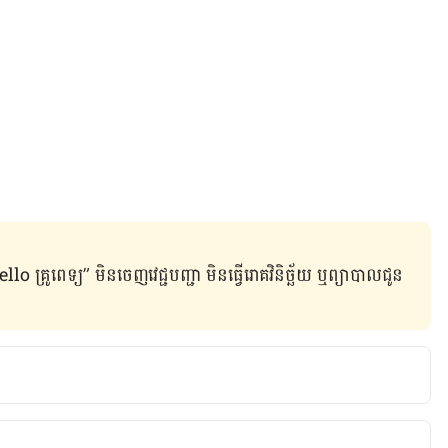
ូពេទ្យ” មិន​ចេញ​វេជ្ជបញ្ជា មិន​ធ្វើ​រោគវិនិច្ឆ័យ ឬ​ព្យាបាល​ជូន​
 not