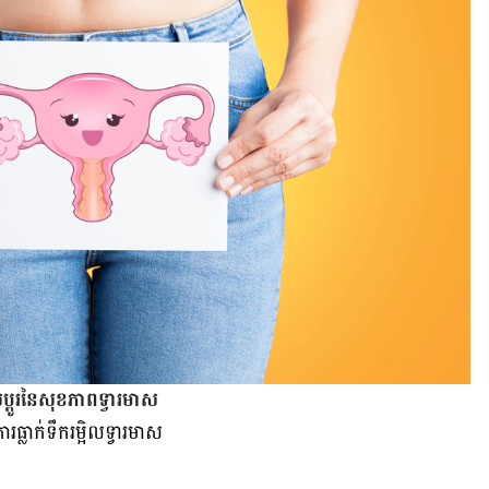
្ដូរ​នៃ​សុខភាព​ទ្វារ​មាស​
​ធ្លាក់​ទឹក​រម្អិល​ទ្វារ​មាស​