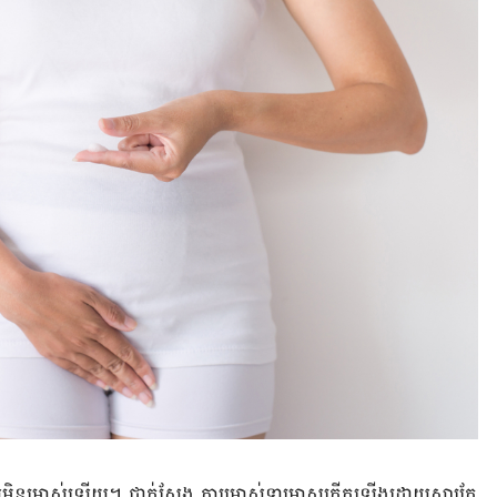
្អ​មិន​​រមាស់​ឡើយ​។ ជាក់​ស្ដែង​ ការ​រមាស់​ទ្វារ​មាស​​កើត​ឡើង​ដោយ​សារ​តែ​