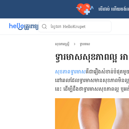
បើរវល់ ហើយចង់​រក
សុខភាពស្ត្រី
ទ្វារមាស
ទ្វារ​មាស​​សុខភាព​ល្អ​ អាច​​សង្កេត​មើល​សញ្ញា​ទាំង​ ៤​នេះ​​​​​​​
សុខភាព​ទ្វារ​មាស
​គឺ​ជា​រឿង​សំខាន់​បំផុត​
នៅ​ពេល​ដែល​ទ្វារ​មាស​មាន​សុខភាព​មិន​ល្អ​ យូរ
នេះ​ ដើម្បី​ដឹង​ថា​​ទ្វារ​មាស​សុខភាព​ល្អ​ ឬ​អ