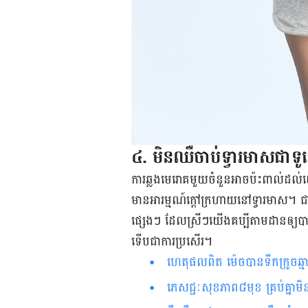
៤. មិន​​ឈឺ​ចាប់​ទ្វារ​មាស​​​ជា​ទូ
ការ​ឆ្លង​មេរោគ​មួយ​ចំនួន​អាច​ប៉ះពាល់​ដល់​
មាន​អារម្មណ៍​ក្ដៅ​ក្រហាយ​នៅ​ទ្វារ​មាស។ ជា​ទូ
ផ្សេង​ៗ​ ដែល​ស្រី​ៗ​យើង​គប្បី​តាមដាន​ឲ្យ​បា
ទើប​ជា​ការ​ប្រសើរ​។
ហេតុផលពិត ម៉េចបានទឹកក្រូចឆ្មា
ភេសជ្ជៈសុខភាព៨មុខ គ្រប់គ្នាម