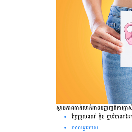
ស្ថានភាព​ជាក់លាក់​អាច​បង្ហាញ​ពី​ការ​ផ្លាស់ប
ប្រែប្រួល​ពណ៌​ ក្លិន​ ឬ​បរិមាណ​នៃ​ការ​
រមាស់​ទ្វារ​មាស