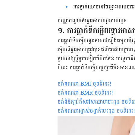
ការ​ធ្លាក់​ឈាម​នៅ​ចន្លោះ​ពេល​មក​រដូវ
​​​សញ្ញា​បញ្ជាក់​ថា​ទ្វារ​មាស​​សុខភាព​ល្អ៖​
១. ការ​ធ្លាក់​ទឹក​រម្អិល​ទ្វារ​មាស​
ការ​ធ្លាក់​ទឹក​រម្អិល​ទ្វារ​មាស​ជា​រឿង​ធម្មតា
រម្អិល​ពី​ទ្វារ​មាស​ត្រូវ​បាន​ផលិត​ដោយ​ក្រពេញ​ក
ម្នាក់​ទៅ​ស្ត្រី​​ម្នាក់​ទៀត​ក៏​ពិត​មែន​ ​ការ​ធ្លាក
ពី​នេះ​ ​ការ​ធ្លាក់​ទឹក​រម្អិល​​ប្រក្រតី​មិន​ម
ចង់គណនា
BMI
ចុចទីនេះ
!
ចង់គណនា
BMR
ចុចទីនេះ
!
ចង់ពិនិត្យជំងឺសរសៃឈាមបេះដូង ចុចទីន
ចង់គណនារង្វាស់ចង្វាក់បេះដូង ចុចទីនេះ
!