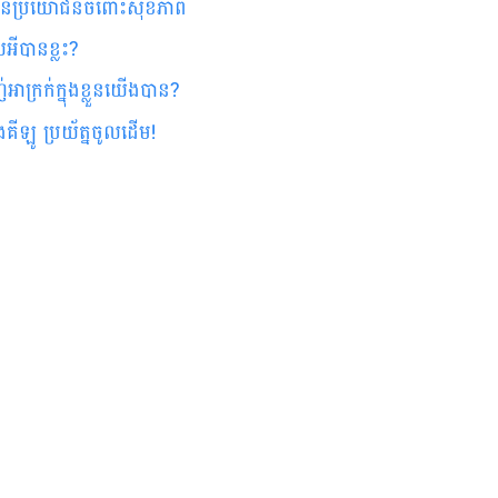
 មានប្រយោជន៍ចំពោះសុខភាព
អីបានខ្លះ?
់​អាក្រក់​ក្នុង​​ខ្លួន​យើង​បាន?
ឡើង​គីឡូ ប្រយ័ត្ន​ចូលដើម!