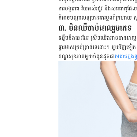
ការ​បង្ក​រោគ​ វ័យ​អស់​រដូវ និង​សារធាតុ​ដែល​ធ្
ក៏​អាច​បណ្ដាល​ឲ្យ​មាន​អារម្មណ៍​ក្រហាយ ស
៣. មិន​ឈឺ​ចាប់​ពេល​រួម​ភេទ​
​ទន្ទឹម​នឹង​នេះ​ដែរ ស្រីៗ​យើង​អាច​មាន​អារម្
ទ្វារ​មាស​គ្រប់​គ្រាន់​ទេ​នោះ​។ មួយ​វិញ​ទៀត​
ខណ្ឌ​សុខភាព​មួយ​ចំនួន​​ដូចជា​​
មេរោគ​ក្នុង​ទ