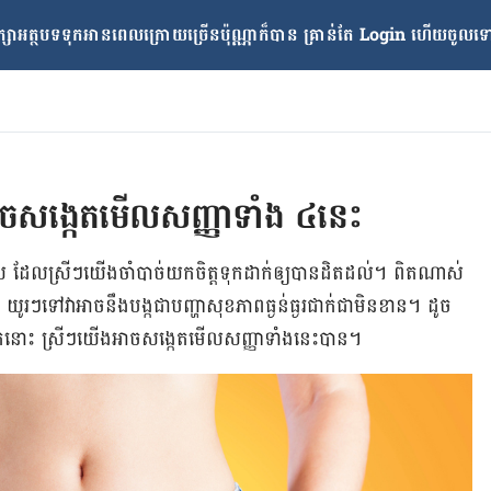
្សាអត្ថបទទុកអានពេលក្រោយ​ច្រើនប៉ុណ្ណាក៏បាន គ្រាន់តែ​ Login ហើយចូលទៅក
​​​​​​​​​​​​​​​​​​​​​​​​​​​​​​​​​​​​​​​​​​​​​​​​​​​​​​​​​​​​​​​​​​​​​​​​​​​​​​​​​
មួយ​ ដែល​ស្រី​ៗ​យើង​ចាំបាច់​យក​ចិត្ត​ទុក​ដាក់​ឲ្យ​បាន​ដិតដល់។ ពិត​ណាស់​
​ៗ​ទៅ​វា​​អាច​នឹង​បង្ក​ជា​បញ្ហា​សុខភាព​ធ្ងន់ធ្ងរ​ជាក់​ជា​មិន​ខាន។​ ដូច​
ត់​​​នោះ​​ ស្រី​ៗ​យើង​អាច​សង្កេត​មើល​សញ្ញា​ទាំង​នេះ​​បាន​។