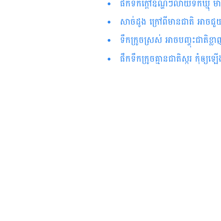
ផឹកទឹកក្ដៅឧណ្ហៗលាយទឹកឃ្មុំ
សាច់ដូង ក្រៅពីមានជាតិ អាចជួយ
ទឹកក្រូចស្រស់ ​អាច​​បញ្ចុះ​​ជាតិ​​ខ្លាញ
ផឹកទឹក​ក្រូចគ្មាន​ជាតិ​ស្ករ​ កុំឲ្យ​