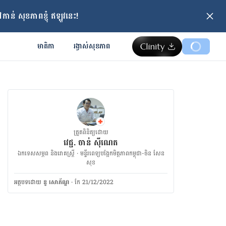
ាន់ សុខភាពខ្ញុំ ឥឡូវនេះ!
មាតិកា
រង្វាស់​សុខភាព
ត្រួតពិនិត្យដោយ
វេជ្ជ. ចាន់ ស៊ីណេត
ឯកទេសសម្ភព និងរោគស្ត្រី · ម​ន្ទីរពេទ្យបង្អែកមិត្តភាពកម្ពុជា-ចិន សែន
សុខ
អត្ថបទ​ដោយ
នូ សោភ័ណ្ឌ
·
កែ 21/12/2022