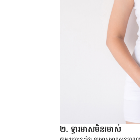
២. ទ្វារ​មាស​មិន​រមាស់​
ជាមួយ​គ្នា​នេះ​ដែរ ទ្វារ​មាស​​មាន​សុខភាព​ល