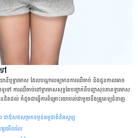
ទៅ​​
យោនីឬ​ទ្វារ​មាស​ ​ដែល​បណ្ដាល​ឲ្យ​មាន​ការ​ឈឺ​ចាប់​ និង​ជួនកាល​អាច​
ទៅ ការ​ឈឺ​ចាប់​នៅ​ទ្វារ​មាស​សុទ្ធ​តែ​បញ្ជាក់​ពី​បញ្ហា​​សុខភាព​ទ្វារ​មាស​​
ន​ដិតដល់​ ក៏​ដូចជា​​ធ្វើការ​ពិគ្រោះ​យោបល់​ជាមួយ​នឹង​គ្រូពេទ្យ​ជំនាញ​
រ ជាឱសថសម្រកទម្ងន់ធម្មជាតិដ៏អស្ចារ្យ
ិនគួរមើលរំល