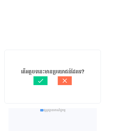
តើអត្ថបទនេះមានប្រយោជន៍ដែរទេ?
ផ្សព្វផ្សាយពាណិជ្ជកម្ម