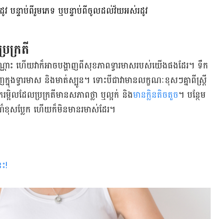
​ បន្ទាប់​ពី​រួម​ភេទ ឬ​បន្ទាប់​ពី​ចូល​ដល់​វ័យ​អស់​រដូវ​
ប្រក្រតី​
​ប៉ុណ្ណោះ​ ហើយ​វា​​ក៏​អាច​បង្ហាញ​ពី​សុខភាព​ទ្វារ​មាស​របស់​យើង​ផង​ដែរ​។ ទឹក​
្នុង​ទ្វារ​មាស​ និង​មាត់​ស្បូន​។ ទោះ​បី​ជា​វា​មាន​លក្ខណៈ​ខុស​ៗ​គ្នា​ពី​​ស្ត្រី​
់​ទឹក​រម្អិល​ដែល​ប្រក្រតី​​មាន​សភាព​ថ្លា​ ឬ​ល្អក់​ និង
​មាន​ក្លិន​តិចតួច
។​ បន្ថែម​
ាន​ពណ៌​ខុស​ប្លែក​ ហើយ​ក៏​មិន​មាន​រមាស់​ដែរ។
េះ
!