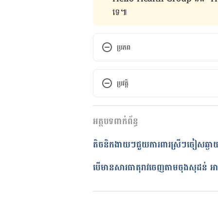
ទេ៕
ប្រភព
An Overview of Nipple Dischar
discharge-430412
ប្រវត្តិ
Nipple discharge https://www.n
កំណែ​ប្រែបច្ចុប្បន្ន
អត្ថបទពាក់ព័ន្ធ
19/08/2021
Nipple discharge https://www.
discharge/basics/definition/s
អត្ថបទ​ដោយ 
នាង សុខុមដាលីញ៉ា
តិចនិកងាយៗជួយការពារស្រីៗចៀសឆ្ងាយព
ត្រួតពិនិត្យដោយ 
វេជ្ជ. ចាន់ ស៊ីណេ
បច្ចុប្បន្នភាពដោយ៖ 
ដេត ធន្នី
បើមានសារធាតុ​រាវ​ចេញ​តាម​ចុង​សុដន់