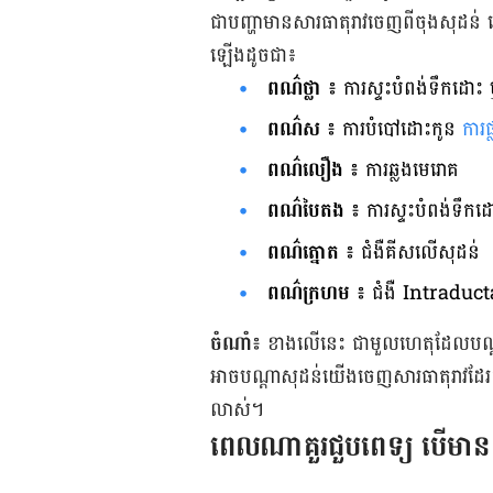
ជា​បញ្ហា​មាន​សារធាតុ​រាវ​ចេញ​ពី​ចុង​សុដន់ 
ឡើង​ដូច​ជា៖
ពណ៌​ថ្លា ៖
ការ​ស្ទះ​បំពង់​ទឹក​ដោះ 
ពណ៌​ស ៖
ការ​បំបៅ​ដោះ​កូន
ការ​ផ្
ពណ៌​លឿង ៖
ការ​ឆ្លង​មេរោគ
ពណ៌​បៃតង ៖
ការ​ស្ទះ​បំពង់​ទឹក​ដ
ពណ៌​ត្នោត ៖
ជំងឺ​គីស​លើ​សុដន់
ពណ៌​ក្រហម ៖
ជំងឺ Intraducta
ចំណាំ៖
ខាង​លើ​នេះ ជា​មួល​ហេតុ​ដែល​បណ្ដាល
អាច​បណ្ដា​សុដន់​យើង​ចេញ​សារធាតុ​រាវ​ដែរ។
លាស់។
ពេល​ណា​គួរ​ជួប​ពេទ្យ​ បើ​មាន​