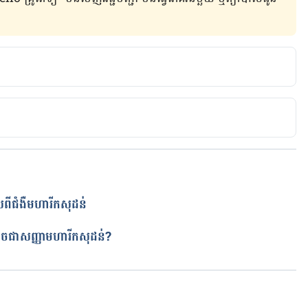
ge https://www.verywellhealth.com/benign-nipple-
hs.uk/conditions/nipple-discharge/
mayoclinic.org/symptoms/nipple-
ym-20050946
ីជំងឺមហារីកសុដន់​
ត
 អាចជាសញ្ញាមហារីកសុដន់?