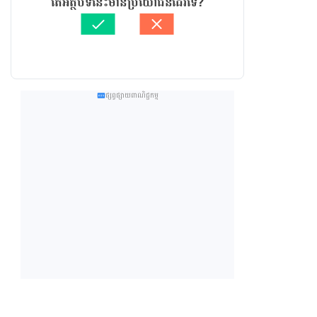
តើអត្ថបទនេះមានប្រយោជន៍ដែរទេ?
ផ្សព្វផ្សាយពាណិជ្ជកម្ម