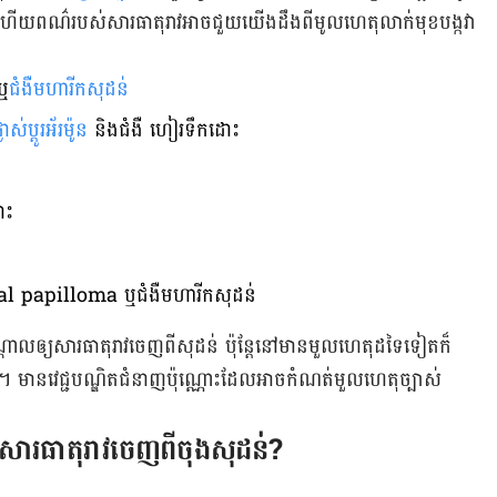
ហើយ​ពណ៌​របស់​សារធាតុ​រាវ​អាច​ជួយ​យើង​ដឹង​ពី​មូល​ហេតុ​លាក់​មុខ​បង្ក​វា​
ឬ​
ជំងឺ​មហារីក​សុដន់
លាស់​ប្ដូរ​អ័រម៉ូន
និង​ជំងឺ ហៀរទឹកដោះ
ោះ
l papilloma ឬ​ជំងឺ​មហារីក​សុដន់
​ឲ្យ​សារធាតុ​រាវ​ចេញ​ពី​សុដន់ ប៉ុន្តែ​នៅ​មាន​មួល​ហេតុ​ដទៃ​ទៀត​ក៏​
 មាន​វេជ្ជបណ្ឌិត​ជំនាញ​ប៉ុណ្ណោះ​ដែល​អាច​កំណត់​មួល​ហេតុ​ច្បាស់​
សារធាតុ​រាវ​ចេញ​ពី​ចុង​សុដន់?