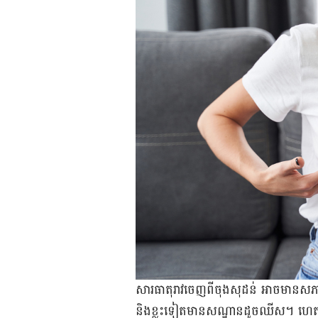
សារធាតុ​រាវ​ចេញ​ពី​ចុង​សុដន់ អាច​មាន​សភាព
និង​ខ្លះ​ទៀត​មាន​សណ្ឋាន​ដូច​ឈីស។ ហេត