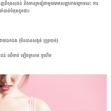
ញ​ពី​ចុង​សុដន់ និង​មាន​រួម​ផ្សំ​ជាមួយ​រោគ​សញ្ញា​ខាង​ក្រោម​នេះ ការ​
ចាំ​បាច់​បំផុត​ដូច​ជា៖
ោយ​ឯក​ឯង (មិន​បាន​សង្កត់ ឬ​ច្របាច់)
ុង​សុដន់ ឈឺ​ចាប់ ឡើង​ក្រហម ឬ​ហើម