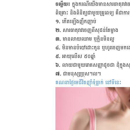
ចម្លើយ៖
ក្នុង​ករណី​យើង​មាន​សារធាតុ​រាវ​ចេ
ពិគ្រោះ និង​ពិនិត្យ​ជាមួយ​គ្រូពេទ្យ គឺ​ជា​ការ​
១.
កើត​ឡើង​ញឹក​ញាប់
២.
សារធាតុ​រាវ​ចេញ​ពី​សុដន់​តែ​ម្ខាង
៣.
មាន​លាយ​ឈាម ឬ​ក្លិន​មិន​ល្អ
៤.
មិន​មាន​បំបៅ​ដោះ​កូន ឬ​ហូរ​ចេញ​មក​ដ
៥.
អាយុ​លើស​ ៥០ឆ្នាំ
៦.
លាយ​ជាមួយ​​រោគ​សញ្ញា​ដូច​ជា ដុំ​ក្ន
៧.
ជា​មនុស្ស​ប្រុស។ល។
គណនាថ្ងៃមេជីវិតញ៉ាំទុំធ្លាក់ នៅទីនេះ