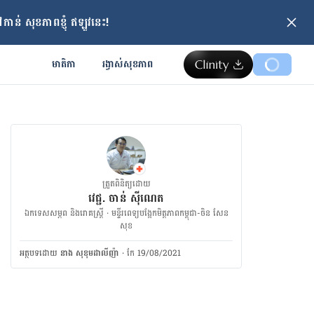
ាន់ សុខភាពខ្ញុំ ឥឡូវនេះ!
មាតិកា
រង្វាស់​សុខភាព
ត្រួតពិនិត្យដោយ
វេជ្ជ. ចាន់ ស៊ីណេត
ឯកទេសសម្ភព និងរោគស្ត្រី · ម​ន្ទីរពេទ្យបង្អែកមិត្តភាពកម្ពុជា-ចិន សែន
សុខ
អត្ថបទ​ដោយ
នាង សុខុមដាលីញ៉ា
·
កែ 19/08/2021