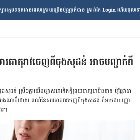
្សាអត្ថបទទុកអានពេលក្រោយ​ច្រើនប៉ុណ្ណាក៏បាន គ្រាន់តែ​ Login ហើយចូលទៅក
រធាតុរាវចេញពីចុងសុដន់ អាចបញ្ជាក់ពី
ន់ ស្រី​ៗ​គ្នា​យើង​ច្បាស់​ជា​កើត​ក្ដី​ព្រួយ​បារម្ភ​ជា​មិន​ខាន ប៉ុន្តែ​វា​ជា​
​យ៉ាង​ណា​ក៏​ដោយ ពណ៌​នៃ​សារធាតុ​រាវ​ចេញ​ពី​ចុង​សុដន់ ក៏​អាច​ជា​សញ្ញា​
​ដែរ។