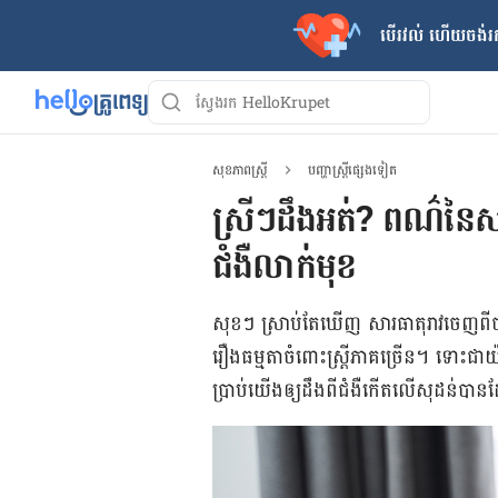
បើរវល់ ហើយចង់​រក
សុខភាពស្ត្រី
បញ្ហាស្ត្រីផ្សេងទៀត
ស្រីៗដឹងអត់? ពណ៌នៃសា
ជំងឺលាក់មុខ
សុខ​ៗ ស្រាប់​តែ​ឃើញ សារធាតុ​រាវ​ចេញ​ពី​ចុង​សុដ
រឿង​ធម្មតា​ចំពោះ​ស្ត្រី​ភាគ​ច្រើន។ ទោះ​ជា
ប្រាប់​យើង​ឲ្យ​ដឹង​ពី​ជំងឺ​កើត​លើ​សុដន់​បាន