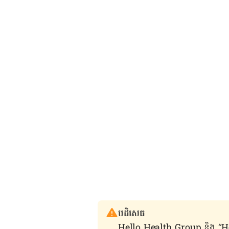
បដិសេធ
Hello Health Group និង “Hello គ្រ