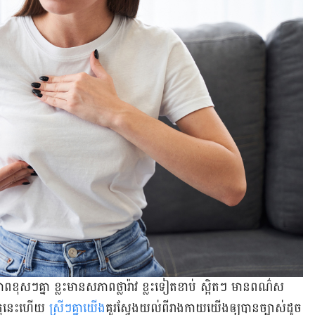
​ខុស​ៗ​គ្នា ខ្លះ​មាន​សភាព​ថ្លា​រ៉ាវ ខ្លះ​ទៀត​ខាប់ ស្អិតៗ មាន​ពណ៌​ស
ុ​នេះ​ហើយ
ស្រីៗគ្នា​យើង
​គួរ​ស្វែង​យល់​ពី​រាងកាយ​យើង​ឲ្យ​បាន​ច្បាស់​ដូច​