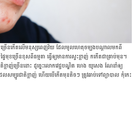
យ៉ាង ច្រើន​កើត​លើ​មនុស្ស​ពេញ​វ័យ ដែល​មូលហេតុចម្បង​បណ្តាល​មកពី​​
ទៃ​មុខ​ច្រើន​ខុស​ពី​ធម្មតា ​ធ្វើ​ឲ្យ​មាន​ការ​ស្ទះ​ខ្លាញ់ កកើត​ជា​គ្រាប់​មុន។
ិ​ខ្លាញ់​ច្រើន​នោះ ដូច្នេះ​លោក​វេជ្ជបណ្ឌិត ហេង យូសេង ណែនាំ​ឲ្យ​
ែល​សម្បូរ​ជាតិ​ខ្លាញ់ ហើយ​បើ​កើត​មុន​តិចៗ ត្រូវ​ឆាប់​ទៅ​ព្យាបាល កុំកេះ