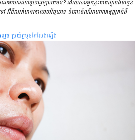
ចំណី​អាហារ​ណា​មួយ​ធ្វើ​ឲ្យ​កើត​មុន? ដោយសារ​អ្នក​ខ្លះ​គាត់​ញ៉ាំ​ពងទា​កូន​
ឹង​ទៅ អ៊ីចឹង​អត់​មាន​គោល​រួមអី​មួយ​ទេ ចំពោះ​ចំណី​អាហារ​គេ​ឲ្យ​អ្នក​ជំងឺ​
ញេច ប្រយ័ត្ន​មុខ​កែ​លែង​ឡើង