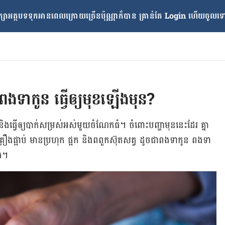
្សាអត្ថបទទុកអានពេលក្រោយ​ច្រើនប៉ុណ្ណាក៏បាន គ្រាន់តែ​ Login ហើយចូលទៅក
​ពង​ទា​កូន ធ្វើ​ឲ្យ​មុខ​ឡើង​មុន?
 និង​ធ្វើ​ឲ្យ​បាក់​សម្រស់​អស់​មួយ​ចំណែក​ធំ។ ចំពោះ​បញ្ហា​មុន​នេះ​ដែរ គ្នា​
​គ្រឿង​ផ្អាប់ មាន​ប្រហុក ផ្អក និងពពួកស៊ុត​សត្វ ដូចជា​ពងទា​កូន ពងទា
ើង។