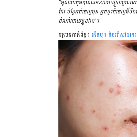
“មូល​ហេតុអី​បាន​គេ​មិន​រាប់​បញ្ចូល​ប្រភេទ​
ដែរ ប៉ុន្តែ​អត់​ចេញ​មុន អ្នក​ខ្លះ​ក៏​ចេញ​អ៊ីច
ចំណាំ​ដោយ​ខ្លួន​ឯង’។
អត្ថបទពាក់ព័ន្ធ៖
កើត​មុន តិច​រពឹសដៃកេះ​