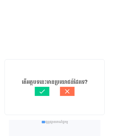
តើអត្ថបទនេះមានប្រយោជន៍ដែរទេ?
ផ្សព្វផ្សាយពាណិជ្ជកម្ម