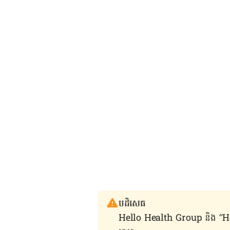
បដិសេធ
Hello Health Group និង “Hello គ្រ