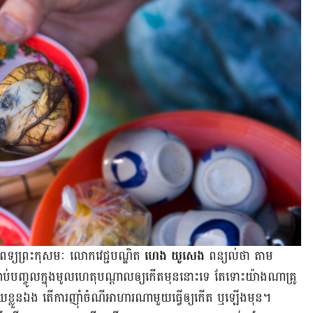
ីរពេទ្យ​ព្រះកុសមៈ លោក​វេជ្ជបណ្ឌិត
ហេង យូសេង
ពន្យល់​ថា តាម​
់​បញ្ចូល​ក្នុង​មូលហេតុ​បណ្តាល​ឲ្យ​កើត​មុន​នោះ​ទេ តែ​ទោះ​យ៉ាង​ណា​គ្រូ
ោយ​ខ្លួន​ឯង តើ​ការ​ញ៉ាំ​ចំណី​អាហារ​ណា​មួយ​ធ្វើ​ឲ្យ​កើត ឬ​ឡើង​មុន។