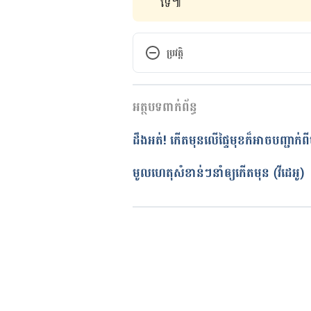
ទេ៕
ប្រវត្តិ
កំណែ​ប្រែបច្ចុប្បន្ន
អត្ថបទពាក់ព័ន្ធ
14/07/2020
អត្ថបទ​ដោយ 
ដេត ធន្នី
ដឹងអត់! កើតមុនលើផ្ទៃមុខក៏អាចបញ្ជាក់ពី
ត្រួតពិនិត្យដោយ 
វេជ្ជ. ចាន់ ស៊ីណេ
បច្ចុប្បន្នភាពដោយ៖ 
ជីព ចិត្ត
មូលហេតុសំខាន់ៗនាំឲ្យកើតមុន (វីដេអូ)