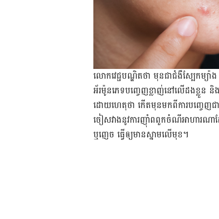
លោក​វេជ្ជ​បណ្ឌិតថា មុន​ជា​ជំងឺ​ស្បែក​ម្
អ័រម៉ូន​ភេទ​បញ្ចេញ​ខ្លាញ់​នៅ​លើ​ដងខ្លួន និង​ផ្
ដោយ​ហេតុ​ថា កើត​មុន​មក​ពី​ការ​បញ្ចេញ​ជាត
ចៀស​វាង​នូវ​ការ​ញ៉ាំ​ពពួក​ចំណី​អាហារ​ណា​ដ
ឬញេច ធ្វើ​ឲ្យ​មាន​ស្នាម​លើ​មុខ។