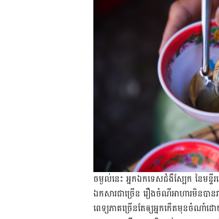
ចម្ងល់​នេះ អ្នក​ឯកទេស​ជំងឺ​ស្បែក នៃ​មន្ទ
ឯកសារ​ជា​ច្រើន រឿង​ចំណី​អាហារ​មិន​បាន​រាប
ពេទ្យ​ភាគ​ច្រើន​តែ​ឲ្យ​អ្នក​កើត​មុន​ចំណាំ​ដ