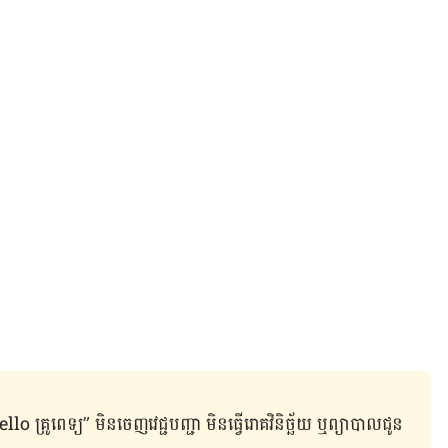
ូពេទ្យ” មិន​ចេញ​វេជ្ជបញ្ជា មិន​ធ្វើ​រោគវិនិច្ឆ័យ ឬ​ព្យាបាល​ជូន​