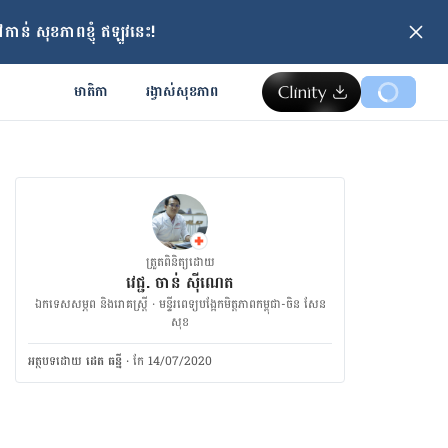
ាន់ សុខភាពខ្ញុំ ឥឡូវនេះ!
មាតិកា
រង្វាស់​សុខភាព
ត្រួតពិនិត្យដោយ
វេជ្ជ. ចាន់ ស៊ីណេត
ឯកទេសសម្ភព និងរោគស្ត្រី · ម​ន្ទីរពេទ្យបង្អែកមិត្តភាពកម្ពុជា-ចិន សែន
សុខ
អត្ថបទ​ដោយ
ដេត ធន្នី
·
កែ 14/07/2020