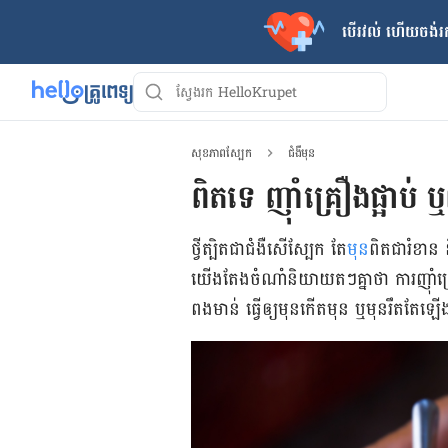
បើរវល់ ហើយចង់​រក
សុខភាពស្បែក
ជំងឺមុន
ពិត​ទេ ញ៉ាំ​គ្រឿង​ផ្អាប់ ឬ
ថ្វី​ត្បិត​ជា​ជំងឺ​សើ​ស្បែក តែ
​មុន
​ពិត​ជា​រំខាន
យើង​តែ​ងចំណាំ​និយាយ​តៗ​គ្នា​ថា ការ​ញ៉ាំ
ពងមាន់ ធ្វើឲ្យ​មុន​កើត​មុន ឬ​មុន​រឹត​តែ​ឡ