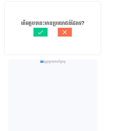
តើអត្ថបទនេះមានប្រយោជន៍ដែរទេ?
ផ្សព្វផ្សាយពាណិជ្ជកម្ម