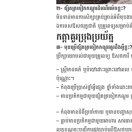
២- ផ្សិត​ត្រចៀក​កណ្តុរ​ដំណើរ​ម៉េច​ខ្លះ?
មិន​ទាន់​មាន​ការ​សិក្សា​គ្រប់គ្រាន់​អំពី​មុខ
ឯកទេស​ឱសថ​រុក្ខជាតិ ឬ​គ្រូពេទ្យ​សម្រាប់​
កត្តាគួរប្រុងប្រយ័ត្ន
៣- មុន​ប្រើ​ផ្សិត​ត្រចៀក​កណ្ដុរ​គួរ​ដឹង​អ្វី​ខ្លះ
ប្រឹក្សា​យោបល់​ជាមួយ​គ្រូពេទ្យ ឱសថ​ការី 
– ស្រ្តី​មាន​គភ៌ ឬ​បំបៅ​ដោះ​ព្រោះ​នៅ​ពេល ក
ប៉ុណ្ណោះ។
– កំពុង​ប្រើ​ប្រាស់​ថ្នាំ​អ្វី​ផ្សេង ថ្នាំ​ទាំង​នោះ​រ
– មាន​ប្រតិកម្ម​ជាមួយ​ផ្សិត​ត្រចៀក​កណ្តុរ ថ
– កំពុង​មាន​ជំងឺ​ប្រចាំ​កាយ ឬ​មាន​បញ្ហា​
– ធ្លាប់​មាន​ប្រតិកម្ម​ជាមួយ​អាហារ សារធ
លក្ខខណ្ឌ​​ចុះ​បញ្ជីការ​ផ្លូវ​ច្បាប់​លើ​ឱសថ​បុរាណ 