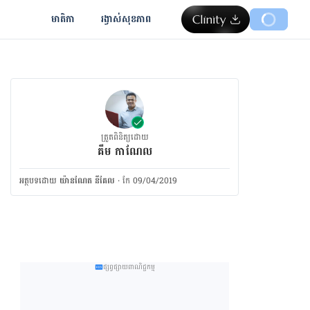
មាតិកា
រង្វាស់​សុខភាព
ត្រួតពិនិត្យដោយ
គឹម កាណែល
អត្ថបទ​ដោយ
យ៉ានណែត​ នីគែល
·
កែ 09/04/2019
ផ្សព្វផ្សាយពាណិជ្ជកម្ម