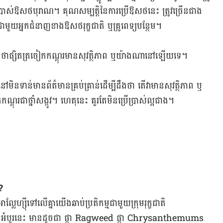
្រើ​ប្រាស់​ឱសថបុរាណ។ គុណ​សម្បត្តិ​នៃ​ការ​ប្រើ​ឱសថ​នេះ​ ​ត្រូវ​ច្រើន​ជាង​
ាមួយ​អ្នក​ជំនាញ​ខាង​ឱសថ​រុក្ខជាតិ ឬ​គ្រូពេទ្យ​បន្ថែម។
ី​ដឹង​ថា​ផ្សិត​ត្រចៀក​កណ្ដុរ​មាន​សុវត្ថិភាព ឬ​យ៉ាង​ណា​នៅ​ឡើយ​ទេ។
ៅ​មិន​ទាន់​មាន​ព័ត៌មាន​គ្រប់គ្រាន់​ដើម្បី​ដឹង​ថា​ តើ​វា​មាន​សុវត្ថិភាព ឬ
ណ្ដុរ​ជា​ថ្នាំ​សង្កូវ។ ហេតុ​នេះ គួរ​តែ​មិន​ប្រើប្រាស់​ល្អ​ជាង។
ះ?
ាល្លែហ្ស៊ី​ទៅ​លើ​គ្នា​យើង​ឆាប់​ប្រតិកម្ម​ជាមួយ​​ក្រុម​រុក្ខជាតិ
​អំបូរ​នេះ មាន​ដូចជា ផ្កា Ragweed ផ្កា Chrysanthemums