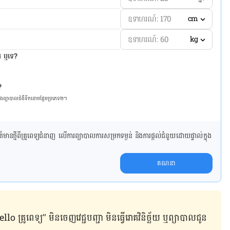
cm
kg
ែរ ឬទេ?
?
និង​ព្យា​បាល​ជំ​ងឺ​ទឹក​នោម​ផ្អែម​ប្រភេទ២។
ាន​ថ្មី​ពី​គ្រូពេទ្យ​ជំនាញ លើ​ការ​ព្យា​បាល​ការសម្រក​ទម្ងន់ និងការផ្តល់ជំនួយដោយផ្ទាល់​ក្នុង​
គណនា
ូពេទ្យ” មិន​ចេញ​វេជ្ជបញ្ជា មិន​ធ្វើ​រោគវិនិច្ឆ័យ ឬ​ព្យាបាល​ជូន​