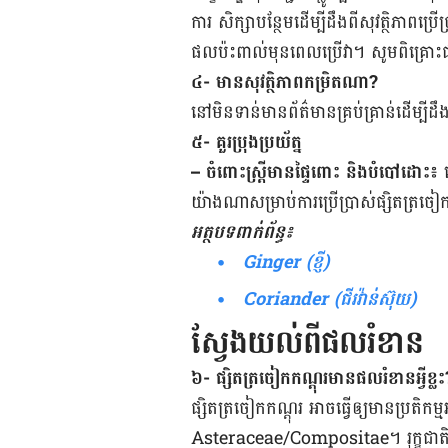
ការ​ ​សិក្សា​បន្ថែម​ដើម្បី​ដឹង​ពី​សុវត្ថិភាពប
ផល​ប៉ះពាល់​មុន​ពេល​ប្រើ​វា។ សូម​ពិគ្រោះ​ជ
៤- មាន​សុវត្ថិភាព​កម្រិត​ណា?
នៅ​មិន​ទាន់​មាន​ព័ត៌​មាន​គ្រប់គ្រាន់​ដើម្ប
៥- គួរ​ប្រុង​ប្រយ័ត្ន
– ចំពោះ​ស្រ្តី​មាន​ផ្ទៃពោះ និង​បំបៅ​ដោះ៖
ន
យ៉ាង​ណា​សម្រាប់​ការ​ប្រើប្រាស់​ផ្សិត​ត្រចៀក​ក
អត្ថបទ​ពាក់​ព័ន្ធ៖
Ginger (ខ្ញី)
Coriander (ជីរវ៉ាន់ស៊ុយ)
ស្វែងយល់ពីផលរំខាន
៦- ផ្សិត​ត្រចៀក​កណ្ដុរ​មាន​ផល​រំខាន​អ្វី​ខ្ល
ផ្សិត​ត្រចៀក​កណ្ដុរ អាច​ធ្វើ​ឲ្យ​មាន​ប្រតិកម្ម​អ
Asteraceae/​Compositae។ រុក្ខជាតិ