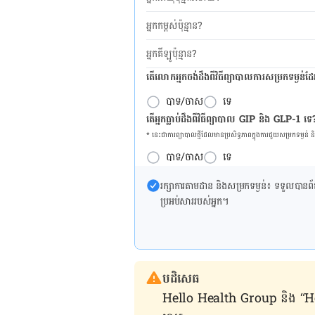
អ្នកកម្ពស់ប៉ុន្មាន?
អ្នកគីឡូប៉ុន្មាន?
តើលោកអ្នកចង់ដឹង​ពីវិធីព្យាបាលការសម្រកទម្ងន់ដ
បាទ/ចាស
ទេ
តើអ្នកធ្លាប់ដឹងពីវិធីព្យាបាល GIP និង GLP-1 ទេ
* នេះ​ជា​ការ​ព្យា​បាល​ថ្មីដែល​​មាន​ប្រសិទ្ធ​ភាព​ក្នុង​ការ​ជួយ​សម្រក​ទម្ងន់ 
បាទ/ចាស
ទេ
រក្សា​ការ​តាមដាន និងសម្រក​ទម្ងន់៖ ទទួលបាន​ព័ត៌​ម
ប្រអប់​សារ​របស់​អ្នក។
បដិសេធ
Hello Health Group និង “Hello គ្រ