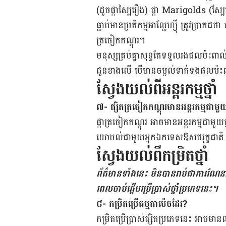
(ដូចផ្កា​ស្បៃ​រឿង) ផ្កា Marigolds (ស្បែ​រឿ
ធ្លាប់​មាន​ប្រតិកម្ម​អាល្លែហ្ស៊ី ត្រូវ​ប្រាកដ​ថា
ត្រចៀក​កណ្ដុរ។
មនុស្ស​គ្រប់​គ្នា​សុទ្ធ​តែ​ទទួល​រង​ផល​ប៉ះ
ជូន​ខាង​លើ ​បើមាន​ចម្ងល់​ទាក់ទង​​ផល​ប៉
ស្វែងយល់ពីអន្តរកម្មថ្នាំ
៧- ផ្សិត​ត្រចៀក​កណ្តុរ​មាន​អន្តរ​កម្ម​ជាមួយ​អ្
ផ្កា​ត្រចៀក​កណ្ដុរ អាច​មាន​អន្តរកម្ម​ជាមួយ​ថ
យោបល់​ជាមួយ​អ្នក​ឯកទេស​ឱសថ​រុក្ខជាតិ ឬ​គ្
ស្វែងយល់ពីកម្រិតថ្នាំ
ព័ត៌មាន​ទាំងនេះ មិន​បាន​រាប់​ជា​ការ​ណែ​នាំ​
ពេល​ចាប់​ផ្តើម​ប្រើ​ប្រាស់​ថ្នាំ​ប្រភេទ​នេះ។
៨- កម្រិត​ប្រើ​ធម្មតា​ម៉េច​ដែរ?
កម្រិត​ប្រើប្រាស់​ផ្សិត​ប្រភេទ​នេះ អាច​មាន​