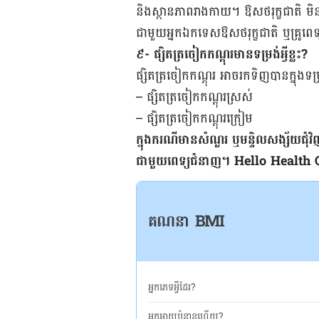
និង​ស្ថានភាព​រាងកាយ​។ ឱសថ​រុក្ខជាតិ មិន​ម
ជាមួយ​អ្នក​ឯកទេស​ឱសថ​រុក្ខជាតិ ឬ​គ្រូពេទ្យ​ជ
៩- ផ្សិត​ត្រចៀក​កណ្ដុរ​មាន​ទម្រង់​អ្វី​ខ្លះ?
ផ្សិត​ត្រចៀក​កណ្ដុរ អាច​រក​ទិញ​បាន​ក្នុង​ទម
– ផ្សិត​ត្រចៀក​កណ្ដុរ​ស្រស់
– ផ្សិត​ត្រចៀក​កណ្ដុរ​ក្រៀម
ក្នុង​ករណី​មាន​សំណួរ​ ឬ​មន្ទិល​សង្ស័យ​ជុំវិ
ជាមួយ​ពេទ្យ​ជំនាញ។ Hello Health Group 
គណនា BMI
អ្នកភេទអ្វីដែរ?
អ្នកអាយុប៉ុន្មានហើយ?