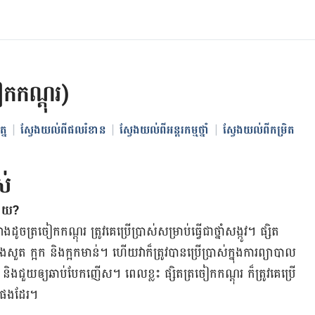
ក​កណ្ដុរ)
្ន
ស្វែងយល់ពីផលរំខាន
ស្វែងយល់ពីអន្តរកម្មថ្នាំ
ស្វែងយល់ពីកម្រិត
ស់
​កាយ?
​ដូច​ត្រចៀក​កណ្តុរ ត្រូវ​គេ​ប្រើប្រាស់​សម្រាប់​ធ្វើ​ជា​ថ្នាំ​សង្កូវ។ ផ្សិត​
ត​ ក្អក និង​ក្អក​មាន់។ ហើយ​វា​ក៏​ត្រូវ​បាន​ប្រើប្រាស់​ក្នុង​ការ​ព្យាបាល​
និង​ជួយ​ឲ្យ​ឆាប់​បែក​ញើស។ ពេល​ខ្លះ ផ្សិត​ត្រចៀក​កណ្ដុរ ក៏​ត្រូវគេ​ប្រើ​
ក​ផង​ដែរ។