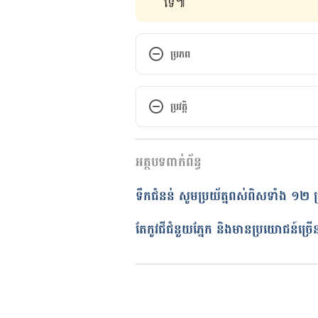
ទេ៕
ប្រភព
Mouse ear https://www.webmd
mouse%20ear.aspx?activeingre
ប្រវត្តិ
Accessed January 02, 2018
កំណែ​ប្រែបច្ចុប្បន្ន
Hawkweed, Mouse-Ear 
អត្ថបទពាក់ព័ន្ធ
09/04/2019
https://www.botanical.com/bo
02, 2018
អត្ថបទ​ដោយ 
យ៉ានណែត​ នីគែល
ទឹកជំនន់​ សូមប្រយ័ត្នពស់ពិសទាំង ១២ 
ត្រួតពិនិត្យដោយ
គឹម កាណែល
បច្ចុប្បន្នភាពដោយ៖ 
Ly Sophat
តែកូវជីជំនួយភ្នែក និងមានប្រយោជន៍ច្