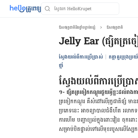
ឱសថរុក្ខជាតិនិងថ្នាំបន្ទាប់បន្សំ
ឱសថរុក្ខជាតិ
Jelly Ear (ផ្សិត​ត្រចៀ
ស្វែងយល់ពីការប្រើប្រាស់
កត្តាគួរប្រុងប្រយ័ត
ថ្នាំ
ស្វែងយល់ពីការប្រើប្រា
១- ផ្សិត​ត្រចៀក​កណ្ដុរ​ជួយ​អ្វី​ខ្លះ​ដល់​រាង
ត្រចៀក​កណ្ដុរ គឺ​សំដៅ​លើ​រុក្ខជាតិ​ផ្សំ មាន​រាង
ប្រភេទ​នេះ អាច​ព្យាបាល​ជំងឺ​ហឺត​ រលាក​ទង​សួ
ការ​ហើម ​បញ្ហា​ខ្យល់​ក្នុង​ពោះវៀន​ ចុក​ពោះ 
សម្រាប់​បិត​ផ្ទាល់​ទៅ​លើ​មុខ​របួស​លើ​ស្បែ