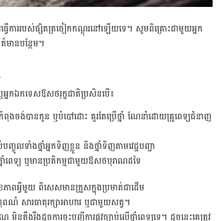
ងារ​ធ្វើ​ការ​របស់​ផ្សិត​ត្រចៀក​កណ្ដុរនៅ​ឡើយ​ទេ។ សូម​ពិគ្រោះ​ជាមួយ​អ្នក​
ព័ត៌មាន​បន្ថែម។
?
ឬ​អ្នក​ឯកទេស​ឱសថ​រុក្ខជាតិ​ប្រសិន​បើ៖
ំពុង​ចង់​បាន​កូន ឬ​បំបៅ​ដោះ គួរ​តែ​ប្រើ​ថ្នាំ ណែនាំ​ដោយ​គ្រូពេទ្យ​ជំនាញ​
ាប់​បញ្ចូល​ទាំង​ថ្នាំ​អ្នក​ទិញ​ខ្លួន និង​ថ្នាំ​ទិញ​តាម​វេជ្ជបញ្ជា
្នាំ​ពេទ្យ​ ឬ​មាន​ប្រតិកម្ម​ជា​មួយ​ឱសថបុរាណ​​ដទៃ
សុខភាព​អ្វី​មួយ ពិសេស​មានក្រួសក្នុងប្រមាត់ជាដើម
ាតុ​ពណ៌ សារធាតុ​រក្សា​អាហារ ឬ​ជាមួយ​សត្វ។
​មិន​តឹងរ៉ឹង​ដូច​ការ​ចុះ​បញ្ជីការ​ផ្លូវ​ច្បាប់​លើ​ថ្នាំ​ពេទ្យ​ទេ។ ដូច​នេះ​គេ​ត្រូវ​