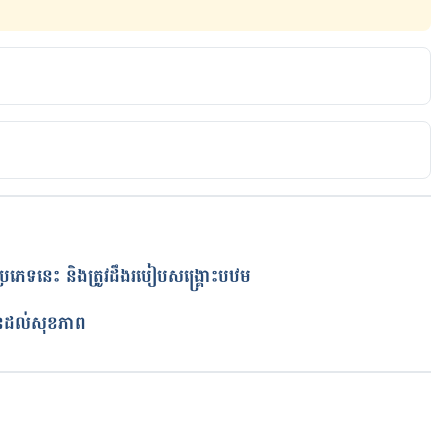
.com/vitamins-supplements/ingredientmono-133-
dientid=133&activeingredientname=mouse%20ear 
tanical/mgmh/h/hawmou08.html Accessed January 
ប្រភេទនេះ និងត្រូវដឹងរបៀបសង្គ្រោះបឋម
រើនដល់សុខភាព
កំពុងដំណើរការ...