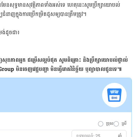
ែន​សុទ្ធ​មាន​សុវត្ថិភាព​ទាំង​អស់​ទេ ហេតុ​នេះ​សូម​ប្រឹក្សា​យោបល់​
ំនាញ​ក្នុង​ការ​ប្រើ​កម្រិត​ដូស​ឲ្យ​បាន​ត្រឹមត្រូវ។
្រង់​ដូចជា៖
ញ​សុខភាព​អ្នក​ ជម្រើស​ល្អ​បំផុត ​សូម​ពិគ្រោះ ​និង​ប្រឹក្សា​យោបល់​ផ្ទាល់​
មិន​ចេញ​វេជ្ជបញ្ជា​ មិន​ធ្វើ​រោគវិនិច្ឆ័យ ​ឬ​ព្យាបាល​ជូន​ទេ៕
ប្រុស
ស្រី
ឆ្នាំ