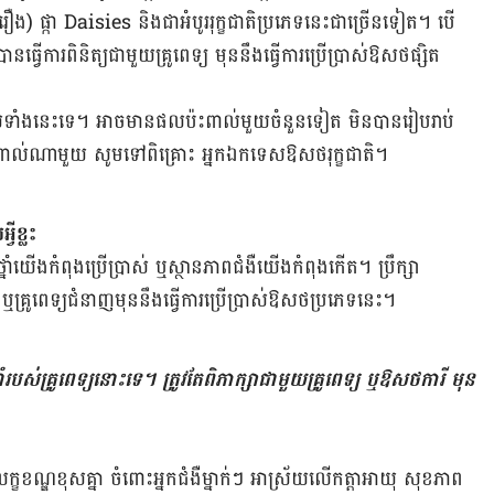
ង) ផ្កា Daisies និង​ជា​អំបូរ​រុក្ខ​ជាតិ​ប្រភេទ​នេះ​ជា​ច្រើន​ទៀត។ បើ​
 បាន​ធ្វើ​ការ​ពិនិត្យ​ជាមួយ​គ្រូពេទ្យ មុន​នឹង​ធ្វើ​ការ​ប្រើប្រាស់​ឱសថ​ផ្សិត​
ពាល់​ទាំង​នេះ​ទេ។ អាច​មាន​ផល​ប៉ះពាល់​មួយ​ចំនួន​ទៀត មិន​បាន​រៀបរាប់​
ះពាល់​ណា​មួយ សូម​ទៅ​ពិគ្រោះ អ្នក​ឯកទេស​ឱសថ​រុក្ខជាតិ។
វី​ខ្លះ
្នាំ​យើង​កំពុង​ប្រើប្រាស់ ឬ​ស្ថានភាព​ជំងឺ​យើង​កំពុង​កើត។ ប្រឹក្សា​
រូពេទ្យ​ជំនាញ​​មុន​នឹង​ធ្វើ​ការ​ប្រើប្រាស់​ឱសថ​ប្រភេទ​នេះ។
របស់​គ្រូ​ពេទ្យ​នោះ​ទេ។ ត្រូវ​តែ​ពិភាក្សា​ជាមួយ​គ្រូពេទ្យ​ ឬ​ឱសថការី ​មុន​
លក្ខខណ្ឌ​ខុស​គ្នា ចំពោះ​អ្នក​ជំងឺ​ម្នាក់ៗ អាស្រ័យ​លើ​កត្តា​អាយុ​ សុខភាព