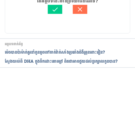
តើអត្ថបទនេះមានប្រយោជន៍ដែរទេ?
ត្រួតពិនិត្យដោយ
សន សុភា
បច្ចុប្បន្នភាពដោយ៖ 
សន សុភា
អត្ថបទពាក់ព័ន្ធ
ម៉េចបានប៉ាម៉ាក់គួរនាំកូនតូចទៅចាក់វ៉ាក់សាំងប្រឆាំងជំងឺគ្រុនពោះវៀន?
ស្វែងយល់ពី DHA ក្នុងទឹកដោះគោម្សៅ ពិតជាអាចជួយដល់ខួរក្បាលកូនបាន?
កំពុងដំណើរការ...