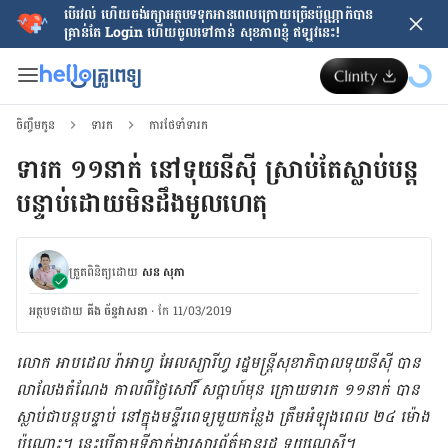
បើរវល់ ហើយចង់​រក្សាអត្ថបទទុកអានពេលក្រោយ​ច្រើនប៉ុណ្ណាក៏បាន
គ្រាន់តែ​ Login ហើយចូលទៅកាន់ សុខភាពខ្ញុំ ឥឡូវនេះ!
ចិញ្ចឹមកូន
ទារក
ការថែទាំទារក
​ទារក ១១​នាក់ នៅទុយនីស៊ី ស្រាប់តែ​ស្លាប់​បន្ត
បន្ទាប់ដោយ​មិន​ដឹង​មូល​ហេតុ
ត្រួតពិនិត្យដោយ
សន សុភា
អត្ថបទ​ដោយ
គីង ច័ន្ទវាសនា​
·
កែ 11/03/2019
លោក អាបដេល រ៉ាអាហ្វ អែលស្យារីហ្វ រដ្ឋមន្រ្តី​សុខាភិបាល​ទុយនីស៊ី បាន​
លាលែង​តំណែង កាលពី​ថ្ងៃ​សៅរិ៍ ​សប្ដាហ៍​មុន ក្រោយ​ទារក ១១​នាក់ បាន​
ស្លាប់ជាបន្ត​បន្ទាប់ នៅ​ក្នុង​មន្ទីរពេទ្យ​មួយកន្លែង ​ត្រឹមអំឡុង​ពេល ២៤ ​ម៉ោង​
ប៉ុណ្ណោះ។ នេះបើតាម​ទីភ្នាក់ងារ​សារព័ត៌មាន​រដ្ឋ​ ទុយណេស៊ី។