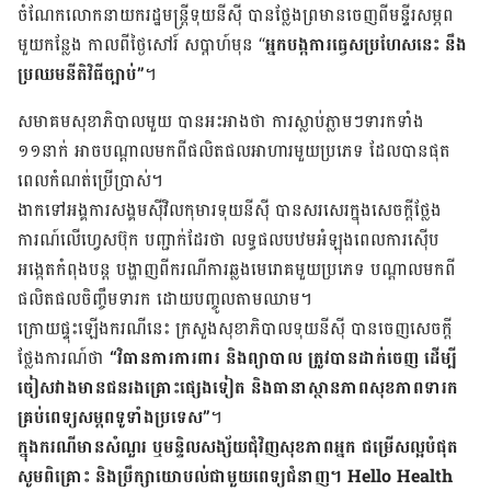
ចំណែក​លោក​នាយករដ្ឋមន្រ្តី​ទុយនីស៊ី​ បាន​ថ្លែងព្រមានចេញពី​មន្ទីរ​សម្ភព​
មួយ​កន្លែង កាលពី​ថ្ងៃ​សៅរ៍ សប្ដាហ៍មុន “
អ្នក​បង្ក​ការ​ធ្វេសប្រហែស​នេះ នឹង​
ប្រឈមនីតិវិធី​ច្បាប់”
។
សមាគម​សុខាភិបាល​មួយ បាន​អះអាង​ថា ការ​ស្លាប់​ភ្លាមៗ​​ទារក​ទាំង
១១នាក់ អាច​បណ្ដាល​មកពី​ផលិតផល​អាហារ​មួយ​ប្រភេទ ដែល​បាន​ផុត​
ពេល​កំណត់​ប្រើប្រាស់។
ងាក​ទៅ​អង្គការ​សង្គម​ស៊ីវិល​កុមារ​ទុយនីស៊ី​ បាន​សរសេរ​ក្នុង​សេចក្តីថ្លែង
ការណ៍​លើ​ហ្វេសប៊ុក បញ្ជាក់​ដែរ​ថា លទ្ធផលបឋមអំឡុងពេល​ការ​​ស៊ើប
អង្កេត​កំពុង​បន្ដ​ បង្ហាញ​ពីករណី​​ការ​ឆ្លង​មេរោគ​មួយប្រភេទ ​បណ្ដាល​មកពី​
ផលិតផល​ចិញ្ចឹម​ទារក​ ដោយ​បញ្ចូល​តាម​ឈាម។
ក្រោយផ្ទុះឡើង​ករណី​នេះ ក្រសួង​សុខាភិបាល​ទុយនីស៊ី ​បាន​ចេញ​សេចក្តី
ថ្លែងការណ៍​ថា
“វិធានការ​ការពារ និង​ព្យាបាល ត្រូវ​បាន​ដាក់​ចេញ​ ដើម្បី​
ចៀសវាង​មាន​ជន​រងគ្រោះ​ផ្សេងទៀត និង​​ធានា​ស្ថានភាព​សុខភាព​ទារក​
គ្រប់​ពេទ្យសម្ភព​ទូទាំង​ប្រទេស”
។
ក្នុងករណី​មាន​សំណួរ ឬ​មន្ទិល​សង្ស័យ​ជុំ​វិញ​សុខ​ភាព​អ្នក​ ជម្រើស​ល្អ​បំផុត​
សូម​ពិគ្រោះ និង​ប្រឹក្សា​យោបល់​ជា​មួយ​ពេទ្យ​ជំនាញ។
Hello Health