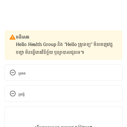
បដិសេធ
Hello Health Group និង “Hello គ្រូពេទ្យ” មិន​ចេញ​វេជ្ជ
បញ្ជា មិន​ធ្វើ​រោគវិនិច្ឆ័យ ឬ​ព្យាបាល​ជូន​ទេ៕
ប្រភព
https://www.france24.com/en/20190310-tunisian-
health-minister-resigns-after-death-11-babies-
ប្រវត្តិ
same-hospital
កំណែ​ប្រែបច្ចុប្បន្ន
11/03/2019
អត្ថបទ​ដោយ 
គីង ច័ន្ទវាសនា​