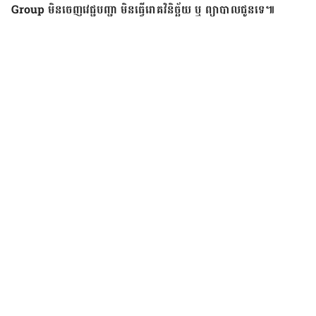
Group
មិន​​ចេញ​វេជ្ជបញ្ជា មិន​ធ្វើ​រោគ​វិនិច្ឆ័យ ឬ ព្យាបាល​ជូន​​ទេ៕