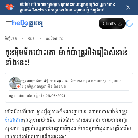
បើរវល់ ហើយចង់​រក្សាអត្ថបទទុកអានពេលក្រោយ​ច្រើនប៉ុណ្ណាក៏បាន
គ្រាន់តែ​ Login ហើយចូលទៅកាន់ សុខភាពខ្ញុំ ឥឡូវនេះ!
ចិញ្ចឹមកូន
ទារក
ការបំបៅដោះ
កូនម៉ឹមទឹកដោះគោ ម៉ាក់ប៉ាត្រូវដឹងរឿងសំខាន់
ទាំងនេះ!
ត្រួតពិនិត្យដោយ
វេជ្ជ. ចាន់ ស៊ីណេត
·
ឯកទេសសម្ភព និងរោគស្ត្រី
·
ម​ន្ទីរពេទ្យ
បង្អែកមិត្តភាពកម្ពុជា-ចិន សែនសុខ
អត្ថបទ​ដោយ
ដេត ធន្នី
·
កែ 06/08/2021
យើង​ដឹង​ហើយ​ថា គ្មាន​អ្វី​ល្អ​ជាង​ទឹកដោះ​ម្តាយ​ទេ ហោច​ណាស់​ម៉ាក់ៗ​ត្រូវ​
បំបៅ​ដោះ​
កូន​ឲ្យ​បាន​យ៉ាង​តិច ៦ខែ​ដែរ។ ដោយ​ហេតុថា ម្តាយ​មាន​បញ្ហា​
សុខភាព ឬ​ត្រូវ​បំពេញ​ការងារ​ឆ្ងាយ​ពី​កូនៗ ម៉ាក់ៗ​មួយ​ចំនួន​បាន​ជ្រើស​រើស​
យក​ការ​បំបៅ​កូន​ដោយ​ទឹកដោះ​គោ។