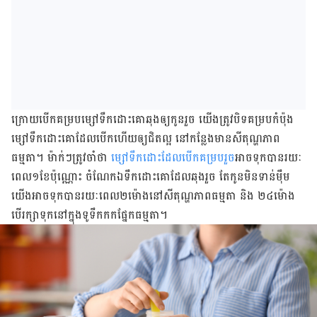
ក្រោយ​បើក​គម្រប​ម្សៅ​ទឹកដោះ​គោ​ឆុង​ឲ្យ​កូន​រួច យើង​ត្រូវ​បិទ​គម្រប​កំប៉ុង​
ម្សៅ​ទឹកដោះ​គោ​ដែល​បើក​ហើយ​ឲ្យ​ជិត​ល្អ នៅ​កន្លែង​មាន​សីតុណ្ហភាព​
ធម្មតា។ ម៉ាក់ៗ​ត្រូវ​ចាំ​ថា ​
ម្សៅ​ទឹក​ដោះ​ដែល​បើក​គម្រប​រួច​
អាច​ទុក​បាន​រយៈ
ពេល​១​ខែ​ប៉ុណ្ណោះ ចំណែក​ឯ​ទឹកដោះគោ​ដែល​ឆុង​រួច តែ​កូន​មិន​ទាន់​ម៉ឹម
យើង​អាច​​ទុក​បាន​រយៈពេល​២​ម៉ោង​នៅ​សីតុណ្ហភាព​ធម្មតា និង ២៤​ម៉ោង
បើ​រក្សា​ទុក​នៅ​ក្នុង​ទូទឹកកក​ផ្នែក​ធម្មតា។