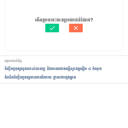
06/08/2021
អត្ថបទ​ដោយ 
ដេត ធន្នី
តើអត្ថបទនេះមានប្រយោជន៍ដែរទេ?
ត្រួតពិនិត្យដោយ 
វេជ្ជ. ចាន់ ស៊ីណេត
បច្ចុប្បន្នភាពដោយ៖ 
ដេត ធន្នី
អត្ថបទពាក់ព័ន្ធ
ចិញ្ចឹមកូនឲ្យលូតលាស់បានល្អ និងមានអនាគតភ្លឺស្វាងគួររៀប ៤ ចំណុច
តិចនិកចិញ្ចឹមកូនឲ្យមានភាពរីករាយ ក្លាយជាក្មេងឆ្លាត
កំពុងដំណើរការ...