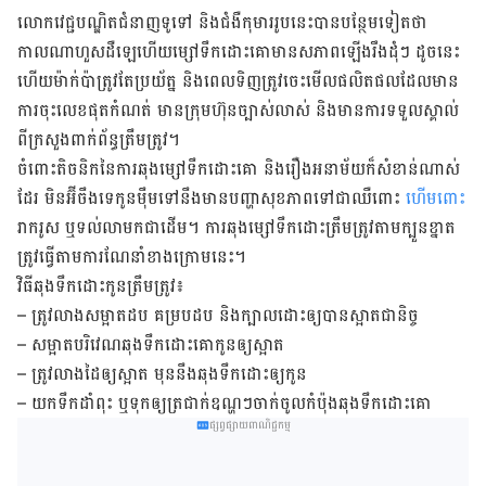
លោក​វេជ្ជបណ្ឌិត​ជំនាញ​ទូទៅ និង​ជំងឺ​កុមារ​រូប​នេះបាន​បន្ថែម​ទៀត​ថា
កាលណា​ហួស​ដឺឡេ​ហើយ​ម្សៅ​ទឹក​ដោះ​គោ​មាន​សភាព​ឡើង​រឹង​ដុំ​ៗ ដូចនេះ​
ហើយ​ម៉ាក់​ប៉ា​ត្រូវតែ​ប្រយ័ត្ន និង​ពេល​ទិញ​ត្រូវ​ចេះ​មើល​ផលិតផល​ដែល​មាន​
ការ​ចុះ​លេខ​ផុត​កំណត់ មាន​ក្រុមហ៊ុន​ច្បាស់លាស់ និង​មាន​ការ​ទទួល​ស្គាល់​
ពី​ក្រសួង​ពាក់ព័ន្ធ​ត្រឹមត្រូវ។
ចំពោះ​តិចនិក​នៃ​ការ​ឆុង​ម្សៅ​ទឹក​ដោះ​គោ និង​រឿង​អនាម័យ​ក៏​សំខាន់​ណាស់​
ដែរ មិន​អ៊ីចឹង​ទេ​កូន​ម៉ឹម​ទៅ​នឹង​មាន​បញ្ហា​សុខភាព​ទៅ​ជា​ឈឺពោះ
ហើមពោះ
រាករូស ឬ​ទល់​លាមក​ជាដើម។ ការ​ឆុង​ម្សៅ​ទឹកដោះ​ត្រឹម​ត្រូវ​តាម​ក្បួន​ខ្នាត
ត្រូវ​ធ្វើ​តាម​ការ​ណែនាំ​ខាង​ក្រោម​នេះ។
វិធី​ឆុង​ទឹកដោះ​កូន​ត្រឹម​ត្រូវ៖
– ត្រូវ​លាង​សម្អាត​ដប គម្រប​ដប និង​ក្បាល​ដោះ​ឲ្យ​បាន​ស្អាត​ជានិច្ច
– សម្អាត​បរិវេណ​ឆុង​ទឹកដោះ​គោ​កូន​ឲ្យ​ស្អាត
– ត្រូវ​លាង​ដៃ​ឲ្យ​ស្អាត មុន​នឹង​ឆុង​ទឹកដោះ​ឲ្យ​កូន
– យក​ទឹ​កដាំ​ពុះ ឬ​ទុ​ក​ឲ្យ​ត្រជាក់​ឧណ្ហៗ​ចាក់​ចូល​កំប៉ុង​ឆុង​ទឹក​ដោះ​គោ
ផ្សព្វផ្សាយពាណិជ្ជកម្ម