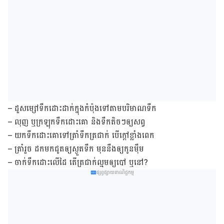
– ដួស​ម្សៅ​ទឹក​ដោះ​ដាក់​ក្នុង​កំប៉ុង​ទៅ​តាម​បរិមាណ​ទឹក
– លុញ ឬ​ក្រឡុក​ទឹក​ដោះ​គោ និង​ទឹក​តិចៗ​ឲ្យ​សព្វ
– យក​ទឹក​ដោះ​គោ​ទៅ​ត្រាំ​ទឹក​ត្រជាក់ បើ​ក្តៅ​ខ្លាំង​ពេក
– ត្រាំ​រួច ដក​មក​ជូត​ឲ្យ​ស្ងួត​ទឹក មុន​នឹង​ឲ្យ​កូន​ម៉ឹម
– ចាក់​ទឹក​ដោះ​លើ​ដៃ តើ​ត្រជាក់​ល្មម​ឲ្យ​បៅ ឬ​នៅ?
ផ្សព្វផ្សាយពាណិជ្ជកម្ម