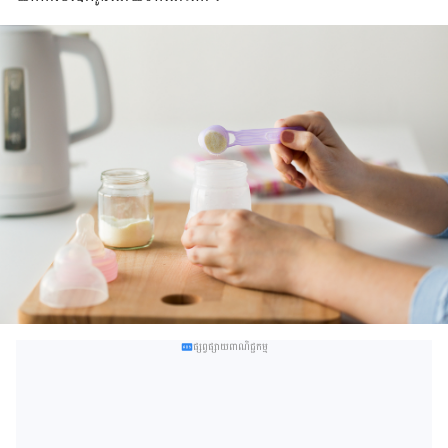
ផ្សព្វផ្សាយពាណិជ្ជកម្ម