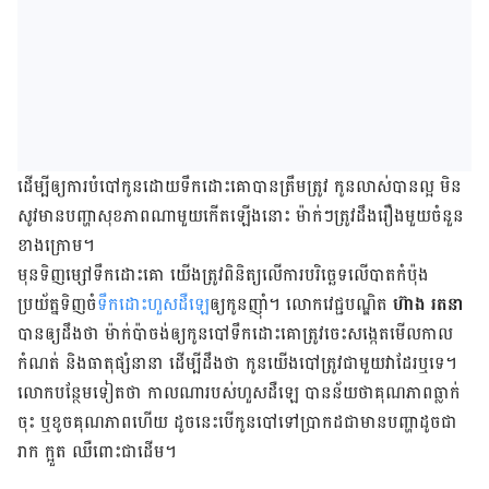
ដើម្បី​ឲ្យ​ការ​បំបៅ​កូន​ដោយ​ទឹកដោះ​គោ​បាន​ត្រឹមត្រូវ កូន​លាស់​បាន​ល្អ មិន​
សូវ​មាន​បញ្ហា​សុខភាព​ណា​មួយ​កើត​ឡើង​នោះ ម៉ាក់ៗ​ត្រូវ​ដឹង​រឿង​មួយ​ចំនួន​
ខាង​ក្រោម។
មុន​ទិញ​ម្សៅ​ទឹក​ដោះគោ យើង​ត្រូវ​ពិនិត្យ​លើ​ការ​បរិច្ឆេទ​លើ​បាត​កំប៉ុង
ប្រយ័ត្ន​ទិញ​ចំ
​ទឹកដោះ​ហួស​ដឺឡេ​
ឲ្យ​កូន​ញ៉ាំ។ លោក​វេជ្ជបណ្ឌិត
ហ៊ាង រតនា
បាន​ឲ្យ​ដឹង​ថា ម៉ាក់​ប៉ា​ចង់​ឲ្យ​កូន​បៅ​ទឹក​ដោះ​គោ​ត្រូវ​ចេះ​សង្កេត​មើល​កាល​
កំណត់ និង​ធាតុ​ផ្សំ​នានា ដើម្បី​ដឹង​ថា កូន​យើង​បៅ​ត្រូវ​ជាមួយ​វា​ដែរ​ឬ​ទេ។
លោក​បន្ថែម​ទៀត​ថា កាល​ណា​របស់​ហួស​ដឺឡេ បាន​ន័យ​ថា​គុណភាព​ធ្លាក់​
ចុះ ឬ​ខូច​គុណភាព​ហើយ ដូចនេះ​បើ​កូន​បៅ​ទៅ​ប្រាកដជា​មាន​បញ្ហា​ដូចជា
រាក ក្អួត ឈឺពោះ​ជា​ដើម។