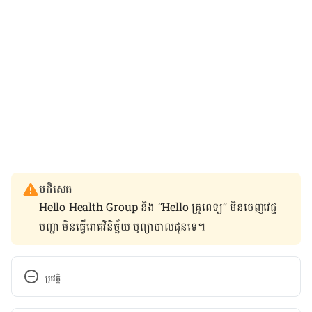
បដិសេធ
Hello Health Group និង “Hello គ្រូពេទ្យ” មិន​ចេញ​វេជ្ជ
បញ្ជា មិន​ធ្វើ​រោគវិនិច្ឆ័យ ឬ​ព្យាបាល​ជូន​ទេ៕
ប្រវត្តិ
កំណែ​ប្រែបច្ចុប្បន្ន