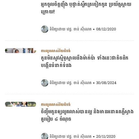
អ្នកចូលចិត្តញ៉ឹង ឬផ្ទាត់ស្លឹកត្រចៀកកូន ប្រយ័ត្នស្ដាយ
ក្រោយ!
ពិនិត្យដោយ 
វេជ្ជ. ចាន់ ស៊ីណេត
•
08/12/2020
ការលូតលាស់វ័យជំទង់
កូនមិនសូវស្និទ្ធស្នាលនឹងម៉ាក់ប៉ា ទាំងនេះជាតិចនិក
បង្កើនទំនាក់ទំនង
ពិនិត្យដោយ 
វេជ្ជ. ចាន់ ស៊ីណេត
•
30/08/2024
ការលូតលាស់វ័យជំទង់
ចិញ្ចឹមកូនឲ្យលូតលាស់បានល្អ និងមានអនាគតភ្លឺស្វាង
គួររៀប ៤ ចំណុច
ពិនិត្យដោយ 
វេជ្ជ. ចាន់ ស៊ីណេត
•
20/11/2020