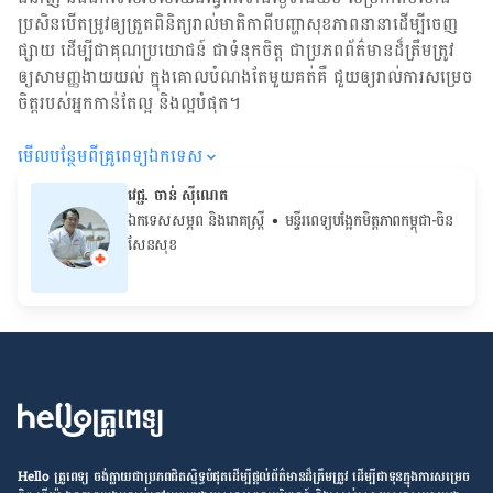
ប្រសិន​បើ​តម្រូវ​ឲ្យ​ត្រួតពិនិត្យ​រាល់​មាតិកា​ពី​បញ្ហា​សុខភាព​នានា​ដើម្បី​ចេញ​
ផ្សាយ ដើម្បី​ជា​គុណប្រយោជន៍ ជា​ទំនុកចិត្ត ជា​ប្រភព​ព័ត៌មាន​ដ៏​ត្រឹមត្រូវ
ឲ្យសាមញ្ញ​ងាយយល់ ក្នុងគោលបំណង​តែមួយ​គត់​គឺ ជួយ​ឲ្យ​រាល់ការសម្រេច
ចិត្ត​របស់​អ្នក​កាន់តែ​ល្អ និង​ល្អ​បំផុត។
មើល​បន្ថែម​ពី​គ្រូពេទ្យ​ឯកទេស
វេជ្ជ. ចាន់ ស៊ីណេត
ឯកទេសសម្ភព និងរោគស្ត្រី
• ម​ន្ទីរពេទ្យបង្អែកមិត្តភាពកម្ពុជា-ចិន
សែនសុខ
Hello គ្រូពេទ្យ ​ចង់​ក្លាយ​ជា​ប្រភព​ជិតស្និទ្ធបំផុតដើម្បី​ផ្ដល់​ព័ត៌មាន​ដ៏​ត្រឹមត្រូវ​ ដើម្បី​ជា​ទុន​ក្នុង​ការ​សម្រេច​