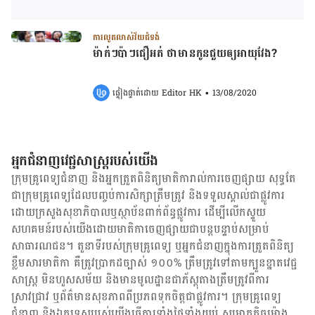
ការលូតលាស់វ័យជំទង់
ម៉ាក់ៗប៉ាៗជឿអត់ ថាមានកូន​ជួយឲ្យ​អាយុវែង?
ផ្ទៀងផ្ទាត់ដោយ 
Editor HK
•
13/08/2020
អ្នកជំនាញវេជ្ជសាស្ត្ររបស់យើង
ក្រុមគ្រូពេទ្យជំនាញ និង​អ្នក​ត្រួតពិនិត្យ​មាតិការាល់ការចេញផ្សាយ សុទ្ធតែ
ជា​ក្រុម​គ្រូពេទ្យ​ដែល​បញ្ចប់ការសិក្សាត្រឹមត្រូវ និង​ទទួល​ស្គាល់​ជាផ្លូវការ​
ដោយ​ក្រសួងសុខាភិបាលឬស្ថាប័ន​ពាក់ព័ន្ធ​ផ្លូវការ ដើម្បីលើកស្ទួយ​
សហគមន៍​របស់យើង​ដោយ​មាតិកា​ចេញផ្សាយជាបន្តបន្ទាប់សម្រាប់
សាធារណជន។ តួនាទីរបស់​ក្រុមគ្រូពេទ្យ ឬ​អ្នក​ជំនាញ​ក្នុងការ​ត្រួតពិនិត្យ​
ខ្លឹមសារ​មាតិកា គឺ​ត្រូវ​ប្រាកដ​ច្បាស់ ១០០% ត្រឹមត្រូវ​ទៅតាម​ក្បួនខ្នាតវេជ្ជ
សាស្ត្រ មិនហួសសម័យ និង​មានមូលដ្ឋាន​ជា​ភ័ស្តុតាង​ត្រឹមត្រូវ​ពី​ការ​
ស្រាវជ្រាវ ឬ​ព័ត៌មាន​សុខភាព​ពី​ប្រភព​ទុកចិត្ត​ជាផ្លូវការ។ ក្រុមគ្រូពេទ្យ
ជំនាញ និង​ឯកទេស​របស់យើង​ធ្វើការ​ទាំង​ថ្ងៃទាំងយប់ សម្រាក​តិចម៉ោង