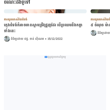
ចំណេះដឹងទូទៅ
ការលូតលាស់វ័យជំទង់
ការលូតលាស់វ័យជ
ក្មេងជំទង់ក៏អាចមានស្នាមជ្រីវជ្រួញដែរ បើប្រឈមនឹងកត្តា
៥ ចំណុច​ ម៉ាក់ៗ​
ទាំងនេះ​​​​​​​​​​​​​​​​​​​​​​​​​​​​​​​​​​​​​​​​
ពិនិត្យដោយ
ពិនិត្យដោយ 
វេជ្ជ. ចាន់ ស៊ីណេត
•
15/12/2022
ផ្សព្វផ្សាយពាណិជ្ជកម្ម