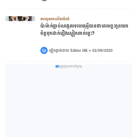
ការលូតលាស់វ័យជំទង់
ប៉ាម៉ាក់ធ្លាប់សង្កេតទេ​ហេតុអ្វីបានជាពេល​ខ្លះកូនយក
ចិត្តទុកដាក់​រឿងស្លៀកពាក់​ម្លេះ?
ផ្ទៀងផ្ទាត់ដោយ 
Editor HK
•
02/09/2020
ផ្សព្វផ្សាយពាណិជ្ជកម្ម