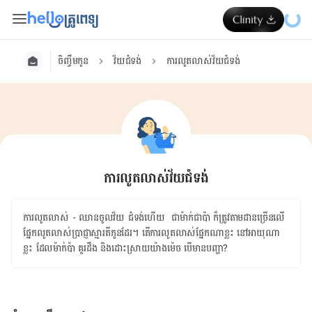
ចិញ្ចឹមកូន
វ័យជំទង់
ការលូតលាស់វ័យជំទង់
ការលូតលាស់វ័យជំទង់
ការលូតលាស់ - ឈាន​ចូល​វ័យ​ ​ជំទង់ហើយ ​ ជា​ម៉ាក់ជាប៉ា ក៏​ត្រូវ​តាមដាន​ច្រើន​លើ​
ផ្នែក​លូតលាស់​ប្រាជ្ញាស្មារតី​កូន​ដែរ។ តើ​ការ​លូតលាស់​ផ្នែកណា​ខ្លះ នៅ​អាយុ​ណា​
ខ្លះ ដែល​ម៉ាក់ប៉ា គួរ​ដឹង និង​ដោះស្រាយ​យ៉ាង​ម៉េច បើ​មាន​បញ្ហា?