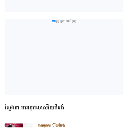
ផ្សព្វផ្សាយពាណិជ្ជកម្ម
ស្វែងរក ការលូតលាស់វ័យជំទង់
ការលូតលាស់វ័យជំទង់