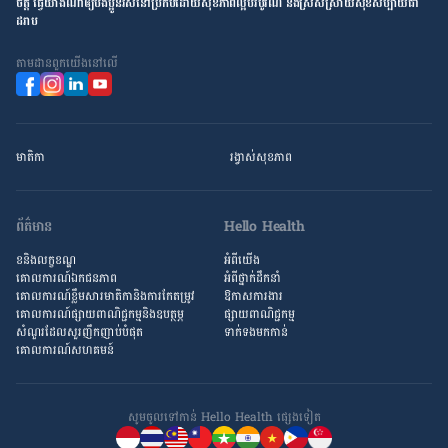
ចិត្ត ធ្វើ​យ៉ាង​ណា​ឲ្យ​បងប្អូន​រស់នៅ​ប្រកប​ដោយ​សុខភាព​ល្អ​បរិបូរណ៍ និង​ស្រស់ស្រាយ​សុខសប្បាយ​ជា​
ដរាប
តាម​ដាន​ពួក​យើង​នៅ​លើ
មាតិកា
រង្វាស់​សុខភាព
ព័ត៌មាន
Hello Health
ខនិងលក្ខខណ្ឌ
អំពីយើង
គោលការណ៍ឯកជនភាព
អំពី​ថ្នាក់ដឹកនាំ
គោលការណ៍​ខ្លឹម​សារ​មាតិកា​និង​ការ​កែតម្រូវ
ឱកាស​ការងារ
គោលការណ៍ផ្សាយពាណិជ្ជកម្មនិងឧបត្ថម្ភ
ផ្សាយពាណិជ្ជកម្ម
សំណួរ​ដែល​សួរ​ញឹកញាប់​បំផុត
ទាក់ទងមកកាន់
គោលការណ៍​សហគមន៍
សូមចូល​ទៅកាន់ Hello Health ផ្សេង​ទៀត