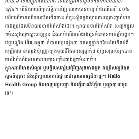
អាយុ ៦ ខែ​សម្បូរ​កើត​ជំងឺ​នេះ ទើប​ឥឡូវ​គេ​បន្ថែម​មក​ចាក់​នៅ​វ័យ​នេះ​
ទៀត’
។ បើ​និយាយ​ពី​ប្រសិទ្ធិភាព​វិញ លោក​បាន​បញ្ជាក់​ថា​លើស​ពី ៩០%
ហើយ​បើ​ចាក់​ហើយ​នៅ​តែ​កើត​មាន ក៏​កូន​ស្ថិត​ក្នុង​ស្ថានភាព​គ្រោះថ្នាក់ទាប​
ជាង​កូន​ដែល​មិន​បាន​ចាក់​វ៉ាក់សាំង​ដែរ។ ​កូន​បាន​ចាក់​វ៉ាក់សាំង ចេញ​កន្ទួល​
ៗ​មិន​សូវ​ស្អេកស្កះពេញ​ខ្លួន និង​ឆាប់​ហើរ​អស់​ជាង​កូន​មិន​បាន​ចាក់ថ្នាំ​បង្ការ។
វេជ្ជបណ្ឌិត
ប៉ែន កក្កដា
ក៏​បាន​បន្ត​ទៀត​ថា មនុស្ស​ម្នាក់​ៗ​តែង​តែ​កើត​ជំងឺ​
កញ្ជ្រឹល​មាន​តែ​ម្ដង​ប៉ុណ្ណោះ​ក្នុង​មួយ​ជីវិត​មនុស្ស​ម្នាក់​ៗ ប៉ុន្តែ​សម្រាប់​អ្នក​បាន​
ចាក់​វ៉ាក់សាំង​អាច​ការពារ​បាន​ច្រើន​ជាង​អ្នក​មិន​ចាក់។
ក្នុង​ករណី​មាន​សំណួរ ឬ​មន្ទិលសង្ស័យ​ជុំវិញ​សុខភាព​អ្នក ជម្រើស​ល្អ​បំផុត
សូម​ពិគ្រោះ និង​ប្រឹក្សា​យោបល់​ផ្ទាល់​ជាមួយ​ពេទ្យ​ជំនាញ។ Hello
Health Group មិន​ចេញ​វេជ្ជបញ្ជា មិន​ធ្វើ​រោគវិនិច្ឆ័យ ឬ​ព្យាបាល​ជូន​
ទេ៕