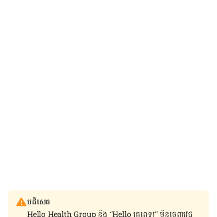
បដិសេធ
Hello Health Group និង “Hello គ្រូពេទ្យ” មិន​ចេញ​វេជ្ជ