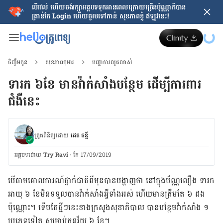
បើរវល់ ហើយចង់​រក្សាអត្ថបទទុកអានពេលក្រោយ​ច្រើនប៉ុណ្ណាក៏បាន
គ្រាន់តែ​ Login ហើយចូលទៅកាន់ សុខភាពខ្ញុំ ឥឡូវនេះ!
ចិញ្ចឹមកូន
សុខភាពកុមារ
បញ្ហាការលូតលាស់
ទារក ៦ខែ មានវ៉ាក់សាំងបន្ថែម ដើម្បីការពារ
ជំងឺនេះ
ត្រួតពិនិត្យដោយ
ដេត ធន្នី
អត្ថបទ​ដោយ
Try Ravi
·
កែ 17/09/2019
បើ​តាម​គោលការណ៍​ថ្នាក់​ជាតិពីមុនបាន​បង្ហាញថា នៅ​ក្នុង​ប័ណ្ណលឿង​ ទារក​
អាយុ ៦ ខែ​មិន​ទទួល​បាន​វ៉ាក់សាំង​អ្វី​ទាំងអស់ ហើយ​មាន​ត្រឹម​តែ ៦ ដង​
ប៉ុណ្ណោះ។ ទើប​តែ​ថ្មី​ៗ​នេះ​ខាង​ក្រសួង​សុខាភិបាល បាន​បន្ថែម​វ៉ាក់សាំង ១
ប្រភេទ​ទៀត សម្រាប់​កូន​វ័យ ៦ ខែ។