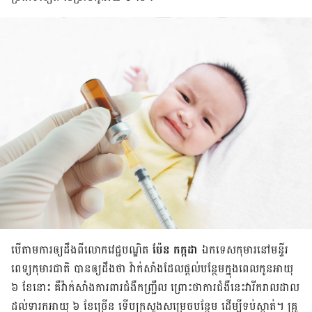
បើ​តាម​ការ​ឲ្យ​ដឹង​ពី​លោក​វេជ្ជបណ្ឌិត
ប៉ែន កក្កដា
ឯកទេស​កុមារ​នៅ​មន្ទីរ
ពេទ្យ​កុមារ​ជាតិ បាន​ឲ្យ​ដឹង​ថា វ៉ាក់សាំង​ដែល​ផ្ដល់​បន្ថែម​ក្នុង​ពេល​កូនអាយុ
៦ ខែ​នោះ គឺ​វ៉ាក់សាំងការពារ​ជំងឺ​កញ្ជ្រឹល ព្រោះ​ថា​ការ​ជំងឺ​នេះ​វា​រីក​រាល​ដាល​
ដល់​ទារក​អាយុ ៦ ខែច្រើន ទើប​ក្រសួង​សម្រេច​បន្ថែម ដើម្បី​ទប់​ស្កាត់​។ គ្រូ