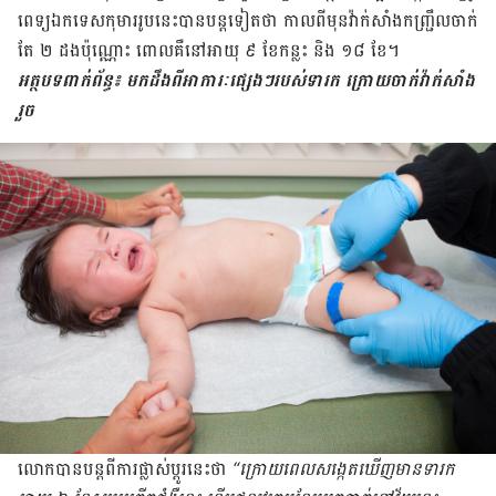
ពេទ្យ​ឯកទេស​កុមារ​រូប​នេះ​បាន​បន្ត​ទៀត​ថា កាលពី​មុន​វ៉ាក់សាំង​កញ្ជ្រឹល​ចាក់​
តែ ២ ដង​ប៉ុណ្ណោះ ពោល​គឺ​នៅ​អាយុ ៩ ខែ​កន្លះ និង ១៨ ខែ។
អត្ថបទពាក់ព័ន្ធ៖ មកដឹងពីអាការៈផ្សេងៗរបស់ទារក ក្រោយចាក់វ៉ាក់សាំង
រួច
លោក​បាន​បន្ត​ពី​ការ​ផ្លាស់ប្ដូរ​នេះ​ថា
“ក្រោយ​ពេល​សង្កេត​ឃើញ​មាន​ទារក​