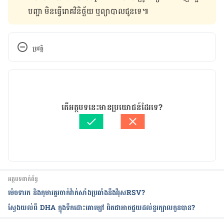
បញ្ជា មិន​ធ្វើ​រោគវិនិច្ឆ័យ ឬ​ព្យាបាល​ជូន​ទេ៕
ប្រវត្តិ
កំណែ​ប្រែបច្ចុប្បន្ន
17/09/2019
អត្ថបទ​ដោយ 
Try Ravi
តើអត្ថបទនេះមានប្រយោជន៍ដែរទេ?
ត្រួតពិនិត្យដោយ
ដេត ធន្នី
បច្ចុប្បន្នភាពដោយ៖ 
ដេត ធន្នី
អត្ថបទពាក់ព័ន្ធ
ម៉េចទារក និងកុមារគួរចាក់វ៉ាក់សាំងប្រឆាំងនឹងវីរុសRSV?
ស្វែងយល់ពី DHA ក្នុងទឹកដោះគោម្សៅ ពិតជាអាចជួយដល់ខួរក្បាលកូនបាន?