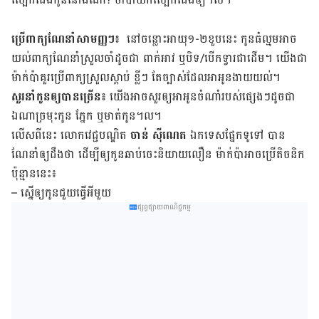
ប្រើ​ពាក្យ​ណែនាំ​សាមញ្ញ​ៗ៖
នៅ​ចន្លោះ​អាយុ​១-២ខួប​នេះ កូន​ធំ​ល្មម​អាច​
យល់​ពាក្យ​ណែនាំ​ស្រួល​ចាំ​ដូច​ជា ពាក់​អាវ ឬ​បិទ/បើក​ទ្វារ​ជាដើម។ យើង​ជា​
ម៉ាក់​ប៉ា​គួរ​ប្រើ​ពាក្យ​ស្រួល​ស្ដាប់ ខ្លីៗ តែ​ច្បាស់​ដែល​អា​អូន​ងាយ​យល់។
សួរ​នាំ​កូន​ឲ្យ​បាន​ច្រើន៖
យើង​អាច​សួរ​ឲ្យ​អា​អូន​ចំណាំ​របស់​ផ្សេងៗ​ដូច​ជា
ឯណា​ច្រមុះ​កូន ភ្នែក ឬ​មាត់​កូន​។ល។
លើស​ពី​នេះ លោក​វេជ្ជបណ្ឌិត
ចាន់ ស៊ីណេត
ឯក​ទេស​ផ្នែក​ទូទៅ បាន​
ណែនាំ​ឲ្យ​ដឹង​ថា ដើម្បី​ឲ្យ​កូន​ឆាប់​ចេះ​និយាយ​លឿន ម៉ាក់​ប៉ា​អាច​ប្រើ​តិចនិក​
ប៉ុន្មាន​នេះ​៖
– ស្នើ​ឲ្យ​កូន​ជួយ​ធ្វើ​អី​មួយ
ផ្សព្វផ្សាយពាណិជ្ជកម្ម