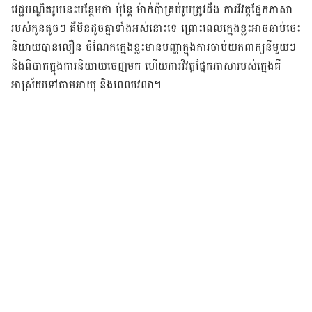
វេជ្ជបណ្ឌិត​រូប​នេះ​បន្ថែម​ថា ប៉ុន្តែ ម៉ាក់​ប៉ា​គ្រប់​រូប​ត្រូវ​ដឹង ការ​វិវត្ត​ផ្នែក​ភាសា​
របស់​កូន​តូច​ៗ គឺ​មិន​ដូច​គ្នា​ទាំង​អស់​នោះ​ទេ ព្រោះ​ពេល​ក្មេង​ខ្លះ​អាច​ឆាប់​ចេះ​
និយាយ​បាន​លឿន ចំណែក​ក្មេង​ខ្លះ​មាន​បញ្ហា​ក្នុង​ការ​ចាប់​យក​ពាក្យ​នីមួយៗ
និង​ពិបាក​ក្នុង​ការ​និយាយ​ចេញ​មក ហើយ​ការ​វិវត្ត​ផ្នែក​ភាសា​របស់​ក្មេង​គឺ​
អាស្រ័យ​ទៅ​តាម​អាយុ និង​ពេល​វេលា។