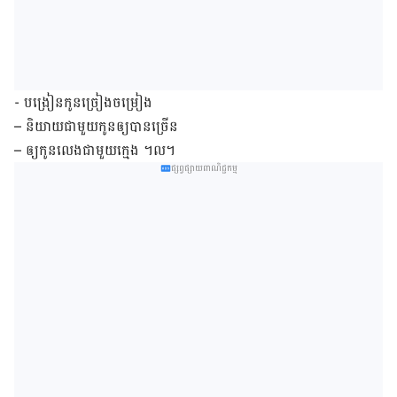
-​ បង្រៀន​កូន​ច្រៀង​ចម្រៀង
– និយាយ​ជាមួយ​កូន​ឲ្យ​បាន​ច្រើន
– ឲ្យ​កូន​លេង​ជាមួយ​ក្មេង ។ល។
ផ្សព្វផ្សាយពាណិជ្ជកម្ម