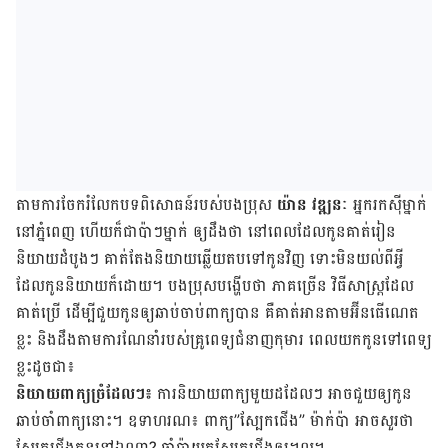
តាម​ការ​ចែក​រំលែក​បទ​ពិសោធន៍​របស់​បង​ប្រុស
យ៉ាន វឌ្ឍនៈ
អ្នក​រក​ស៊ី​ម្នាក់​
នៅ​ភ្នំពេញ ហើយ​ក៏​ជា​ប៉ាៗ​ម្នាក់ ឲ្យ​ដឹង​ថា នៅ​ពេល​ដែល​កូន​គាត់​រៀន​
និយាយ​ដំបូងៗ គាត់​តែង​និយាយ​ឆ្លើយ​តប​ទៅ​កូន​វិញ ទោះ​មិន​យល់​ពី​អ្វី​
ដែល​កូន​និយាយ​ក៏​ដោយ។ បង​ប្រុស​បង្ហើប​ថា ភាគ​ច្រើន វិធីសាស្ត្រ​ដែល​
គាត់​ប្រើ ដើម្បី​ជួយ​កូន​ឲ្យ​ឆាប់​ចាប់​ពាក្យ​បាន គឺ​គាត់​អាន​តាម​អ៊ីនធើណេត​
ខ្លះ និង​ដឹង​តាម​ការ​ណែនាំ​របស់​គ្រូពេទ្យ​ជំនាញ​កុមារ ពេល​យក​កូន​ទៅ​ពេទ្យ​
ខ្លះ​ដូច​ជា៖
និយាយ​ពាក្យ​ច្រំដែលៗ៖
ការ​និយាយ​ពាក្យ​មួយ​ដដែល​ៗ អាច​ជួយ​ឲ្យ​កូន​
ឆាប់​ចាំ​ពាក្យ​នោះ។ ឧទាហរណ៖ ពាក្យ”ស្បែក​ជើង” ម៉ាក់​ប៉ា អាច​សួរ​ថា
ស្បែក​ជើង​កូន​នៅ​ឯណា? ចាំ​ប៉ាយក​ស្បែក​ជើង​ឲ្យ។ល។