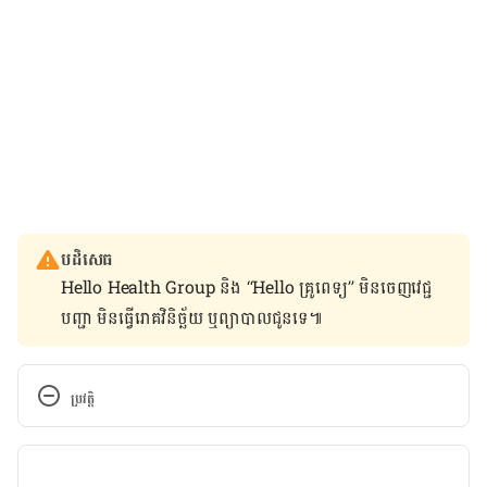
បដិសេធ
Hello Health Group និង “Hello គ្រូពេទ្យ” មិន​ចេញ​វេជ្ជ
បញ្ជា មិន​ធ្វើ​រោគវិនិច្ឆ័យ ឬ​ព្យាបាល​ជូន​ទេ៕
ប្រវត្តិ
កំណែ​ប្រែបច្ចុប្បន្ន