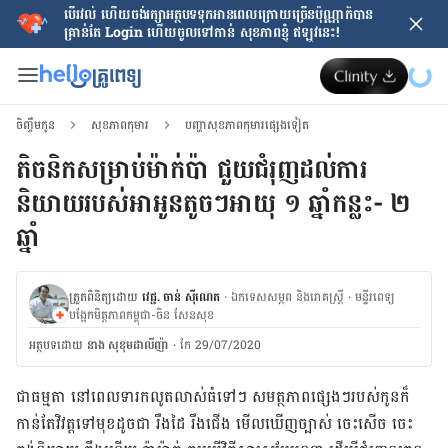
បើរវល់ ហើយចង់​រក្សាអត្ថបទទុកអានពេលក្រោយ​ច្រើនប៉ុណ្ណាក៏បាន
គ្រាន់តែ​ Login ហើយចូលទៅកាន់ សុខភាពខ្ញុំ ឥឡូវនេះ!
ចិញ្ចឹមកូន
សុខភាពកុមារ
បញ្ហាសុខភាពកុមារផ្សេងទៀត
តិចនិកសម្រាប់ម៉ាក់ប៉ា ជួយជំរុញដល់ការ
និយាយរបស់អាអូនតូចៗអាយុ ១ ឆ្នាំកន្លះ- ២
ឆ្នាំ
ត្រួតពិនិត្យដោយ
វេជ្ជ. ចាន់ ស៊ីណេត
·
ឯកទេសសម្ភព និងរោគស្ត្រី
·
ម​ន្ទីរពេទ្យ
បង្អែកមិត្តភាពកម្ពុជា-ចិន សែនសុខ
អត្ថបទ​ដោយ
នាង សុខុមដាលីញ៉ា
·
កែ 29/07/2020
ជា​ធម្មតា នៅ​ពេល​​ទារក​លូតលាស់​ធំ​ទៅ​ៗ សមត្ថភាព​ផ្សេងៗ​របស់​កូន​ក៏​
កាន់​តែ​វិវត្ត​ទៅ​មុខ​ដូច​ជា រឹង​ដៃ រឹង​ជើង មើល​ឃើញ​ច្បាស់ ចេះ​សើច ចេះ​