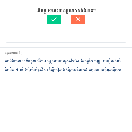
29/07/2020
អត្ថបទ​ដោយ 
នាង សុខុមដាលីញ៉ា
តើអត្ថបទនេះមានប្រយោជន៍ដែរទេ?
ត្រួតពិនិត្យដោយ 
វេជ្ជ. ចាន់ ស៊ីណេត
បច្ចុប្បន្នភាពដោយ៖ 
Solika
អត្ថបទពាក់ព័ន្ធ
មកពីបែបនេះ ទើបកូនយើងអាយុស្របាលក្មេងដទៃដែរ តែកម្លាំង បញ្ញា ចាញ់គេដាច់
តិចនិក ៥ យ៉ាងប៉ាម៉ាក់គួរដឹង ដើម្បីចៀសវាង​ស្រែកគំហកដាក់កូនពេលធ្វើខុសអ្វីមួយ
កំពុងដំណើរការ...