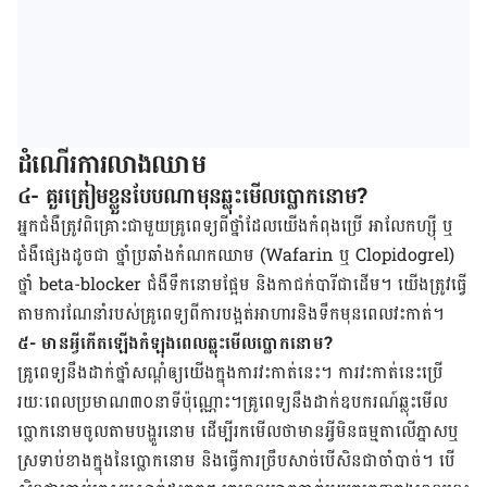
ដំណើរការលាង​ឈាម
៤- គួរ​ត្រៀម​ខ្លួន​បែប​ណា​មុន​ឆ្លុះមើល​ប្លោកនោម?
អ្នក​ជំងឺ​ត្រូវ​ពិគ្រោះ​ជាមួយ​គ្រូពេទ្យ​ពី​ថ្នាំ​ដែល​យើង​កំពុង​ប្រើ អាលែកហ្ស៊ី ឬ​
ជំងឺ
ផ្សេង​ដូចជា ថ្នាំ​ប្រឆាំង​កំណក​ឈាម (Wafarin ឬ Clopidogrel)
ថ្នាំ beta-blocker
ជំងឺ
ទឹក​នោមផ្អែម និង​កា​ជក់​បារី​ជាដើម។ យើង​​ត្រូវ​ធ្វើ​
តាម​ការ​ណែ​នាំ​របស់​គ្រូពេទ្យ​ពី​ការ​បង្អត់​អាហារ​និង​ទឹក​មុន​ពេល​វះ​កាត់។
៥-
មានអ្វីកើតឡើងកំឡុងពេលឆ្លុះមើល​ប្លោក​នោម?
គ្រូ​ពេទ្យ​នឹង​ដាក់​ថ្នាំ​សណ្តំ​ឲ្យយើង​​ក្នុងការ​វះ​កាត់​នេះ។ ការ​វះ​កាត់​នេះ​ប្រើ​
រយៈ​ពេល​ប្រមាណ៣០​នាទី​ប៉ុណ្ណោះ។
គ្រូ​ពេទ្យ​នឹង​ដាក់​ឧបករណ៍​ឆ្លុះ​មើល​
ប្លោក​នោម​ចូល​តាម​បង្ហួរ​នោម​ ដើម្បី​រក​មើល​ថា​មាន​អ្វី​មិន​ធម្មតា​លើ​ភ្នាស​ឬ​
ស្រទាប់​ខាង​ក្នុង​នៃ​ប្លោក​នោម​ និង​ធ្វើ​ការ​ច្រឹប​សាច់​បើ​សិន​ជា​ចាំ​បាច់។
បើ​