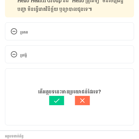
Hello Health Group និង “Hello គ្រូពេទ្យ” មិន​ចេញ​វេជ្ជ
បញ្ជា មិន​ធ្វើ​រោគវិនិច្ឆ័យ ឬ​ព្យាបាល​ជូន​ទេ៕
ប្រភព
Rigid cystoscopy (female) 
https://www.betterhealth.vic.gov.au/health/surgic
ប្រវត្តិ
albrochures/rigid-cystoscopy-female. Accessed 
July 5, 2016.
កំណែ​ប្រែបច្ចុប្បន្ន
Rigid cystoscopy (male) 
11/05/2020
https://www.betterhealth.vic.gov.au/health/surgic
អត្ថបទ​ដោយ 
Chamnan Amrith
តើអត្ថបទនេះមានប្រយោជន៍ដែរទេ?
albrochures/rigid-cystoscopy-male. Accessed July 
ត្រួតពិនិត្យដោយ 
វេជ្ជ. ចាន់ ស៊ីណេត
5, 2016.
បច្ចុប្បន្នភាពដោយ៖ 
ទូច សុខា
អត្ថបទពាក់ព័ន្ធ