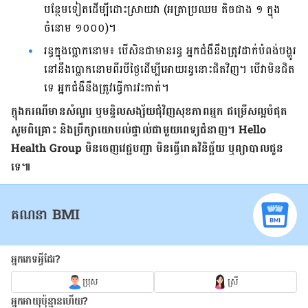
បន្ថែម​ទៀត​ដើម្បី​ដោះ​ស្រាយ​វា (អត្រា​ប្រឈម តិច​ជាង ១ ក្នុង​
ចំនោម ១០០០)។
រន្ធ​ក្នុង​ប្លោក​នោម៖ បើ​សិន​ជា​មាន​រន្ធ​ អ្នកជំងឺ​​នឹង​ត្រូវ​ដាក់​បំពង់​បង្ហូរ​
នៅ​នឹង​ប្លោក​នោម​ពីរ​បី​ថ្ងៃ​ដើម្បី​អោយ​រន្ធ​នោះ​ជិត​វិញ។ បើ​វា​មិន​ជិត​
ទេ អ្នក​ជំងឺ​នឹង​ត្រូវ​ធ្វើ​ការ​វះ​កាត់។
ក្នុង​ករណី​មាន​សំណួរ ឬ​មន្ទិលសង្ស័យ​ជុំវិញ​សុខភាព​អ្នក ជម្រើស​ល្អ​បំផុត
សូម​ពិគ្រោះ និង​ប្រឹក្សា​យោបល់​ផ្ទាល់​ជាមួយ​ពេទ្យ​ជំនាញ។ Hello
Health Group មិន​ចេញ​វេជ្ជបញ្ជា មិន​ធ្វើ​រោគវិនិច្ឆ័យ ឬ​ព្យាបាល​ជូន​
ទេ៕
គណនា BMI
អ្នកភេទអ្វីដែរ?
ប្រុស
ស្រី
អ្នកអាយុប៉ុន្មានហើយ?