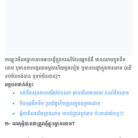
ការ​ឆ្លុះ​មើល​ប្លោក​នោម​អាច​ធ្វើ​ក្នុង​ករណី​ដែល​អ្នក​ជំងឺ មាន​ឈាម​ក្នុង​ទឹក​
នោម ឬ​មាន​ការ​បង្ករ​រោគ​ម្តង​ហើយ​ម្តង​ទៀត ឬ​មាន​បញ្ហា​ក្នុង​ការ​នោម (ឈឺ​
ទប់​មិន​ចង់​បាន ឬ​ទប់​មិន​បាន)។
អត្ថបទពាក់ព័ន្ធ៖
ចង់ដឹងសុខភាពយើងបែបណា អាចមើលតាមរយៈពណ៌ទឹកនោម
មិនសូវផឹកទឹក ប្រយ័ត្នកើតក្រួសក្នុងតម្រងនោម
អ្វីជាគីសលើតម្រងនោម មានប៉ុន្មានប្រភេទ ប៉ះពាល់ម៉េចខ្លះ?
២- ហេតុអ្វីបានជាត្រូវធ្វើឆ្លុះប្លោក​នោម​?