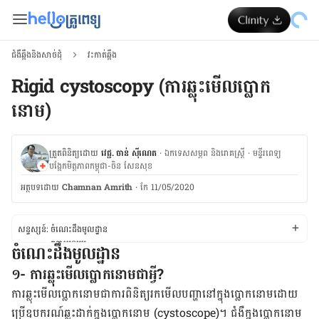
ជំងឺឆ្អឹងនិងសាច់ដុំ
វះកាត់ឆ្អឹង
Rigid cystoscopy (ការ​ឆ្លុះ​មើល​ប្លោក​
នោម)
ត្រួតពិនិត្យដោយ
វេជ្ជ. ចាន់ ស៊ីណេត
·
ឯកទេសសម្ភព និងរោគស្ត្រី
·
ម​ន្ទីរពេទ្យ
បង្អែកមិត្តភាពកម្ពុជា-ចិន សែនសុខ
អត្ថបទ​ដោយ
Chamnan Amrith
·
កែ 11/05/2020
សន្ទស្សន៍:
ចំណេះដឹងមូលដ្ឋាន
កត្តាប្រឈម
ចំណេះដឹងមូលដ្ឋាន
ដំណើរការលាង​ឈាម
១-
ការ​ឆ្លុះ​មើល​ប្លោក​នោមជាអ្វី?
ថែទាំក្រោយការឆ្លុះមើល​ប្លោក​នោម
ការ​ឆ្លុះ​មើល​ប្លោក​នោម​ជា​ការ​ពិនិត្យ​រក​មើល​បញ្ហា​នៅ​ក្នុង​ប្លោក​នោម​ដោយ​
ប្រើ​ឧបករណ៍​ឆ្លុះ​ដាក់​ក្នុង​ប្លោក​នោម (
cystoscope
)។ ជំងឺក្នុង​ប្លោក​នោម​