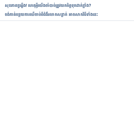
សុខភាពខួរឆ្អឹង! ហេតុអ្វីយើងចាំបាច់ត្រូវយកចិត្ដទុកដាក់ខ្លាំង?
ចង់កាត់បន្ថយការឈឺចាប់ពីជំងឺរលាកសន្លាក់ អាចសាកវិធីទាំងនេះ
កំពុងដំណើរការ...