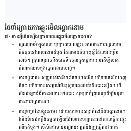
ថែទាំក្រោយការឆ្លុះមើល​ប្លោក​នោម
៧- មានអ្វីកើតឡើងក្រោយពេលឆ្លុះមើល​ប្លោក​នោម?
ហូរ​ឈាម​អំឡុង​ពេល ​ឬ​ក្រោយ​ពេល​ឆ្លុះ៖ អាច​មាន​ការ​ហូរ​ឈាម​
តិច​តួច​នៅ​ពេល​នោម​ដំបូង ដែល​មាន​ចំពោះ​ស្រ្តី​ដែល​បាន​ច្រឹប​
សាច់។ គ្រូ​ពេទ្យ​អាច​នឹង​បាច់​ទឹក​ចូល​ក្នុង​ប្លោក​នោម​ដើម្បី​លាង​
កំណក​ឈាម​ក្នុង​ប្លោក​នោម​ចេញ។
ការ​បង្ក​រោគ៖ សញ្ញ​របស់​វា​គឺ​ចេះ​តែ​ចង់​បត់​ជើង ហើយ​បត់​ជើង​ចេញ​
តិចៗ ហើយ​មាន​អារម្មណ៍​មិន​ស្រួល​ពេល​បត់​ជើង​នេះ​ទៀត។ បើ​
សិន​ជា​អ្នកជំងឺ​​មាន​អាការៈ​ទាំង​នេះ​ សូម​ប្រាប់​គ្រូពេទ្យ​​ដើម្បី​ទទួល​
បាន​ការ​ព្យាបាល។
ការ​រួម​តូច​នៃ​បង្ហួរ​នោម៖ ដោយ​សារ​មាន​សន្លាក់​នៅ​នឹង​បង្ហួរ​នោម។
វា​មិន​មែន​ជា​រឿង​ធម្មតាឡើយ​ដែល​មាន​បញ្ហា​នេះ​នៅ​ពេល​ធ្វើ​ការ​ឆ្លុះ​
លើក​ដំបូង។ បើ​សិន​ជា​មាន​បញ្ហា​នេះ អ្នក​នឹង​ត្រូវ​ធ្វើ​ការ​វះ​កាត់​