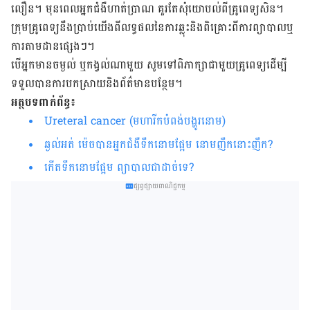
លឿន។ មុន​ពេល​អ្នក​ជំងឺ​ហាត់​ប្រាណ គួរ​តែ​សុំ​យោ​បល់ពី​គ្រូពេទ្យ​​សិន។
ក្រុម​គ្រូ​ពេទ្យ​នឹង​ប្រាប់​យើង​​ពី​លទ្ធផល​នៃ​ការ​ឆ្លុះ​និង​ពិគ្រោះ​ពី​ការ​ព្យាបាល​ឬ​
ការ​តាមដាន​ផ្សេងៗ។
បើ​អ្នក​មាន​ចម្ងល់ ឬ​កង្វល់​ណា​មួយ សូម​ទៅ​ពិ​ភាក្សា​ជាមួយ​គ្រូពេទ្យ​ដើម្បី
ទទួល​បាន​ការ​​បក​ស្រាយ​​និង​ព័ត៌​មាន​បន្ថែម។
អត្ថបទពាក់ព័ន្ធ៖
Ureteral cancer (មហារីកបំពង់បង្ហូរនោម)
ឆ្ងល់អត់ ម៉េចបានអ្នកជំងឺទឹកនោមផ្អែម នោមញឹកនោះញឹក?
កើតទឹកនោមផ្អែម ព្យាបាលជាដាច់ទេ?
ផ្សព្វផ្សាយពាណិជ្ជកម្ម