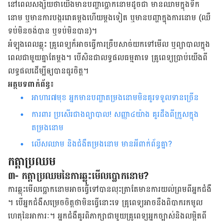
នៅ​ពេល​សង្ស័យ​ថាយើង​មាន​បញ្ហា​ប្លោក​នោម​ដូច​ជា មាន​ឈាម​ក្នុង​ទឹក​
នោម
ឬ​មាន​ការ​បង្ករ​រោគ​ម្តង​ហើយ​ម្តង​ទៀត ឬ​មាន​បញ្ហា​ក្នុង​ការ​នោម (ឈឺ​
ទប់​មិន​ចង់​បាន ឬ​ទប់​មិន​បាន)។
អំឡុង​ពេល​ឆ្លុះ គ្រូពេទ្យ​ក៏​អាច​ធ្វើ​ការ​ច្រឹប​សាច់​យក​ទៅ​មើល​ ឬ​ព្យាបាល​ក្នុង​
ពេល​ជាមួយ​គ្នា​តែ​ម្តង។
បើ​សិន​ជា​លទ្ធផល​ធម្មតា​ទេ គ្រូពេទ្យ​ប្រាប់​យើងពី
លទ្ធផល​​ដើម្បី​ឲ្យ​​បាន​ធូរ​ចិត្ត។
អត្ថបទពាក់ព័ន្ធ៖
អាហារ៧មុខ អ្នកមាន​បញ្ហាតម្រងនោមមិនគួរទទួលទានច្រើន​
ការពារ ប្រសើរជាងព្យាបាល! សញ្ញា៤យ៉ាង គួរដឹងពីក្រួសក្នុង
តម្រងនោម
លើស​ឈាម ​និង​ជំងឺតម្រង​នោម មាន​អី​ពាក់​ព័ន្ធ​គ្នា?
កត្តាប្រឈម
៣- កត្តា​ប្រឈម​នៃការឆ្លុះមើល​ប្លោក​នោម​?
ការ​ឆ្លុះ​មើល​ប្លោក​នោម​អាច​ធ្វើ​ទៅ​បាន​លុះ​ត្រា​តែ​មាន​ការយល់​ព្រម​ពីអ្នកជំងឺ​
។ បើ​អ្នកជំងឺ​​សម្រេច​ចិត្ត​ថា​មិន​ធ្វើ​នោះ​ទេ គ្រូ​ពេទ្យ​អាច​នឹង​ពិបាក​រក​មូល​
ហេតុ​នៃ​អាការៈ។ អ្នក​ជំងឺគួរ​ពិភាក្សា​ជាមួយ​គ្រូពេទ្យ​អ្នក​ច្បាស់​និង​លម្អិត​ពី​