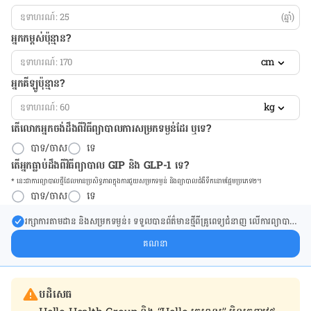
(ឆ្នាំ)
អ្នកកម្ពស់ប៉ុន្មាន?
cm
អ្នកគីឡូប៉ុន្មាន?
kg
តើលោកអ្នកចង់ដឹង​ពីវិធីព្យាបាលការសម្រកទម្ងន់ដែរ ឬទេ?
បាទ/ចាស
ទេ
តើអ្នកធ្លាប់ដឹងពីវិធីព្យាបាល GIP និង GLP-1 ទេ?
* នេះ​ជា​ការ​ព្យា​បាល​ថ្មីដែល​​មាន​ប្រសិទ្ធ​ភាព​ក្នុង​ការ​ជួយ​សម្រក​ទម្ងន់ និង​ព្យា​បាល​ជំ​ងឺ​ទឹក​នោម​ផ្អែម​ប្រភេទ២។
បាទ/ចាស
ទេ
រក្សា​ការ​តាមដាន និងសម្រក​ទម្ងន់៖ ទទួលបាន​ព័ត៌​មាន​ថ្មី​ពី​គ្រូពេទ្យ​ជំនាញ លើ​ការ​ព្យា​បាល​
ការសម្រក​ទម្ងន់ និងការផ្តល់ជំនួយដោយផ្ទាល់​ក្នុង​ប្រអប់​សារ​របស់​អ្នក។
គណនា
បដិសេធ