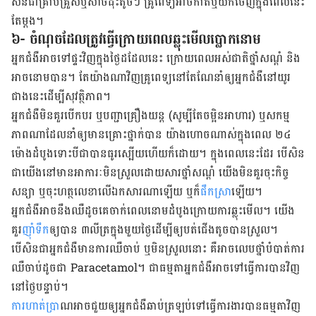
សិន​ជា​គ្រាប់​គ្រួស​ឬ​សាច់​ដុះ​តូច​ៗ គ្រូពេទ្យ​អាច​កាត់​ឬ​យក​ចេញ​ក្នុង​ពេល​នេះ​
តែ​ម្តង។
៦- ចំណុច​ដែល​ត្រូវ​ធ្វើ​ក្រោយ​ពេល​ឆ្លុះមើល​ប្លោក​នោម​
អ្នកជំងឺ​អាច​ទៅ​ផ្ទះ​វិញ​ក្នុង​ថ្ងៃ​ដដែល​នេះ ក្រោយ​ពេល​អស់​ជាតិ​ថ្នាំ​សណ្ដំ ​និង​
អាច​នោម​បាន។ តែ​យ៉ាង​ណា​វិញ​គ្រូពេទ្យ​នៅ​តែ​ណែ​នាំ​ឲ្យ​អ្នកជំងឺ​​នៅ​យូរ​
ជាង​នេះ​ដើម្បី​សុវត្ថិ​ភាព​។
អ្នក​ជំងឺមិន​គួរ​បើក​បរ​ ឬ​បញ្ជា​គ្រឿង​យន្ត (សូម្បី​តែ​ចម្អិន​អាហារ) ឬ​សកម្ម​
ភាព​ណា​ដែល​នាំឲ្យ​​មាន​​គ្រោះ​ថ្នាក់​បាន​ យ៉ាង​ហោច​ណាស់​ក្នុង​ពេល ២៤​
ម៉ោង​ដំបូង​ទោះ​បី​ជា​បាន​ធូរ​ស្បើយ​ហើយ​ក៏​ដោយ។ ក្នុង​ពេល​នេះ​ដែរ បើ​សិន​
ជាយើង​​នៅ​មាន​អាការៈ​មិន​ស្រួល​ដោយ​សារ​ថ្នាំ​សណ្ដំ​ យើង​​មិន​គួរ​ចុះ​កិច្ច​
សន្យា​ ឬ​ចុះ​ហត្ថ​លេខា​លើ​ឯក​សារ​ណា​ឡើយ ឬ​ក៏​
ផឹក​ស្រា​
ឡើយ។
អ្នកជំងឺ​​អាច​នឹង​ឈឺ​ដូច​គេ​ចាក់​ពេល​នោម​ដំបូង​ក្រោយ​ការ​ឆ្លុះ​មើល។ យើង​​
គួរ
​ញ៉ាំ​ទឹក​
ឲ្យ​​បាន ៣​លីត្រ​ក្នុង​មួយ​ថ្ងៃ​ដើម្បី​ឲ្យ​​បត់​ជើង​តូច​បាន​ស្រួល។
បើ​សិន​ជា​អ្នកជំងឺ​​មាន​ការ​ឈឺ​ចាប់​ ឬ​មិន​ស្រួល​នោះ គឺ​​អាច​លេប​ថ្នាំ​បំបាត់​ការ​
ឈឺ​ចាប់​ដូច​ជា Paracetamol។ ជា​ធម្មតា​អ្នក​ជំងឺអាច​ទៅ​ធ្វើ​ការ​បាន​វិញ​
នៅថ្ងៃ​បន្ទាប់។
ការ​ហាត់​ប្រា
ណ​អាច​ជួយ​ឲ្យ​អ្នកជំងឺ​​ឆាប់​ត្រឡប់​ទៅ​ធ្វើ​ការ​ងារ​បាន​ធម្មតា​វិញ​