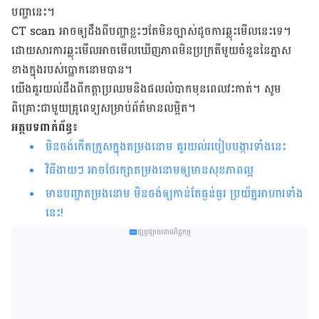
បញ្ហា​នេះ។
CT scan អាច​ឲ្យ​ដឹង​ពី​បញ្ហា​ខ្លះៗ​​តែ​មិន​ច្បាស់​ដូច​ការ​ឆ្លុះ​មើល​នេះ​ទេ។
ដោយ​សារ​ការ​ឆ្លុះ​មើល​អាច​មើល​ឃើញភាព​មិន​ប្រក្រតី​មួយ​ចំនួន​នៃ​ភ្នាស​
ខាង​ក្នុង​របស់​ប្លោក​នោម​បាន។
យើង​​គួរ​យល់​ដឹង​ពី​កត្តា​ប្រឈម​និង​ផល​លំបាក​មុន​ពេល​វះ​កាត់។ សូម​
ពិគ្រោះ​ជាមួយ​គ្រូពេទ្យ​សម្រាប់​ព័ត៌​មាន​លម្អិត។
អត្ថបទពាក់ព័ន្ធ៖
មិនចង់កើតក្រួសក្នុងតម្រងនោម គួរយល់របៀបបង្ការទាំងនេះ
វិធីងាយៗ អាចថែរក្សាតម្រងនោមឲ្យមានសុខភាពល្អ
មានបញ្ហាតម្រងនោម មិនចង់ឲ្យកាន់តែធ្ងន់ធ្ងរ ប្រយ័ត្នអាហារទាំង
នេះ!
ផ្សព្វផ្សាយពាណិជ្ជកម្ម