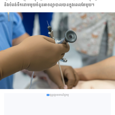
និង​បំពង់​ទឹក​នោម​​មួយ​ចំនួន​អាច​ព្យាបាល​បាន​ក្នុង​ពេល​តែ​មួយ។
ផ្សព្វផ្សាយពាណិជ្ជកម្ម