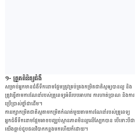
១- ត្រួតពិនិត្យជំងឺ
សម្រាប់អ្នកមានជំងឺ​ទឹកនោម​ផ្អែម​ត្រូវគ្រប់គ្រងកម្រិត​ជាតិស្ក​ឲ្យ​បាន​ល្អ​ និង​
ត្រូវ​ធ្វើ​តាម​ការ​ណែនាំ​របស់​គ្រូពេទ្យ​អំពី​របប​អាហារ​ ការ​ហាត់ប្រាណ ​និងការ​
ប្រើ​ប្រាស់ថ្នាំ​ជាដើម​។
ការរក្សាកម្រិត​​ជាតិ​ស្ក​តាម​កម្រិត​កំណត់​មួយ​តាមការ​ណែនាំ​របស់គ្រូពេទ្យ
អ្នកជំងឺ​ទឹក​នោម​ផ្អែមអាច​បញ្ឈប់​ស្ថានភាព​មិន​ល្អ​លើ​ស្បែក​បាន បើទោះបីជា​
យើងធ្លាប់​ជួប​ផល​វិបាក​កន្លង​មក​ហើយ​ក៏ដោយ។