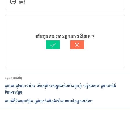
ប្រវត្តិ
355, no. 1 (January 2014): 1–21.
កំណែ​ប្រែបច្ចុប្បន្ន
https://www.webmd.com/diabetes/guide/diabetes
-skin-care
11/08/2021
អត្ថបទ​ដោយ 
ទូច សុខា
តើអត្ថបទនេះមានប្រយោជន៍ដែរទេ?
https://my.clevelandclinic.org/health/articles/9491
ត្រួតពិនិត្យដោយ 
វេជ្ជ. ចាន់ ស៊ីណេត
-diabetes-skin-care
បច្ចុប្បន្នភាពដោយ៖ 
ទូច សុខា
https://www.vaseline.com/us/en/articles/skin-
types/diabetes-and-skin-problems-how-to-deal-
with-dry-itchy-skin.html
អត្ថបទពាក់ព័ន្ធ
មូលហេតុ២នេះហើយ ទើបយុវវ័យឥឡូវឆាប់លើសខ្លាញ់ ឡើងឈាម ប្រឈមជំងឺ
https://www.healthline.com/health/type-2-
ទឹកនោមផ្អែម
diabetes/skin-problems#Treatment%20Options
មានជំងឺទឹកនោមផ្អែម ត្រូវចេះតិចនិកថែទាំសុខភាពស្បែកទាំងនេះ
កំពុងដំណើរការ...