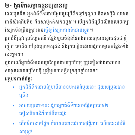
២- ងូតទឹកសម្អាតខ្លួនឲ្យបានល្អ
ពេល​ងូត​ទឹក​ អ្នកជំងឺ​ទឹក​នោម​ផ្អែម​គួរ​​ប្រើ​ទឹក​ក្ដៅ​ឧណ្ហៗ​ និង​សាប៊ូ​ដែល​មាន​
ជាតិ​សំណើម​តិច​ និង​សាប៊ូ​កក់​សក់​ធម្មតា។ ​បើ​អ្នកជំងឺ​​ប្រើ​ផលិតផល​ថែរក្សា​
ស្បែក​មិន​ត្រឹមត្រូវ​ អាច​
ធ្វើ​ឲ្យ​​ស្បែក​កាន់​តែ​ឆាប់​ស្ងួត
។
អ្នកជំងឺ​ត្រូវ​រក្សា​ស្បែក​លើ​កន្លែង​មួយ​ចំនួន​នៃ​រាងកាយ​ឲ្យ​​បាន​ស្អាត​ដូចជា​ម្ដុំ​
ក្លៀក​ មេជើង​ កន្លែង​ក្រោម​សុដន់​ និង​ក្រលៀន​ដោយ​ជូត​សម្អាត​កន្លែង​ទាំង
នេះ​ថ្នមៗ។
ក្នុង​ករណី​​អ្នកជំងឺ​មាន​បញ្ហា​ស្បែក​ងាយ​ប្រតិកម្ម​ ត្រូវ​ចៀសវាង​ការ​លាង​
សម្អាត​ដោយ​ប្រើ​សាប៊ូ ​ឬ​អ្វី​មួយ​មាន​ក្លិន​ក្រអូប​ខ្លាំង​ពេក។
អត្ថបទពាក់ព័ន្ធ៖
អ្នកជំងឺទឹកនោមផ្អែមបើមានឧបករណ៍មួយនេះ ជួយសម្រួលបាន
ច្រើន
អាហារប្រភេទនេះ ជួយអ្នកជំងឺទឹកនោមផ្អែមប្រភេទ២
ចៀសពីហានិភ័យជំងឺបេះដូង
កើត​ទឹកនោមផ្អែម ក៏អាច​ពពោះដោយសុវត្ថិភាព ហើយ​នេះ​ជា​វិធី
សាស្ត្រ!