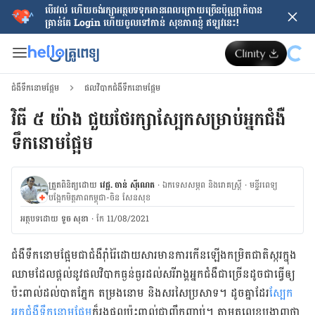
បើរវល់ ហើយចង់​រក្សាអត្ថបទទុកអានពេលក្រោយ​ច្រើនប៉ុណ្ណាក៏បាន
គ្រាន់តែ​ Login ហើយចូលទៅកាន់ សុខភាពខ្ញុំ ឥឡូវនេះ!
ជំងឺទឹកនោមផ្អែម
ផលវិបាកជំងឺទឹកនោមផ្អែម
វិធី ៥ យ៉ាង ជួយ​ថែរក្សា​ស្បែក​សម្រាប់​អ្នកជំងឺ
ទឹកនោមផ្អែម
ត្រួតពិនិត្យដោយ
វេជ្ជ. ចាន់ ស៊ីណេត
·
ឯកទេសសម្ភព និងរោគស្ត្រី
·
ម​ន្ទីរពេទ្យ
បង្អែកមិត្តភាពកម្ពុជា-ចិន សែនសុខ
អត្ថបទ​ដោយ
ទូច សុខា
·
កែ 11/08/2021
ជំងឺ​ទឹកនោម​ផ្អែម​ជា​ជំងឺ​រ៉ាំរ៉ៃ​ដោយសារ​មាន​ការ​កើន​ឡើង​កម្រិត​ជាតិ​ស្ករ​ក្នុង​
ឈាម​ដែល​ផ្ដល់​នូវ​ផលវិបាក​ធ្ងន់ធ្ងរ​ដល់​សរីរាង្គ​​អ្នកជំងឺ​ជាច្រើន​ដូចជា​ធ្វើឲ្យ​
ប៉ះពាល់ដល់បាតភ្នែក​ តម្រង​នោម​ និង​សរសៃប្រសាទ។ ដូចគ្នា​ដែរ​
ស្បែក
អ្នកជំងឺទឹកនោមផ្អែម​
ក៏​រង​ផល​ប៉ះពាល់​ជាញឹកញាប់។​ តាម​តួលេខ​បង្ហាញ​ថា​