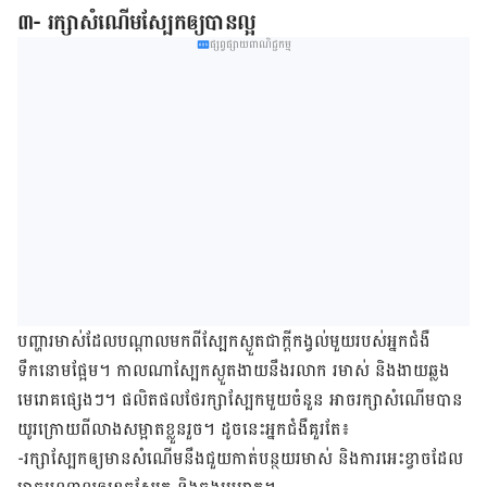
៣- រក្សាសំណើមស្បែកឲ្យបានល្អ
ផ្សព្វផ្សាយពាណិជ្ជកម្ម
បញ្ហា​រមាស់​ដែល​បណ្ដាល​មកពី​ស្បែក​ស្ងួត​ជា​ក្ដី​កង្វល់​មួយ​របស់​អ្នក​ជំងឺ​
ទឹកនោម​ផ្អែម។​ កាលណា​​ស្បែក​ស្ងួត​​ងាយ​​នឹង​រលាក​ រមាស់​ និង​ងាយ​ឆ្លង​
មេរោគ​ផ្សេងៗ។​ ផលិតផល​ថែរក្សា​ស្បែក​មួយ​ចំនួន​ អាច​រក្សា​សំណើម​បាន​
យូរ​ក្រោយ​ពី​លាង​សម្អាត​​ខ្លួន​រួច។​ ដូចនេះ​អ្នក​ជំងឺ​គួរតែ៖
-រក្សា​ស្បែកឲ្យ​មាន​សំណើម​នឹង​ជួយ​កាត់បន្ថយ​រមាស់ ​និង​ការ​អេះ​ខ្វាច​ដែល​