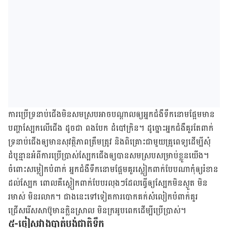
ការ​ប្រើ​ទ្រនាប់​ជើង​មិន​សមស្រប​អាច​បណ្ដាល​ឲ្យ​​អ្នក​ជំងឺ​ទឹកនោម​ផ្អែម​មាន​
បញ្ហា​ស្បែក​លើ​ជើង​ ដូចជា​ ពងបែក ដំបៅ​ក្រិន។​ ដូច្នោះ​អ្នក​ជំងឺ​គួរតែ​ពាក់​
ទ្រនាប់​ជើង​ឲ្យ​មាន​សុវត្ថិភាព​​ត្រឹម​ត្រូវ និង​ពិគ្រោះ​ជាមួយ​គ្រូពេទ្យ​ដើម្បី​សុំ​
ដំបូន្មាន​អំពី​ការ​ប្រើប្រាស់​ស្បែក​ជើង​ឲ្យ​​បាន​សមស្រប​សម្រាប់​ខ្លួន​យើង​។
ចំពោះ​សម្លៀកបំពាក់​ អ្នក​ជំងឺ​ទឹក​នោម​ផ្អែម​គួរ​ស្លៀកពាក់​បែប​ណា​កុំ​ឲ្យ​​រំខាន​
ដល់​ស្បែក​ ពោល​គឺ​ស្លៀកពាក់​បែប​រលុងៗ​ដែល​ធ្វើ​ឲ្យ​​ស្បែក​មិន​ស្ងួត​ មិន​
រមាស់​ មិន​រលាក។​ ជាង​នេះ​ទៅ​ទៀត​ការ​បោកគក់​សំលៀក​បំពាក់​គួរ​
ជ្រើសរើស​សាប៊ូ​មាន​ក្លិន​ស្រាល​ មិន​ក្រអូប​ពេក​ដើម្បី​ប្រើប្រាស់។​
៥-ចៀសវាងបាត់បង់ជាតិទឹក