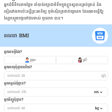
អ្នកជំងឺទឹក​នោម​ផ្អែម​ ចាំបាច់​រក្សា​ជាតិ​ទឹក​ក្នុង​ខ្លួន​ឲ្យ​​បាន​គ្រប់គ្រាន់ ​និង​
ចៀស​វាង​ការ​ប៉ះ​ពន្លឺ​ព្រះអាទិត្យ​ ឬ​ម៉ាស៊ីន​ត្រជាក់​យូរ​ពេក ​ដែល​អាច​ធ្វើ​ឱ្យ​
ស្បែក​ស្ងួត​បង្ក​ទៅ​ជា​រមាស់​ ឬរលាក បាន។
គណនា BMI
អ្នកភេទអ្វីដែរ?
ប្រុស
ស្រី
អ្នកអាយុប៉ុន្មានហើយ?
(ឆ្នាំ)
អ្នកកម្ពស់ប៉ុន្មាន?
cm
អ្នកគីឡូប៉ុន្មាន?
kg