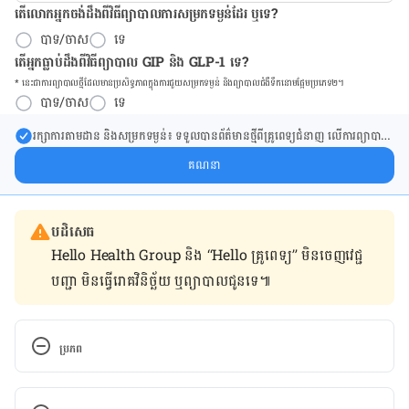
តើលោកអ្នកចង់ដឹង​ពីវិធីព្យាបាលការសម្រកទម្ងន់ដែរ ឬទេ?
បាទ/ចាស
ទេ
តើអ្នកធ្លាប់ដឹងពីវិធីព្យាបាល GIP និង GLP-1 ទេ?
* នេះ​ជា​ការ​ព្យា​បាល​ថ្មីដែល​​មាន​ប្រសិទ្ធ​ភាព​ក្នុង​ការ​ជួយ​សម្រក​ទម្ងន់ និង​ព្យា​បាល​ជំ​ងឺ​ទឹក​នោម​ផ្អែម​ប្រភេទ២។
បាទ/ចាស
ទេ
រក្សា​ការ​តាមដាន និងសម្រក​ទម្ងន់៖ ទទួលបាន​ព័ត៌​មាន​ថ្មី​ពី​គ្រូពេទ្យ​ជំនាញ លើ​ការ​ព្យា​បាល​
ការសម្រក​ទម្ងន់ និងការផ្តល់ជំនួយដោយផ្ទាល់​ក្នុង​ប្រអប់​សារ​របស់​អ្នក។
គណនា
បដិសេធ
Hello Health Group និង “Hello គ្រូពេទ្យ” មិន​ចេញ​វេជ្ជ
បញ្ជា មិន​ធ្វើ​រោគវិនិច្ឆ័យ ឬ​ព្យាបាល​ជូន​ទេ៕
ប្រភព
Fabio Quondamatteo, ‘Skin and Diabetes Mellitus: 
What Do We Know?’, Cell and Tissue Research 