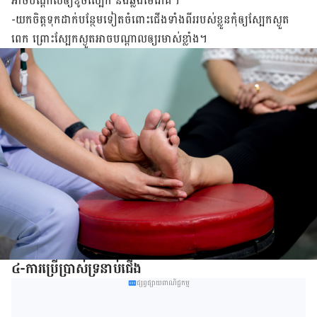
អាច​បណ្ដាលឲ្យ​​ខូច​ស្បែក​ និង​ឆ្លង​មេរោគ​។
-យក​ចិត្ត​ទុកដាក់​បន្ថែម​ទៀត​ចំពោះ​ជើង​ទាំងពីរ​របស់ខ្លួន​​កុំ​ឲ្យ​​ស្បែក​ស្ងួត​
ពេក​ ព្រោះ​ស្បែក​ស្ងួត​​អាច​បណ្ដាល​ឲ្យ​​រមាស់​ខ្លាំង។
៤-ការ​ប្រើប្រាស់ទ្រនាប់ជើង
ផ្សព្វផ្សាយពាណិជ្ជកម្ម