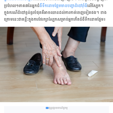
ប្រហែល​​១ភាគ៣​នៃ​អ្នក​​ជំ
ងឺ​ទឹកនោម​​ផ្អែម​​មាន​បញ្ហា​ដំបៅ​រ៉ាំរ៉ៃ​
លើ​ស្បែក។
ក្នុង​ករណី​ដំបៅ​ធ្ងន់ធ្ងរ​បំផុត​​គឺ​អាច​ឈាន​ដល់​ការ​កាត់​ចេញ​ទៀត​ផង។ ខាង
ក្រោម​នេះ​​ជា​គន្លឹះ​​ក្នុង​​ការថែរក្សាស្បែក​​​សម្រាប់​អ្នក​​​កើត​ជំងឺ​ទឹកនោម​ផ្អែម៖
ផ្សព្វផ្សាយពាណិជ្ជកម្ម