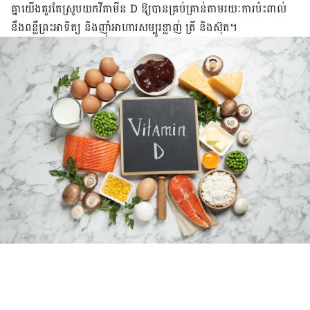
គ្នា​យើង​គួរតែ​​ស្រូប​យក​​​វីតាមីន D ឱ្យបាន​គ្រប់គ្រាន់​តាមរយៈ​ការ​ប៉ះពាល់​
នឹង​ពន្លឺព្រះអាទិត្យ និង​​ញ៉ាំ​អាហារ​សម្បូរ​ខ្លាញ់ ត្រី និង​ស៊ុត​។