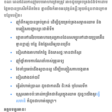
ខណៈ​ពេល​​ដែល​ការ​ញ៉ាំ​របប​អាហារ​ត្រឹមត្រូវ អាច​ជួយ​គ្រប់គ្រង​ជំងឺ​ទឹក​នោម​
ផ្អែម​បាន​ប្រសើរ​ក៏​ពិត​មែន គ្នា​យើង​ក៏​អាច​អនុវត្តន៍​គន្លឹះ​មួយ​ចំនួន​ខាង​ក្រោម​
បន្ថែម​ទៀត​៖
ញ៉ាំ​ទឹក​ឲ្យ​បាន​គ្រប់គ្រាន់​ ដើម្បី​ជួយ​គ្រប់គ្រង​សម្ពាធ​ឈាម​ និង​
បញ្ចៀស​បញ្ហា​ខ្សោះ​ជាតិ​ទឹក
ផ្តោត​ទៅ​លើ​របប​អាហារ​តុល្យភាព​ដែល​សម្បូរ​ទៅ​ដោយ​ប្រូតេអ៊ីន​
គ្មាន​ខ្លាញ់ បន្លែ និង​ផ្លែឈើ​ឲ្យ​បាន​ច្រើន
ជៀសវាង​អាហារ​កែច្នៃ និង​ភេសជ្ជៈ​មាន​ជាតិ​ស្ករ
ញ៉ាំ​ថ្នាំ​តាម​ការ​ណែនាំ​របស់​គ្រូពេទ្យ
ថែទាំ​ប្រអប់​ជើង​ឲ្យ​បាន​ល្អ ដើម្បី​បញ្ចៀស​ការ​បង្ករោគ
ជៀសវាង​ជក់បារី
ធ្វើ​លំហាត់​ប្រាណ ដូចជា​ការ​ដើរ ជិះ​កង់ ឬ​ហែល​ទឹក​
ស្រ្តេស​អាច​ប៉ះពាល់​កម្រិត​ជាតិ​ស្ករ​ក្នុង​ឈាម​ ដូច្នេះ​យើង​គួរ​
ធ្វើ​
សមាធិ
ក៏​ដូចជា​ហាត់​យូហ្គា។
អត្ថបទគួរអាន៖