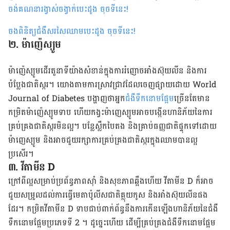
ចង់គណនារង្វាស់ចង្វាក់បេះដូង ចុចទីនេះ
!
ចងពិនិត្យជំងឺសរសៃឈាមបេះដូង ចុចទីនេះ
!
​២. ម៉ាញ៉េស្យូម
ម៉ាញ៉េស្យូម​ដើរ​តួនាទី​យ៉ាង​សំខាន់​ក្នុង​ការរំញោច​អាំងស៊ុយលីន និង​ការ
បំប្លែង​ជាតិ​ស្ករ។ យោង​តាម​ការ​ស្រាវជ្រាវ​ដែល​ចេញ​ផ្សាយ​ដោយ World
Journal of Diabetes បង្ហាញ​ថា​អ្នក
ជំងឺទឹកនោមផ្អែម
​ច្រើន​តែ​មាន​
កម្រិត​ម៉ាញ៉េស្យូម​ទាប ហើយ​កង្វះ​ម៉ាញេស្យូម​អាច​បង្កើន​ហានិភ័យ​នៃ​ការ
គ្រប់គ្រង​ជាតិ​ស្ករ​មិនល្អ។ បន្លែ​ស្លឹក​បៃតង និង​គ្រាប់ធញ្ញជាតិ​ផ្ទុក​ទៅ​ដោយ​
ម៉ាញេស្យូម និង​អាច​ជួយ​រក្សា​ការគ្រប់គ្រង​ជាតិ​ស្ករ​ក្នុង​ឈាម​បាន​ល្អ​
ប្រសើរ។
៣. វីតាមីន D
ក្រៅ​ពី​ល្អ​សម្រាប់​ប្រព័ន្ធ​ភាព​ស៊ាំ និង​សុខភាព​ឆ្អឹង​ហើយ​ វីតាមីន D ក៏​អាច​
ជួយ​សម្រួល​ដល់​ការ​​ធ្វើ​មេតាប៉ូលីស​ជាតិ​គ្លុយកូស និង​អាំងស៊ុយលីន​ផង​
ដែរ។ កម្រិត​វីតាមីន D ទាប​ជាប់​ពាក់ព័ន្ធ​នឹងការកើនឡើងហានិភ័យនៃជំងឺ
ទឹកនោមផ្អែមប្រភេទទី 2 ។ ដូច្នេះ​ហើយ​ ដើម្បី​គ្រប់គ្រង​ជំងឺ​ទឹកនោមផ្អែម