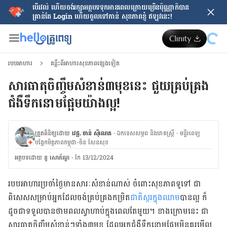
បើរវល់ ហើយចង់​រក្សាអត្ថបទទុកអានពេលក្រោយ​ច្រើនប៉ុណ្ណាក៏បាន
គ្រាន់តែ​ Login ហើយចូលទៅកាន់ សុខភាពខ្ញុំ ឥឡូវនេះ!
របបអាហារ
គន្លឹះពីអាហារសុខភាពផ្សេងទៀត
សារធាតុចិញ្ចឹមសំខាន់៣មុខនេះ ជួយគ្រប់គ្រង
ជំងឺទឹកនោមផ្អែមយ៉ាងល្អ!
ត្រួតពិនិត្យដោយ
វេជ្ជ. ចាន់ ស៊ីណេត
·
ឯកទេសសម្ភព និងរោគស្ត្រី
·
ម​ន្ទីរពេទ្យ
បង្អែកមិត្តភាពកម្ពុជា-ចិន សែនសុខ
អត្ថបទ​ដោយ
នូ សោភ័ណ្ឌ
·
កែ 13/12/2024
របប​អាហារ​ប្រចាំថ្ងៃ​មាន​សារៈសំខាន់​ណាស់​ ចំពោះ​សុខភាព​ទូទៅ ជា​
ពិសេស​សម្រាប់​អ្នក​ដែល​ចង់​គ្រប់គ្រង​កម្រិត
​ជាតិ​ស្ករ​ក្នុង​ឈាម​
បាន​ល្អ ក៏​
ដូចជា​​ទទួល​បាន​​ថាមពល​ស្វាហាប់​ក្នុង​ពេល​តែ​មួយ។ ខាង​ក្រោម​នេះ ជា​
សារធាតុ​ចិញ្ចឹម​សំខាន់​ៗ​ទាំង៣​មុខ ដែល​អ្នក​ជំងឺ​ទឹក​នោម​ផ្អែម​មិន​គួរ​មើល