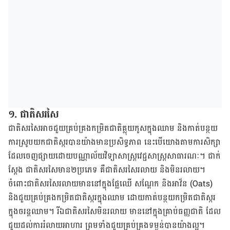
១. ជាតិ​សរសៃ
ជាតិ​សរសៃ​អាច​ជួយ​គ្រប់គ្រង​កម្រិត​ជាតិ​គ្លុយកូស​ក្នុង​ឈាម​ និង​កាត់បន្ថយ​
ការ​ស្រូប​យក​ជាតិ​ស្ករ​បាន​យ៉ាង​មាន​ប្រសិទ្ធភាព នេះ​បើ​យោង​តាម​ការ​សិក្សា​
ដែល​ចេញ​ផ្សាយ​ដោយ​បណ្ណាល័យ​វិទ្យាសាស្ត្រ​វេជ្ជសាស្ត្រ​សាធារណៈ។ ជាក់
ស្តែង ជាតិ​សរសៃ​មាន​២​ប្រភេទ គឺ​ជាតិ​សរសៃ​រលាយ​ និង​មិន​រលាយ។
ចំពោះ​ជាតិ​សរសៃ​រលាយ​មាន​នៅ​ក្នុង​ផ្លែឈើ សណ្តែក និង​អាវ័ន (Oats)
និង​ជួយ​គ្រប់គ្រង​កម្រិត​ជាតិ​ស្ករ​ក្នុង​ឈាម​ ដោយ​កាត់បន្ថយ​កម្រិត​​ជាតិ​ស្ករ​
ក្នុង​ចរន្ត​ឈាម។ រី​ឯ​ជាតិ​សរសៃ​មិន​រលាយ​ មាន​នៅ​ក្នុង​គ្រាប់​ធញ្ញជាតិ​ ដែល​
ជួយ​ដល់​ការ​រំលាយ​អាហារ ព្រម​ទាំង​ជួយ​គ្រប់គ្រង​ទម្ងន់​បាន​យ៉ាង​ល្អ។