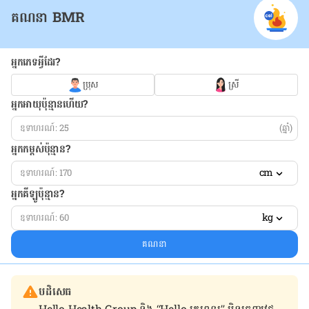
គណនា BMR
អ្នកភេទអ្វីដែរ?
ប្រុស
ស្រី
អ្នកអាយុប៉ុន្មានហើយ?
(ឆ្នាំ)
អ្នកកម្ពស់ប៉ុន្មាន?
cm
អ្នកគីឡូប៉ុន្មាន?
kg
គណនា
បដិសេធ