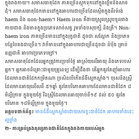
ក្នុង​រាងកាយ។ សមាស​ធាតុ​ដែក ភាគ​ច្រើន​ស្តុក​ទុក​នៅ​ក្នុង​ថ្លើម​និង​សាច់​
ដុំ។ សមាស​ធាតុ​ដែក​មាន​នៅ​ក្នុង​អាហារ​ជា​ច្រើន​ដែល​ស្ថិត​ក្នុង​ពីរ​ទំរង់
haem និង non-haem។ Haem iron គឺ​ងាយ​ស្រួល​ស្រូប​ចូល​រាង​
កាយ​ជាង និង​មាន​ក្នុង​ប្រភេទ​សាច់​សត្វ រួម​ទាំង​បសុបក្សី និង​ត្រី។ Non-
haem iron ភាគ​ច្រើន​មាន​នៅ​ក្នុង​រុក្ខជាតិ​ ដូច​ជា សណ្តែក និង​ប្រភេទ​
បន្លែ​បៃតង​ជា​ច្រើន។ វា​ក៏​មាន​នៅ​ក្នុង​អាហារ​ជា​ច្រើន​ដូច​ជា នំបុ័ង គ្រាប់​
ធញ្ញជាតិ អាហារ​ប្រភេទ​ម្សៅ។
សមាស​ធាតុ​ដែក​ដែល​អ្នក​ត្រូវ​ការ​ប្រចាំ​ថ្ងៃ អាស្រ័យ​លើ​អាយុ ​និង​ភេទ​របស់​
អ្នក។ អ្នក​អាច​ពិគ្រោះ​ជាមួយ​គ្រូពេទ្យ ដើម្បី​ដឹង​ថា តើ​អ្នក​គួរ​តែ​ញ៉ាំ​អាហារ​
ដែល​មាន​ជាតិ​ដែក​កម្រិត​ណា ប្រសិន​បើ​កើត​ជំងឺ​ស្លេកស្លាំង។ បុរស​និង​ស្ត្រី​
ដែល​មាន​អាយុ​លើស​ពី ៥១ឆ្នាំ គួរ​តែ​បរិភោគ​អាហារ​ដែល​មាន​ជាតិ​ដែក ៨​
មិល្លីក្រាម ក្នុង​មួយ​ថ្ងៃ រី​ឯស្ត្រី​ដែល​មាន​អាយុ​ចាប់​ពី​១៩ ដល់ ៥០ គួរ​តែ​
បរិភោគ ១៨មិល្លីក្រាម ក្នុង​មួយ​ថ្ងៃ។
អត្ថបទពាក់ព័ន្ធ៖
មានជំងឺស្លេកស្លាំងដោយសារខ្វះជាតិដែក អាហារទាំងនេះ
ល្អខ្លាំង
២- ការ​គ្រប់គ្រង​តុល្យភាព​ជាតិ​ដែក​ក្នុង​រាងកាយ​របស់​អ្នក