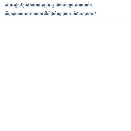
អាហារជួយឱ្យយើងមានអារម្មណ៍ល្អ​ និងកាត់បន្ថយភាពតានតឹង
តើអ្នកគួរតមអាហារបែបណាដើម្បីផ្តល់អត្ថប្រយោជន៍ដល់សុខភាព?
កំពុងដំណើរការ...