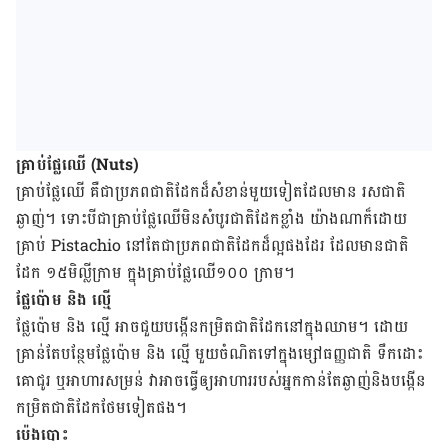
គ្រាប់​ផ្លែឈើ (Nuts)
គ្រាប់​ផ្លែ​ឈើ គឺ​ជា​ប្រភព​ជាតិ​ដែក​ដ៏​សំខាន់​មួយ​ទៀត​ដែល​មាន រស​ជាតិ​
ឆ្ងាញ់។ ទោះ​បី​ជា​គ្រាប់​ផ្លែ​ឈើ​មិន​សំបូរ​ជាតិ​ដែក​ខ្លាំង​ យ៉ាងណា​ក៏​ដោយ​
គ្រាប់ Pistachio នៅ​តែ​ជា​ប្រភព​ជាតិ​ដែក​ដ៏​ល្អ​ផង​ដែរ ដែល​មាន​ជាតិ​
ដែក​ ១៥មិល្លីក្រាម ក្នុង​គ្រាប់​ផ្លែ​ឈើ​១០០ ក្រាម។
ផ្លែ​ប៉ោម និង ល្មើ
ផ្លែ​ប៉ោម និង ល្មើ អាច​ជួយ​បង្កើន​កម្រិត​ជាតិ​ដែក​នៅ​ក្នុង​ឈាម។ ដោយ​
គ្រាន់​តែ​បន្ថែម​ផ្លែ​ប៉ោម និង​ ល្មើ មួយ​ចំណិត​ទៅ​ក្នុង​​ម្សៅ​ធញ្ញជាតិ ទឹក​ដោះ​
គោ​ជូរ ឬ​អាហារ​សម្រន់ វា​អាច​ធ្វើ​ឲ្យ​អាហារ​របស់​អ្នក​កាន់​តែ​ឆ្ងាញ់​និង​បង្កើន​
កម្រិត​ជាតិ​ដែក​ថែម​ទៀត​ផង។
ប៉េង​បោះ