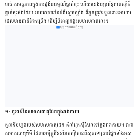
ហត់ សមត្ថភាព​ក្នុង​ការ​ផ្ចង់​អារម្មណ៍​ធ្លាក់​ចុះ ហើយ​មុខងារ​ប្រព័ន្ធ​ភាព​ស៊ាំ​ក៏​
ធ្លាក់​ចុះ​ផង​ដែរ។ របប​អាហារ​នៃ​ជំងឺ​ស្លេកស្លាំង គឺ​អ្នក​ត្រូវ​ទទួល​ទាន​អាហារ​
ដែល​មាន​ជាតិ​ដែក​ច្រើន ដើម្បី​បំពេញ​កង្វះ​សមាស​ធាតុ​នេះ។
ផ្សព្វផ្សាយពាណិជ្ជកម្ម
១- តួ​នាទី​នៃ​សមាសធាតុ​ដែក​ក្នុង​រាងកាយ
តួ​នាទី​ចម្បង​របស់​សមាស​ធាតុ​ដែក គឺ​នាំ​អុកស៊ីសែន​ទៅ​ក្នុង​រាង​កាយ។ វា​ជា​
សមាសធាតុ​គីមី ដែល​អេម៉ូក្លូប៊ីន​នាំ​អុកស៊ីសែន​ពី​សួត​ទៅ​គ្រប់​ផ្នែក​ទាំង​អស់​