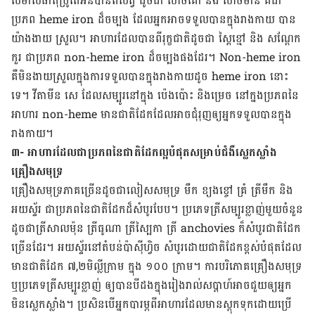
សមាសធាតុ​ប្រូតេអ៊ីន​បាន​ពី​សត្វ ដូច​ជា សាច់គោ និង សាច់​មាន់ គឺ​ជា​
ប្រភព heme iron ដ៏​ចម្បង ដែល​អ្នក​អាច​ទទួល​បាន​ក្នុង​រាង​កាយ បាន​
យ៉ាង​ងាយ ស្រួល។ អាហារ​ដែល​បាន​ពី​រុក្ខជាតិ​ដូច​ជា ស្ពៃ​ខ្មៅ និង សណ្ដែក​
កួរ ជា​ប្រភព non-heme iron ដ៏​ចម្បង​ផង​ដែរ។ Non-heme iron
គឺ​មិន​ងាយ​ស្រួល​ក្នុង​ការ​ទទួល​បាន​ក្នុង​រាងកាយ​ដូច heme iron នោះ​
ទេ។ វីតាមីន សេ ដែល​សម្បូរ​នៅ​ក្នុង ប៉េងប៉ោះ និង​ម្រេច នៅ​ក្នង​ប្រភព​នៃ​
អាហារ non-heme មាន​ជាតិ​ដែក​ដែល​អាច​ជុំរុញ​ឲ្យ​អ្នក​ទទួល​បាន​ក្នុង​
រាងកាយ។
៣- អាហារ​ដែល​ជា​ប្រភព​នៃ​ជាតិ​ដែក​ល្អ​បំផុត​សម្រាប់​ជំងឺ​ស្លេក​ស្លាំង
គ្រឿង​សមុទ្រ
គ្រឿង​សមុទ្រ​ភាគ​ច្រើន​ដូច​ជា​លៀស​សមុទ្រ មឹក ខ្យង​ខ្ចៅ គ្រំ ត្រីមឹក និង​
អយ​ស្ទ័រ ជា​ប្រភព​នៃ​ជាតិ​ដែក​ដ៏​សំបូរ​បែប។ ប្រភេទ​ត្រី​សម្បូរ​ខ្លាញ់​មួយ​ចំនួន
ដូច​ជា​ត្រី​សាលម៉ុន ត្រី​ធូណា ត្រី​ស្បៃ​កា ត្រី anchovies ក៏​សំបូរ​ជាតិ​ដែក​
ច្រើន​ដែរ។ អយស្ទ័រ​នៅ​តំបន់​ប៉ាស៊ីហ្វិច សំបូរ​ដោយ​ជាតិ​ដែក​ខ្ពស់​បំផុត​ដែល​
មាន​ជាតិ​ដែក ៧,២មិល្លីក្រាម ក្នុង ១០០ ក្រាម។​ ការ​បរិភោគ​គ្រឿង​សមុទ្រ
ឬប្រភេទ​ត្រី​សម្បូរ​ខ្លាញ់ ឲ្យ​បាន​បី​ដង​ក្នុង​រៀងរាល់​សប្តាហ៍​អាច​ជួយ​ឲ្យ​អ្នក​
មិន​ស្លេកស្លាំង។ ប្រសិន​បើ​អ្នក​បារម្ភ​ពី​អាហារ​ដែល​មាន​ស្តុក​ទុក​ដោយ​ប្រើ​