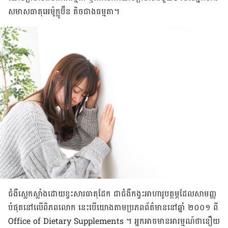
សមាស​ធាតុ​អេម៉ូក្លូប៊ីន តិច​ជាង​ធម្មតា។
ជំងឺ​ស្លេក​ស្លាំង​ដោយ​ខ្វះ​សារធាតុ​ដែក ជា​ជំងឺ​កង្វះ​អាហារូបត្ថម្ភ​ដែល​សាមញ្ញ​
បំផុត​នៅ​លើ​ពិភពលោក នេះ​បើ​យោង​តាម​ប្រភព​ព័ត៌មាន​នៅ​ឆ្នាំ ២០០១ ពី
Office of Dietary Supplements ។ អ្នក​អាច​មាន​អារម្មណ៍​ថា​នឿយ​