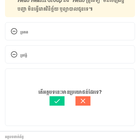
Hello Health Group និង “Hello គ្រូពេទ្យ” មិន​ចេញ​វេជ្ជ
បញ្ជា មិន​ធ្វើ​រោគវិនិច្ឆ័យ ឬ​ព្យាបាល​ជូន​ទេ៕
ប្រភព
Top 15 Foods to Fight Anemia (You Will Love 
#10). http://naturalon.com/top-15-foods-to-fight-
ប្រវត្តិ
anemia-you-will-love-10/view-all/. Accessed 
February 5, 2017.
កំណែ​ប្រែបច្ចុប្បន្ន
Diets Suitable for People with Anaemia. 
31/12/2019
http://patient.info/health/diets-suitable-for-
អត្ថបទ​ដោយ 
TAING Bunchhorng
តើអត្ថបទនេះមានប្រយោជន៍ដែរទេ?
people-with-anaemia. Accessed February 5, 2017.
ត្រួតពិនិត្យដោយ
គឹម កាណែល
បច្ចុប្បន្នភាពដោយ៖ 
Solika
Daily Meal Plan for People With Anemia. 
http://www.livestrong.com/article/364683-daily-
meal-plan-for-people-with-anemia/. Accessed 
February 5, 2017.
អត្ថបទពាក់ព័ន្ធ