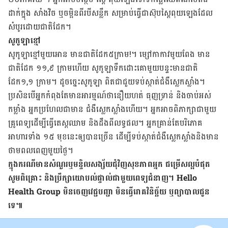
ដាក់​ក្នុង សាំងវិច ឬ​ចម្អិន​ពីរ​បី​សន្លឹក សម្រាប់​ធ្វើ​ជា​ស៊ុប​ស្ពៃ​ពុយ​ឡេង​ដែល​
សំបូរ​ដោយ​ជាតិ​ដែក។
សូកូឡា​ខ្មៅ
សូកូឡាខ្មៅ​មួយ​អោន មាន​ជាតិ​ដែក​៥ក្រាម!។ ម្សៅ​កាកាវ​មូយ​ពែង មាន​
ជាតិ​ដែក ១១,៩ ក្រាម​ហើយ សូកូឡា​ទឹក​ដោះ​គោ​មួយ​បន្ទះ​មាន​ជាតិ​
ដែក១,១ ក្រាម។​ ដូច​ច្នេះ​សូកូឡា ពិត​ជា​ជួយ​ទប់​ស្កាត់​ជំងឺ​ស្លេកស្លាំង។
ប្រសិន​បើ​អ្នក​កំពុង​តែ​មាន​អារម្មណ៍​ថា​នឿយ​ហត់ ធុញ​ទ្រាន់ និង​ចាប់​អស់​
កម្លាំង​​ អ្នក​ប្រហែល​ជា​មាន ជំងឺ​ស្លេកស្លាំង​ហើយ។ អ្នក​អាច​ពិភាក្សា​ជាមួយ​
គ្រូពេទ្យ​ដើម្បី​ធ្វើ​តេស្ត​ឈាម និង​ដឹង​ពី​លទ្ធ​ផល។ អ្នក​គ្រាន់​តែ​បរិភោគ​
អាហារ​ទាំង​ ១៥ មុខ​នេះ​ឲ្យ​បាន​ច្រើន ដើម្បី​ទប់​ស្កាត់​ជំងឺ​ស្លេកស្លាំង​និង​មាន​
ថាមពល​ពេញ​មួយ​ថ្ងៃ។
ក្នុង​ករណី​មាន​សំណួរ​ឬ​មន្ទិល​សង្ស័យ​ជុំវិញ​សុខភាព​អ្នក​ ជម្រើស​ល្អ​បំផុត​
សូម​ពិគ្រោះ​ និង​ប្រឹក្សា​យោបល់​ផ្ទាល់​ជាមួយ​ពេទ្យ​ជំនាញ។ Hello
Health Group មិន​ចេញ​វេជ្ជបញ្ជា​ មិន​ធ្វើ​រោគវិនិច្ឆ័យ ​ឬ​​ព្យាបាល​ជូន​
ទេ៕