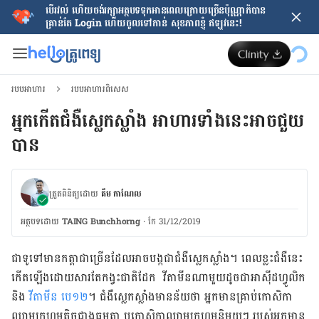
បើរវល់ ហើយចង់​រក្សាអត្ថបទទុកអានពេលក្រោយ​ច្រើនប៉ុណ្ណាក៏បាន
គ្រាន់តែ​ Login ហើយចូលទៅកាន់ សុខភាពខ្ញុំ ឥឡូវនេះ!
របបអាហារ
របបអាហារពិសេស
អ្នកកើតជំងឺស្លេកស្លាំង អាហារទាំងនេះអាចជួយ​
បាន​
ត្រួតពិនិត្យដោយ
គឹម កាណែល
អត្ថបទ​ដោយ
TAING Bunchhorng
·
កែ 31/12/2019
ជាទូទៅ​មាន​កត្តា​ជា​ច្រើន​ដែល​អាច​បង្ក​ជា​ជំងឺ​ស្លេកស្លាំង។ ពេល​ខ្លះ​ជំងឺ​នេះ
កើត​ឡើង​ដោយសារ​តែ​កង្វះ​ជាតិ​ដែក វីតាមីន​ណាមួយ​ដូចជា​អាស៊ីដ​ហ្វូលិក
និង
វីតាមីន បេ១២
។ ជំងឺ​ស្លេកស្លាំង​មាន​ន័យ​ថា អ្នក​មាន​គ្រាប់​កោសិកា​
ឈាម​ក្រហម​តិច​ជាង​ធម្មតា ​ឬកោសិកា​ឈាម​ក្រហម​និមួយៗ របស់​អ្នក​មាន​