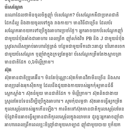
ប័រ​សណ្តែក
នរណា​ដែល​ថា​មិន​ចូល​ចិត្ត​ញ៉ាំ ប័រ​សណ្តែក? ប័រ​សណ្តែក​គឺ​ជា​ប្រភព​ជាតិ​
ដែក​ដ៏​ល្អ និង​ងាយ​ចូល​ទៅ​ក្នុង រាង​កាយ។ មាន​វិធី​ជា​ច្រើន ដែល​ប័រ​
សណ្តែក​អាច​យក​ទៅ​ប្រើ​ក្នុង​អាហារ​ប្រចាំ​ថ្ងៃ។ អ្នក​អាច​យក​ប័រ​សណ្តែក​ញ៉ាំ​
ជាមួយ​នំបុ័ង​អាំង​ជា​អាហារ ពេល​ព្រឹក ​ញ៉ាំ​សាំងវិច PB និង J ជាមួយ​នំបុ័ង​
ស្រូវ​សាលី​សម្រាប់​អាហារ​ថ្ងៃ​ត្រង់​ បន្ថែម​ជាមួយ​ទឹក​ដោះ​គោ​ជូរ បរិភោគ​ចេក​
ជាមួយ​ប័រ​សណ្តែក ឬ​ញ៉ាំ​វា​ក្នុង​ក្រឡ​តែ​ម្តង! ប័រ​សណ្តែក​ត្រឹម​តែ​២​ស្លាប​ព្រា
មាន​ជាតិ​ដែក ០,៦មិល្លីក្រាម។
ស៊ុត
ស៊ុត​មាន​ជាតិ​ប្រូតេអ៊ីន។ មិន​តែ​ប៉ុណ្ណោះ​ស៊ុត​ក៏​មាន​វីតាមីន​ច្រើន និង​សារ
ធាតុ​ប្រឆាំង​អុកស៊ីតកម្ម ដែល​នឹង​ជួយ​រាងកាយ​របស់​អ្នក​កុំ​ឲ្យ​មាន​ជំងឺ​
ស្លេកស្លាំង។ ស៊ុត​ធំ​មួយ មាន​ជាតិ​ដែក ១ មិល្លីក្រាម។ ស៊ុត​ពិត​ជា​ងាយ​
ស្រួល​មែន​ទែន​ដើម្បី​ប្រើ​ក្នុង​អាហារ។ សូម​កុំ​បារម្ភ​ថា​ ស៊ុត​អាច​ធ្វើ​ឲ្យ​កម្រិត​
កូលេស្តេរ៉ុល​របស់​អ្នក​កើន​ឡើង។​ ការ​ពិត​ទៅ​ស៊ុត​មាន​ជាតិ​កូលេស្តេរ៉ុល​មែន
ប៉ុន្តែ​វា​មិន​អាច​ធ្វើ​ឲ្យ​មាន​ជាតិ​កូលេស្តេរ៉ុល​ក្នុង​ឈាម​ទេ​ ដូច្នេះ​អ្នក​អាច​ញ៉ាំ​ជា​
អាហារ​ពេល​ព្រឹក​ពេល​ខ្លះ​ចិញ្ច្រាំ​ជាមួយសាឡាដ ញ៉ាំ​ជា​មួយ​បាយ ឬ​ក៏​យក​