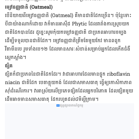
ម្សៅ​ធញ្ញជាតិ (Oatmeal)
បើ​និយាយ​ពី​ម្សៅ​ធញ្ញជាតិ (Oatmeal) គឺ​មាន​ជាតិ​ដែក​ច្រើន។ ប៉ុន្តែ​ទោះ​
បី​ជា​យ៉ាង​ណា​ក៏​ដោយ វា​ក៏​មាន​អាស៊ីដ Phytic ដែល​រារាំង​ការ​ស្រូប​យក​
ជាតិ​ដែក​បាន​ដែរ ដូច្នេះ​សូម​កុំ​យក​ម្សៅ​ធញ្ញជាតិ ជា​ប្រភព​អាហារ​ចម្បង​
ដើម្បី​ទទួល​បាន​ជាតិ​ដែក។ ម្សៅ​ធញ្ញជាតិ​ត្រឹម​តែ​មួយ​កែវ មាន​ពពួក​
វីតាមីនបេ រួម​ទាំង​បេ១២ ដែល​មាន​សារៈសំខាន់​សម្រាប់​អ្នក​ដែល​កើត​ជំងឺ​
ស្លេកស្លាំង។
ផ្សិត
ផ្សិត​ក៏​ជា​ប្រភព​នៃ​ជាតិ​ដែក​ដែរ។ វា​ជា​អាហារ​ដែល​មាន​ផ្ទុក​ riboflavin
niacin​ ជាតិ​ដែក បេតា​គ្លុយ​កង់ ដែល​ជា​សមាស​ធាតុ ធ្វើ​ឲ្យ​កោសិកា​ភាព​
ស៊ាំ​ដំណើរ​ការ។ វា​អាស្រ័យ​លើ​ប្រភេទ​ផ្សិត​ដែល​អ្នក​បរិភោគ ដែល​ផ្សិត​មួយ​
ដើម​អាច​មាន​សមាសធាតុ ដែក​រហូត​ដល់​៨មិល្លីក្រាម។
ផ្សព្វផ្សាយពាណិជ្ជកម្ម