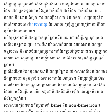
ដើម្បី​រក្សា​តុល្យភាព​ជាតិ​ដែក​ក្នុង​រាង​កាយ អ្នក​គួរ​តែ​ពិចារណា​ពី​កម្រិត​ជាតិ​
ដែក ដែល​អ្នក​ទទួល​បាន​និង​អ្នក​បាត់បង់។ ជាតិ​ដែក បាត់បង់​តាម​រយៈ​
លាមក ទឹក​នោម ស្បែក ការ​បែក​ញើស សក់ និង​ក្រចក។ សម្រាប់​ស្ត្រី វា​
តែង​តែ​បាត់​បង់​នៅ​
ពេល​មក​រដូវ
ដែល​ជា​ហេតុ​ធ្វើ​ឲ្យ​ពួក​គេ​ត្រូវ​ការ​ជាតិ​ដែក​
ច្រើន​ក្នុង​របប​អាហារ។
យើង​ត្រូវ​ការ​ជាតិ​ដែក​ឲ្យ​បាន​គ្រប់​គ្រាន់​ពី​របប​អាហារ​ដើម្បី​រក្សា​តុល្យភាព​
ជាតិ​ដែក​ឲ្យ​បាន​យូរ។ ទោះ​បី​ជា​យ៉ាង​ណា​ក៏​ដោយ សមាសធាតុ​ដែល​អ្នក​
ទទួល​បាន មិន​អាច​បំពេញ​តម្រូវ​ការ​ជាតិ​ដែក​ប្រចាំ​ថ្ងៃ​បាន​នោះ​ទេ ដូច្នេះ​រាង​
កាយ​របស់​អ្នកត្រូវ​រក្សា និង​បង្កើត​សមាស​ធាតុ​ដែក​ឡើង​វិញ​ដើម្បី​ឲ្យ​វា​គ្រប់​
គ្រាន់។
ប្រសិន​បើ​អ្នក​មិន​ទទួល​បាន​ជាតិ​ដែក​គ្រប់គ្រាន់ បរិមាណ​ជាតិ​ដែក​ដែល​មាន
នឹង​ធ្លាក់​ចុះ​ជា​បន្តបន្ទាប់។ សមាស​ធាតុ​ដែល​រក្សា​ទុក និង​ត្រូវ​ប្រើប្រាស់​នៅ​
ពេល​ដែល​រាងកាយ​ត្រូវ​ការ ប្រសិន​បើ​រាងកាយ​នៅ​តែ​បន្ត​ត្រូវ​ការ ជាតិ​ដែក​
ដែល​មាន​នឹង​ប្រើ​អស់​ហើយ​កង្វះ​ជាតិ​ដែក​នឹង​កើត​ឡើង នោះ​អ្នក​នឹង​មាន​
ជំងឺ​ស្លេកស្លាំង។
សមាសធាតុ​ដែក​មាន​ពីរ​ប្រភេទគឺ heme និង non-heme iron។