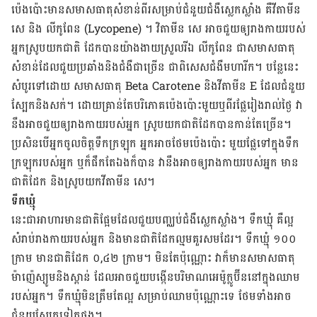
ប៉េងប៉ោះ​មាន​សមាសធាតុ​សំខាន់​ពីរ​សម្រាប់​ជំនួយ​ជំងឺ​ស្លេកស្លាំង គឺ​វីតាមីន
សេ និង លីកូពែន (Lycopene) ។ វិតាមីន សេ អាច​ជួយ​ឲ្យ​រាង​កាយ​របស់​
អ្នក​ស្រូប​យក​ជាតិ ដែក​បាន​យ៉ាង​ងាយ​ស្រួល​រី​ឯ លីកូពែន ជា​សមាសធាតុ​
សំខាន់​ដែល​ជួយ​ប្រឆាំង​និង​ជំងឺ​ជា​ច្រើន​ ជា​ពិសេស​ជំងឺ​មហារីក។ បន្លែ​នេះ​
សំបូរ​ទៅ​ដោយ សមាស​ធាតុ Beta Carotene និង​វីតាមីន E ដែល​ជំនួយ​
ស្បែក​និង​សក់។ ដោយ​គ្រាន់​តែ​បរិភោគ​ប៉េងប៉ោះ​មួយ​ឬ​ពីរ​ផ្លែ​រៀងរាល់​ថ្ងៃ វា​
នឹង​អាច​ជួយ​ឲ្យ​រាងកាយ​របស់​អ្នក ស្រូប​យក​ជាតិ​ដែក​បាន​កាន់​តែ​ច្រើន។
ប្រសិន​បើ​អ្នក​ចូលចិត្ត​ទឹក​ក្រឡុក អ្នក​អាច​ថែម​ប៉េងប៉ោះ មួយ​ផ្លែ​ទៅ​ក្នុង​ទឹក​
ក្រឡុក​របស់​អ្នក ឬ​ក៏​ផឹក​តែ​ឯង​ក៏​បាន វា​នឹង​អាច​ឲ្យ​រាងកាយ​របស់​អ្នក មាន​
ជាតិ​ដែក​ និង​ស្រូប​យក​វីតាមីន សេ។
ទឹកឃ្មុំ
នេះ​ជា​អាហារ​មាន​ជាតិ​ផ្អែម​ដែល​ជួយ​បញ្ឈប់​ជំងឺ​ស្លេកស្លាំង។ ទឹក​ឃ្មុំ គឺ​ល្អ​
សំរាប់រាងកាយ​របស់​អ្នក និង​មាន​ជាតិ​ដែក​ល្មម​គួរ​សម​ដែរ។ ទឹក​ឃ្មុំ​ ១០០​
ក្រាម​​ មាន​ជាតិ​ដែក ០,៤២ ក្រាម។ មិន​តែ​ប៉ុណ្ណោះ វា​ក៏​មាន​សមាសធាតុ​
ម៉ាញ៉េស្យូម​និង​ស្ពាន់ ដែល​អាច​ជួយ​បង្កើន​បរិមាណ​អេម៉ូក្លូប៊ីន​នៅ​ក្នុង​ឈាម​
របស់​អ្នក។ ទឹក​ឃ្មុំ​មិន​ត្រឹម​តែ​ល្អ សម្រាប់​ឈាម​ប៉ុណ្ណោះ​ទេ ថែម​ទាំង​អាច​
ជំនួយ​ស្បែកទៀត​ផង។