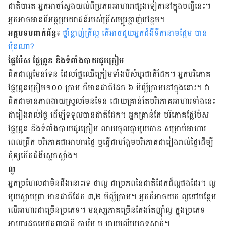
ជាតិ​បារត អ្នក​អាច​ស្វែង​យល់​ពី​ប្រភព​​អាហារ​​ផ្សេង​ទៀត​នៅ​ក្នុង​បញ្ជី​នេះ។
អ្នក​អាច​អាន​ពី​អត្ថប្រយោជន៍​របស់​ត្រី​សម្បូរ​ខ្លាញ់​បន្ថែម។
អត្ថបទបពាក់ព័ន្ធ៖
ថ្នាំខ្លាញ់ត្រីល្អ តើ​អាច​ជួយអ្នកជំងឺទឹកនោមផ្អែម បាន
ប៉ុនណា?
ផ្លែ​ប៉ែស ផ្លែ​ព្រូន និង​ទំពាំង​បាយ​ជូរ​ក្រៀម
ពិត​ជា​ល្អ​មែន​ទែន ដែល​ផ្លែ​ឈើ​ក្រៀម​ទាំង​បី​សំបូរ​ជាតិ​ដែក។ អ្នក​បរិភោគ​
ផ្លែ​ព្រូន​ក្រៀម១០០ ក្រាម កឺមាន​ជាតិ​ដែក ៦ មិល្លីក្រាមនៅក្នុងនោះ។ វា​
ពិត​ជា​មាន​ភាព​ងាយ​ស្រួល​មែន​ទែន ដោយ​គ្រាន់​តែ​បរិភោគ​អាហារ​ទាំង​នេះ​
ជា​រៀងរាល់​ថ្ងៃ ដើម្បី​ទទួល​បាន​ជាតិ​ដែក។ អ្នក​គ្រាន់តែ បរិភោគ​ផ្លែ​ប៉ែស
ផ្លែ​ព្រូន និង​ទំពាំង​បាយ​ជូរ​ក្រៀម លាយ​ចូល​គ្នា​មួយ​ចាន សម្រាប់​អាហារ​
ពេល​ព្រឹក បរិភោគ​ជា​អាហារ​ថ្ងៃ ឬ​ធ្វើ​ជា​បង្អែម​បរិភោគ​ជា​រៀងរាល់​ថ្ងៃ​ដើម្បី​
កុំ​ឲ្យ​កើត​ជំងឺ​ស្លេកស្លាំង។
ល្ង
អ្នក​ប្រហែល​ជា​មិន​ដឹង​នោះ​ទេ ថា​ល្ង ជា​ប្រភព​នៃ​ជាតិ​ដែក​ដ៏​ល្អ​ផង​ដែរ។ ល្ង​
មួយ​ស្លាបព្រា មាន​ជាតិ​ដែក ៣,២ មិល្លីក្រាម។ អ្នក​ក៏​អាច​យក ល្ង​ទៅ​បន្ថែម​
លើ​អាហារ​ជា​ច្រើន​ប្រភេទ។ មនុស្ស​ភាគ​ច្រើន​តែង​តែ​ញ៉ាំ​ល្ង ក្នុង​ប្រភេទ​
អាហារ​ដុត​ម្សៅ​ធញ្ញជាតិ ការ៉េម ឬ រោយ​លើ​ប្រភេទ​សាច់។