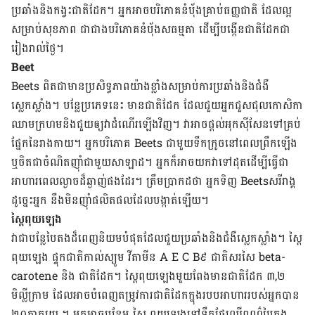
ប្រឆាំង​និង​កង្វះ​ជាតិ​ដែក។​ អ្នក​អាច​បរិភោគ​នំបុ័ង​គ្រាប់​ធញ្ញជាតិ ដែល​ល្អ​
សម្រាប់​សុខភាព ជា​ជាង​បរិភោគ​នំបុ័ង​ស​ធម្មតា ដើម្បី​បង្កើន​ជាតិ​ដែក​ជា​
រៀងរាល់​ថ្ងៃ។
Beet
Beets ពិត​ជា​មាន​ប្រសិទ្ធភាព​យ៉ាង​ខ្លាំង​សម្រាប់​ការ​ប្រឆាំង​និង​ជំងឺ​
ស្លេកស្លាំង។ បន្លែ​ប្រភេទ​នេះ មាន​ជាតិ​ដែក ដែល​ជួយ​អ្នក​ជួស​ជុល​កោសិកា​
ឈាម​ក្រហម​និង​ជួយ​ឲ្យ​វា​ដំណើរ​ឡើង​វិញ។ វា​អាច​ផ្តល់​អុកស៊ីសែន​ទៅ​គ្រប់​
ផ្នែក​នៃ​រាងកាយ។ អ្នក​បរិភោគ Beets ជាមួយ​ទឹក​ក្រូច​នៅ​ពេល​ព្រឹក​ឡើង
ឬ​ចិត​ជា​ចំណិត​ញ៉ាំ​ជាមួយ​សាឡាដ។ អ្នក​ក៏​អាច​យក​វា​ទៅ​ដុត​ដើម្បី​ធ្វើ​ជា​
អាហារ​ពេល​ល្ងាច​ដ៏​ឆ្ងាញ់​ផង​ដែរ។ ត្រឹម​ប្រាកដ​ថា អ្នក​ទិញ Beetsសរីរាង្គ
ដូច្នេះ​អ្នក នឹង​មិន​ញ៉ាំ​ផលិតផល​ដែល​បង្កាត់​ឡើយ។
ស្ពៃ​ពុយ​ឡេង
វា​ជា​បន្លែ​បៃតង​ដ៏​ពេញ​និយម​បំផុត​ដែល​ជួយ​ប្រឆាំង​និង​ជំងឺ​ស្លេកស្លាំង។​ ស្ពៃ​
ពុយ​ឡេង ផ្ទុក​ជាតិ​កាល់ស្យូម វីតាមីន​ A E C B៩ ជាតិសរសៃ beta-
carotene និង ជាតិ​ដែក។ ស្ពៃ​ពុយ​ឡេង​មួយ​ពែង​មាន​ជាតិ​ដែក ៣,២
មិល្លីក្រាម ដែល​អាច​បំពេញ​តម្រូវ​ការ​ជាតិ​ដែក​ក្នុង​របប​អាហារ​របស់​អ្នក​បាន​
២០ភាគរយ ។ អ្នក​អាច​បន្ថែម ស្ពៃ ពុយឡេង​ទៅ​ទឹក​ផ្លែឈើ​ពណ៌​បៃតង