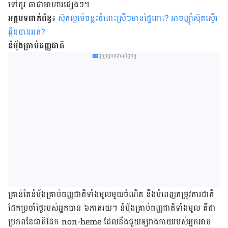
ទៅ​កូរ​ ឆា​ជា​អាហារ​ផ្សេងៗ។
អត្ថបទពាក់ព័ន្ធ៖
ស៊ុតល្អម៉េចខ្លះចំពោះស្រីៗមានផ្ទៃពោះ? អាចញ៉ាំស៊ុតស្ទើរ
ឆ្អិនបានអត់?
នំបុ័ង​គ្រាប់​ធញ្ញជាតិ
ផ្សព្វផ្សាយពាណិជ្ជកម្ម
គ្រាន់​តែ​នំបុ័ង​គ្រាប់​ធញ្ញជាតិ​ទាំង​មូល​មួយ​ចំណិត នឹង​បំពេញ​តម្រូវ​ការ​ជាតិ​
ដែក​ប្រចាំ​ថ្ងៃ​របស់​អ្នក​បាន ៦ភាគរយ។ នំបុ័ង​គ្រាប់​ធញ្ញជាតិ​ទាំងមូល គឺ​ជា​
ប្រភព​នៃ​ជាតិ​ដែក non-heme ដែល​នឹង​ជួយ​ឲ្យ​រាងកាយ​របស់​អ្នក​អាច​