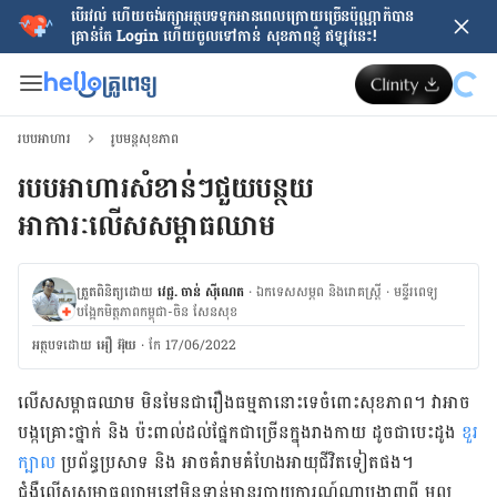
បើរវល់ ហើយចង់​រក្សាអត្ថបទទុកអានពេលក្រោយ​ច្រើនប៉ុណ្ណាក៏បាន
គ្រាន់តែ​ Login ហើយចូលទៅកាន់ សុខភាពខ្ញុំ ឥឡូវនេះ!
របបអាហារ
រូបមន្តសុខភាព
របបអាហារសំខាន់ៗជួយបន្ថយ
អាការៈលើសសម្ពាធឈាម
ត្រួតពិនិត្យដោយ
វេជ្ជ. ចាន់ ស៊ីណេត
·
ឯកទេសសម្ភព និងរោគស្ត្រី
·
ម​ន្ទីរពេទ្យ
បង្អែកមិត្តភាពកម្ពុជា-ចិន សែនសុខ
អត្ថបទ​ដោយ
អឿ អ៊ុយ
·
កែ 17/06/2022
លើសសម្ពាធឈាម មិនមែនជារឿងធម្មតានោះទេចំពោះសុខភាព។ វាអាច
បង្កគ្រោះថ្នាក់ និង ប៉ះពាល់ដល់ផ្នែកជាច្រើនក្នុងរាងកាយ ដូចជាបេះដូង
ខួរ
ក្បាល
ប្រព័ន្ធប្រសាទ និង អាចគំរាមគំហែងអាយុជីវិតទៀតផង។
ជំងឺលើសសម្ពាធឈាមនៅមិនទាន់មានរបាយការណ៍ណាបង្ហាញពី មូល