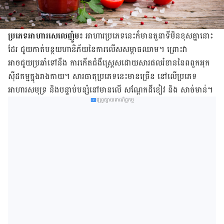
ប្រភេទអាហារសេលេញ៉ូម៖
អាហារប្រភេទនេះក៏មានតួនាទីមិនខុសគ្នានោះ
ដែរ ជួយកាត់បន្ថយហានិភ័យនៃការ​លើសសម្ពាធឈាម។ ព្រោះវា
អាចជួយប្រឆាំទៅនឹង ការកើតជំងឺស្រ្ដេសដោយសារផលរំខាននៃពពួកអុក
ស៊ីដកម្មក្នុងរាងកាយ។ សារធាតុប្រភេទនេះមានច្រើន នៅលើប្រភេទ
អាហារសមុទ្រ និងបន្ទាប់បន្សំនៅមានលើ សណ្តែកដីខៀវ និង សាច់មាន់។
ផ្សព្វផ្សាយពាណិជ្ជកម្ម