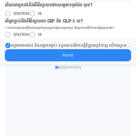
តើលោកអ្នកចង់ដឹង​ពីវិធីព្យាបាលការសម្រកទម្ងន់ដែរ ឬទេ?
បាទ/ចាស
ទេ
តើអ្នកធ្លាប់ដឹងពីវិធីព្យាបាល GIP និង GLP-1 ទេ?
* នេះ​ជា​ការ​ព្យា​បាល​ថ្មីដែល​​មាន​ប្រសិទ្ធ​ភាព​ក្នុង​ការ​ជួយ​សម្រក​ទម្ងន់ និង​ព្យា​បាល​ជំ​ងឺ​ទឹក​នោម​ផ្អែម​ប្រភេទ២។
បាទ/ចាស
ទេ
រក្សា​ការ​តាមដាន និងសម្រក​ទម្ងន់៖ ទទួលបាន​ព័ត៌​មាន​ថ្មី​ពី​គ្រូពេទ្យ​ជំនាញ លើ​ការ​ព្យា​បាល​
ការសម្រក​ទម្ងន់ និងការផ្តល់ជំនួយដោយផ្ទាល់​ក្នុង​ប្រអប់​សារ​របស់​អ្នក។
គណនា
ផ្សព្វផ្សាយពាណិជ្ជកម្ម