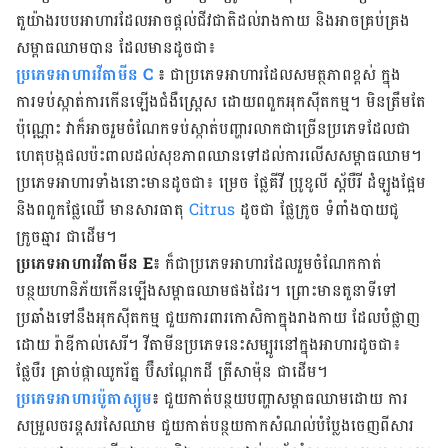
តួយ៉ាងរបបអាហារដែលអាចផ្ដល់ជីវជាតិដល់រាងកាយ និងអាចគ្រប់គ្រង
សម្ពាធឈាមបាន ដែលមានដូចជា៖
ប្រភេទអាហារវីតាមីន C
៖
ជាប្រភេទអាហារដែលសមត្ថភាពខ្ពស់ ក្នុង
ការទប់ស្កាត់ការកើនឡើងជំងឺស្ដ្រេស ដោយ​ពពួកអុកស៊ីតកម្ម។ មិនត្រឹមតែ
ប៉ុណ្ណោះ វាក៏អាចរួមចំណែកទប់ស្កាត់បញ្ហារលាកជាច្រើនប្រភេទដែលជា
ហេតុបង្ក​ផលប៉ះពាលដល់សុខភាពឈានទៅដល់ការលើសសម្ពាធឈាម។
ប្រភេទអាហារទាំងនោះមានដូចជា៖ ម្រេច ផ្លែ​គីវី ប្រូខូលី ស្ដ័បឺរី ដំឡូងផ្អែម
និងពពួកផ្លែឈើ មានសារធាតុ
Citrus
ដូចជា ផ្លែក្រូច ទំពាំងបាយជូ
ក្រូចឆ្មារ ជា​ដើម។
ប្រភេទអាហារវីតាមីន E៖
ក៏ជាប្រភេទអាហារដែលរួមចំណែកកាត់
បន្ថយហានិភ័យកើនឡើងសម្ពាធឈាមផង​ដែរ។ ព្រោះមានតួនាទីទៅ
ប្រឆាំងទៅនឹងអុកស៊ីតកម្ម ជួយការពារកោសិកាក្នុងរាងកាយ ដែលបំផ្លាញ
ដោយ រ៉ាឌីកាល់សេរី។ វីតាមីនប្រភេទនេះសម្បូរនៅក្នុងអាហារដូចជា៖
ផ្លែបឺរ គ្រាប់ផ្កាឈូករ័ត្ន ប៊ឺសណ្តែកដី ត្រីសាម៉ុន ជា​ដើម។
ប្រភេទអាហារប៉ូតាស្យូម
៖
ជួយកាត់បន្ថយបញ្ហាសម្ពាធឈាមដោយ ការ
សម្រួលចរន្ដសរសៃឈាម ជួយកាត់បន្ថយ​កាកសំណល់បំប្លែងចេញពីសារ