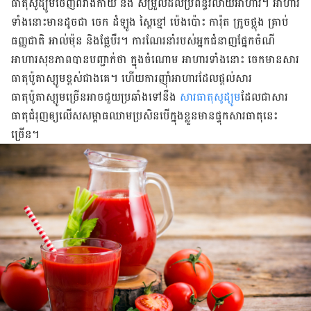
ធាតុសូដ្យូមចេញពីរាងកាយ និង សម្រួលដល់ប្រព័ន្ធរំលាយអាហារ។ អាហារ
ទាំងនោះមានដូចជា ចេក ដំឡូង ស្ពៃខ្មៅ ប៉េងប៉ោះ ការ៉ុត ក្រូចថ្លុង គ្រាប់
ធញ្ញជាតិ អាល់ម៉ុន និងផ្លែបឺរ។ ការណែរនាំរបស់អ្នកជំនាញផ្នែកចំណី
អាហារសុខភាពបានបញ្ជាក់ថា ក្នុងចំណោម អាហារទាំងនោះ ចេកមានសារ
ធាតុប៉ូតាស្យូមខ្ពស់ជាងគេ។ ហើយការញ៉ាំអាហារដែលផ្ដល់សារ
ធាតុប៉ូតាស្យូមច្រើនអាចជួយប្រឆាំងទៅនឹង
សារធាតុសូដ្យូម
ដែលជាសារ
ធាតុជំរុញឲ្យលើសសម្ពាធឈាមប្រសិនបើក្នុងខ្លួនមានផ្ទុកសារធាតុនេះ
ច្រើន។