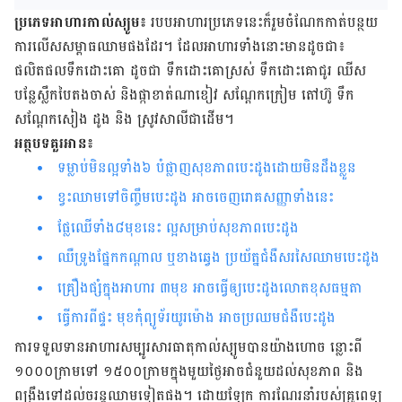
ប្រភេទអាហារកាល់ស្យូម៖
របបអាហារប្រភេទនេះក៏រួមចំណែកកាត់បន្ថយ
ការលើសសម្ពាធឈាមផងដែរ។ ដែល​​អាហារទាំងនោះមានដូចជា៖
ផលិតផលទឹកដោះគោ ដូចជា ទឹកដោះគោស្រស់ ទឹកដោះគោជូរ ឈីស
បន្លែស្លឹកបៃតងចាស់ និងផ្កាខាត់ណាខៀវ សណ្តែកក្រៀម តៅហ៊ូ ទឹក
សណ្តែកសៀង ដូង និង ស្រូវសាលីជាដើម។
អត្ថបទគួរអាន៖
ទម្លាប់​មិន​ល្អ​ទាំង​៦​ បំផ្លាញ​សុខភាព​បេះដូង​​ដោយ​មិន​ដឹង​ខ្លួន​​​​​​​​​​​​​​​​​​​​​​​​​​​​​​​​​​​​​​​​​​​​​​​​​​​​​​​​​​​​
ខ្វះ​​ឈាម​​ទៅ​ចិញ្ចឹម​បេះដូង អាច​ចេញ​រោគសញ្ញា​ទាំង​នេះ​​​​​​​​​​​​​​​​​​​​​​​​​​​​​​​​​​​​​​​​​​​​​​​​​​​​​​​​​​​
ផ្លែ​ឈើ​ទាំង​៨​មុខ​នេះ ល្អ​សម្រាប់​សុខភាពបេះដូង
ឈឺទ្រូងផ្នែកកណ្ដាល ឬខាងឆ្វេង ប្រយ័ត្នជំងឺសរសៃ​ឈាម​បេះដូង
គ្រឿងផ្សំក្នុង​អាហារ ៣មុខ អាចធ្វើឲ្យ​បេះដូងលោតខុសធម្មតា
ធ្វើការ​​​​ពី​ផ្ទះ​​ មុខកុំព្យូទ័រយូរម៉ោង អាច​ប្រឈម​ជំងឺ​បេះដូង​​​​​​​​​​​​​
ការទទួលទានអាហារសម្បូរសារធាតុកាល់ស្យូមបានយ៉ាងហោច ន្លោះពី
១០០០ក្រាមទៅ ១៥០០ក្រាមក្នុងមួយថ្ងៃអាចជំនួយដល់សុខភាព និង
ពង្រឹងទៅដល់ចរន្ដឈាមទៀតផង។ ដោយឡែក ការណែរនាំរបស់គ្រូពេទ្យ