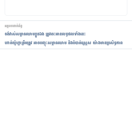
medication https://www.mayoclinic.org/diseases-
conditions/high-blood-pressure/in-depth/high-
blood-pressure/art-20046974
អត្ថបទពាក់ព័ន្ធ
High blood pressure (hypertension) 
ចង់វាស់សម្ពាធឈាមខ្លួនឯង ត្រូវចេះអានលទ្ធផលទាំងនេះ​
https://www.nhs.uk/conditions/high-blood-
ហាត់យ៉ូហ្គាត្រឹមត្រូវ អាចបញ្ចុះសម្ពាធឈាម និងបំបាត់ស្រ្តេស យ៉ាងមានប្រសិទ្ធភាព
pressure-hypertension/prevention/
កំពុងដំណើរការ...