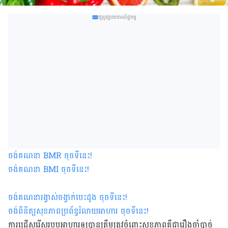
ផ្សព្វផ្សាយពាណិជ្ជកម្ម
ចង់គណនា
BMR
ចុចទីនេះ
!
ចង់គណនា
BMI ចុចទីនេះ
!
ចង់គណនារង្វាស់ចង្វាក់បេះដូង ចុចទីនេះ
!
ចង់ពិនិត្យសុខភាពប្រព័ន្ធរំលាយអាហារ ចុចទីនេះ
!
ការជ្រើសរើសរបបអាហារឲ្យបានត្រឹមត្រូវចំពោះសុខភាពគឺជារឿងចាំបាច់