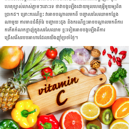
ហេតុច្បាស់លាស់ភ្លាមៗនោះទេ ថាវាបង្កឡើងដោយមូលហេតុអ្វីមួយឲ្យពិត
ប្រាកដ។ ព្រោះករណីខ្លះ វាអាចបណ្ដាលមកពី បញ្ហាសរសៃឈាមកន្លែង
ណាមួយ ការមានជំងឺរ៉ាំរៃ បញ្ហាបេះដូង និងករណីខ្លះអាចបណ្ដាលមកពីការ
កកើតកំណកខ្លាញ់ក្នុងសរសៃឈាម ខ្លះទៀតអាចបង្កឡើង​ពីការ
ជ្រើសរើសរបបអាហារដែលយើងញ៉ាំប្រចាំថ្ងៃ។