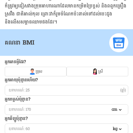
ក៏ត្រូវឲ្យ​ជៀសវាងក្រុមអាហារណាដែលមានកម្រិតប្រៃខ្ពស់ និងពពួកគ្រឿង
ស្រវឹង ជាតិអាល់កុល ព្រោះវាក៏រួមចំណែកប៉ះពាល់ទៅដល់បេះដូង
និងលើសសម្ពាធឈាមផងដែរ។
គណនា BMI
អ្នកភេទអ្វីដែរ?
ប្រុស
ស្រី
អ្នកអាយុប៉ុន្មានហើយ?
(ឆ្នាំ)
អ្នកកម្ពស់ប៉ុន្មាន?
cm
អ្នកគីឡូប៉ុន្មាន?
kg