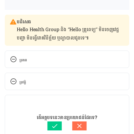
បដិសេធ
Hello Health Group និង “Hello គ្រូពេទ្យ” មិន​ចេញ​វេជ្ជ
បញ្ជា មិន​ធ្វើ​រោគវិនិច្ឆ័យ ឬ​ព្យាបាល​ជូន​ទេ៕
ប្រភព
6 Types of Foods That Lower Blood Pressure 
https://health.clevelandclinic.org/foods-to-lower-
ប្រវត្តិ
blood-pressure/
កំណែ​ប្រែបច្ចុប្បន្ន
Selenium 
https://www.hsph.harvard.edu/nutritionsource/se
17/06/2022
lenium/
អត្ថបទ​ដោយ 
អឿ អ៊ុយ
តើអត្ថបទនេះមានប្រយោជន៍ដែរទេ?
ត្រួតពិនិត្យដោយ 
វេជ្ជ. ចាន់ ស៊ីណេត
10 ways to control high blood pressure without 
បច្ចុប្បន្នភាពដោយ៖ 
នាង សុខុមដាលីញ៉ា