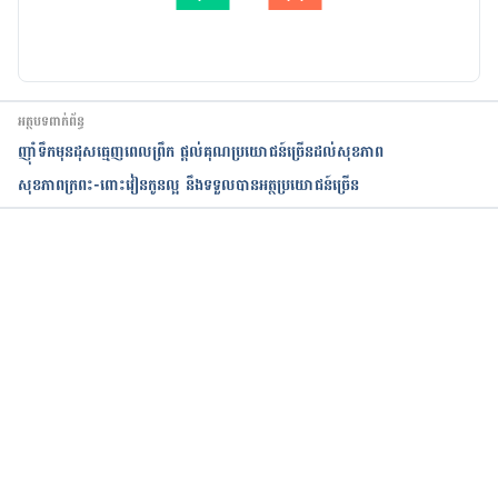
បច្ចុប្បន្នភាពដោយ៖ 
ជីព ចិត្ត
អត្ថបទពាក់ព័ន្ធ
ញ៉ាំទឹក​មុន​ដុសធ្មេញពេល​ព្រឹក​ ផ្ដល់គុណប្រយោជន៍ច្រើន​ដល់សុខភាព
សុខភាពក្រពះ-ពោះវៀនកូនល្អ នឹងទទួលបានអត្ថប្រយោជន៍ច្រើន
កំពុងដំណើរការ...