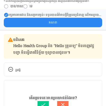
* នេះ​ជា​ការ​ព្យា​បាល​ថ្មីដែល​​មាន​ប្រសិទ្ធ​ភាព​ក្នុង​ការ​ជួយ​សម្រក​ទម្ងន់ និង​ព្យា​បាល​ជំ​ងឺ​ទឹក​នោម​ផ្អែម​ប្រភេទ២។
បាទ/ចាស
ទេ
រក្សា​ការ​តាមដាន និងសម្រក​ទម្ងន់៖ ទទួលបាន​ព័ត៌​មាន​ថ្មី​ពី​គ្រូពេទ្យ​ជំនាញ លើ​ការ​ព្យា​បាល​
ការសម្រក​ទម្ងន់ និងការផ្តល់ជំនួយដោយផ្ទាល់​ក្នុង​ប្រអប់​សារ​របស់​អ្នក។
គណនា
បដិសេធ
Hello Health Group និង “Hello គ្រូពេទ្យ” មិន​ចេញ​វេជ្ជ
បញ្ជា មិន​ធ្វើ​រោគវិនិច្ឆ័យ ឬ​ព្យាបាល​ជូន​ទេ៕
ប្រវត្តិ
កំណែ​ប្រែបច្ចុប្បន្ន
14/07/2020
អត្ថបទ​ដោយ 
គីង ច័ន្ទវាសនា​
តើអត្ថបទនេះមានប្រយោជន៍ដែរទេ?
ត្រួតពិនិត្យដោយ 
វេជ្ជ. ចាន់ ស៊ីណេត