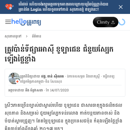
បើរវល់ ហើយចង់​រក្សាអត្ថបទទុកអានពេលក្រោយ​ច្រើនប៉ុណ្ណាក៏បាន
គ្រាន់តែ​ Login ហើយចូលទៅកាន់ សុខភាពខ្ញុំ ឥឡូវនេះ!
សុខភាពទូទៅ
ព័ត៌មាន
ត្រូវប៉ាន់ទីផ្សារអាស៊ី ​ខូឡាជេន ជំនួយ​ស្បែក
ឡើង​ថ្លៃ​ខ្លាំង
ត្រួតពិនិត្យដោយ
វេជ្ជ. ចាន់ ស៊ីណេត
·
ឯកទេសសម្ភព និងរោគស្ត្រី
·
ម​ន្ទីរពេទ្យ
បង្អែកមិត្តភាពកម្ពុជា-ចិន សែនសុខ
អត្ថបទ​ដោយ
គីង ច័ន្ទវាសនា​
·
កែ 14/07/2020
ស្រីៗភាគច្រើនច្បាស់​ជាស្គាល់​ហើយ ខូឡាជេន ជា​សារធាតុ​ក្នុង​ផលិតផល​
សុខភាព និង​សម្រស់ ជួយ​ឲ្យ​ស្បែក​ទន់​រលោង កាត់បន្ថយ​ភាព​ចាស់ និង​
បំបាត់​ស្នាមជ្រួញ។ តែ​តម្លៃ​ខូឡាជេន ក្នុង​ប្រទេស​ជប៉ុន កំពុងឡើង​ថ្លៃ​ខ្លាំង
គិត​ចាប់តាំង​ពី​ចុង​ឆ្នាំ​ ២០១៧ មក។