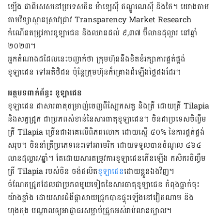
ឡើង ជាពិសេស​នៅ​ប្រទេស​ចិន ម៉ាឡេស៊ី ឥណ្ឌូណេស៊ី និង​ថៃ។ យោង​តាម
តាម​វិទ្យាស្ថាន​ស្រាវជ្រាវ Transparency Market Research
កំណើន​តម្រូវការ​ខូឡាជេន និង​ឈាន​ដល់ ៩,៣៧​ ប៊ី​លាន​ដុល្លារ នៅ​ឆ្នាំ​
២០២៣។
អ្នកតំណាង​ដដែល​នេះបញ្ជាក់​ថា ក្រុមហ៊ុន​នឹង​ខិតខំរក្សា​ការ​ផ្គត់ផ្គង់​
ខូឡាជេន ទៅ​អតិថិជន ប៉ុន្ដែ​ក្រុមហ៊ុន​ក៏គ្រោង​ដំឡើង​ថ្លៃ​ផងដែរ។
អត្ថបទពាក់ព័ន្ធ៖
ខូឡាជេន​
ខូឡាជេន ជាសារធាតុ​ចម្រាញ់​ចេញ​ពី​ស្បែក​សត្វ និង​ត្រី ដោយ​​ត្រី Tilapia
និង​សត្វ​ជ្រូក ជាប្រភព​សំខាន់នៃ​សារធាតុ​ខូឡាជេន។ ចិន​ជា​ប្រទេស​ចិញ្ចឹម​
ត្រី Tilapia ច្រើនជាងគេ​លើ​ពិភពលោក ដោយ​ស្មើ ៥០% នៃ​ការ​ផ្គត់ផ្គង់​
សរុប។ ចិន​នាំត្រី​ប្រភេទ​នេះទៅ​អាមេរិក ដោយ​ទទួល​បាន​ចំណូល ៤៦៤​
លាន​ដុល្លារ/ឆ្នាំ។ តែ​ដោយសារ​តម្រូវការ​ខូឡាជេនកើនឡើង កសិករ​ចិញ្ចឹម​
ត្រី Tilapia របស់​ចិន ចង់​ផលិត​
ខូឡាជេន​
ដោយ​ខ្លួនឯង​វិញ។
ចំណែក​ជ្រូកដែល​ជាប្រភព​មួយទៀតនៃ​សារធាតុ​ខូឡាជេន កំពុង​ធ្លាក់ចុះ​
យ៉ាងខ្លាំង ដោយសារ​ជំងឺ​ផ្ដាសាយ​ជ្រូកបាន​ផ្ទុះឡើង​នៅ​វៀតណាម និង​
ហុងកុង បណ្ដាល​ឲ្យ​អាជ្ញាធរ​សម្លាប់​ជ្រូក​អស់​រាប់​លាន​ក្បាល។