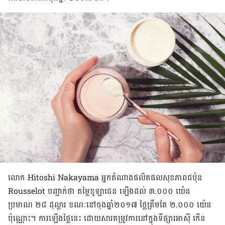
លោក Hitoshi Nakayama អ្នកតំណាង​ផលិតផល​សុខភាព​ជប៉ុន
Rousselot បញ្ជាក់​ថា តម្លៃ​ខូឡាជេន ឡើងដល់ ៣.០០០​ យ៉េន
ប្រមាណ ២៨ ​ដុល្លារ ខណៈ​នៅ​ចុងឆ្នាំ​២០១៧ ថ្លៃត្រឹមតែ ២.០០០​ យ៉េន​
ប៉ុណ្ណោះ។ ការឡើង​ថ្លៃ​នេះ ដោយសារ​តម្រូវការ​នៅ​ក្នុង​ទីផ្សារ​អាស៊ី កើន