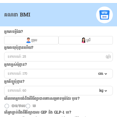
គណនា BMI
អ្នកភេទអ្វីដែរ?
ប្រុស
ស្រី
អ្នកអាយុប៉ុន្មានហើយ?
(ឆ្នាំ)
អ្នកកម្ពស់ប៉ុន្មាន?
cm
អ្នកគីឡូប៉ុន្មាន?
kg
តើលោកអ្នកចង់ដឹង​ពីវិធីព្យាបាលការសម្រកទម្ងន់ដែរ ឬទេ?
បាទ/ចាស
ទេ
តើអ្នកធ្លាប់ដឹងពីវិធីព្យាបាល GIP និង GLP-1 ទេ?