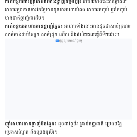
កាត់​បន្ថយ​ការ​ញ៉ាំអាហារ​មាន​ខ្លាញ់ចម្រាញ់​៖
អាហារ​ទាំង​នេះ​សម្ដៅ​ដល់​
អាហារ​​ឆ្លង​កាត់​ការ​កែ​ច្នៃ​មាន​ដូច​ជា​អាហារ​បំពង អាហារ​កញ្ចប់ ឬ​នំ​កញ្ចប់​
មាន​ជាតិ​ខ្លាញ់​ជា​ដើម​។
កាត់​បន្ថយ​អាហារមាន​ខ្លាញ់​ឆ្អែត៖​
អាហារ​ទាំង​នោះ​មាន​ដូច​ជា​សាច់​ក្រហម
សាច់​មាន់​ជាប់​ស្បែក សាច់​ជ្រូក ឈីស និង​ផលិត​ផល​ធ្វើ​ពី​ទឹក​ដោះ​។
ផ្សព្វផ្សាយពាណិជ្ជកម្ម
ញ៉ាំ​អាហារ​មាន​ខ្លាញ់​មិន​ឆ្អែត៖
ដូច​ជា​ផ្លែ​ប័រ គ្រាប់​ធញ្ញជាតិ ប្រេង​បន្លែ
ប្រេង​សណ្ដែក និង​ប្រេង​អូលីវ​។