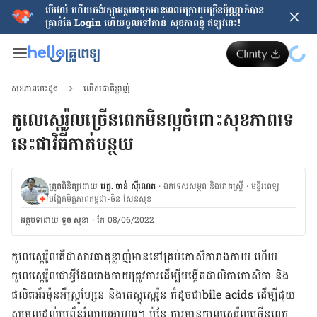
បើរវល់ ហើយចង់​រក្សាអត្ថបទទុកអានពេលក្រោយ​ច្រើនប៉ុណ្ណាក៏បាន
គ្រាន់តែ​ Login ហើយចូលទៅកាន់ សុខភាពខ្ញុំ ឥឡូវនេះ!
សុខភាពបេះដូង
លើសជាតិខ្លាញ់
កូលេស្តេរ៉ូលច្រើនពេកមិនល្អចំពោះសុខភាពទេ
នេះជាវិធីកាត់បន្ថយ
ត្រួតពិនិត្យដោយ
វេជ្ជ. ចាន់ ស៊ីណេត
·
ឯកទេសសម្ភព និងរោគស្ត្រី
·
ម​ន្ទីរពេទ្យ
បង្អែកមិត្តភាពកម្ពុជា-ចិន សែនសុខ
អត្ថបទ​ដោយ
ទូច សុខា
·
កែ 08/06/2022
កូលេស្តេរ៉ូល​គឺ​ជា​សារធាតុ​ខ្លាញ់​មាន​នៅ​គ្រប់​កោសិកា​រាង​កាយ ហើយ​
កូលេស្តេរ៉ូល​ជា​អ្វី​ដែល​រាង​កាយ​ត្រូវ​ការ​ដើម្បី​បង្កើត​ជាលិកា​កោសិកា និង​
ផលិត​អ័រម៉ូន​អឺស្រ្តូហ្សែន និង​តេស្តូស្តេរ៉ូន ក៏​ដូច​ជា​bile acids ដើម្បី​ជួយ​
សម្រួល​ដល់​ប្រព័ន្ធ​រំលាយអាហារ​។ ប៉ុន្តែ ការ​មាន​កូលេស្តេរ៉ូល​ច្រើន​ពេក​