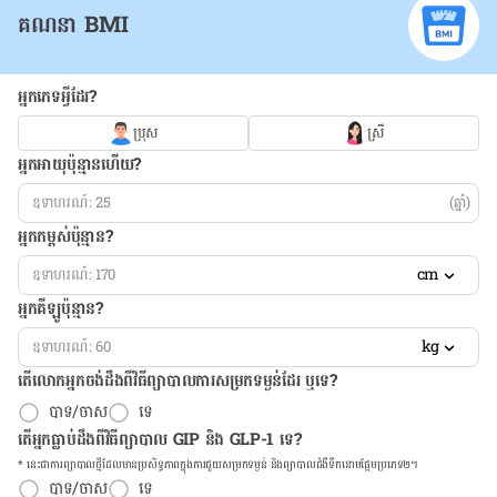
គណនា BMI
អ្នកភេទអ្វីដែរ?
ប្រុស
ស្រី
អ្នកអាយុប៉ុន្មានហើយ?
(ឆ្នាំ)
អ្នកកម្ពស់ប៉ុន្មាន?
cm
អ្នកគីឡូប៉ុន្មាន?
kg
តើលោកអ្នកចង់ដឹង​ពីវិធីព្យាបាលការសម្រកទម្ងន់ដែរ ឬទេ?
បាទ/ចាស
ទេ
តើអ្នកធ្លាប់ដឹងពីវិធីព្យាបាល GIP និង GLP-1 ទេ?
* នេះ​ជា​ការ​ព្យា​បាល​ថ្មីដែល​​មាន​ប្រសិទ្ធ​ភាព​ក្នុង​ការ​ជួយ​សម្រក​ទម្ងន់ និង​ព្យា​បាល​ជំ​ងឺ​ទឹក​នោម​ផ្អែម​ប្រភេទ២។
បាទ/ចាស
ទេ