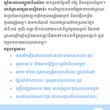
ញ៉ាំ​អាហារ​សម្បូរ​ជាតិ​សរសៃ៖
មាន​ដូច​ជា​ផ្លែឈើ បន្លែ និង​ពពួក​សណ្ដែក​។
ហាត់​ប្រាណ​ឲ្យ​បាន​ទៀង​ទាត់៖
ការសិក្សា​បាន​រក​ឃើញ​ថា​​ការ​ហាត់​ប្រាណ​
ជា​ប្រ​ចាំ​អាច​ជួយ​បញ្ចុះ​កម្រិត​កូលេស្តេរ៉ូល​អាក្រក់ និង​បង្កើន​កម្រិត​
កូលេស្តេរ៉ូល​ល្អ។ តាម​ការ​ណែ​នាំ ការ​ហាត់​ប្រាណ​បែប​ស្រាលៗដូច
ជាជិះកង់ ឬដើរ​ ​ចន្លោះ​ពី​១៥០​ទៅ​៣០០​នាទី​ក្នុង​មួយ​សប្ដាហ៍ និង​ហាត់​
ប្រាណ​ប្រើ​កម្លាំង​ខ្លាំង​អាច​ចន្លោះពី​៧៥​ទៅ​១៥០​នាទី​ក្នុង​មួយ​សប្ដាហ៍ ​ជួយ​
រក្សា​រាង​កាយ​មាន​សុខ​ភាព​ល្អ​​​​។
អត្ថបទគួរអាន៖
គេងបើកភ្លើងនៅពេលយប់ អាចប៉ះពាល់សុខភាពបេះដូង
មូលហេតុ ៨ យ៉ាងអាច​ធ្វើឱ្យបេះដូងរីកធំខុសធម្មតា
អាការៈគាំងបេះដូងរបស់ស្រ្តីអាចខុសពីបុរស ត្រូវកត់ចំណាំ
ផ្លែ​ឈើ​ទាំង​៨​មុខ​នេះ ល្អ​សម្រាប់​សុខភាពបេះដូង
គ្រឿងផ្សំក្នុង​អាហារ ៣មុខ អាចធ្វើឲ្យ​បេះដូងលោតខុសធម្មតា
តាមដាន​សុខភាព​បេះដូង ដោយ​សង្កេត​មើល​ចំណុច​ទាំង​នេះ​​​​​​​​​​​​​​​​​​​​