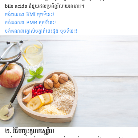
bile acids ​ជំនួយ​ដល់​ប្រព័ន្ធ​រំលាយ​អាហារ​។​
ចង់គណនា
BMI
ចុចទីនេះ
!
ចង់គណនា
BMR
ចុចទីនេះ
!
ចង់គណនារង្វាស់ចង្វាក់បេះដូង ចុចទីនេះ
!
២. វិធី​បញ្ចុះ​កូលេស្តេរ៉ូល