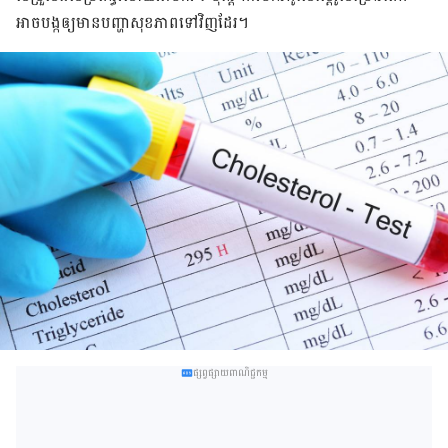
អាច​បង្ក​ឲ្យ​មាន​បញ្ហា​សុខ​ភាព​ទៅ​វិញ​ដែរ​។
ផ្សព្វផ្សាយពាណិជ្ជកម្ម