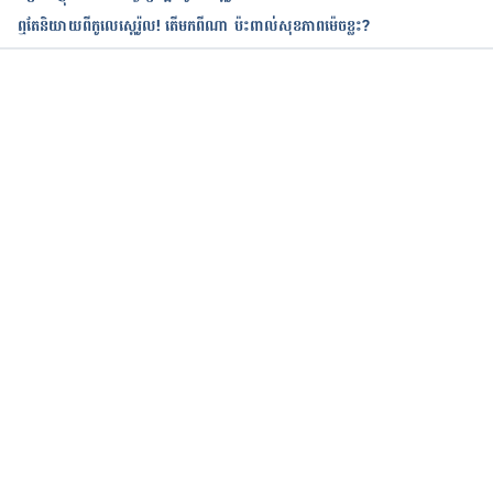
ឮតែនិយាយពីកូលេស្តេរ៉ូល! តើមកពីណា ប៉ះពាល់​សុខភាព​ម៉េចខ្លះ?
កំពុងដំណើរការ...