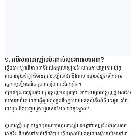
១. លើស​កូលេស្តេរ៉ូល​ប៉ះពាល់​សុខ​ភាព​បែប​ណា?​
ថ្លើម​ជា​ធម្មជាតិ​មាន​នាទី​ផលិត​កូលេស្តេរ៉ូល​ដែល​រាង​កាយ​ត្រូវ​ការ ប៉ុន្តែ​
អាហារ​មួយ​ចំនួន​ក៏​មាន​កូលេស្តេរ៉ូល​ដែរ និង​អាហារ​មួយ​ចំនួន​ទៀត​អាច​
ភ្ញោច​ឲ្យ​ថ្លើម​ផលិត​កូលេស្តេរ៉ូល​កាន់​តែ​ច្រើន​។
កម្រិត​កូលេស្តេរ៉ូល​មិន​ល្អ ឬ​ខ្លាញ់មិន​ល្អ​ច្រើន​ អាច​នាំ​ឲ្យ​​កើត​ខ្លាញ់​ក្នុង​សរសៃ​
ឈាម​អាក់ទែ ដែល​ធ្វើ​ឲ្យ​មនុស្ស​យើង​ប្រឈម​មុខ​ខ្ពស់​នឹង​ជំងឺ​បេះដូង គាំង​
បេះដូង និង​បញ្ហាគ្រោះថ្នាក់​​សរសៃឈាម​ខួរ​ក្បាល​។​​​
កូលេស្តេរ៉ូល​ល្អ ជា​អ្នក​ប្រមូល​យក​កូលេស្តេរ៉ូល​អាក្រក់​ចេញ​ពី​សរសៃឈាម​
អាក់​ទែ និង​នាំ​ទៅ​កាន់​ថ្លើម​វិញ​។ ថ្លើម​បាន​បំប្លែង​កូលេស្តេរ៉ូល​លើស​​ទៅ​ជា