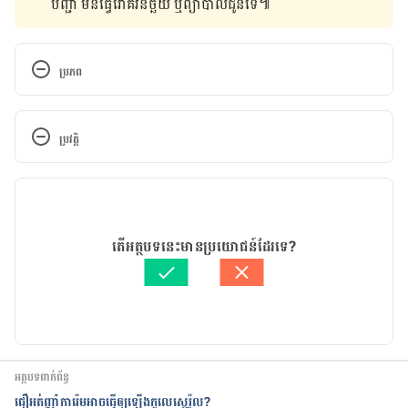
បញ្ជា មិន​ធ្វើ​រោគវិនិច្ឆ័យ ឬ​ព្យាបាល​ជូន​ទេ៕
ប្រភព
Top 5 lifestyle changes to improve your 
cholesterol, https://www.mayoclinic.org/diseases-
ប្រវត្តិ
conditions/high-blood-cholesterol/in-
depth/reduce-cholesterol/art-20045935
កំណែ​ប្រែបច្ចុប្បន្ន
How to Lower Cholesterol, 
08/06/2022
https://medlineplus.gov/howtolowercholesterol.ht
អត្ថបទ​ដោយ 
ទូច សុខា
តើអត្ថបទនេះមានប្រយោជន៍ដែរទេ?
ml
ត្រួតពិនិត្យដោយ 
វេជ្ជ. ចាន់ ស៊ីណេត
បច្ចុប្បន្នភាពដោយ៖ 
ទូច សុខា
What is high cholesterol?, 
https://www.nhs.uk/conditions/high-cholesterol/
អត្ថបទពាក់ព័ន្ធ
ជឿអត់ញ៉ាំការ៉េមអាចធ្វើឲ្យឡើងកូលេស្តេរ៉ូល?