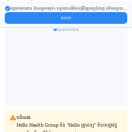
រក្សា​ការ​តាមដាន និងសម្រក​ទម្ងន់៖ ទទួលបាន​ព័ត៌​មាន​ថ្មី​ពី​គ្រូពេទ្យ​ជំនាញ លើ​ការ​ព្យា​បាល​
ការសម្រក​ទម្ងន់ និងការផ្តល់ជំនួយដោយផ្ទាល់​ក្នុង​ប្រអប់​សារ​របស់​អ្នក។
គណនា
ផ្សព្វផ្សាយពាណិជ្ជកម្ម
បដិសេធ
Hello Health Group និង “Hello គ្រូពេទ្យ” មិន​ចេញ​វេជ្ជ