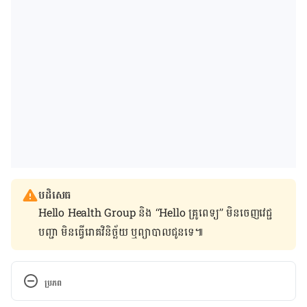
បដិសេធ
Hello Health Group និង “Hello គ្រូពេទ្យ” មិន​ចេញ​វេជ្ជ
បញ្ជា មិន​ធ្វើ​រោគវិនិច្ឆ័យ ឬ​ព្យាបាល​ជូន​ទេ៕
ប្រភព