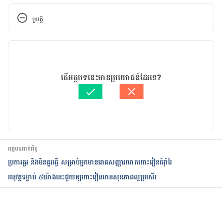
Food Additives, Gut Microbiota, and Irritable 
Bowel Syndrome: A Hidden Track
ប្រវត្តិ
https://www.ncbi.nlm.nih.gov/pmc/articles/PMC7
កំណែ​ប្រែបច្ចុប្បន្ន
730902/
13/01/2023
5 Foods to Avoid if You Have IBS
អត្ថបទ​ដោយ 
នូ សោភ័ណ្ឌ
តើអត្ថបទនេះមានប្រយោជន៍ដែរទេ?
ត្រួតពិនិត្យដោយ 
វេជ្ជ. ចាន់ ស៊ីណេត
https://www.hopkinsmedicine.org/health/conditi
បច្ចុប្បន្នភាពដោយ៖ 
ទូច សុខា
ons-and-diseases/irritable-bowel-syndrome-
ibs/5-foods-to-avoid-if-you-have-ibs
These Foods May Be Making Your IBS Worse
អត្ថបទពាក់ព័ន្ធ
ប្រការគួរ និងមិនគួរធ្វើ សម្រាប់អ្នកមានរោគសញ្ញារលាកពោះវៀនធំរ៉ាំរៃ
https://www.templehealth.org/about/blog/these-
អនុវត្តទម្លាប់ ៥យ៉ាងនេះជួយឲ្យពោះវៀនមានសុខភាពល្អប្រសើរ
foods-may-be-making-your-ibs-worse
កំពុងដំណើរការ...