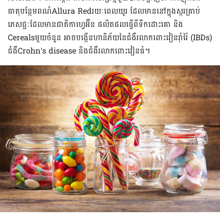
ធាតុ​បន្ថែម​ពណ៌​Allura Red​រយៈពេល​យូរ ដែល​​មាន​នៅ​ក្នុង​ស្ករ​គ្រាប់​
ភេសជ្ជៈ​ដែល​មាន​ជាតិ​​កាហ្វេអ៊ីន ផលិតផល​ធ្វើ​ពី​ទឹក​ដោះ​គោ និង​
Cerealsមួយ​ចំនួន​ អាច​បង្កើន​ហានិភ័យ​នៃ​ជំងឺ​រលាក​ពោះវៀន​រ៉ាំរ៉ៃ (IBDs)
ជំងឺ​Crohn’s disease និង​ជំងឺ​រលាក​ពោះវៀន​ធំ​។