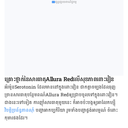
ផ្សព្វផ្សាយពាណិជ្ជកម្ម
គ្រោះថ្នាក់​នៃ​សារធាតុAllura Redលើ​សុខភាព​ពោះវៀន
​​អ័រម៉ូន​Serotonin ដែល​មាន​នៅ​ក្នុង​ពោះវៀន​ ជា​​កត្តា​ចម្បង​ដែល​​រុញ
ច្រាន​សារធាតុ​បន្ថែម​ពណ៌​Allura Red​ឲ្យ​​ជ្រាប​ចូល​ទៅ​ក្នុង​ពោះវៀន។
ជាង​នេះ​ទៅ​ទៀត ការ​ញ៉ាំ​សារធាតុ​​មួយ​នេះ ក៏​អាច​ប៉ះបង្កឲ្យ​អាលែកហ្ស៊ី
វិបត្តិ​ប្រព័ន្ធ​ភាព​ស៊ាំ
​​បញ្ហា​អាកប្បកិរិយា​ រួម​ទាំង​បញ្ហា​ផ្ចង់​អារម្មណ៍ ចំពោះ​
កុមារ​ផង​ដែរ។