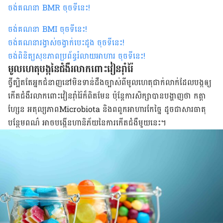
ចង់គណនា
BMR
ចុចទីនេះ
!
ចង់គណនា
BMI ចុចទីនេះ
!
ចង់គណនារង្វាស់ចង្វាក់បេះដូង ចុចទីនេះ
!
ចង់ពិនិត្យសុខភាពប្រព័ន្ធរំលាយអាហារ ចុចទីនេះ
!
​មូលហេតុ​បង្ក​នៃ​​​ជំងឺ​រលាក​ពោះវៀន​រ៉ាំរ៉ៃ
ថ្វី​ត្បិត​តែ​​អ្នក​ជំនាញ​នៅ​មិន​ទាន់​ដឹង​ច្បាស់​ពី​មូលហេតុ​ជាក់លាក់​ដែល​បង្ក​ឲ្យ​
កើត​ជំងឺ​រលាក​ពោះវៀន​រ៉ាំរ៉ៃ​ក៏​ពិត​មែន​ ប៉ុន្តែ​ការ​សិក្សា​បាន​បង្ហាញ​ថា កត្តា​
ហ្សែន​ អតុល្យភាព​Microbiota និង​ពពួក​អាហារ​​កែច្នៃ ដូចជា​​សារធាតុ​
បន្ថែម​ពណ៌​​ អាច​បង្កើន​ហានិភ័យ​នៃ​ការ​កើត​ជំងឺ​មួយ​នេះ។