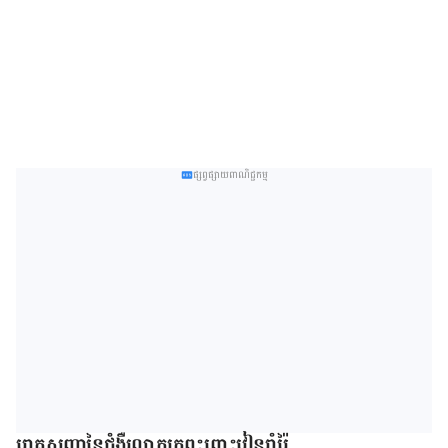
ផ្សព្វផ្សាយពាណិជ្ជកម្ម
រោគសញ្ញា​នៃ​ជំងឺ​រលាក​ក្រពះ​ពោះវៀន​រ៉ាំរ៉ៃ