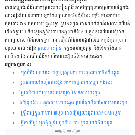
រោគសញ្ញា​នៃ​ជំងឺ​រលាក​ក្រពះ​ពោះវៀន​រ៉ាំរ៉ៃ អាច​ប្រែប្រួល​អាស្រ័យ​លើ​ផ្នែក​​នៃ​
ពោះវៀន​ដែល​រលាក​។ អ្នក​ដែល​ប្រឈម​នឹង​ជំងឺ​នេះ ច្រើន​មាន​អាការៈ​
ចុកពោះ រាក​មាន​ឈាម​ គ្រុន​ក្តៅ ស្រក​ទម្ងន់​ បាត់បង់​ចំណង់​អាហារ ឈឺ​បត់​
ជើង​ធំ​ភ្លាម​ៗ និង​ស្លេកស្លាំង​ដោយ​កង្វះ​ជាតិ​ដែក។ ក្នុង​ករណី​ដែល​ពុំ​មាន​
ការ​ព្យាបាល ជំងឺ​រលាក​ក្រពះ​ពោះវៀន​រ៉ាំរ៉ៃ​អាច​បង្ក​ផល​វិបាក​ធ្ងន់ធ្ងរ​ ដូចជា​​
ហូរ​ឈាម​ពោះវៀន​
ធ្លាយ​ពោះវៀន
​ កង្វះ​អាហារូបត្ថម្ភ និង​ថែម​ទាំង​មាន​
ហានិភ័យ​នៃ​ការ​កើត​ជំងឺ​មហារីក​ពោះវៀន​ធំ​ថែម​ទៀត​ផង។
អត្ថបទគួរអាន៖
ទម្លាប់​មិន​ល្អ​ទាំង​៦​ បំផ្លាញ​សុខភាព​បេះដូង​​ដោយ​មិន​ដឹង​ខ្លួន​​​​​​​​​​​​​​​​​​​​​​​​​​​​​​​​​​​​​​​​​​​​​​​​​​​​​​​​​​​​
ខ្វះ​​ឈាម​​ទៅ​ចិញ្ចឹម​បេះដូង អាច​ចេញ​រោគសញ្ញា​ទាំង​នេះ​​​​​​​​​​​​​​​​​​​​​​​​​​​​​​​​​​​​​​​​​​​​​​​​​​​​​​​​​​​
ផ្លែ​ឈើ​ទាំង​៨​មុខ​នេះ ល្អ​សម្រាប់​សុខភាពបេះដូង
ឈឺទ្រូងផ្នែកកណ្ដាល ឬខាងឆ្វេង ប្រយ័ត្នជំងឺសរសៃ​ឈាម​បេះដូង
គ្រឿងផ្សំក្នុង​អាហារ ៣មុខ អាចធ្វើឲ្យ​បេះដូងលោតខុសធម្មតា
ធ្វើការ​​​​ពី​ផ្ទះ​​ មុខកុំព្យូទ័រយូរម៉ោង អាច​ប្រឈម​ជំងឺ​បេះដូង​​​​​​​​​​​​​
ផ្សព្វផ្សាយពាណិជ្ជកម្ម