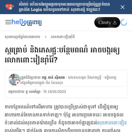
បើរវល់ ហើយចង់​រក្សាអត្ថបទទុកអានពេលក្រោយ​ច្រើនប៉ុណ្ណាក៏បាន
គ្រាន់តែ​ Login ហើយចូលទៅកាន់ សុខភាពខ្ញុំ ឥឡូវនេះ!
សុខភាពប្រព័ន្ធរំលាយអាហារ
រលាកពោះវៀនរ៉ាំរ៉ៃ
ស្ករគ្រាប់ និងភេសជ្ជៈបន្ថែមពណ៌ អាចបង្ករឲ្យ
រលាកពោះវៀនរ៉ាំរ៉ៃ?​​​​​​​​​​​​​​​​​​​​​​​​​​​​​​​​​​
ត្រួតពិនិត្យដោយ
វេជ្ជ. ចាន់ ស៊ីណេត
·
ឯកទេសសម្ភព និងរោគស្ត្រី
·
ម​ន្ទីរពេទ្យ
បង្អែកមិត្តភាពកម្ពុជា-ចិន សែនសុខ
អត្ថបទ​ដោយ
នូ សោភ័ណ្ឌ
·
កែ 13/01/2023
ការ​បន្ថែម​ពណ៌​ទៅ​លើ​អាហារ​ ត្រូវ​បាន​ប្រើប្រាស់​ជា​ទូទៅ​ ដើម្បី​ជួយ​ឲ្យ​
អាហារ​កាន់​តែ​មាន​ភាព​ទាក់ទាញ។ ប៉ុន្តែ​ អាហារ​ប្រភេទ​នេះ អាច​បង្ក​ផល​
ប៉ះពាល់​ដល់​សុខភាព​យ៉ាង​ច្រើន ក៏​ដូចជា​អាច​បំផ្លាញ​ដល់​
សុខភាព​ពោះវៀន
របស់​យើង​។ ជាក់ស្តែង​ តាម​ការ​សិក្សា​ថ្មី​មួយ​​បាន​បង្ហាញ​ថា ការ​ញ៉ាំ​សារ