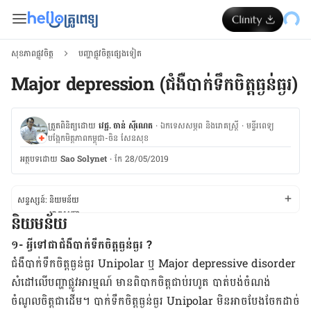
សុខភាពផ្លូវចិត្ត
បញ្ហាផ្លូវចិត្តផ្សេងទៀត
Major depression (ជំងឺបាក់ទឹកចិត្តធ្ងន់ធ្ងរ)
ត្រួតពិនិត្យដោយ
វេជ្ជ. ចាន់ ស៊ីណេត
·
ឯកទេសសម្ភព និងរោគស្ត្រី
·
ម​ន្ទីរពេទ្យ
បង្អែកមិត្តភាពកម្ពុជា-ចិន សែនសុខ
អត្ថបទ​ដោយ
Sao Solynet
·
កែ 28/05/2019
សន្ទស្សន៍:
និយមន័យ
រោគសញ្ញា
និយមន័យ
មូលហេតុបង្ក
កត្តាប្រឈម
១- អ្វី​ទៅ​ជា​ជំងឺ​បាក់​ទឹក​ចិត្ត​ធ្ងន់​ធ្ងរ ?
រោគវិនិច្ឆ័យ និងការព្យាបាល
ជំងឺ​បាក់​ទឹក​ចិត្ត​ធ្ងន់ធ្ងរ Unipolar ឬ Major depressive disorder
ផ្លាស់​ប្តូរ​ទម្លាប់​រស់​នៅ
សំដៅ​លើ​បញ្ហា​ផ្លូវ​អារម្មណ៍ មាន​ពិបាក​ចិត្ត​ជាប់​រហូត បាត់​បង់​ចំណង់​
ចំណូល​ចិត្ត​ជាដើម។ បាក់​ទឹក​ចិត្ត​ធ្ងន់​ធ្ងរ Unipolar មិន​អាច​បែងចែក​ដាច់​