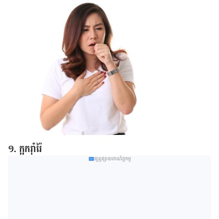
១. ក្អក​រ៉ាំរ៉ៃ​
ផ្សព្វផ្សាយពាណិជ្ជកម្ម