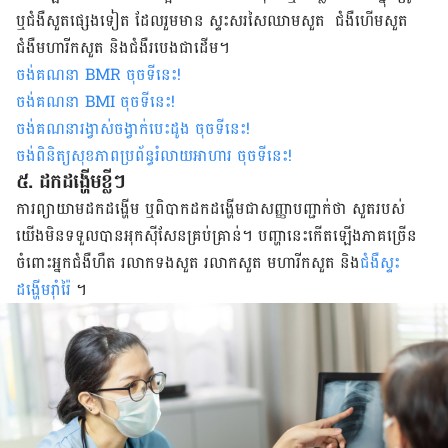
ឬ​ជំងឺ​សួត​ផ្សេង​ទៀត ដែល​រួម​មាន​ ស្ទះ​សរសៃ​ឈាម​សួត ជំងឺ​ហើម​សួត
ជំងឺ​មហារីក​សួត និង​ជំងឺ​របេង​ជា​ដើម​។
ចង់គណនា
BMR
ចុចទីនេះ
!
ចង់គណនា
BMI ចុចទីនេះ
!
ចង់គណនារង្វាស់ចង្វាក់បេះដូង ចុចទីនេះ
!
ចង់ពិនិត្យសុខភាពប្រព័ន្ធរំលាយអាហារ ចុចទីនេះ
!
៥. ដកដង្ហើម​ខ្លី​ៗ​
ការ​ព្យាយាម​ដកដង្ហើម​ ឬ​​ពិបាក​ដកដង្ហើម​​ជា​សញ្ញា​​បញ្ជាក់​ថា​ សួត​របស់​
យើង​មិន​ទទួល​បាន​អុកស៊ីសែន​គ្រប់គ្រាន់​។ បញ្ហា​នេះ​កើត​ឡើង​ភាគ​ច្រើន​
ចំពោះ​អ្នក​ជំងឺ​ហឺត រលាក​ទង​សួត រលាក​​សួត មហារីក​សួត និង​
ជំងឺ​ស្ទះ​
ដង្ហើម​រ៉ាំរ៉ៃ
។