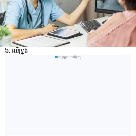
៦. ឈឺ​ទ្រូង​
ផ្សព្វផ្សាយពាណិជ្ជកម្ម