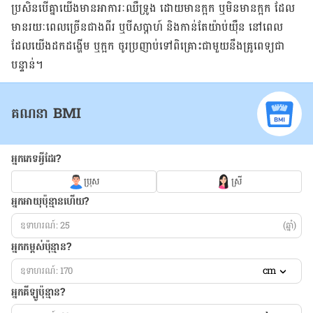
ប្រសិនបើ​គ្នា​យើង​មាន​អាការៈ​ឈឺ​ទ្រូង ដោយ​មាន​ក្អក​ ឬ​មិន​មាន​ក្អក​​ ដែល​
មាន​រយៈពេល​ច្រើន​ជាង​ពីរ​ ឬបី​សប្ដាហ៍​ និង​កាន់​តែ​យ៉ាប់យ៉ឺន​ នៅ​ពេល​
ដែល​យើង​ដកដង្ហើម​ ឬ​ក្អក​ ចូរ​ប្រញាប់​ទៅ​ពិគ្រោះ​​ជាមួយ​នឹង​គ្រូពេទ្យ​ជា​
បន្ទាន់​។
គណនា BMI
អ្នកភេទអ្វីដែរ?
ប្រុស
ស្រី
អ្នកអាយុប៉ុន្មានហើយ?
(ឆ្នាំ)
អ្នកកម្ពស់ប៉ុន្មាន?
cm
អ្នកគីឡូប៉ុន្មាន?