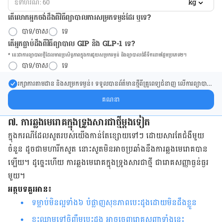
kg
តើលោកអ្នកចង់ដឹង​ពីវិធីព្យាបាលការសម្រកទម្ងន់ដែរ ឬទេ?
បាទ/ចាស
ទេ
តើអ្នកធ្លាប់ដឹងពីវិធីព្យាបាល GIP និង GLP-1 ទេ?
* នេះ​ជា​ការ​ព្យា​បាល​ថ្មីដែល​​មាន​ប្រសិទ្ធ​ភាព​ក្នុង​ការ​ជួយ​សម្រក​ទម្ងន់ និង​ព្យា​បាល​ជំ​ងឺ​ទឹក​នោម​ផ្អែម​ប្រភេទ២។
បាទ/ចាស
ទេ
រក្សា​ការ​តាមដាន និងសម្រក​ទម្ងន់៖ ទទួលបាន​ព័ត៌​មាន​ថ្មី​ពី​គ្រូពេទ្យ​ជំនាញ លើ​ការ​ព្យា​បាល​
ការសម្រក​ទម្ងន់ និងការផ្តល់ជំនួយដោយផ្ទាល់​ក្នុង​ប្រអប់​សារ​របស់​អ្នក។
គណនា
៧. ការ​ឆ្លង​មេរោគ​ក្នុង​ទ្រូង​សារ​ជា​ថ្មី​ម្ដង​ទៀត​
​ក្នុង​ករណី​ដែល​សួត​របស់​យើង​កាន់​តែ​ខ្សោយ​ទៅ​​ៗ ដោយ​សារ​តែ​ជំងឺ​​មួយ​
ចំនួន​ ​ដូចជា​មហារីក​សួត នោះសួត​មិន​អាច​ប្រឆាំង​នឹង​ការ​ឆ្លង​មេរោគ​បាន​
ឡើយ​។ ដូច្នេះ​ហើយ​ ការ​ឆ្លង​មេរោគ​ក្នុង​ទ្រូង​សារ​ជាថ្មី ជា​រោគ​​សញ្ញា​ធ្ងន់ធ្ងរ​
មួយ​។
អត្ថបទគួរអាន៖
ទម្លាប់​មិន​ល្អ​ទាំង​៦​ បំផ្លាញ​សុខភាព​បេះដូង​​ដោយ​មិន​ដឹង​ខ្លួន​​​​​​​​​​​​​​​​​​​​​​​​​​​​​​​​​​​​​​​​​​​​​​​​​​​​​​​​​​​​
ខ្វះ​​ឈាម​​ទៅ​ចិញ្ចឹម​បេះដូង អាច​ចេញ​រោគសញ្ញា​ទាំង​នេះ​​​​​​​​​​​​​​​​​​​​​​​​​​​​​​​​​​​​​​​​​​​​​​​​​​​​​​​​​​​