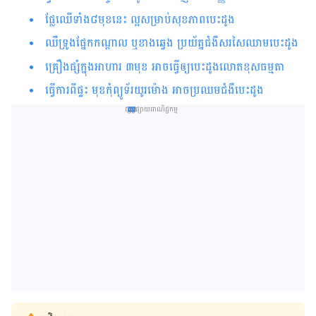
ផ្លែ​ឈើ​ទាំង​៨​មុខ​នេះ ល្អ​សម្រាប់​សុខភាពបេះដូង
ឈឺទ្រូងផ្នែកកណ្ដាល ឬខាងឆ្វេង ប្រយ័ត្នជំងឺសរសៃ​ឈាម​បេះដូង
គ្រឿងផ្សំក្នុង​អាហារ ៣មុខ អាចធ្វើឲ្យ​បេះដូងលោតខុសធម្មតា
ធ្វើការ​​​​ពី​ផ្ទះ​​ មុខកុំព្យូទ័រយូរម៉ោង អាច​ប្រឈម​ជំងឺ​បេះដូង​​​​​​​​​​​​​
ផ្សព្វផ្សាយពាណិជ្ជកម្ម