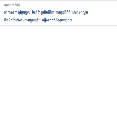
https://www.womenshealth.gov/a-z-topics/lung-
អត្ថបទពាក់ព័ន្ធ
disease
អាកាសធាតុប្រែប្រួល ម៉ាក់ប៉ាគួរដឹងវីធីការពារកូនពីជំងឺរលាកទងសួត
តិចនិកថែទាំសុខភាពផ្លូវដង្ហើម ចៀសផុតជំងឺសួតផ្សេងៗ
កំពុងដំណើរការ...