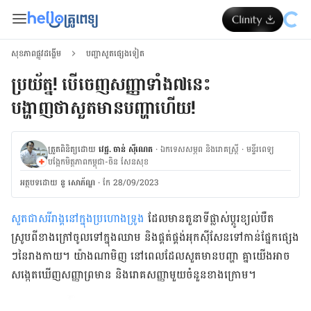
សុខភាពផ្លូវដង្ហើម
បញ្ហាសួតផ្សេងទៀត
ប្រយ័ត្ន! បើចេញ​សញ្ញា​ទាំង​៧​នេះ​​​​​​​​​​​​​​​​​​​​​​​​​​​​​​​​​​​​​​​​​​​​​​​​​​​​​​​​​​​​​​​​​​​
បង្ហាញថាសួតមានបញ្ហាហើយ!
ត្រួតពិនិត្យដោយ
វេជ្ជ. ចាន់ ស៊ីណេត
·
ឯកទេសសម្ភព និងរោគស្ត្រី
·
ម​ន្ទីរពេទ្យ
បង្អែកមិត្តភាពកម្ពុជា-ចិន សែនសុខ
អត្ថបទ​ដោយ
នូ សោភ័ណ្ឌ
·
កែ 28/09/2023
សួត​ជា​សរីរាង្គ​នៅ​ក្នុង​ប្រហោង​ទ្រូង
​ ដែល​​មាន​តួនាទី​ផ្លាស់ប្ដូរ​ខ្យល់​​បឺត
ស្រូបពីខាងក្រៅចូលទៅ​ក្នុង​ឈាម​ និង​ផ្គត់ផ្គង់​អុកស៊ីសែន​​ទៅ​កាន់​ផ្នែក​ផ្សេង​
ៗ​នៃ​រាងកាយ​។ យ៉ាង​ណា​មិញ នៅ​ពេល​ដែល​សួត​មាន​បញ្ហា​ គ្នា​យើង​អាច​
សង្កេត​ឃើញ​សញ្ញា​ព្រមាន​ និង​រោគសញ្ញា​មួយ​ចំនួន​ខាង​ក្រោម​។