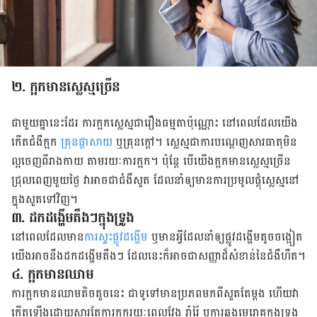
២. ក្អក​មាន​ស្លេស្ម​ច្រើន​
ជាមួយ​គ្នា​នេះ​ដែរ​ ការ​ក្អក​ស្លេស្ម​​ជា​រឿង​ធម្មតា​ប៉ុណ្ណោះ​ នៅ​ពេល​ដែល​យើង​
កើត​ជំងឺ​ក្អក​
គ្រុន​ផ្ដាសាយ
​ ឬ​គ្រុន​ក្ដៅ​។ ស្លេស្ម​ជា​​ការ​បណ្ដេញ​សារធាតុ​មិន​
ល្អ​ចេញ​ពី​រាងកាយ​ ​តាម​រយៈ​ការ​ក្អក។​ ប៉ុន្តែ បើ​យើង​ក្អក​មាន​ស្លេស្ម​ច្រើន​
ជ្រុល​​ពេញ​មួយ​ថ្ងៃ វា​អាច​ជា​​ជំងឺ​សួត ដែល​នាំ​ឲ្យ​មាន​ការ​ប្រមូលផ្ដុំ​ស្លេស្ម​នៅ​
ក្នុង​សួត​​ទៅ​វិញ​។
៣. ដកដង្ហើម​តឹង​ៗ​ក្នុង​ទ្រូង​
នៅ​ពេល​ដែល​មាន​
ការ​ស្ទះ​ផ្លូវ​ដង្ហើម​
ឬ​មាន​អ្វី​ដែល​នាំ​ឲ្យ​ផ្លូវ​ដង្ហើម​តូច​ចង្អៀត​
យើង​អាច​នឹង​ដកដង្ហើម​តឹង​ៗ ដែល​នេះ​ក៏​អាច​ជា​សញ្ញា​ដ៏​​​សំខាន់​នៃ​ជំងឺ​ហឺត​។
៤. ក្អក​មាន​ឈាម
ការ​ក្អក​មាន​ឈាម​តិចតួច​នេះ ជា​ទូទៅ​មាន​ប្រភព​មក​ពី​សួត​តែ​ម្ដង ហើយ​វា​
កើត​ឡើង​ដោយ​សារ​តែ​ការ​ក្អក​​រយៈពេល​វែង រ៉ាំរ៉ៃ ឬ​ការ​ឆ្លង​មេរោគ​​ក្នុង​ទ្រូង