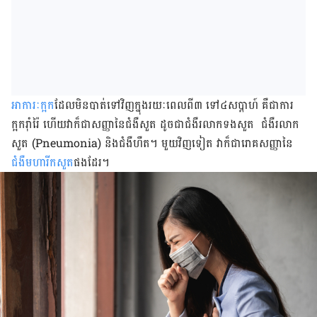
​អាការៈ​ក្អក​
ដែល​មិន​បាត់​ទៅ​វិញ​ក្នុង​រយៈពេល​ពី​៣​ ទៅ​៤​សប្ដាហ៍​ ​​​គឺ​ជា​ការ​
ក្អក​រ៉ាំរ៉ៃ​ ហើយ​វា​ក៏​ជា​សញ្ញា​នៃ​ជំងឺ​សួត​ ដូចជា​ជំងឺ​រលាក​ទង​សួត ជំងឺ​រលាក​
សួត (Pneumonia) និង​ជំងឺ​ហឺត​។ មួយ​វិញ​ទៀត វា​ក៏​ជា​រោគសញ្ញា​នៃ​
ជំងឺ​មហារីក​សួត
​ផង​ដែរ​។