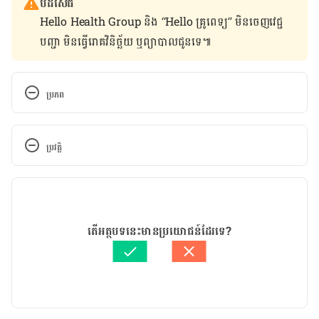
បដិសេធ
Hello Health Group និង “Hello គ្រូពេទ្យ” មិន​ចេញ​វេជ្ជ
បញ្ជា មិន​ធ្វើ​រោគវិនិច្ឆ័យ ឬ​ព្យាបាល​ជូន​ទេ៕
ប្រភព
Lung Cancer: Early Signs, Symptoms, Stages
ប្រវត្តិ
https://www.medicinenet.com/lung_cancer_pictu
res_slideshow/article.htm
កំណែ​ប្រែបច្ចុប្បន្ន
Warning Signs of Lung Disease
28/09/2023
អត្ថបទ​ដោយ 
នូ សោភ័ណ្ឌ
តើអត្ថបទនេះមានប្រយោជន៍ដែរទេ?
https://www.lung.org/lung-health-
ត្រួតពិនិត្យដោយ 
វេជ្ជ. ចាន់ ស៊ីណេត
diseases/warning-signs-of-lung-disease
បច្ចុប្បន្នភាពដោយ៖ 
នូ សោភ័ណ្ឌ
Lung disease