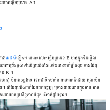
ង្ការ​រលាក​ថ្លើម​ប្រភេទ A។
ះ!
ងជាង
​​អេដស៍
ទៀត។ មេរោគ​រលាក​ថ្លើម​ប្រ​ភេទ B មាន​ក្នុង​ទឹក​រម្អិល​​
គ​ច្រើន​ឆ្លង​​ទៅ​លើ​គ្នា​យើងដែល​មិន​បាន​ចាក់​ថ្នាំ​បង្ការ មាន​ដៃ​គូ​
្រភេទ B ។
​មាត់) មិន​អាច​ឆ្លង​​ទេ ទោះ​ជា​​ទឹក​មាត់​មាន​មេរោគ​ក៏​ដោយ ព្រោះមិន
។ ​បើ​​ដៃ​គូយើង​ពាក់​ដែក​គាប​ធ្មេញ​ ឬ​មាន​ដាច់​រលាត់​ក្នុង​មាត់ អាច​
ារ​ពារ​មានប្រសិទ្ធភាព​បំផុត ​គឺ​ចាក់​ថ្នាំ​បង្ការ។