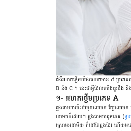
ជំងឺ​រលាក​ថ្លើមយ៉ាង​ហោច​​មាន ៥ ប្រភេទ​ផ្ស
B និង C ។ នេះជាអ្វីដែល​យើង​គួរ​ដឹង និ
១- រលាកថ្លើមប្រភេទ A
ឆ្លង​តាម​ការប៉ះ​ជា​មួយ​លាមក ក្បែរ​លាមក ឬ​ក
លាមក​ក៏​ដោយ​​។ ឆ្លង​តាម​​ការ​រួម​ភេទ (
ទ្វ
ស្រោម​អនាម័យ​ ក៏​នៅ​តែ​ឆ្លង​​ដែរ ហើយ​មធ្យោ