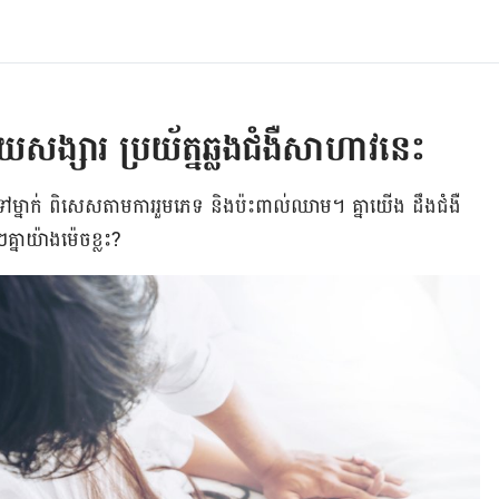
​សង្សារ ​ប្រយ័ត្ន​ឆ្លងជំងឺ​សាហាវនេះ
ក់​ទៅ​ម្នាក់ ពិសេស​តាម​ការ​រួមភេទ​ និង​ប៉ះពាល់​ឈាម​។ គ្នា​យើង​ ដឹង​ជំងឺ​
្នា​យ៉ាង​ម៉េច​ខ្លះ?