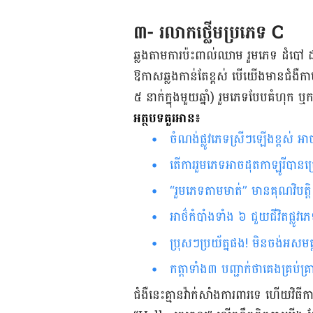
៣- រលាកថ្លើមប្រភេទ C
ឆ្លង​តាម​ការ​ប៉ះ​ពាល់​​ឈាម ​រួម​ភេទ ដំបៅ​ ​​
ឱកាស​​ឆ្លង​កាន់​តែ​ខ្ពស់ បើ​​យើង​មាន​ជំងឺ​ក
៥ នាក់​ក្នុង​មួយ​ឆ្នាំ) រួម​ភេទ​បែប​គំហុក ឬ​កត្ត
អត្ថបទគួរអាន៖
ចំណង់​ផ្លូវ​ភេទ​ស្រីៗឡើងខ្ពស់​ អាច​មក​ពី​មូលហេតុ​ទាំង​នេះ​​​​​
តើការ​រួម​ភេទអាចដុតកាឡូរីបាន​ច្រ
“រួម​ភេទតាមមាត់” មាន​គុណ​វិបត្ត
អាថ៌​កំបាំង​ទាំង ៦ ជួយ​ជីវិត​ផ្លូវ​ភ
ប្រុសៗ​ប្រយ័ត្ន​ផង! មិន​ចង់​​អសមត្ថភ
កត្តា​ទាំង​៣​ បញ្ជាក់​ថា​គេង​គ្រប់គ្រាន
ជំងឺ​នេះ​គ្មាន​វ៉ាក់សាំង​ការពារ​ទេ​ ហើយវិធ