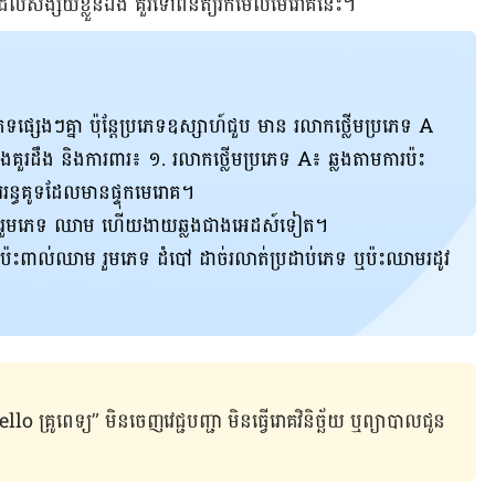
ដែល​សង្ស័យ​ខ្លួន​ឯង គួរ​ទៅ​ពិនិត្យ​រក​មើល​មេរោគ​នេះ។
ផ្សេងៗ​​គ្នា ប៉ុន្តែ​ប្រភេទ​ឧស្សាហ៍​ជួប ​មាន​ រលាក​ថ្លើម​ប្រភេទ A
គួរ​ដឹង និង​ការពារ៖
១. រលាកថ្លើមប្រភេទ A៖ ឆ្លងតាមការប៉ះ
រន្ធគូទដែលមានផ្ទុកមេរោគ។
រ​រួម​ភេទ ឈាម​ ហើយ​ងាយ​ឆ្លង​ជាង​អេដស៍​ទៀត។
ប៉ះពាល់​ឈាម​ រួម​ភេទ​ ដំបៅ ដាច់​រលាត់​ប្រដាប់​​ភេទ ឬ​ប៉ះ​ឈាម​រដូវ​
ូពេទ្យ” មិន​ចេញ​វេជ្ជបញ្ជា មិន​ធ្វើ​រោគវិនិច្ឆ័យ ឬ​ព្យាបាល​ជូន​