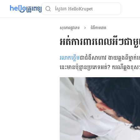
សុខភាពផ្លូវភេទ
ជំងឺកាមរោគ
អត់ការ​ពារ​ពេលអីៗជាមួយ
រលាក​ថ្លើម
​ជា​ជំងឺ​​សាហាវ​ ងាយ​ឆ្លង​ពី​ម្នា
នេះ​មាន​ប៉ុន្មាន​ប្រភេទ​អត់? ករណី​ឆ្លង​ខុសៗ​គ