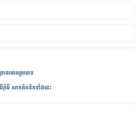
Asked Questions
is/hepatitis-and-sex-frequently-asked-questions#1
 Hepatitis
populations/stds.htm
h
សក្រោយពេលរួមភេទ
ត
tted Disease?
ីញ៉ា
ឺរ៉ាំរ៉ៃ សាកតិចនិកទាំងនេះ
/is-hepatitis-a-sexually-transmitted-disease-63213
xual transmission?
កំពុងដំណើរការ...
eases-conditions/hepatitis-c/expert-
41