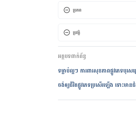
ប្រភព
Hepatitis and Sex: Frequently 
ប្រវត្តិ
https://www.webmd.com/hepatit
កំណែ​ប្រែបច្ចុប្បន្ន
Sexual Transmission and Viral
អត្ថបទពាក់ព័ន្ធ
12/05/2022
https://www.cdc.gov/hepatitis/
អត្ថបទ​ដោយ 
Chamnan Amrit
ទម្លាប់ល្អៗ ការពារសុខភាពផ្លូវភេទបុរ
ត្រួតពិនិត្យដោយ 
វេជ្ជ. ចាន់ ស៊ីណេ
Is Hepatitis a Sexually Transmi
បច្ចុប្បន្នភាពដោយ៖ 
នាង សុខុមដាល
ចង់ឲ្យជីវិតផ្លូវភេទប្រសើរឡើង ទោះមានជំង
https://www.verywellhealth.com
Hepatitis C: How common is se
https://www.mayoclinic.org/dis
answers/hepatitis-c/faq-200584