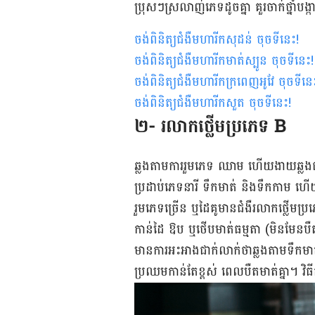
ប្រុសៗស្រលាញ់​ភេទ​ដូច​គ្នា ​គួរ​ចាក់​ថ្នាំ​ប
ចង់ពិនិត្យជំងឺមហារីកសុដន់ ចុចទីនេះ
!
ចង់ពិនិត្យជំងឺមហារីកមាត់ស្បូន ចុចទីនេះ
!
ចង់ពិនិត្យជំងឺមហារីកក្រពេញអូវែ ចុចទីនេ
ចង់ពិនិត្យជំងឺមហារីកសួត ចុចទីនេះ!
២- រលាកថ្លើមប្រភេទ B
​ឆ្លង​តាម​ការ​រួម​ភេទ​ ​ឈាម​ ហើយងាយ​ឆ្ល
ប្រដាប់ភេទ​នារី ទឹក​មាត់ ​និង​ទឹក​កាម ហើយ​ភា
រួមភេទ​ច្រើន ឬដៃគូ​មាន​ជំងឺ​រលាក​ថ្លើម​ប
កាន់​ដៃ ឱប ឬ​ថើប​មាត់​ធម្មតា (មិន​មែន​បឺត
មាន​ការ​អះអាង​ជាក់​លាក់ថាឆ្លង​តាម​ទឹក​មាត់​
ប្រឈម​កាន់​តែ​ខ្ពស់ ​​ពេល​បឺត​មាត់​គ្នា។ វិធីក