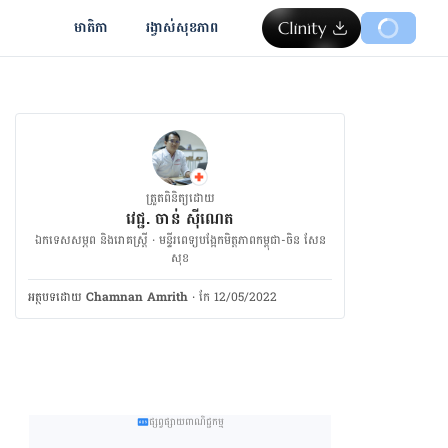
មាតិកា
រង្វាស់​សុខភាព
ត្រួតពិនិត្យដោយ
វេជ្ជ. ចាន់ ស៊ីណេត
ឯកទេសសម្ភព និងរោគស្ត្រី · ម​ន្ទីរពេទ្យបង្អែកមិត្តភាពកម្ពុជា-ចិន សែន
សុខ
អត្ថបទ​ដោយ
Chamnan Amrith
·
កែ 12/05/2022
ផ្សព្វផ្សាយពាណិជ្ជកម្ម