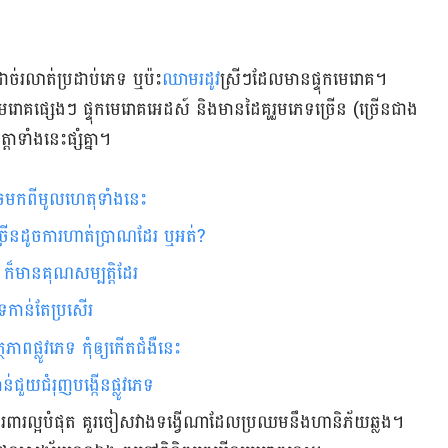
ដាច់​រលាត់​ប្រដាប់​ភេទ ​ឬ​ប៉ះ
ឈាម​រដូវ
ស្រីៗដែល​មាន​ផ្ទុក​មេរោគ។
ាម​រោគ​ផ្សេងៗ ផ្ទុក​មេរោគ​អេដស៍ និងមាន​ដៃ​គូ​រួម​ភេទ​ច្រើន (​ច្រើន​ជាង​
ា​ទាំង​នេះ​ផ្សំ​គ្នា។
​​​​​​​​​​​​​​​​​​​​​​​​​​​​​​​​​​​​​​​​​​​​​​
ើន​ដូច​​ការ​ហាត់ប្រាណ​ដែរ​ ឬអត់?
ិ ក៏មានគុណសម្បត្តិដែរ
េទ​កាន់​តែ​ប្រសើរ
ាព​ផ្លូវ​ភេទ កុំ​ឲ្យ​កើត​ជំងឺ​នេះ
់​ជួយ​​​ជំរុញ​​​បង្កើនផ្លូវ​ភេទ
ី​ការ​ពារ​ល្អ​បំផុត​ គួរ​ចៀស​វាង​ទង្វើ​ណាដែល​ប្រឈម​នឹងហានិភ័យ​ឆ្លង​។