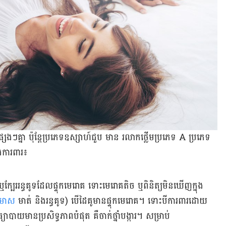
េងៗ​​គ្នា ប៉ុន្តែ​ប្រភេទ​ឧស្សាហ៍​ជួប ​មាន​ រលាក​ថ្លើម​ប្រភេទ A ប្រភេទ
ង​ការពារ៖
្បែរ​រន្ធគូទដែលផ្ទុក​មេរោគ ទោះ​​មេរោគ​តិច​​ ឬពិនិត្យ​មិន​ឃើញ​ក្នុង​
ារមាស
មាត់ និង​រន្ធគូទ) បើ​​ដៃ​គូ​មាន​ផ្ទុក​មេរោគ។ ទោះ​បី​ការ​ពារដោយ​
បាយ​​មាន​ប្រសិទ្ធភាព​បំផុត គឺ​ចាក់​ថ្នាំ​បង្ការ។ សម្រាប់