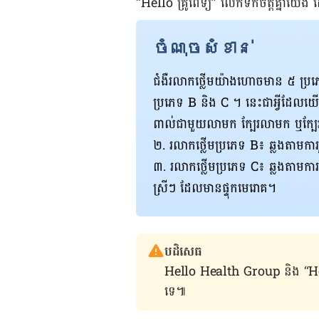
“Hello គ្រូពេទ្យ” លើក​ទឹក​ចិត្តគ្នា​យើង​ 
ចំណុចសំខាន់
ជំងឺ​រលាក​ថ្លើមយ៉ាង​ហោច​​មាន ៥ ប្រភេទ​
ប្រភេទ B និង C ។ នេះជាអ្វីដែល​យើង​
ពាល់ជាមួយលាមក ក្បែរលាមក ឬ​ក្បែរ
២. រលាកថ្លើមប្រភេទ B៖ ឆ្លងតាម​កា
៣. រលាក​ថ្លើម​ប្រភេទ C៖ ឆ្លង​តាម​ការ​
ស្រី​ៗ ដែល​មាន​ផ្ទុក​មេរោគ។
បដិសេធ
Hello Health Group និង “Hello គ្រ
ទេ៕