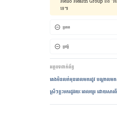
Hello Health Group និង “Hello គ្រ
ទេ៕
ប្រភព
​​​​​​Constipation Before Your Pe
ប្រវត្តិ
https://flo.health/menstrual-c
កំណែ​ប្រែបច្ចុប្បន្ន
Here’s the Deal with Period Po
អត្ថបទពាក់ព័ន្ធ
01/06/2022
https://health.clevelandclinic
អត្ថបទ​ដោយ 
នូ សោភ័ណ្ឌ
គេងមិនលក់មុនពេលមករដូវ បណ្តាលមកពី
ត្រួតពិនិត្យដោយ 
វេជ្ជ. ចាន់ ស៊ីណេ
Ease constipation during your 
បច្ចុប្បន្នភាពដោយ៖ 
ទូច សុខា
ស្រីៗ​ខ្លះមករដូវរយៈពេលយូរ ដោយសារ
https://www.optibacprobiotics.
health/constipation-during-per