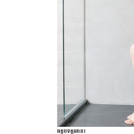
អត្ថបទគួរអាន៖