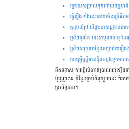
ក្រោយ​សម្រាលកូន​ដោយធម្មជាតិ 
ធ្វើរឿងទាំងនេះដោយមិនប្រើទឹកអន
គួរប្រយ័ត្ន! បើទ្វារមាសឆ្លងមេរ
ស្រីៗគួរដឹង នេះជាមូល​ហេតុនិង
ស្រីៗ​សម្អាតកន្លែងសម្ងាត់ជារឿ
ហេតុអ្វីស្ត្រីមានដុំពកក្នុងទ្វារ
ពិត​ណាស់​ ការ​​ធ្វើ​លំហាត់​ប្រាណ​ជា​ទៀងទា
ប៉ុណ្ណោះ​ទេ​ ប៉ុន្តែ​ទម្លាប់​ដ៏​ល្អ​មួយ​​នេះ
ប្រសិទ្ធភាព​។