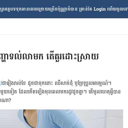
្សាអត្ថបទទុកអានពេលក្រោយ​ច្រើនប៉ុណ្ណាក៏បាន គ្រាន់តែ​ Login ហើយចូលទៅក
បបញ្ហាទល់លាមក តើគួរដោះស្រាយ
វ​
ជា​រៀង​រាល់​ខែ ដូចជា​ចុក​ពោះ​ ឈឺ​សាច់​ដុំ​ ឬប្រែប្រួល​អារម្មណ៍។
ួយ​ទៀត​ ​ដែល​កើត​ឡើង​​មុន​ពេល​មក​រដូវ​ដូច​គ្នា។ តើ​មូលហេតុ​អ្វី​បាន​
ប​ណា​?