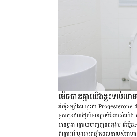
ម៉េច​បាន​គ្នា​យើង​ខ្លះ​ទល់​លាម
​​​​អ័រម៉ូន​ម្យ៉ាង​ឈ្មោះ​ថា Progesterone 
ខ្ពស់​មុន​​​​​ដល់​ថ្ងៃ​សំខាន់​ប្រចាំ​ខែ​របស់​
ជា​ធម្មតា ក្រោយ​​បញ្ចេញ​ពង​អូវុល​ ​​​អ័រ
ពីព្រោះ​អ័រម៉ូន​នេះ​ពន្យឺត​ចលនា​របស់​អា