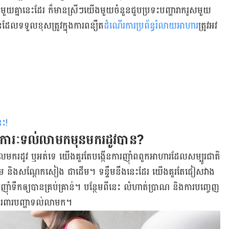
គ្នា​នេះ​ដែរ ក៏​មាន​ស្រី​ៗ​យើង​មួយ​ចំនួន​​ជួប​ប្រទះ​បញ្ហា​រាករូស​​មួយ​
ែល​​ទទួល​ខុស​ត្រូវ​ក្នុង​ការ​ពន្យឺត​
ដំណើរការ​​ប្រព័ន្ធ​រំលាយ​អាហារ​​​
ត្រូវ​​អវ
េះ
!
អាការៈ​​ទល់លាមក​មុន​មក​រដូវ​បាន​?
មក​រដូវ​ ឬ​អត់​ទេ យើង​គួរ​តែ​បង្កើន​ការ​ញ៉ាំ​ពពួក​​អាហារ​ដែល​សម្បូរ​ជាតិ​
 ផ្លែ​ប៉ោម​ និង​សណ្ដែក​សៀង ជាដើម។ ទន្ទឹម​នឹង​នេះ​ដែរ​ យើង​គួរ​តែ​ជៀសវាង​
​ញ៉ាំ​ទឹក​ឲ្យ​បាន​គ្រប់គ្រាន់​។ បន្ថែម​ពី​នេះ លំហាត់​ប្រាណ​ និង​ការ​បញ្ចេញ​
ពារ​បញ្ហា​ទល់​លាមក​​។