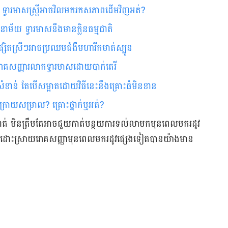
ទ្វារមាសស្រ្តីអាចវិលមករកសភាពដើមវិញអត់?​
ាម័យ ទ្វារមាសនឹងមានក្លិនធម្មជាតិ
ោគផ្សិតស្រីៗអាចប្រឈមជំងឺមហារីកមាត់ស្បូន
​រោគសញ្ញារលាកទ្វារមាសដោយបាក់តេរី​
ងសំខាន់ តែ​បើសម្អាតដោយវិធីនេះនឹង​គ្រោះធំមិនខាន
មាសក្រោយសម្រាល? គ្រោះថ្នាក់ឬអត់?
ត់​ មិន​ត្រឹម​តែ​អាច​ជួយ​កាត់​បន្ថយ​ការ​ទល់​លាមក​មុន​ពេល​មក​រដូវ​
 ក៏​អាច​ដោះស្រាយ​រោគសញ្ញា​មុន​ពេល​មក​រដូវ​ផ្សេង​ទៀត​​បាន​យ៉ាង​មាន​