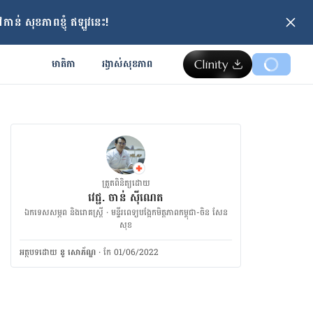
ាន់ សុខភាពខ្ញុំ ឥឡូវនេះ!
មាតិកា
រង្វាស់​សុខភាព
ត្រួតពិនិត្យដោយ
វេជ្ជ. ចាន់ ស៊ីណេត
ឯកទេសសម្ភព និងរោគស្ត្រី · ម​ន្ទីរពេទ្យបង្អែកមិត្តភាពកម្ពុជា-ចិន សែន
សុខ
អត្ថបទ​ដោយ
នូ សោភ័ណ្ឌ
·
កែ 01/06/2022