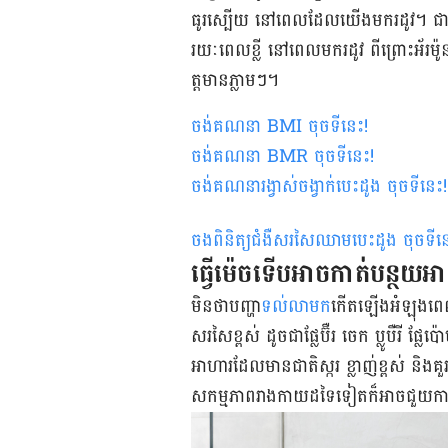
ធូរ​ស្បើយ​ នៅ​ពេល​ដែល​យើង​មក​រដូវ​។​ ជាមួយ​
រយៈពេល​ខ្លី​ នៅ​ពេល​មក​រដូវ ពីព្រោះ​អ័រម៉ូន​ដ
ត្ដមាន​ភ្លាម​ៗ។
ចង់គណនា
BMI
ចុចទីនេះ
!
ចង់គណនា
BMR
ចុចទីនេះ
!
ចង់គណនារង្វាស់ចង្វាក់បេះដូង ចុចទីនេះ
!
ចងពិនិត្យជំងឺសរសៃឈាមបេះដូង ចុចទីន
​ធ្វើ​ម៉េច​ទើប​អាច​កាត់បន្ថយ​
មិន​ថា​បញ្ហា​
ទល់​លាមក
​កើត​ឡើង​អំឡុង​ពេល​
សរសៃ​ខ្ពស់​​ ដូចជា​​ផ្លែ​ប៊ឺរ ចេក​ ប្លូបឺរី
អាហារ​ដែល​មាន​ជាតិ​ស្ករ ខ្លាញ់ខ្ពស់ និង​គួរ​
សកម្មភាព​រាងកាយ​ដទៃ​ទៀត​ក៏​អាច​ជួយ​ការ