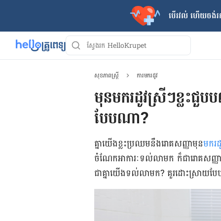
បើរវល់ ហើយចង់​រក
សុខភាពស្ត្រី
ការមករដូវ
មុនមករដូវស្រីៗខ្លះជួ
បែបណា?
គ្នា​យើង​​ខ្លះ​ប្រឈម​នឹង​រោគសញ្ញា​មុន
​មក​រដូ
ចំណែក​អាការៈ​ទល់​លាមក​ ក៏​ជា​រោគ​សញ្ញា​ម
ជា​​គ្នា​យើង​ទល់​លាមក​​? គួរ​ដោះស្រាយ​បែ