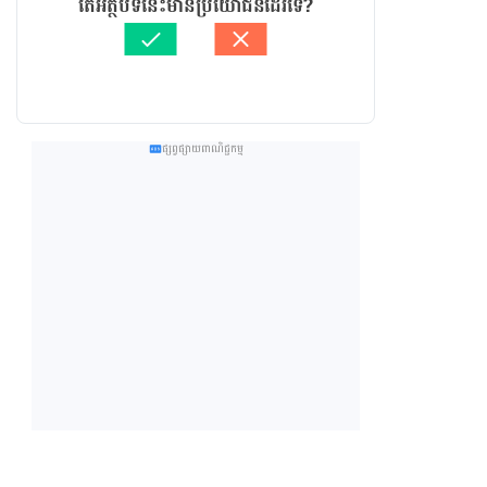
តើអត្ថបទនេះមានប្រយោជន៍ដែរទេ?
ផ្សព្វផ្សាយពាណិជ្ជកម្ម