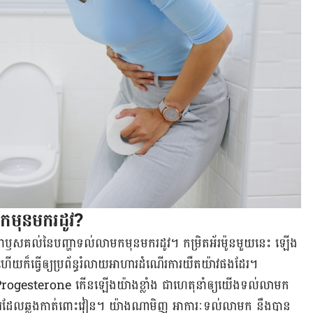
ក​មុន​មក​រដូវ​?
​ជា​ឫសគល់​នៃ​បញ្ហា​ទល់លាមក​មុន​មក​រដូវ​។ កម្រិត​អ័រម៉ូន​មួយ​នេះ ឡើង​
យើង​ ហើយ​ក៏​ធ្វើ​ឲ្យ​ប្រព័ន្ធ​រំលាយ​អាហារ​ដំណើរការ​យឺតយ៉ាវ​ផង​ដែរ។
ម៉ូន​Progesterone កើន​ឡើង​យ៉ាង​ខ្លាំង ជា​ហេតុ​នាំ​ឲ្យ​យើង​ទល់​លាមក​
ហារ​​ដែល​ឆ្លង​កាត់​ពោះវៀន។ យ៉ាង​ណា​មិញ អាការៈ​ទល់​លាមក​ នឹង​បាន​