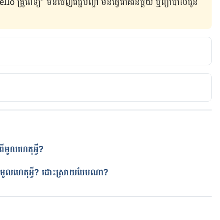
ូពេទ្យ” មិន​ចេញ​វេជ្ជបញ្ជា មិន​ធ្វើ​រោគវិនិច្ឆ័យ ឬ​ព្យាបាល​ជូន​
riod: Causes and Treatments
ycle/health/pms-and-pmdd/constipation-before-period
ops
.org/why-do-you-poop-more-on-your-period/
មូលហេតុអ្វី?
ត
period
ពីមូលហេតុអ្វី? ដោះស្រាយបែបណា?
com/professionals/latest-research/gut-
iod