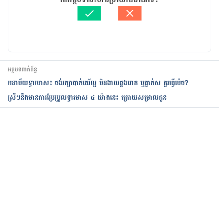
ត្រួតពិនិត្យដោយ 
វេជ្ជ. ចាន់ ស៊ីណេត
https://greatist.com/health/how-to-clean-vagina
បច្ចុប្បន្នភាពដោយ៖ 
ទូច សុខា
How to wash your vulva
https://www.independent.co.uk/life-style/health-
អត្ថបទពាក់ព័ន្ធ
and-families/how-to-clean-vagina-vulva-soaps-
អនាម័យទ្វារមាស៖ ចង់រក្សាបាក់តេរីល្អ មិនងាយឆ្លងរោគ ឬធ្លាក់ស គួរធ្វើម៉េច?
nhs-advice-gynaecologist-douche-do-not-
ស្រីៗនឹងមានការប្រែប្រួលទ្វារមាស ៤ យ៉ាងនេះ ក្រោយសម្រាលកូន
a8988066.html
កំពុងដំណើរការ...