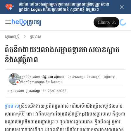
បើរវល់ ហើយចង់​រក្សាអត្ថបទទុកអានពេលក្រោយ​ច្រើនប៉ុណ្ណាក៏បាន
គ្រាន់តែ​ Login ហើយចូលទៅកាន់ សុខភាពខ្ញុំ ឥឡូវនេះ!
សុខភាពស្ត្រី
ទ្វារមាស
តិចនិក​ងាយ​ៗ​​លាង​សម្អាត​ទ្វារ​មាស​បាន​ស្អាត
និង​សុវត្ថិភាព​
ត្រួតពិនិត្យដោយ
វេជ្ជ. ចាន់ ស៊ីណេត
·
ឯកទេសសម្ភព និងរោគស្ត្រី
·
ម​ន្ទីរពេទ្យ
បង្អែកមិត្តភាពកម្ពុជា-ចិន សែនសុខ
អត្ថបទ​ដោយ
នូ សោភ័ណ្ឌ
·
កែ 26/01/2022
ទ្វារ​មាស
​ស្រី​ៗ​យើង​ងាយ​ប្រតិកម្ម​​ណាស់​ ហើយ​បើ​យើង​ប្រើ​សាប៊ូ​ដែល​មាន​
សារធាតុ​គីមី​ នោះ វា​នឹង​បង្ក​ការ​រំខាន​ដល់​កម្រិត​pH​របស់​ទ្វារ​មាស ក៏​ដូចជា​
បណ្ដាល​ឲ្យ​កើត​មាន​បញ្ហា​ផ្សេង​ៗ ដូចជា​ការ​ឆ្លង​មេរោគ ក្លិន​មិន​ល្អ ឬ​ការ​
រលាក​​ក្រហាយ​ជា​ដើម​។ ដូច្នេះ​ហើយ​ ដើម្បី​លាង​សម្អាត​ទ្វារ​មាស​បាន​ស្អាត