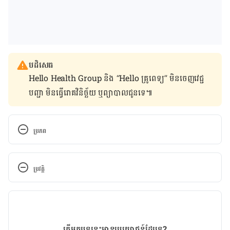
បដិសេធ
Hello Health Group និង “Hello គ្រូពេទ្យ” មិន​ចេញ​វេជ្ជ
បញ្ជា មិន​ធ្វើ​រោគវិនិច្ឆ័យ ឬ​ព្យាបាល​ជូន​ទេ៕
ប្រភព
​Keeping your vagina clean and healthy
ប្រវត្តិ
https://www.nhs.uk/live-well/sexual-
health/keeping-your-vagina-clean-and-healthy/
កំណែ​ប្រែបច្ចុប្បន្ន
How Am I *Really* Supposed to Clean My 
26/01/2022
Vagina?
អត្ថបទ​ដោយ 
នូ សោភ័ណ្ឌ
តើអត្ថបទនេះមានប្រយោជន៍ដែរទេ?