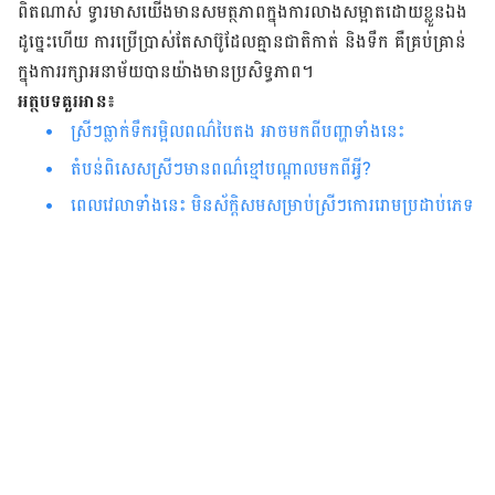
ពិត​ណាស់​ ទ្វារ​មាស​យើង​មាន​សមត្ថភាព​ក្នុង​ការ​លាង​សម្អាត​ដោយ​ខ្លួន​ឯង
ដូច្នេះ​ហើយ​ ការ​ប្រើប្រាស់​តែ​សាប៊ូ​ដែល​គ្មាន​ជាតិ​កាត់​ និង​ទឹក​ គឺ​គ្រប់គ្រាន់​
ក្នុង​ការ​រក្សា​អនាម័យ​បាន​យ៉ាង​មាន​ប្រសិទ្ធភាព​។
អត្ថបទ​គួរ​អាន៖
ស្រី​ៗ​ធ្លាក់​ទឹក​រម្អិល​ពណ៌​បៃតង អាច​មក​ពី​បញ្ហា​ទាំង​នេះ​​​​​​​​​​​​​​​​​​​​​​​​​​​​​​​​​​​​​​​​​​​​​​​​​​​​​​​​​​​​​​​​​​​
តំបន់​ពិសេស​ស្រី​ៗ​មាន​ពណ៌​​ខ្មៅ​បណ្ដាល​មក​ពី​អ្វី​?
ពេលវេលាទាំងនេះ មិនស័ក្ដិសមសម្រាប់ស្រីៗកោររោមប្រដាប់ភេទ