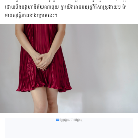
ដោយ​មិន​បង្ក​ហានិភ័យ​ណា​មួយ គ្នា​យើង​អាច​អនុវត្ត​វិធីសាស្ត្រ​​ងាយ​ៗ​ តែ​
មាន​សុវត្ថិភាព​​ខាង​ក្រោម​​នេះ​។
ផ្សព្វផ្សាយពាណិជ្ជកម្ម