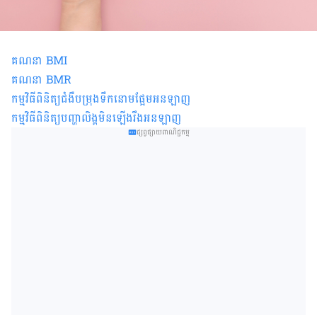
គណនា BMI
គណនា BMR
កម្មវិធីពិនិត្យជំងឺបម្រុងទឹកនោមផ្អែមអនឡាញ
កម្មវិធីពិនិត្យ​បញ្ហាលិង្គមិនឡើងរឹងអនឡាញ
ផ្សព្វផ្សាយពាណិជ្ជកម្ម