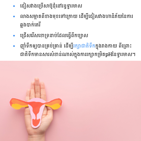
ជៀសវាង​ប្រើ​សាប៊ូ​ដុំ​នៅ​រន្ធ​ទ្វារ​មាស
​លាង​សម្អាត​ពី​ខាង​មុខ​ទៅ​ក្រោយ​ ដើម្បី​ជៀសវាង​ហានិភ័យ​នៃ​ការ​
ឆ្លង​បាក់តេរី
​ជ្រើសរើស​ខោ​ទ្រនាប់​ដែល​ធ្វើ​ពី​កប្បាស
​ញ៉ាំ​ទឹក​ឲ្យ​បាន​គ្រប់គ្រាន់​ ដើម្
បី​រក្សា​ជាតិ​ទឹក​
ក្នុង​រាងកាយ​ ពីព្រោះ​
ជាតិ​ទឹក​មាន​សារសំខាន់​ណាស់​ក្នុង​ការ​រក្សា​កម្រិត​pH​នៃ​ទ្វារ​មាស​។