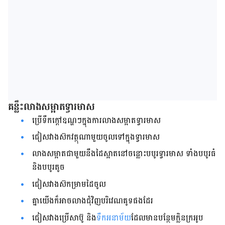
​គន្លឹះ​លាង​សម្អាត​ទ្វារ​មាស
ប្រើ​ទឹក​ក្ដៅ​ឧណ្ហ​ៗ​ក្នុង​ការ​លាង​សម្អាត​ទ្វារ​មាស
​ជៀសវាង​ស៊ក​វត្ថុ​ណា​មួយ​ចូល​ទៅ​ក្នុង​ទ្វារ​មាស
​លាង​សម្អាត​ជាមួយ​នឹង​ដៃ​ស្អាត​នៅ​ចន្លោះ​បបូរ​ទ្វារ​មាស ទាំង​បបូរ​ធំ
និង​បបូរ​តូច
ជៀសវាង​ស៊ក​ម្រាម​ដៃ​ចូល
គ្នា​យើង​ក៏​អាច​លាង​ជុំវិញ​បរិវេណ​គូទ​ផង​ដែរ
ជៀសវាង​ប្រើ​សាប៊ូ​ និង​
ទឹក​អនាម័យ​
ដែល​មាន​បន្ថែម​ក្លិន​​ក្រអូប