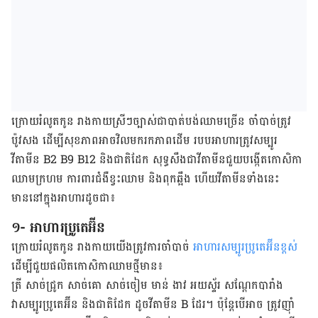
ក្រោយរំលូតកូន រាងកាយស្រីៗច្បាស់ជាបាត់បង់ឈាមច្រើន ចាំបាច់ត្រូវ
ប៉ូវសង ដើម្បីសុខភាពអាចវិលមករកភាពដើម របបអាហារត្រូវសម្បូរ
វីតាមីន B2 B9 B12 និងជាតិដែក សុទ្ធសឹងជាវីតាមីនជួយបង្កើតកោសិកា
ឈាមក្រហម ការពារជំងឺខ្វះឈាម និងពុកឆ្អឹង ហើយវីតាមីនទាំងនេះ
មាននៅក្នុងអាហារដូចជា៖
១- អាហារប្រូតេអ៊ីន
ក្រោយរំលូតកូន រាងកាយយើងត្រូវការចាំបាច់
អាហារសម្បូរប្រូតេអ៊ីនខ្ពស់
ដើម្បីជួយផលិតកោសិកាឈាមថ្មីមាន៖
ត្រី សាច់ជ្រូក សាច់គោ សាច់ចៀម មាន់ ងាវ អយស្ទ័រ សណ្តែកបារាំង
វាសម្បូរប្រូតេអ៊ីន និងជាតិដែក ដូចវីតាមីន B ដែរ។ ប៉ុន្តែបើអាច ត្រូវញ៉ាំ