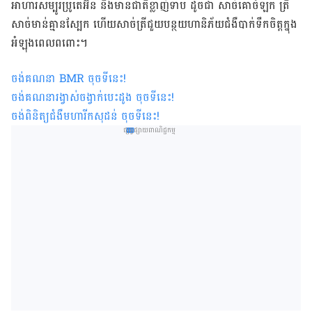
អាហារសម្បូរប្រូតេអ៊ីន និងមានជាតិខ្លាញ់ទាប ដូចជា សាច់គោចំឡក ត្រី
សាច់មាន់គ្មានស្បែក ហើយសាច់ត្រីជួយបន្ថយហានិភ័យជំងឺបាក់ទឹកចិត្តក្នុង
អំឡុងពេលពពោះ។
ចង់គណនា
BMR
ចុចទីនេះ
!
ចង់គណនារង្វាស់ចង្វាក់បេះដូង ចុចទីនេះ
!
ចង់ពិនិត្យជំងឺមហារីកសុដន់ ចុចទីនេះ
!
ផ្សព្វផ្សាយពាណិជ្ជកម្ម