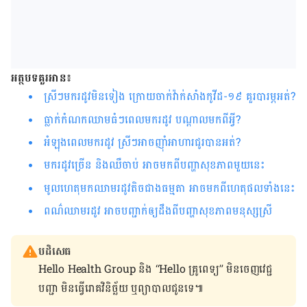
អត្ថបទគួរអាន៖
ស្រីៗមក​រដូវ​មិន​ទៀង​ ក្រោយ​ចាក់វ៉ាក់សាំង​កូវីដ-១៩ គួរ​បារម្ភ​អត់​?
ធ្លាក់​កំណក​ឈាម​ធំ​ៗ​ពេល​មក​រដូវ បណ្ដាល​មក​ពី​អ្វី​?​​​​​​​​​​​​​​​​​​​​​​​​​​​​​​​​​​​​​​​​​​​​​​​​​​​​
អំឡុង​ពេល​មក​រដូវ​ ស្រី​ៗ​អាច​ញ៉ាំ​អាហារ​ជូរ​បាន​អត់​?​​​​​​​​​​​​​​​​​​​​​​​​​​​​​​​​​​​​​​​​​​​​​​​
មក​រដូវ​ច្រើន​ និង​ឈឺចាប់​ អាច​មក​ពី​បញ្ហា​សុខភាព​មួយ​នេះ​​​​​​​​​​​​​​​​​​​​​​​​​​​​​​​​​
មូលហេតុមកឈាម​រដូវ​តិច​ជាង​​ធម្មតា អាច​មក​ពី​ហេតុផល​ទាំង​នេះ
ពណ៌ឈាមរដូវ អាចបញ្ជាក់ឲ្យដឹងពីបញ្ហាសុខភាពមនុស្សស្រី
បដិសេធ
Hello Health Group និង “Hello គ្រូពេទ្យ” មិន​ចេញ​វេជ្ជ
បញ្ជា មិន​ធ្វើ​រោគវិនិច្ឆ័យ ឬ​ព្យាបាល​ជូន​ទេ៕