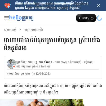
បើរវល់ ហើយចង់​រក្សាអត្ថបទទុកអានពេលក្រោយ​ច្រើនប៉ុណ្ណាក៏បាន
គ្រាន់តែ​ Login ហើយចូលទៅកាន់ សុខភាពខ្ញុំ ឥឡូវនេះ!
សុខភាពស្ត្រី
បញ្ហាស្ត្រីផ្សេងទៀត
អាហារ​ចាំបាច់​បំផុត​ក្រោយ​រំលូត​កូន ស្រី​ៗ​យើង​
មិន​គួរ​រំលង​
ត្រួតពិនិត្យដោយ
វេជ្ជ. ចាន់ ស៊ីណេត
·
ឯកទេសសម្ភព និងរោគស្ត្រី
·
ម​ន្ទីរពេទ្យ
បង្អែកមិត្តភាពកម្ពុជា-ចិន សែនសុខ
អត្ថបទ​ដោយ
ទូច សុខា
·
កែ 12/05/2023
យ៉ាងណាកុំពិបាកចិត្តរហូតបោះបង់ខ្លួនឯង ព្យាយាមញ៉ាំឲ្យច្រើនទើបឆាប់ជា
ហើយត្រូវដឹងអាហារគួរញ៉ាំ ឫ មិនគួរញ៉ាំ។