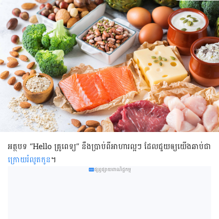
អត្ថបទ “Hello គ្រូពេទ្យ” នឹងប្រាប់ពីអាហារល្អៗ ដែលជួយឲ្យយើងឆាប់ជា
ក្រោយរំលូតកូន
។
ផ្សព្វផ្សាយពាណិជ្ជកម្ម