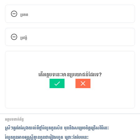
ប្រភព
What to Eat and Avoid After Abortion
ប្រវត្តិ
https://www.newhealthadvisor.org/what-to-eat-
after-abortion
កំណែ​ប្រែបច្ចុប្បន្ន
Care tips: Post abortion procedure
12/05/2023
អត្ថបទ​ដោយ 
ទូច សុខា
តើអត្ថបទនេះមានប្រយោជន៍ដែរទេ?
https://www.columbiaindiahospitals.com/health-
ត្រួតពិនិត្យដោយ 
វេជ្ជ. ចាន់ ស៊ីណេត
articles/care-tips-post-abortion-procedure
បច្ចុប្បន្នភាពដោយ៖ 
នូ សោភ័ណ្ឌ
What To Eat & Avoid After A Miscarriage?
https://www.momjunction.com/articles/what-to-
អត្ថបទពាក់ព័ន្ធ
eat-and-avoid-after-a-miscarriage_00349796/
ស្រីៗគួរតែស្វែងយល់ពីថ្នាំរំលូតកូនសិន មុននឹងសម្រេចចិត្តជ្រើសវិធីនេះ
រំលូតកូនអាចឲ្យស្ត្រីគ្មានកូនជារៀងរហូត ព្រោះតែបែបនេះ