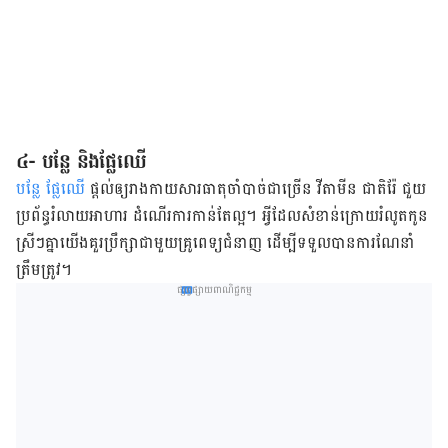
៤- បន្លែ និងផ្លែឈើ
បន្លែ ផ្លែឈើ
ផ្តល់ឲ្យរាងកាយសារធាតុចាំបាច់ជាច្រើន វីតាមីន ជាតិរ៉ែ ជួយ
ប្រព័ន្ធរំលាយអាហារ ដំណើរការកាន់តែល្អ។ អ្វីដែលសំខាន់ក្រោយរំលូតកូន
ស្រីៗគ្នាយើងគួរប្រឹក្សាជាមួយគ្រូពេទ្យជំនាញ ដើម្បីទទួលបានការណែនាំ
ត្រឹមត្រូវ។
ផ្សព្វផ្សាយពាណិជ្ជកម្ម