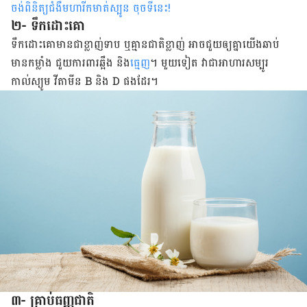
ចង់ពិនិត្យជំងឺមហារីកមាត់ស្បូន ចុចទីនេះ
!
២- ទឹកដោះគោ
ទឹកដោះគោមានជាខ្លាញ់ទាប ឬគ្មានជាតិខ្លាញ់ អាចជួយឲ្យគ្នាយើងឆាប់
មានកម្លាំង ជួយការពារឆ្អឹង និង
ធ្មេញ
។ មួយទៀត វាជាអាហារសម្បូរ
កាល់ស្យូម វីតាមីន B និង D ផងដែរ។
៣- គ្រាប់ធញ្ញជាតិ