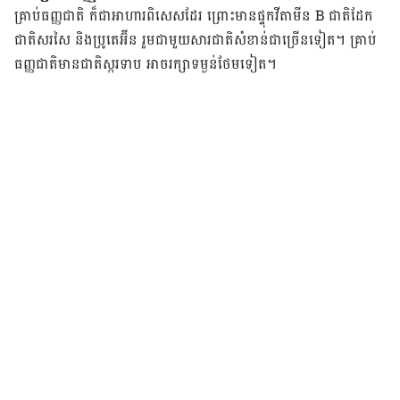
គ្រាប់ធញ្ញជាតិ ក៏ជាអាហារពិសេសដែរ ព្រោះមានផ្ទុកវីតាមីន B ជាតិដែក
ជាតិសរសៃ និងប្រូតេអ៊ីន រួមជាមួយសារជាតិសំខាន់ជាច្រើនទៀត។ គ្រាប់
ធញ្ញជាតិមានជាតិស្ករទាប អាចរក្សាទម្ងន់ថែមទៀត។