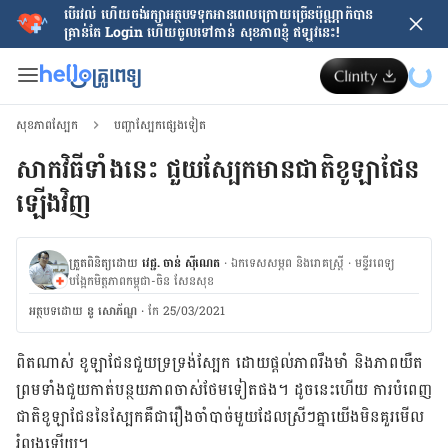
បើរវល់ ហើយចង់​រក្សាអត្ថបទទុកអានពេលក្រោយ​ច្រើនប៉ុណ្ណាក៏បាន
គ្រាន់តែ​ Login ហើយចូលទៅកាន់ សុខភាពខ្ញុំ ឥឡូវនេះ!
សុខភាពស្បែក
បញ្ហាស្បែកផ្សេងទៀត
សាក​វិធីទាំង​នេះ​​​​​​​​​​​​​​​​​​​​​​​​​​​​​​​​​​​​​​​​ ជួយស្បែក​មាន​ជាតិ​ខូឡាជែន​
ឡើង​វិញ​
ត្រួតពិនិត្យដោយ
វេជ្ជ. ចាន់ ស៊ីណេត
·
ឯកទេសសម្ភព និងរោគស្ត្រី
·
ម​ន្ទីរពេទ្យ
បង្អែកមិត្តភាពកម្ពុជា-ចិន សែនសុខ
អត្ថបទ​ដោយ
នូ សោភ័ណ្ឌ
·
កែ 25/03/2021
​ពិត​ណាស់​ ខូឡាជែន​ជួយ​ទ្រទ្រង់​ស្បែក​ ដោយ​ផ្ដល់​ភាព​រឹងមាំ​ និង​​ភាព​យឺត​
ព្រម​ទាំង​ជួយ​កាត់បន្ថយ​​ភាព​ចាស់​ថែម​ទៀត​ផង។​ ដូចនេះ​ហើយ​ ការ​បំពេញ​
ជាតិ​ខូឡាជែន​នៃ​ស្បែក​គឺ​ជា​រឿង​ចាំបាច់​​មួយ​​ដែល​ស្រី​ៗ​គ្នា​យើង​មិន​គួរ​មើល​
រំលង​ឡើយ​។