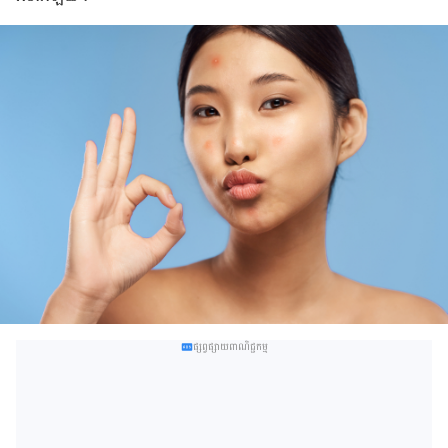
ផ្សព្វផ្សាយពាណិជ្ជកម្ម