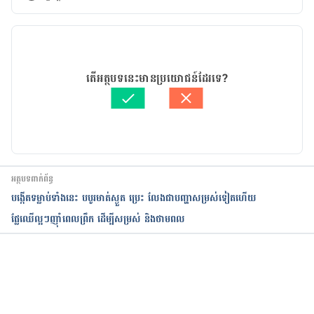
កំណែ​ប្រែបច្ចុប្បន្ន
25/03/2021
អត្ថបទ​ដោយ 
នូ សោភ័ណ្ឌ
តើអត្ថបទនេះមានប្រយោជន៍ដែរទេ?
ត្រួតពិនិត្យដោយ 
វេជ្ជ. ចាន់ ស៊ីណេត
បច្ចុប្បន្នភាពដោយ៖ 
ទូច សុខា
អត្ថបទពាក់ព័ន្ធ
បង្កើតទម្លាប់ទាំងនេះ បបូរមាត់ស្ងួត ប្រេះ លែងជាបញ្ហាសម្រស់ទៀតហើយ
ផ្លែឈើល្អៗញ៉ាំពេលព្រឹក ដើម្បីសម្រស់ និង​ថាមពល​
កំពុងដំណើរការ...