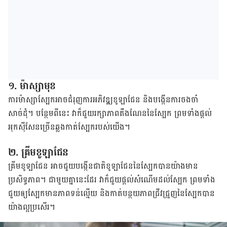
១. ម៉ាស្សា​មុខ
ការ​ម៉ាស្សា​ស្បែក​អាច​ជំរុញ​ការអភិវឌ្ឍ​ខូ​ឡា​ជែន​ និង​បង្កើន​ការ​ចងចាំ​
សាច់ដុំ។​ បន្ថែម​ពី​នេះ​ វា​ក៏​ជួយ​រក្សា​ភាព​តឹងណែន​នៃ​ស្បែក​ ព្រម​ទាំង​ផ្ដល់​
អុកស៊ីសែន​ច្រើន​ឆ្លង​កាត់​ស្បែក​របស់​យើង​។
​​​​​​២. គ្រីម​ខូឡាជែន​
គ្រីម​ខូ​ឡា​ជែន​ ​អាច​ជួយ​បង្កើន​ជាតិ​ខូឡាជែន​នៃ​ស្បែក​បាន​យ៉ាង​មាន​
ប្រសិទ្ធភាព​។​ ជាមួយ​គ្នា​នេះ​ដែរ​ វា​ក៏​ជួយ​ផ្ដល់​សំណើម​ដល់​ស្បែក​ ព្រម​ទាំង​
ជួយ​ឲ្យ​ស្បែក​មាន​ភាព​​ទន់​ល្មើយ​ និង​កាត់​បន្ថយ​ភាព​​ជ្រីវជ្រួញ​នៃ​ស្បែក​​បាន​
យ៉ាង​ល្អ​ប្រសើរ​។