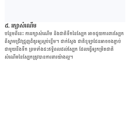
៥. រក្សា​សំណើម​​​​
បន្ថែម​ពី​នេះ​ ការ​រក្សា​សំណើម​ និង​ជាតិ​ទឹក​នៃ​ស្បែក​ អាច​ជួយ​ការពារ​ស្បែក​
ពី​​ស្នាម​ជ្រីវជ្រួញ​ដ៏​គួរ​ឲ្យ​ស្អប់​ខ្ពើម​។​ ជាក់​ស្ដែង ជាតិ​ខូឡាជែន​អាច​ចង​ភ្ជាប់​
ជាមួយ​នឹង​ទឹក​ ព្រម​ទាំង​ជះឥទ្ធិពល​ដល់​ស្បែក​ ដែល​ធ្វើ​ឲ្យ​​កម្រិត​ជាតិ​
សំណើម​​នៃ​ស្បែក​​​ត្រូវ​បាន​ការពារ​យ៉ាង​ល្អ​។