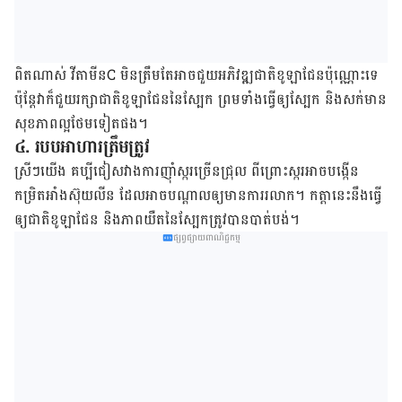
ពិត​ណាស់​ វីតាមីន​C​ មិន​ត្រឹមតែ​អាច​ជួយ​​អភិវឌ្ឍ​​ជាតិ​ខូ​ឡា​ជែន​ប៉ុណ្ណោះ​ទេ​
ប៉ុន្តែ​វា​ក៏​ជួយ​រក្សា​ជាតិ​ខូឡាជែន​នៃ​ស្បែក​ ព្រម​ទាំង​ធ្វើ​ឲ្យ​ស្បែក​ និង​សក់​មាន​
សុខភាព​ល្អ​ថែម​ទៀត​ផង​។
៤. របប​អាហារ​ត្រឹមត្រូវ​​​
​​ស្រី​ៗ​យើង គប្បី​​ជៀសវាង​ការ​ញ៉ាំ​ស្ករ​ច្រើន​ជ្រុល​ ពីព្រោះ​​ស្ករ​អាច​បង្កើន​
កម្រិត​អាំងស៊ុយលីន​ ដែល​អាច​បណ្ដាល​ឲ្យ​មាន​ការ​រលាក។​ កត្តា​នេះ​នឹង​​ធ្វើ​
ឲ្យ​ជាតិ​ខូឡាជែន​ និង​ភាព​យឺត​នៃ​ស្បែក​ត្រូវ​បាន​បាត់បង់​។​
ផ្សព្វផ្សាយពាណិជ្ជកម្ម