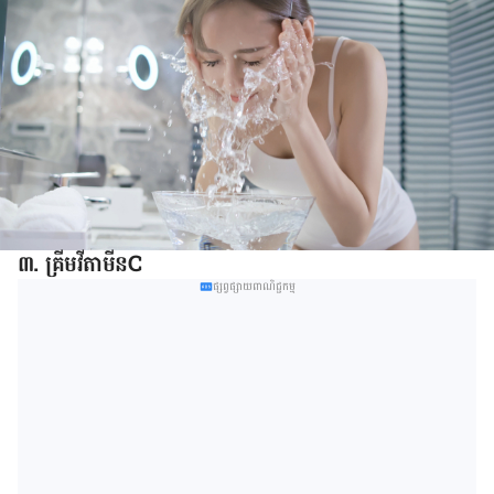
៣. គ្រីម​វីតាមីន​C
ផ្សព្វផ្សាយពាណិជ្ជកម្ម