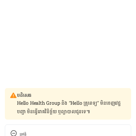
បដិសេធ
Hello Health Group និង “Hello គ្រូពេទ្យ” មិន​ចេញ​វេជ្ជ
បញ្ជា មិន​ធ្វើ​រោគវិនិច្ឆ័យ ឬ​ព្យាបាល​ជូន​ទេ៕
ប្រវត្តិ