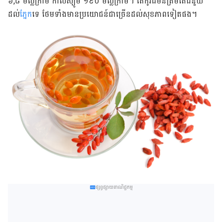
៦,៨ មិល្លីក្រាម​ កាល់ស្យូម ១៩០ មិល្លីក្រាម។ តែកូវជីមិនត្រឹមតែជំនួយ
ដល់
ភ្នែក
ទេ ថែម​ទាំង​មាន​ប្រយោជន៍ជាច្រើនដល់សុខភាពទៀតផង។
ផ្សព្វផ្សាយពាណិជ្ជកម្ម