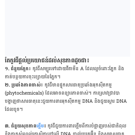
តែកូវជីផ្តល់ប្រយោជន៍ដល់សុខភាពដូចជា៖
១. ជំនួយភ្នែក
៖ កូវជីសម្បូរទៅដោយវីតាមីន A ដែលល្អចំពោះភ្នែក និង
កាត់បន្ថយការចុះខ្សោយនៃភ្នែក។
២. ប្រឆាំងភាពចាស់
៖ កូវជីមានផ្ទុកសារធាតុប្រឆាំងអុកស៊ីតកម្ម
(phytochemicals) ដែលអាចពន្យារភាពចាស់។ ការស្រាវជ្រាវបា
បង្ហាញថាសារធាតុនេះជួយការពារអុកស៊ីតកម្ម DNA និងជួយស្តារ DNA
ដែល​ខូច។
៣. ជំនួយសុខភាព
ថ្លើម
៖
កូវជីជួយការពារថ្លើមពីការបំផ្លាញរបស់ជាតិពុល
និងកាកសំណល់កោសិកានៅលើ DNA ខ្លាញ់ប្រូតេអ៊ីន និងសមាសធាតុ