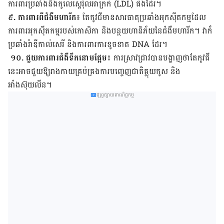
ការពារប្រឆាំងនឹងកូលេស្តេរ៉ុលអាក្រក់ (LDL) ផងដែរ។
៩. ការពារពីជំងឺមហារីក៖
តែកូវជីមានសារធាតុប្រឆាំងអុកស៊ីតកម្មដែល
ការពារអុកស៊ីតកម្មរបស់កោសិកា និង​បន្ថយ​ហានិភ័យ​នៃជំងឺមហារីក។ វាក៏
ប្រឆាំងរ៉ាឌីកាល់សេរី និងការពារការខូចខាត DNA ដែរ។
១០. ជួយការពារជំងឺទឹកនោមផ្អែម
៖ ការស្រាវជ្រាវបានបង្ហាញថាតែកូវជី
នេះអាចជួយឱ្យរាងកាយគ្រប់គ្រងការបញ្ចេញជាតិគ្លុយកូស និង
អាំងស៊ុយលីន។
ផ្សព្វផ្សាយពាណិជ្ជកម្ម