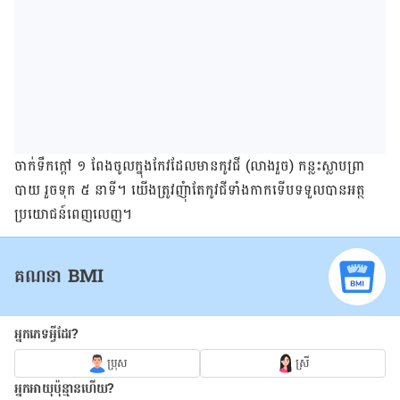
ចាក់ទឹកក្តៅ ១ ពែងចូលក្នុងកែវដែលមានកូវជី (លាងរួច) កន្លះស្លាបព្រា
បាយ រួចទុក ៥ នាទី។ យើង​ត្រូវញុំាតែកូវជីទាំងកាកទើបទទួលបានអត្ថ
ប្រយោជន៍ពេញលេញ។
គណនា BMI
អ្នកភេទអ្វីដែរ?
ប្រុស
ស្រី
អ្នកអាយុប៉ុន្មានហើយ?