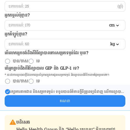
(ឆ្នាំ)
អ្នកកម្ពស់ប៉ុន្មាន?
cm
អ្នកគីឡូប៉ុន្មាន?
kg
តើលោកអ្នកចង់ដឹង​ពីវិធីព្យាបាលការសម្រកទម្ងន់ដែរ ឬទេ?
បាទ/ចាស
ទេ
តើអ្នកធ្លាប់ដឹងពីវិធីព្យាបាល GIP និង GLP-1 ទេ?
* នេះ​ជា​ការ​ព្យា​បាល​ថ្មីដែល​​មាន​ប្រសិទ្ធ​ភាព​ក្នុង​ការ​ជួយ​សម្រក​ទម្ងន់ និង​ព្យា​បាល​ជំ​ងឺ​ទឹក​នោម​ផ្អែម​ប្រភេទ២។
បាទ/ចាស
ទេ
រក្សា​ការ​តាមដាន និងសម្រក​ទម្ងន់៖ ទទួលបាន​ព័ត៌​មាន​ថ្មី​ពី​គ្រូពេទ្យ​ជំនាញ លើ​ការ​ព្យា​បាល​
ការសម្រក​ទម្ងន់ និងការផ្តល់ជំនួយដោយផ្ទាល់​ក្នុង​ប្រអប់​សារ​របស់​អ្នក។
គណនា
បដិសេធ
Hello Health Group និង “Hello គ្រូពេទ្យ” មិន​ចេញ​វេជ្ជ