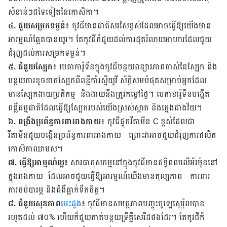
សំខាន់ៗដទៃទៀតនៃកោសិកា។
៤. ជួយសម្រកទម្ងន់
៖ កូវជីមានជាតិសរសៃខ្ពស់ដែលអាចធ្វើឱ្យយើងមាន
អារម្មណ៍ឆ្អែតបានយូរ។ តែកូវជី​ក៏ជួយ​ដល់ការ​ដុត​រំលាយអាហារដែលជួយ
ជំរុញដល់ការសម្រកទម្ងន់។
៥. ជំនួយស្បែក
៖ បេតាការ៉ូទីនក្នុងកូវជីបន្ថយពន្យារភាពចាស់នៃស្បែក និង
បន្ថយការខូចខាតស្បែកពីពន្លឺកាំរស្មីយូវី ស័ក្តិសម​បំផុត​សម្រាប់អ្នកដែល
មានស្បែកងាយប្រតិកម្ម និងងាយនឹងត្រូវកម្តៅថ្ងៃ។ បេតាខារ៉ូទីន​បង្កើត
ពន្លឺធម្មជាតិដែលធ្វើឱ្យស្បែករបស់យើងស្រស់ស្អាត និងក្មេងជាងវ័យ។
៦. ពង្រឹងប្រព័ន្ធការពាររាងកាយ
៖ កូវជីផ្ទុកវីតាមីន C ខ្ពស់ដែលជា
វីតាមីនជួយបង្កើនប្រព័ន្ធការពាររាងកាយ ព្រោះវាអាចជួយ​ជំរុញ​ការ​ផលិត​
កោសិកាឈាមស។
៧. ធ្វើឱ្យអាម្មណ៍ល្អ៖
សារធាតុសកម្មនៅក្នុងកូវជីមានឥទ្ធិពលលើអ័រម៉ូននៅ
ក្នុងរាងកាយ ដែលអាចជួយធ្វើឱ្យអារម្មណ៍យើងមានតុល្យភាព ការពារ
ការថប់បារម្ភ និងជំងឺធ្លាក់ទឹកចិត្ត។
៨. ជំនួយសុខភាព
បេះដូង
៖
កូវជីមានសមត្ថភាពបញ្ចុះកូឡេស្តេរ៉ុលបាន
រហូតដល់ ៧០% ហើយ​ក៏ជួយកាត់បន្ថយ​ទ្រីគ្លីសេរីដ​ផង​ដែរ។ តែកូវជីក៏