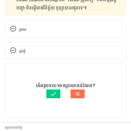
បញ្ជា មិន​ធ្វើ​រោគវិនិច្ឆ័យ ឬ​ព្យាបាល​ជូន​ទេ៕
ប្រភព
Goji berries, dried
ប្រវត្តិ
https://www.nutritionvalue.org/Goji_berries%2C_
dried_nutritional_value.html
កំណែ​ប្រែបច្ចុប្បន្ន
6 Surprising Benefits Of Goji Berry Tea
17/08/2021
អត្ថបទ​ដោយ 
សុខ វណ្ណ
តើអត្ថបទនេះមានប្រយោជន៍ដែរទេ?
https://www.organicfacts.net/goji-berry-tea.html
ត្រួតពិនិត្យដោយ 
វេជ្ជ. ចាន់ ស៊ីណេត
បច្ចុប្បន្នភាពដោយ៖ 
ដេត ធន្នី
Health benefits of Chinese Wolfberry
https://www.healthbenefitstimes.com/chinese-
wolfberry/ 
អត្ថបទពាក់ព័ន្ធ