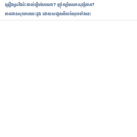
គ្រឿងស្រវឹងប៉ះពាល់ថ្លើមបែបណា? ញ៉ាំកម្រិតណាសុវត្ថិភាព?
តាមដាន​សុខភាព​បេះដូង ដោយ​សង្កេត​មើល​ចំណុច​ទាំង​នេះ​​​​​​​​​​​​​​​​​​​​
កំពុងដំណើរការ...