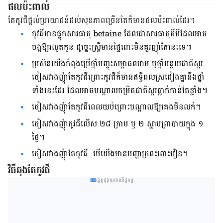
ផលប៉ះពាល់
តែកូវជីផ្តល់ប្រយោជន៍ដល់សុខភាពច្រើនតែក៏មានផលប៉ះពាល់ដែរ។
កូវជីមានផ្ទុកសារធាតុ betaine ដែលជាសារធាតុគីមីដែលអាច
បង្កឱ្យរលូតកូន ដូច្នេះ​ស្ត្រី​មាន​​ផ្ទៃពោះមិនគួរញ៉ាំតែនេះទេ។
ប្រសិនយើងកំពុងប្រើថ្នាំបញ្ចុះសម្ពាធឈាម ឬថ្នាំបន្ថយជាតិស្ករ
ចៀសវាង​ញុំាតែកូវជី​ព្រោះកូវជីក៏មានឥទ្ធិពលស្រដៀងគ្នានឹងថ្នាំ
ទាំងនេះដែរ ដែលអាច​បណ្តាល​កម្រិតជាតិស្ករធ្លាក់កាន់តែខ្លាំង។
ចៀសវាងញុំាតែកូវជីពេលយប់ព្រោះបណ្តាលឱ្យគេងមិនលក់។
ចៀសវាងញុំាកូវជីលើស ២៨ ក្រាម ឬ ២ ស្លាបព្រាបាយក្នុង ១
ថ្ងៃ។
ចៀសវាងញុំាតែកូវជី បើយើងមានបញ្ហាក្រពះពោះវៀន។
វិធីឆុងតែកូវជី
ផ្សព្វផ្សាយពាណិជ្ជកម្ម