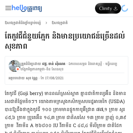
ឱសថរុក្ខជាតិនិងថ្នាំបន្ទាប់បន្សំ
ឱសថរុក្ខជាតិ
តែកូវជីជំនួយភ្នែក និងមានប្រយោជន៍ច្រើនដល់
សុខភាព
ត្រួតពិនិត្យដោយ
វេជ្ជ. ចាន់ ស៊ីណេត
·
ឯកទេសសម្ភព និងរោគស្ត្រី
·
ម​ន្ទីរពេទ្យ
បង្អែកមិត្តភាពកម្ពុជា-ចិន សែនសុខ
អត្ថបទ​ដោយ
សុខ វណ្ណ
·
កែ 17/08/2021
តែកូវជី (Goji berry) មានពណ៌ស្រស់ស្អាត គ្មានជាតិកាហ្វេអ៊ីន និងមាន
រសជាតិផ្អែមតិចៗ។ យោង​តាមក្រសួងកសិកម្មសហរដ្ឋអាមេរិក (USDA)
បានឱ្យដឹងថាក្នុងកូវជី ១០០ ក្រាមមានផ្ទុកកាបូអ៊ីដ្រាត ៧៧,១ ​ក្រាម ស្ករ
៤៥,៦ ក្រាម ប្រូតេអ៊ីន ១៤,៣ ក្រាម ជាតិសរសៃ ១៣ ក្រាម ខ្លាញ់ ០,៣៩
ក្រាម វីតាមីន A ២៦៨០០ IU វីតាមីន C ៤៨,៤ មីលីក្រាម ជាតិដែក