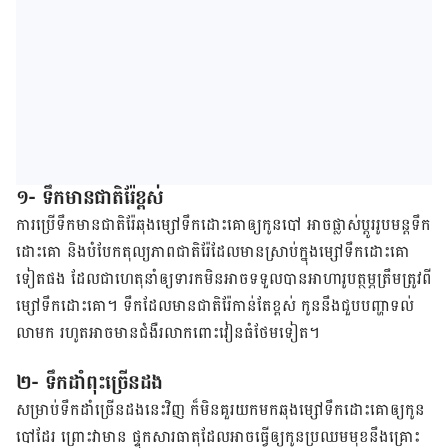
១- ទឹក​មាន​ជាតិ​រ៉ែ​ខ្ពស់
ការ​ប្រើ​ទឹក​មាន​ជាតិ​រ៉ែ​ឆុង​ម្សៅ​ទឹកដោះ​គោ​ឲ្យ​កូន​បៅ អាច​ផ្លាស់ប្ដូរ​រូបមន្ត​ទឹក
ដោះគោ និង​បំបែក​តុល្យភាព​ជាតិរ៉ែ​ដែល​មាន​ស្រាប់​ក្នុង​ម្សៅ​ទឹកដោះគោ​
ទៀត​ផង ដែល​ជា​ហេតុ​នាំឲ្យ​ទារក​មិន​អាច​ទទួល​បាន​អាហារូបត្ថម្ភ​ត្រឹមត្រូវ​ពី​
ម្សៅ​ទឹក​ដោះ​គោ។ ទឹក​ដែល​មាន​ជាតិ​រ៉ែ​កាន់តែ​ខ្ពស់ កូន​នឹង​ជួប​បញ្ហា​ទល់​
លាមក រហូត​អាច​មាន​ជំងឺ​រលាក​ពោះវៀន​ធំ​ថែម​ទៀត។
២- ទឹក​ដាំពុះ​ច្រើនដង
សម្រាប់​ទឹក​ដាំ​ច្រើន​ដង​នេះ​វិញ ក៏​មិន​គួរ​យក​មក​ឆុង​ម្សៅ​ទឹកដោះគោ​ឲ្យ​កូន​
បៅ​ដែរ ព្រោះ​វា​មាន ផ្ទុក​សារធាតុ​ដែល​អាច​ធ្វើ​ឲ្យ​កូន​ប្រឈមមុខ​នឹង​គ្រោះ