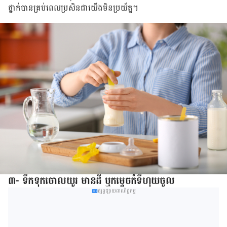
ថ្នាក់​បាន​គ្រប់​ពេល​ប្រសិនជាយើងមិន​ប្រយ័ត្ន។
៣- ទឹក​​ទុកចោល​យូរ មាន​ដី​ ឬ​កម្ទេច​កំ​ទី​ហុយ​ចូល
ផ្សព្វផ្សាយពាណិជ្ជកម្ម