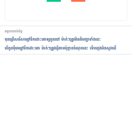
babies
អត្ថបទពាក់ព័ន្ធ
មុនជ្រើសរើសម្សៅទឹកដោះគោឲ្យកូនបៅ ម៉ាក់ៗត្រូវគិតពីបញ្ហាទាំងនេះ
បើកូនម៉ឹមម្សៅទឹកដោះគោ ម៉ាក់ៗត្រូវធ្វើតាមប៉ុន្មានចំណុចនេះ ទើបក្មេងមិនសូវឈឺ
កំពុងដំណើរការ...