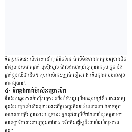
ទឹក​ប្រភេទ​នេះ បើ​ទោះ​ជា​ដាំ​ពុះ​ក៏​ពិត​មែន តែ​បើ​មិន​មាន​ការ​គ្របឲ្យ​បាន​ជិត
នាំឲ្យ​មាន​មេរោគ​ធ្លាក់ ឬ​ប៉ើង​ចូល ដែល​ជា​ហេតុ​នាំឲ្យ​កូន​រាករូស ក្អួត និង​
ធ្លាក់​ខ្លួន​ឈឺ​ជាដើម។ ដូចនេះ​ម៉ាក់​ៗ​ត្រូវតែ​ចៀសវាង ទើប​កូន​អាច​មាន​សុខ
ភាព​ល្អ​បាន។
៤- ទឹក​ឆ្លងកាត់​ម៉ាស៊ីន​ច្រោះ​ទឹក
ទឹក​ដែល​ឆ្លងកាត់​ម៉ាស៊ីន​ច្រោះ យើង​ក៏​មិន​គួរ​ប្រើ​មក​ឆុង​ម្សៅ​ទឹកដោះគោ​ឲ្យ​
កូន​ដែរ ព្រោះ​ម៉ាស៊ីន​ច្រោះ​នោះ​បើ​ផ្លាស់ប្ដូរ​មិន​ទាន់​ពេលវេលា វា​អាច​ផ្ទុក​
មេរោគ​ជាច្រើន​ក្នុង​នោះ។ ដូចនេះ អ្នក​គួរតែ​ប្រើ​ទឹក​ដែល​ដាំ​ពុះ​ធម្មតា​មក​
ឆុង​ម្សៅ​ទឹកដោះគោ​ឲ្យ​កូន​បៅ​បាន ទើប​មិន​ធ្វើ​ឲ្យ​ប៉ះពាល់​ដល់​សុខភាព​
កូន។