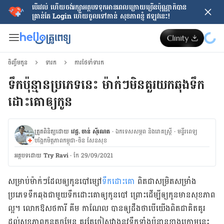
បើរវល់ ហើយចង់​រក្សាអត្ថបទទុកអានពេលក្រោយ​ច្រើនប៉ុណ្ណាក៏បាន
គ្រាន់តែ​ Login ហើយចូលទៅកាន់ សុខភាពខ្ញុំ ឥឡូវនេះ!
ចិញ្ចឹមកូន
ទារក
ការថែទាំទារក
ទឹកប៉ុន្មានប្រភេទនេះ ម៉ាក់ៗមិនគួរយកឆុងទឹក
ដោះគោឲ្យកូន
ត្រួតពិនិត្យដោយ
វេជ្ជ. ចាន់ ស៊ីណេត
·
ឯកទេសសម្ភព និងរោគស្ត្រី
·
ម​ន្ទីរពេទ្យ
បង្អែកមិត្តភាពកម្ពុជា-ចិន សែនសុខ
អត្ថបទ​ដោយ
Try Ravi
·
កែ 29/09/2021
សម្រាប់​ម៉ាក់​ៗ​ដែល​ឲ្យ​កូន​បៅ​ម្សៅ​
ទឹកដោះ​គោ
ពិតជា​សម្រិតសម្រាំង
ប្រភេទទឹក​ឆុង​ជាមួយ​ទឹកដោះ​គោ​ឲ្យ​កូនបៅ ព្រោះដើម្បីឲ្យកូនមានសុខភាព
ល្អ។ លោកឱសថ​ការី គីម កាណែល បាន​ឲ្យដឹង​ថាបើយើង​ពិតជា​គិតគូរ​
ដល់​សុខភាព​កូន​តូច​មែន គួរតែ​ចៀសវាង​នូវ​ទឹក​ទាំង​ប៉ុន្មាន​ខាងក្រោម​នេះ