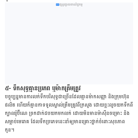
ផ្សព្វផ្សាយពាណិជ្ជកម្ម
៥- ទឹក​សុទ្ធ​គ្មាន​ប្រភព ឬ​ម៉ាក​ត្រឹមត្រូវ
បច្ចុប្បន្ន​មាន​ការ​លក់​ទឹក​បរិសុទ្ធ​ជាច្រើន​ដែល​គ្មាន​ម៉ាក​សញ្ញា និង​ក្រុមហ៊ុន​
ផលិត ហើយ​ក៏​គ្មាន​កា​ទទួល​ស្គាល់​ត្រឹមត្រូវ​ពី​ក្រសួង ដោយ​ខ្លះ​លួច​យក​ទឹក​ពី​
ក្បាល​រ៉ូប៊ីណេ ច្រក​ដាក់​ដប​យក​មក​លក់ ដោយ​មិន​មាន​ម៉ាស៊ីន​ចម្រោះ និង​
សម្លាប់​មេរោគ ដែល​ទឹក​ប្រភេទ​នេះ​នាំឲ្យ​មាន​គ្រោះថ្នាក់​ចំពោះ​សុខភាព​
កូន។