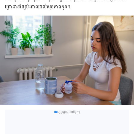
ព្រោះ​វា​នាំឲ្យ​ប៉ះពាល់​ដល់​សុខភាព​កូន។
ផ្សព្វផ្សាយពាណិជ្ជកម្ម