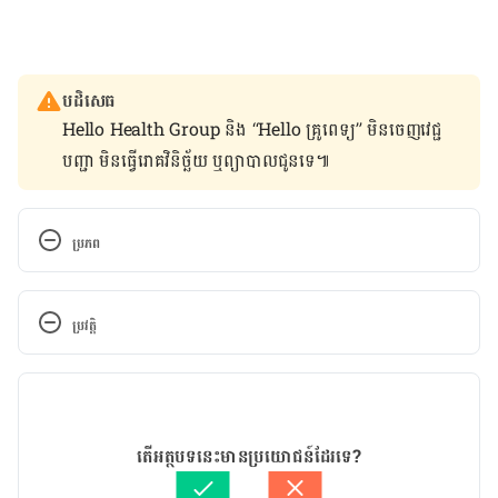
បដិសេធ
Hello Health Group និង “Hello គ្រូពេទ្យ” មិន​ចេញ​វេជ្ជ
បញ្ជា មិន​ធ្វើ​រោគវិនិច្ឆ័យ ឬ​ព្យាបាល​ជូន​ទេ៕
ប្រភព
Making water safe to drink, 
https://www.dhhs.tas.gov.au/publichealth/commu
ប្រវត្តិ
nity_nutrition/health_and_community_workers/
pregnancy_and_early_childhood_0-
កំណែ​ប្រែបច្ចុប្បន្ន
5/resources_for_child_and_family_health_nurses
/tucker_talk/infants/drinking_water_for_babies
29/09/2021
អត្ថបទ​ដោយ 
Try Ravi
តើអត្ថបទនេះមានប្រយោជន៍ដែរទេ?
Drinks for babies, 
ត្រួតពិនិត្យដោយ 
វេជ្ជ. ចាន់ ស៊ីណេត
https://www.nidirect.gov.uk/articles/drinks-
បច្ចុប្បន្នភាពដោយ៖ 
ទូច សុខា