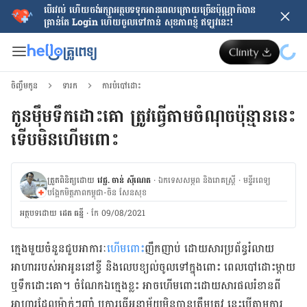
បើរវល់ ហើយចង់​រក្សាអត្ថបទទុកអានពេលក្រោយ​ច្រើនប៉ុណ្ណាក៏បាន
គ្រាន់តែ​ Login ហើយចូលទៅកាន់ សុខភាពខ្ញុំ ឥឡូវនេះ!
ចិញ្ចឹមកូន
ទារក
ការបំបៅដោះ
កូនម៉ឹមទឹកដោះគោ ត្រូវធ្វើតាមចំណុចប៉ុន្មាននេះ
ទើបមិនហើមពោះ
ត្រួតពិនិត្យដោយ
វេជ្ជ. ចាន់ ស៊ីណេត
·
ឯកទេសសម្ភព និងរោគស្ត្រី
·
ម​ន្ទីរពេទ្យ
បង្អែកមិត្តភាពកម្ពុជា-ចិន សែនសុខ
អត្ថបទ​ដោយ
ដេត ធន្នី
·
កែ 09/08/2021
ក្មេងមួយចំនួនជួបអាការៈ
ហើមពោះ
ញឹកញាប់ ដោយសារប្រព័ន្ធរំលាយ
អាហាររបស់អាអូននៅខ្ចី និងលេបខ្យល់ចូលទៅក្នុងពោះ ពេលបៅដោះម្ដាយ
ឬទឹកដោះគោ។ ចំណែកឯក្មេងខ្លះ អាចហើមពោះដោយសារផលរំខានពី
អាហារដែលម៉ាក់ៗញ៉ាំ ឬការធ្វើអនាម័យមិនបានត្រឹមត្រូវ នេះបើតាមការ