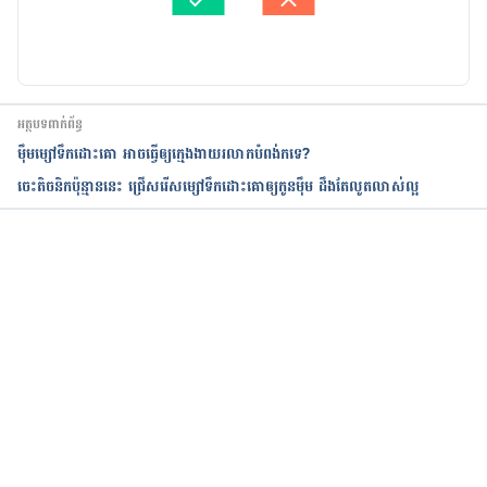
បច្ចុប្បន្នភាពដោយ៖ 
ដេត ធន្នី
អត្ថបទពាក់ព័ន្ធ
ម៉ឹមម្សៅទឹកដោះគោ អាចធ្វើឲ្យក្មេងងាយរលាកបំពង់កទេ?
ចេះតិចនិកប៉ុន្មាននេះ ជ្រើសរើសម្សៅទឹកដោះគោឲ្យកូនម៉ឹម ដឹងតែលូតលាស់ល្អ
កំពុងដំណើរការ...