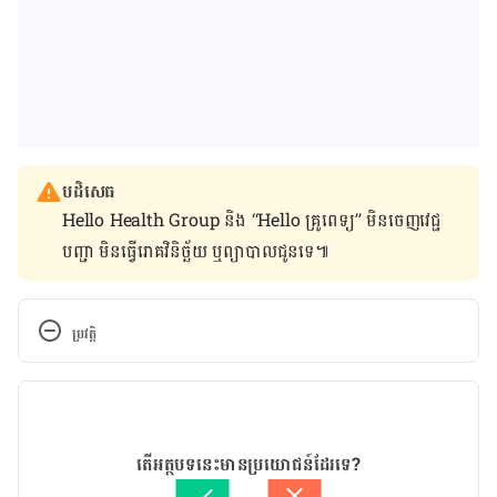
បដិសេធ
Hello Health Group និង “Hello គ្រូពេទ្យ” មិន​ចេញ​វេជ្ជ
បញ្ជា មិន​ធ្វើ​រោគវិនិច្ឆ័យ ឬ​ព្យាបាល​ជូន​ទេ៕
ប្រវត្តិ
កំណែ​ប្រែបច្ចុប្បន្ន
09/08/2021
អត្ថបទ​ដោយ 
ដេត ធន្នី
តើអត្ថបទនេះមានប្រយោជន៍ដែរទេ?
ត្រួតពិនិត្យដោយ 
វេជ្ជ. ចាន់ ស៊ីណេត