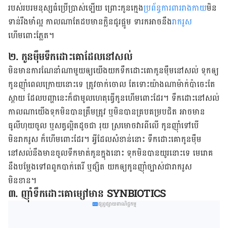
របស់របរមនុស្សធំប្រើប្រាស់ឡើយ ព្រោះកូនក្មេង
ប្រព័ន្ធការពាររាងកាយ
មិន
ទាន់រឹងមាំល្អ កាលណាតែដបមានក្លិនជូរផ្អូម ទារកអាចនឹង
រាករូស
ហើមពោះភ្លែត។
២. កូនម៉ឹមទឹកដោះគោដែលនៅសល់
មិនមានការណែនាំណាមួយឲ្យយើងយកទឹកដោះគោកូនម៉ឹមនៅសល់ ទុកឲ្យ
កូនញ៉ាំពេលក្រោយនោះទេ ត្រូវចាក់ចោល តែទោះយ៉ាងណាម៉ាក់ប៉ាចេះតែ
ស្តាយ ដែលបញ្ហានេះក៏ជាមូលហេតុធ្វើកូនហើមពោះដែរ។ ទឹកដោះនៅសល់
កាលណាយើងទុកមិនបានត្រឹមត្រូវ ឬមិនបានគ្របគម្របជិត អាចមាន
ធូលីហុយចូល ឬសត្វល្អិតដូចជា រុយ ស្រមោចវារពីលើ កូនញ៉ាំទៅបើ
មិនរាករូស ក៏ហើមពោះដែរ។ អ្វីដែលសំខាន់នោះ ទឹកដោះគោកូនម៉ឹម
នៅសល់នឹងមានចូលទឹកមាត់កូនក្នុងនោះ ទុកមិនបានយូរនោះទេ មេរោគ
នឹងបម្លែងទៅពពួកបាក់តេរី ឬផ្សិត យកឲ្យកូនញ៉ាំច្បាស់ជារាករូស
មិនខាន។
៣. ញ៉ាំទឹកដោះគោម្សៅមាន SYNBIOTICS
ផ្សព្វផ្សាយពាណិជ្ជកម្ម