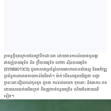
រូបមន្តថ្មីចុងក្រោយនៃម្សៅទឹកដោះគោ ដោយមានការសំយោគចូលគ្នា
រវាងប្រ៉ូបាយអូទិក និង ប្រ៊ីបាយអូទិក ហៅថា ស៊ីនបាយអូទិក
(SYNBIOTICS) ជួយកសាងប្រព័ន្ធរំលាយអាហារបានយ៉ាងល្អ និងអភិវឌ្ឍ
ប្រព័ន្ធការពាររាងកាយកាន់តែរឹងមាំ។ ម៉ាក់ៗនឹងសង្កេតឃើញថា បញ្ហា
ក្រពះពោះវៀនរបស់កូនតូច ដូចជា ការទល់លាមក ចុកពោះ និងអាការៈរាក
ដោយសារបាក់តេរីអាក្រក់ នឹងត្រូវកាត់បន្ថយច្រើន ហើយមិនងាយឈឺ
ទៀត។