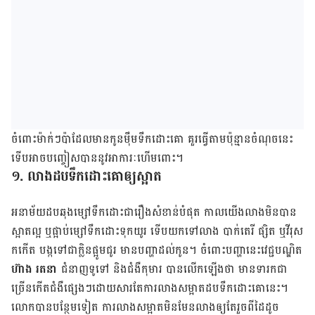
ចំពោះម៉ាក់ៗប៉ាដែលមានកូនម៉ឹមទឹកដោះគោ គួរធ្វើតាមប៉ុន្មានចំណុចនេះ
ទើបអាចបញ្ចៀសបាននូវអាការៈហើមពោះ។
១. លាងដបទឹកដោះគោឲ្យស្អាត
អនាម័យដបឆុងម្សៅទឹកដោះជារឿងសំខាន់បំផុត កាលយើងលាងមិនបាន
ស្អាតល្អ ឬផ្អាប់ម្សៅទឹកដោះទុកយូរ ទើបយកទៅលាង បាក់តេរី ផ្សិត ឬវីរុស
កកើត បង្កទៅជាក្លិនផ្អូមជូរ មានបញ្ហាដល់កូន។ ចំពោះបញ្ហានេះវេជ្ជបណ្ឌិត
ហ៊ាង រតនា
ជំនាញទូទៅ និងជំងឺកុមារ បានលើកឡើងថា មានទារកជា
ច្រើនកើតជំងឺផ្សេងៗដោយសារតែការលាងសម្អាតដបទឹកដោះគោនេះ។
លោកបានបន្ថែមទៀត ការលាងសម្អាតមិនមែនលាងឲ្យតែរួចពីដៃដូច