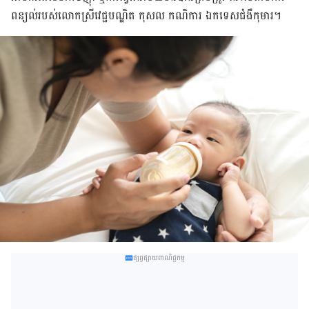
ពន្យល់របស់លោកស្រីវេជ្ជបណ្ឌិត កុសល កណិការ ឯកទេសជំងឺកុមារ។
ផ្សព្វផ្សាយពាណិជ្ជកម្ម