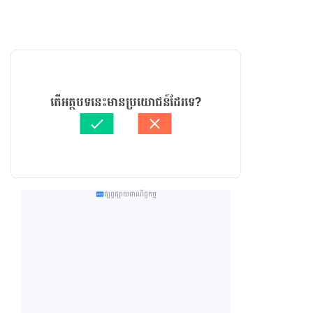
តើអត្ថបទនេះមានប្រយោជន៍ដែរទេ?
ផ្សព្វផ្សាយពាណិជ្ជកម្ម