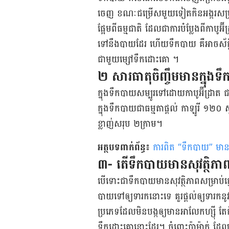
ចេញ ខណៈជម្រើសមួយទៀត​កិនអង្ករសម្រូប
ផ្អែមពីធម្មជាតិ ដែលជាការបំប្លែងពីកាបូ
ទៅនឹងបាយដែរ ហើយទឹកបាយ គឺអាចស័ក្ដិស
ជាមួយម្សៅ​ទឹកដោះគោ ។
២ សារធាតុចិញ្ចឹមមានក្នុងទ
ក្នុងទឹកបាយ​សម្បូរទៅដោយកាបូអ៊ីដ្រាត
ក្នុងទឹកបាយជាធម្មតាផ្ដល់ កាឡូរី ១២០ ស្
ខ្លាញ់សរុប ២ក្រាម។
អត្ថបទពាក់ព័ន្ធ៖
ការពិត “ទឹកបាយ” មានប
៣- តើទឹកបាយមានសុវត្ថិភា
បើទោះជាទឹកបាយមានសុវត្ថិភាពសម្រាប់ក្មេ
បាយ​ទៅឲ្យទារកនោះទេ គួរផ្តល់ឲ្យទារកន
ប្រភេទ​ដែលមិនបង្កឲ្យមាន​អាលែកហ្ស៊ី​ 
ទឹកដោះគោនោះដែរ។ ចំពោះប៉ាម៉ាក់ ដែ