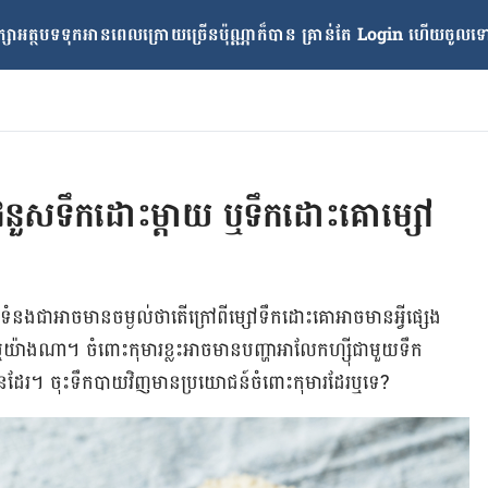
្សាអត្ថបទទុកអានពេលក្រោយ​ច្រើនប៉ុណ្ណាក៏បាន គ្រាន់តែ​ Login ហើយចូលទៅក
ំនួសទឹកដោះម្តាយ ឬទឹកដោះគោម្សៅ
នងជា​អាចមានចម្ងល់ថាតើ​ក្រៅពី​ម្សៅ​ទឹក​ដោះគោ​​អាចមានអ្វីផ្សេង​
ានឬយ៉ាងណា​។​​ ចំពោះកុមារ​ខ្លះអាចមាន​បញ្ហា​អាលែកហ្ស៊ីជាមួយ​ទឹក
​ដែរ។ ចុះ​ទឹកបាយ​វិញ​មានប្រយោជន៍​ចំពោះ​កុមារ​ដែរឬទេ?​