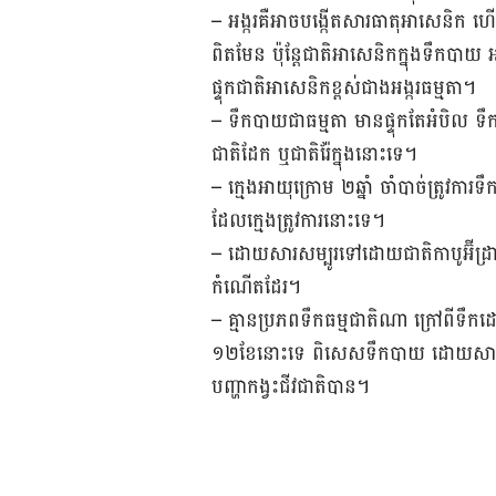
– អង្ករគឺអាចបង្កើតសារធាតុអាសេនិក ហើ
ពិតមែន ប៉ុន្តែជាតិអាសេនិកក្នុងទឹកបាយ
ផ្ទុកជាតិអាសេនិកខ្ពស់ជាងអង្ករធម្មតា។
– ទឹកបាយជាធម្មតា មានផ្ទុកតែអំបិល ទឹ
ជាតិដែក ឬជាតិរ៉ែក្នុងនោះទេ។
– ក្មេងអាយុក្រោម ២ឆ្នាំ ចាំបាច់ត្រូវកា
ដែល​ក្មេងត្រូវការនោះទេ។
– ដោយសារសម្បូរទៅដោយជាតិកាបូអ៊ីដ្រាត
កំណើតដែរ។
– គ្មានប្រភពទឹកធម្មជាតិណា ក្រៅពីទឹក
១២ខែនោះទេ ពិសេសទឹកបាយ ដោយសារវាមា
បញ្ហាកង្វះជីវជាតិបាន។