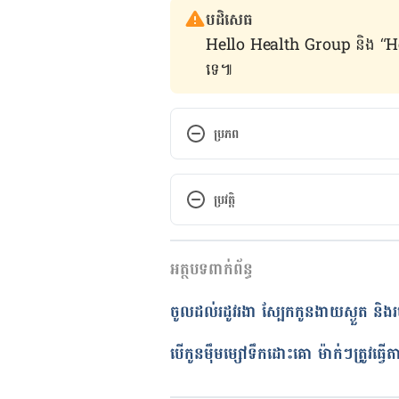
បដិសេធ
Hello Health Group និង “Hello គ្រ
ទេ៕
ប្រភព
Rice Milk for Babies and Toddler
ប្រវត្តិ
កំណែ​ប្រែបច្ចុប្បន្ន
អត្ថបទពាក់ព័ន្ធ
17/06/2020
អត្ថបទ​ដោយ 
សន សុភា
ចូលដល់រដូវរងា ស្បែកកូនងាយស្ងួត និង
ត្រួតពិនិត្យដោយ
គឹម កាណែល
បច្ចុប្បន្នភាពដោយ៖ 
Solika
បើកូនម៉ឹមម្សៅទឹកដោះគោ ម៉ាក់ៗត្រូវធ្វើ