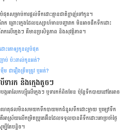
្អបំផុតសម្រាប់ការផ្តល់ទឹកដោះគ្មានជាតិខ្លាញ់ទៅកូន។
ាលជំងឺរាក ព្រោះក្មេងដែលឧស្សាហ៍មានបញ្ហារាក មិនអាចផឹកទឹកដោះ
លើក្មេងៗ គឺមានប្រសិទ្ធភាព និងសុវត្ថិភាព។
កដោះគោឲ្យកូនល្អបំផុត
ញាប់ ប៉ះពាល់កូនអត់?
ម ជារឿងត្រឹមត្រូវ ឬអត់?
ទារក និងក្មេងតូចៗ
្កអាលែកហ្ស៊ីលើក្មេងៗ ឬទារកក៏ពិតមែន ប៉ុន្តែទឹកបាយ​នៅតែអាច
 ក៏ជាហេតុផលមិនសមយកទឹកបាយមកជំនួសទឹកដោះម្តាយ ឬម្សៅ​ទឹក​
អាស្រ័យលើកម្រិតប្រូតេអ៊ីនដែលទទួលបានពីទឹកដោះគោប្រចាំថ្ងៃ
ូម្បីតែបន្តិច។