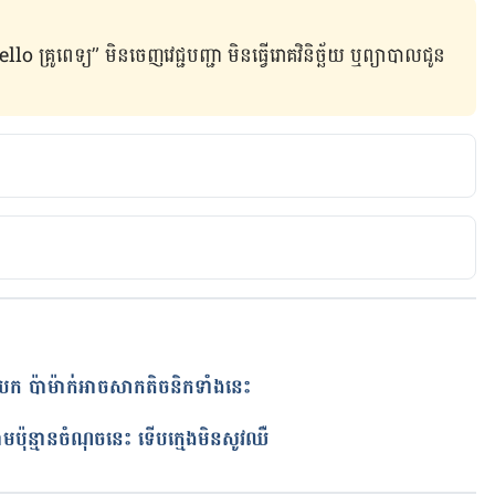
ូពេទ្យ” មិន​ចេញ​វេជ្ជបញ្ជា មិន​ធ្វើ​រោគវិនិច្ឆ័យ ឬ​ព្យាបាល​ជូន​
s – Is It a Healthier Alternative?
របក ប៉ាម៉ាក់អាចសាកតិចនិកទាំងនេះ
តាមប៉ុន្មានចំណុចនេះ ទើបក្មេងមិនសូវឈឺ