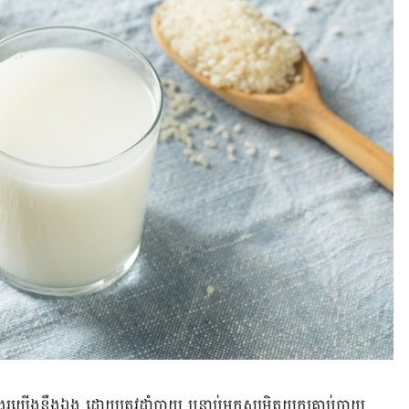
្ករយើងនឹងឯង ដោយត្រូវដាំបាយ បន្ទាប់មកសម្រិតយកគ្រាប់បាយ