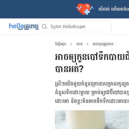
បើរវល់ ហើយចង់​រក
ចិញ្ចឹមកូន
ទារក
អាហារូបត្ថម្ភទារក
អាចឲ្យកូនបៅទឹកបាយជ
បានអត់?
ស្រីៗយើងមួយចំនួន​ក្រោយ​សម្រាលកូនរួច​ទំ
ជំនួស​ទឹកដោះម្ដាយ ម្រាប់​ឲ្យ​ប៊េប៊ី​បៅ​ប
ដោះគោ និង​ខ្លះ​មិនអាច​ផឹកទឹក​ដោះគោបាន