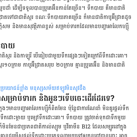
ដាំ ដើម្បីទទួលបានប្រូតេអ៊ីនកាន់តែច្រើន។ ទឹកបាយ គឺមានជាតិ
អ៊ីដ្រាត​ទៅជាជាតិស្ករ ខណៈទឹកបាយភាគច្រើន ក៏មានជាតិកាបូអ៊ីដ្រាតដូច
ម និងមានសុវត្ថិភាពខ្ពស់ សម្រាប់ទារកដែលមានបញ្ហាអាលែកហ្ស៊ី
ឹកបាយ
 ជាតិស្ករ និងកាឡូរី បើធៀបជាមួយទឹកផ្សេងៗទៀតក្រៅពីទឹកដោះគោ។
ករ១០ក្រាម កាបូអ៊ីដ្រាតសរុប ២០ក្រាម គ្មានប្រូតេអ៊ីន និងមានជាតិ
្រយោជន៍ខ្លាំង មនុស្សសម័យ​ឥឡូវមិនសូវដឹង
ពសម្រាប់ទារក និងអូនៗទើបចេះដើរដែរទេ?
ងៗមានបញ្ហាអាលែកហ្ស៊ីក៏ពិតមែន ប៉ុន្តែជាការណែនាំ មិនគួរផ្តល់ទឹក​
ូវទឹកដោះម្តាយ ឬម្សៅទឹកដោះគោ។ ទឹកបាយ ត្រូវចាត់ទុកជាទឹកមួយ
តែក៏មិនមែនជាប្រភពជាតិកាល់ស្យូម ឬវីតាមីន B12 ដែលសម្បូរនៅក្នុង
លគ្មានជម្រើសផ្តល់ទឹកដោះប្រភេទណាមួយទៅឲ្យកូនបៅបាននោះ អាច