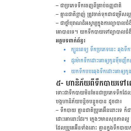
– ជាប្រភេទទឹកចេញពីគ្រាប់​ធញ្ញជាតិ
– គ្មានជាតិខ្លាញ់ ត្រូវចាត់ទុកជាជម្រើសល
– ជាថ្នាំបុរាណដ៏អស្ចារ្យក្នុងការព្យាប
គោបានទេ។ យកទឹកបាយទៅព្យាបាលជំងឺរាក
អត្ថបទពាក់ព័ន្ធ៖
ក្បួនពេទ្យ ទឹកប្រភេទនេះ ឆុងទឹ
ដូរម៉ាកទឹកដោះគោឲ្យកូនម៉ឹមញឹក
យកទឹកបបរឆុងទឹកដោះគោឲ្យកូនម៉ឹ
៥- ហានិភ័យពីទឹកបាយទៅលើ
ទោះជាទឹកបាយ​មិនមែនជាប្រភេទទឹកដែលបង
បង្កហានិភ័យបន្តិចបន្តួចបាន ដូចជា៖
– ទឹកបាយ គ្មានជាតិប្រូតេអ៊ីននោះទេ
ដោះគោនោះដែរ។ ក្មេងៗមានសុខភាពល្អ គឺ
ដែលប្រូតេអ៊ីនទាំងនោះ គ្មានក្នុងទឹកបាយស