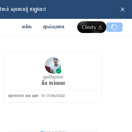
ាន់ សុខភាពខ្ញុំ ឥឡូវនេះ!
មាតិកា
រង្វាស់​សុខភាព
ត្រួតពិនិត្យដោយ
គឹម កាណែល
អត្ថបទ​ដោយ
សន សុភា
·
កែ 17/06/2020