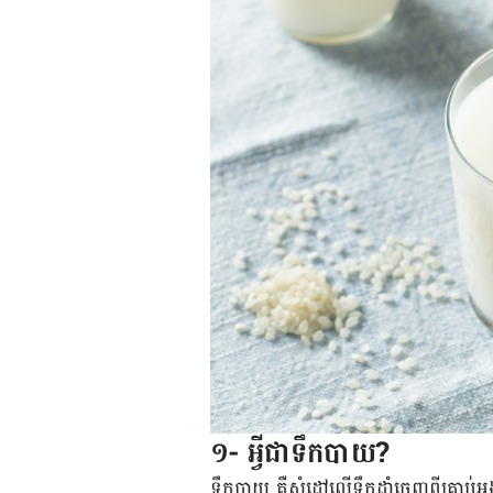
១- អ្វីជាទឹកបាយ?
ទឹកបាយ គឺសំដៅលើទឹកដាំចេញពីគ្រាប់អង