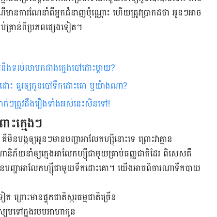
ណី​មានការណែនាំពីអ្នកជំនាញប៉ុណ្ណោះ​ ហើយ​ត្រូវប្រាកដថា អូនៗអាច
់គ្រាន់ពី​ប្រ​ភព​ផ្សេង​ទៀត។
យនឹងទល់លាមកជាងក្មេងបៅដោះម្តាយ?
ឹកដោះ គួរឲ្យកូនបៅទឹកដោះគោ ឬយ៉ាងណា?
ម៉ាក់ៗត្រូវដឹងរឿងទាំងអស់នេះសិនទៅ!
ពោះក្មេងៗ
គឺមិនបង្កឲ្យអូនៗមានបញ្ហាអាលែកហ្ស៊ីនោះទេ ព្រោះវាគ្មាន
ិភ័យនាំឲ្យក្មេងអាលែកហ្ស៊ីជាមួយ​គ្រាប់ធញ្ញជាតិដែរ ពិសេសគឺ
នៗមានបញ្ហាអាលែកហ្ស៊ីជាមួយទឹកដោះគោ។ យើងអាចពិចារណាទឹកបាយ
 ព្រោះមានផ្ទុកជាតិស្ករធម្មជាតិច្រើន
ស្យូមទៅក្នុងរបបអាហាកូន