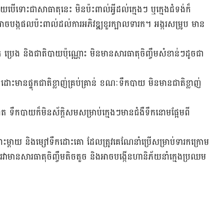
យបើទោះជាសាធាតុនេះ មិនប៉ះពាល់អ្វីដល់ក្មេងៗ ឬក្មេងជំទង់ក៏
 អាចបង្កផលប៉ះពាល់ដល់ការអភិវឌ្ឍខួរក្បាលទារក។ អង្ករសម្រូប មាន
ក ប្រេង និងជាតិបាយប៉ុណ្ណោះ មិនមានសារធាតុចិញ្ចឹមសំខាន់ៗដូចជា
រទឹកដោះមានផ្ទុកជាតិខ្លាញ់គ្រប់គ្រាន់ ខណៈទឹកបាយ មិនមានជាតិខ្លាញ់
 ទឹកបាយក៏មិនស័ក្ដិសមសម្រាប់ក្មេងៗមានជំងឺទឹកនោមផ្អែមពី
ដោះម្តាយ និងម្សៅទឹកដោះគោ ដែលត្រូវគេណែនាំប្រើសម្រាប់ទារកក្រោម
នសារធាតុចិញ្ចឹមតិចតួច និងអាចបង្កើនហានិភ័យនាំក្មេងប្រឈម