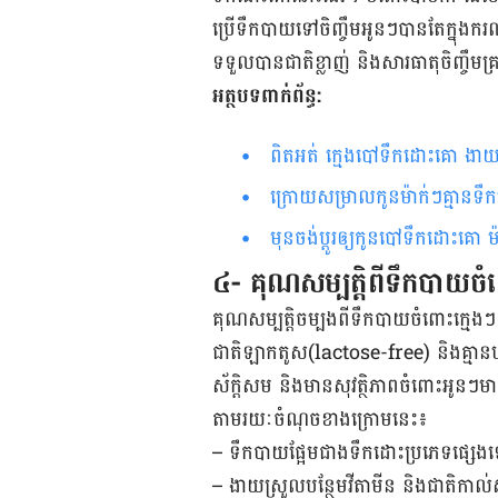
ប្រើទឹកបាយទៅចិញ្ចឹមអូនៗបាន​តែក្នុង​ករ
ទទួលបានជាតិខ្លាញ់ និងសារធាតុចិញ្ចឹមគ្រប
អត្ថបទពាក់ព័ន្ធ:
ពិតអត់ ក្មេងបៅទឹកដោះគោ ងា
ក្រោយសម្រាលកូនម៉ាក់ៗគ្មានទ
មុនចង់ប្តូរឲ្យកូនបៅទឹកដោះគោ 
៤- គុណសម្បត្តិពីទឹកបាយចំ
គុណសម្បត្តិចម្បងពីទឹកបាយចំពោះក្មេងៗ 
ជាតិឡាកតូស(lactose-free) និងគ្មានហាន
ស័ក្ដិសម និងមានសុវត្ថិភាពចំពោះអូ
តាមរយៈចំណុចខាងក្រោមនេះ៖
– ទឹកបាយផ្អែមជាងទឹកដោះប្រភេទផ្សេងទៀត
– ងាយស្រួលបន្ថែមវីតាមីន និងជាតិកាល់