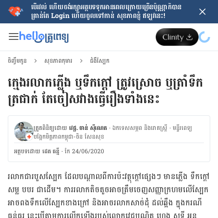
បើរវល់ ហើយចង់​រក្សាអត្ថបទទុកអានពេលក្រោយ​ច្រើនប៉ុណ្ណាក៏បាន
គ្រាន់តែ​ Login ហើយចូលទៅកាន់ សុខភាពខ្ញុំ ឥឡូវនេះ!
ចិញ្ចឹមកូន
សុខភាពកុមារ
ជំងឺស្បែក
ក្មេងរលាកភ្លើង ឬទឹកក្តៅ ត្រូវស្រោច ឬត្រាំទឹក
ត្រជាក់ តែចៀសវាងធ្វើរឿងទាំងនេះ
ត្រួតពិនិត្យដោយ
វេជ្ជ. ចាន់ ស៊ីណេត
·
ឯកទេសសម្ភព និងរោគស្ត្រី
·
ម​ន្ទីរពេទ្យ
បង្អែកមិត្តភាពកម្ពុជា-ចិន សែនសុខ
អត្ថបទ​ដោយ
ដេត ធន្នី
·
កែ 24/06/2020
រលាក​ជា​របួស​ស្បែក ដែល​បណ្តាល​ពី​ការ​ប៉ះ​វត្ថុ​ក្តៅ​ផ្សេងៗ មាន​ភ្លើង ទឹកក្តៅ
សម្ល បបរ ជាដើម។ ការ​រលាក​តិចតួច​អាច​ត្រឹម​ចេញ​សញ្ញា​ក្រហម​លើ​ស្បែក
អាច​ពងទឹក​លើ​ស្បែក​ខាង​ក្រៅ និង​អាច​រលាក​សាច់ដុំ ដល់​ឆ្អឹង ក្នុង​ករណី​
ធ្ងន់ធ្ងរ នេះ​បើ​តាម​ការ​លើក​ឡើង​របស់​លោក​វេជ្ជបណ្ឌិត ហេង សុទ្ធី អនុ​