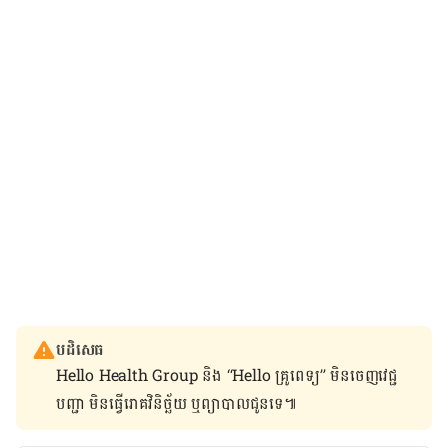
បដិសេធ
Hello Health Group និង “Hello គ្រូពេទ្យ” មិន​ចេញ​វេជ្ជ
បញ្ជា មិន​ធ្វើ​រោគវិនិច្ឆ័យ ឬ​ព្យាបាល​ជូន​ទេ៕