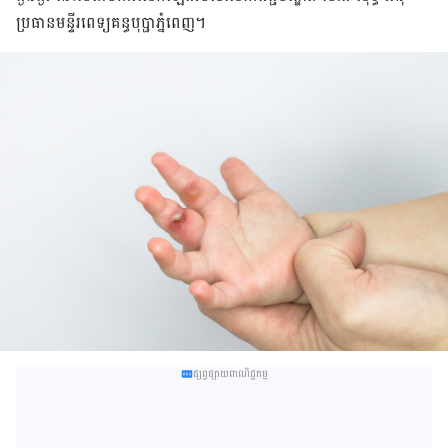
ប្រធាន​មន្ទីរពេទ្យ​គន្ធបុប្ជា​ភ្នំពេញ។
ផ្សព្វផ្សាយពាណិជ្ជកម្ម