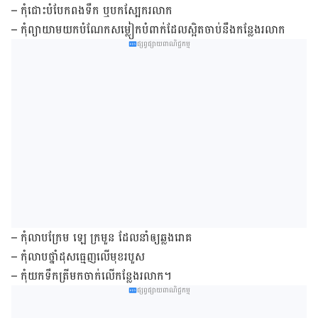
– កុំជោះ​បំបែក​ពង​ទឹក ឬ​បក​ស្បែក​រលាក
– កុំ​ព្យាយាម​យក​បំណែក​សម្លៀក​បំពាក់​ដែល​ស្អិត​ចាប់​នឹង​កន្លែងរលាក
ផ្សព្វផ្សាយពាណិជ្ជកម្ម
– កុំ​លាប​ក្រែម ឡេ ក្រមួន ដែល​នាំ​ឲ្យ​ឆ្លងរោគ
– កុំ​លាប​ថ្នាំ​ដុស​ធ្មេញ​លើ​មុខរបួស
– កុំ​យក​ទឹកត្រី​មក​ចាក់​លើ​កន្លែង​រលាក។
ផ្សព្វផ្សាយពាណិជ្ជកម្ម