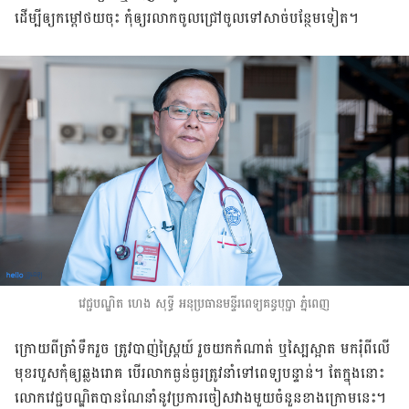
ដើម្បី​ឲ្យ​កម្តៅ​ថយ​ចុះ កុំ​ឲ្យ​រលាក​​ចូល​ជ្រៅ​ចូល​​ទៅ​សាច់​បន្ថែម​​ទៀត។
វេជ្ជបណ្ឌិត ហេង សុទ្ធី អនុ​ប្រធាន​មន្ទីរពេទ្យ​គន្ធបុប្ជា​ ភ្នំពេញ
ក្រោយ​ពី​ត្រាំ​ទឹក​រួច ត្រូវ​បាញ់​ស្ព្រៃយ៍ រួច​យក​កំណាត់ ឬ​ស្បៃ​ស្អាត មក​រុំ​ពី​លើ​
មុខ​របួស​​កុំ​ឲ្យ​ឆ្លង​រោគ បើ​រលាក​ធ្ងន់ធ្ងរ​ត្រូវ​នាំ​ទៅ​ពេទ្យ​បន្ទាន់។ តែ​ក្នុង​នោះ​
លោក​វេជ្ជបណ្ឌិត​បាន​ណែនាំ​នូវ​ប្រការ​ចៀស​វាង​មួយ​ចំនួន​ខាងក្រោម​នេះ។