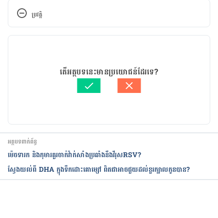
ប្រវត្តិ
កំណែ​ប្រែបច្ចុប្បន្ន
24/06/2020
អត្ថបទ​ដោយ 
ដេត ធន្នី
តើអត្ថបទនេះមានប្រយោជន៍ដែរទេ?
ត្រួតពិនិត្យដោយ 
វេជ្ជ. ចាន់ ស៊ីណេត
បច្ចុប្បន្នភាពដោយ៖ 
ដេត ធន្នី
អត្ថបទពាក់ព័ន្ធ
ម៉េចទារក និងកុមារគួរចាក់វ៉ាក់សាំងប្រឆាំងនឹងវីរុសRSV?
ស្វែងយល់ពី DHA ក្នុងទឹកដោះគោម្សៅ ពិតជាអាចជួយដល់ខួរក្បាលកូនបាន?
កំពុងដំណើរការ...