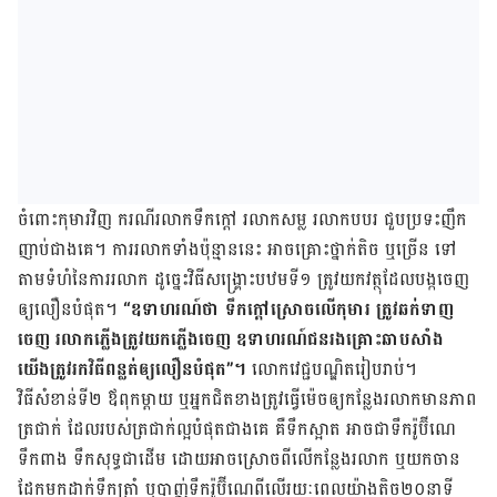
ចំពោះ​កុមារ​វិញ ករណី​រលាក​ទឹក​ក្តៅ រលាក​សម្ល រលាក​បបរ ជួប​ប្រទះ​ញឹក
ញាប់​ជាង​គេ។ ការ​រលាក​ទាំង​ប៉ុន្មាន​នេះ អាច​គ្រោះថ្នាក់​តិច ឬ​ច្រើន ទៅ​
តាម​ទំហំ​នៃ​ការ​រលាក ដូច្នេះ​វិធី​សង្គ្រោះ​បឋមទី១ ត្រូវ​យក​វត្ថុ​ដែល​បង្ក​ចេញ​
ឲ្យ​លឿន​បំផុត។
“ឧទាហរណ៍​ថា ទឹក​ក្តៅ​ស្រោច​លើ​កុមារ ត្រូវ​ឆក់​ទាញ​
ចេញ រលាក​ភ្លើង​ត្រូវ​យក​ភ្លើង​ចេញ ឧទាហរណ៍​​ជន​រងគ្រោះ​ឆាប​សាំង
យើង​ត្រូវ​រក​វិធី​ពន្លត់​ឲ្យ​លឿន​បំផុត”។
លោកវេជ្ជបណ្ឌិតរៀបរាប់។
វិធី​សំខាន់​​ទី២ ឪពុក​ម្តាយ ឬ​អ្នក​ជិតខាង​ត្រូវ​ធ្វើ​ម៉េច​ឲ្យ​កន្លែង​រលាក​មាន​ភាព​
ត្រជាក់ ដែល​របស់​ត្រជាក់​ល្អ​បំផុត​ជាង​គេ គឺ​ទឹក​ស្អាត អាច​ជា​ទឹក​រ៉ូប៊ីណេ
ទឹក​ពាង ទឹក​សុទ្ធ​ជាដើម ដោយ​អាច​ស្រោច​ពី​លើ​កន្លែង​រលាក ឬ​យក​ចាន​
ដែក​មក​ដាក់​ទឹក​ត្រាំ ឬ​បាញ់​ទឹក​រ៉ូប៊ីណេ​ពី​លើ​រយៈពេល​យ៉ាង​តិច២០នាទី