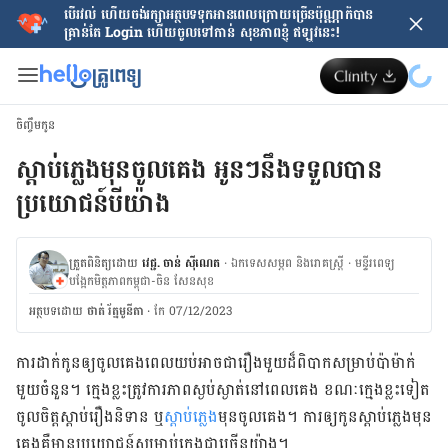
បើរវល់ ហើយចង់​រក្សាអត្ថបទទុកអានពេលក្រោយ​ច្រើនប៉ុណ្ណាក៏បាន
គ្រាន់តែ​ Login ហើយចូលទៅកាន់ សុខភាពខ្ញុំ ឥឡូវនេះ!
ចិញ្ចឹមកូន
​ស្តាប់ភ្លេងមុនចូលគេង អូនៗនឹងទទួលបាន
ប្រយោជន៍បីយ៉ាង
ត្រួតពិនិត្យដោយ
វេជ្ជ. ចាន់ ស៊ីណេត
·
ឯកទេសសម្ភព និងរោគស្ត្រី
·
ម​ន្ទីរពេទ្យ
បង្អែកមិត្តភាពកម្ពុជា-ចិន សែនសុខ
អត្ថបទ​ដោយ
ថាត់ រ័ត្នមូនីតា
·
កែ 07/12/2023
ការ​ដាក់​កូន​ឲ្យ​ចូល​គេង​ពេល​យប់​អាច​ជា​រឿង​មួយ​ដ៏​ពិបាក​សម្រាប់​ប៉ាម៉ាក់​
មួយ​ចំនួន។ ក្មេង​ខ្លះ​ត្រូវការ​ភាព​ស្ងប់ស្ងាត់​នៅ​ពេល​គេង ខណៈ​ក្មេង​ខ្លះ​ទៀត​
ចូលចិត្ត​ស្ដាប់​រឿង​និទាន ឬ
​ស្តាប់​ភ្លេង
មុន​ចូល​គេង​។ ការ​ឲ្យ​កូន​ស្តាប់​ភ្លេងមុន
គេង​គឺ​មាន​ប្រយោជន៍​សម្រាប់​ក្មេងជា​ច្រើនយ៉ាង​។