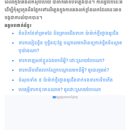
ពេល​ក្មេង​គេងលក់ស្ងប់ហើយ ប៉ាម៉ាក់​អាច​បិទ​ភ្លេង​បាន។ ការ​ធ្វើ​បែប​នេះ​គឺ​
ដើម្បី​កុំ​ឲ្យ​ក្មេង​ពឹងផ្អែក​ទៅ​លើ​ភ្លេង​ក្នុង​ការ​គេង​លក់​ខ្លាំង​ពេក​ដែល​នេះ​អាច​
បង្ក​ជា​ការ​លំបាក​បាន។
អត្ថបទពាក់ព័ន្ធ៖
តិចនិក​ថែទាំ​ម្រាម​ដៃ​ និង​ម្រាម​ជើង​ទារក ​ប៉ា​ម៉ាក់​ថ្មី​ថ្មោង​គួរ​ដឹង​
ទារកលៀនផ្ចិត ឬផ្ចិតដុះផ្លែ បណ្ដាលមកពីពេទ្យកាត់ផ្ចិតមិនស្អាត
ឬយ៉ាងណា?
ទារក​ទាញ​សក់​​ខ្លួន​ឯង​មក​ពី​អ្វី​? ដោះស្រាយ​បែប​ណា​?​​​​​​​​​​​​​​​​​​​​​​​​​​​​​​​​​​​​​​​​​​​​​​​​​​​​​​​​​​​​​​​​​​​​​​​​​​​​​​​​​​​​​​​​​​​​​
ទារក​ទើប​កើត​របក​ស្បែក​បណ្ដាល​មក​ពី​អ្វី​? គួរ​បារម្ភ​អត់​?​​​​​​​​​​​​​​​​​​​​​​​​​​​​​​​​​​​​​​​​​​​​​​​​​​​​​​​​​​​​​​​​​​​​​​​​​​​​​​​​​​​​
ចំណុច​ទាំង​ ៥ ប៉ា​ម៉ាក់​ថ្មីថ្មោង​គួរ​ដឹង​ទាក់ទង​ទារក​ទើប​កើត​​​​​​​​​​​​​​​​​​​​​​​​​​​
ហេតុអ្វី​ទារក​ជុះ​មានឈាម​? ​គួរ​ដោះស្រាយ​បែប​ណា​
ផ្សព្វផ្សាយពាណិជ្ជកម្ម