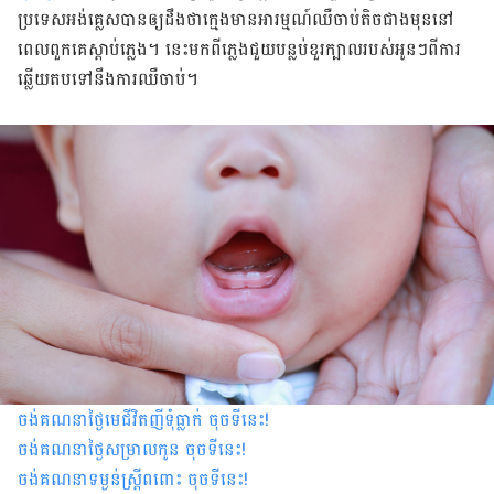
ប្រទេសអង់គ្លេស​​បាន​ឲ្យ​ដឹង​ថា​ក្មេង​មាន​អារម្មណ៍​ឈឺចាប់​តិច​ជាង​មុន​នៅ​
ពេល​ពួក​គេ​ស្តាប់​ភ្លេង។ នេះ​មក​ពី​ភ្លេង​ជួយ​បន្លប់​ខួរក្បាល​របស់អូនៗ​ពី​ការ​
ឆ្លើយតប​ទៅ​នឹង​ការឈឺចាប់។
ចង់គណនាថ្ងៃមេជីវិតញីទុំធ្លាក់ ចុចទីនេះ
!
ចង់គណនាថ្ងៃសម្រាលកូន ចុចទីនេះ
!
ចង់គណនាទម្ងន់ស្រ្តីពពោះ ចុចទីនេះ
!