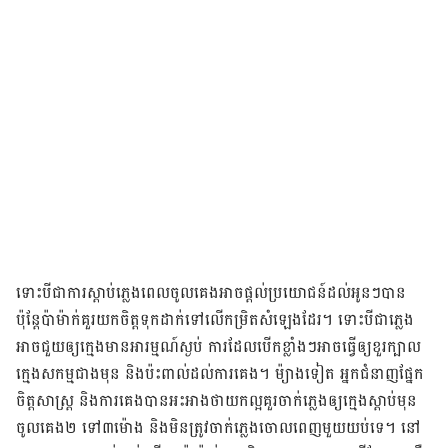
ទោះបីជា​ការ​ស្តាប់​ភ្លេង​ពេល​ចូល​គេង​អាច​ផ្តល់​ប្រយោជន៍​ដល់​អូនៗ​បាន​
ប៉ុន្តែ​ប៉ាម៉ាក់​គួរ​យក​ចិត្ត​ទុក​ដាក់​ទៅ​លើ​​កម្រិត​សំឡេង​ដែរ​​។ ទោះបីជា​ភ្លេង​
អាច​ជួយ​ឲ្យ​ក្មេង​មាន​អារម្មណ៍​ស្ងប់​ ការ​ដែល​បើក​ខ្លាំងៗ​អាច​ធ្វើ​ឲ្យ​ខួរក្បាល​
ក្មេង​សកម្ម​ជាង​មុន និង​ប៉ះពាល់​ដល់​ការ​គេង។ ម៉្យាងទៀត អ្នកជំនាញ​ផ្នែក​
ចិត្តសាស្ត្រ​ និង​ការ​គេង​បាន​អះអាង​ថា​យក​ល្អ​គួរ​ចាក់​ភ្លេង​ឲ្យ​ក្មេង​ស្តាប់​មុន​
ចូល​គេង​២ ទៅ​៣​ម៉ោង​ និង​មិន​ត្រូវ​ចាក់​ភ្លេង​ចោល​ពេញ​មួយ​យប់​ទេ។ នៅ​