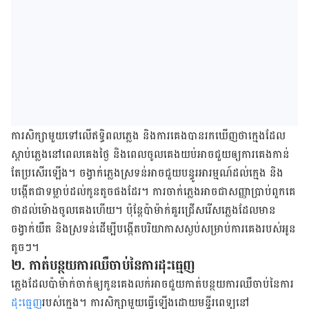
ការសិក្សា​មួយ​ទៅ​លើ​ឥទ្ធិពល​ភ្លេង​ និង​ការ​គេង​បាន​រក​ឃើញ​ថា​ក្មេង​ដែល​
ស្តាប់ភ្លេង​នៅពេល​គេង​ថ្ងៃ និង​ពេល​ចូល​គេង​យប់​​អាច​ជួយ​ឲ្យ​ការ​គេង​កាន់​
តែ​ប្រសើរ​ឡើង។ ចង្វាក់​ភ្លេង​ស្រទន់​អាច​ជួយ​បន្ធូរ​អារម្មណ៍​ដល់​ក្មេង និង​
បង្កើត​ជា​ទម្លាប់​ដល់​កូន​តូច​ផង​ដែរ។ ការ​ចាក់​ភ្លេង​អាច​ជា​សញ្ញា​ប្រាប់​ពួកគេ​
ថា​ដល់​ម៉ោង​ចូល​គេង​ហើយ។ ប៉ុន្តែ​ប៉ាម៉ាក់​គួរ​ជ្រើសរើស​ភ្លេង​ដែល​មាន​
ចង្វាក់​យឺត និង​ស្រទន់​ដើម្បី​បង្កើត​បរិយាកាស​ស្ងប់​សម្រាប់​ការ​គេង​របស់​អូន​
តូចៗ។
២. កាត់​បន្ថយ​ការ​ឈឺចាប់​នៃ​ការ​ដុះ​ធ្មេញ
ភ្លេង​ដែល​ប៉ាម៉ាក់​ចាក់​ឲ្យ​កូន​គេង​លក់​អាច​ជួយ​កាត់​បន្ថយ​ការ​ឈឺចាប់​នៃ​ការ​
ដុះ​ធ្មេញ​
របស់​ក្មេង។ ការសិក្សា​មួយ​ធ្វើ​ឡើង​ដោយ​មន្ទីរពេទ្យ​នៅ​