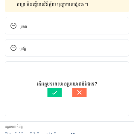
បញ្ជា មិន​ធ្វើ​រោគវិនិច្ឆ័យ ឬ​ព្យាបាល​ជូន​ទេ៕
ប្រភព
The Benefits of Playing Music to Children at 
Bedtime
ប្រវត្តិ
Why Baby Sleep Music Is a Great Idea
កំណែ​ប្រែបច្ចុប្បន្ន
Music and Sleep: Can Music Help You Sleep 
07/12/2023
Better?
អត្ថបទ​ដោយ 
ថាត់ រ័ត្នមូនីតា
តើអត្ថបទនេះមានប្រយោជន៍ដែរទេ?
ត្រួតពិនិត្យដោយ 
វេជ្ជ. ចាន់ ស៊ីណេត
បច្ចុប្បន្នភាពដោយ៖ 
សុខ វណ្ណ
អត្ថបទពាក់ព័ន្ធ