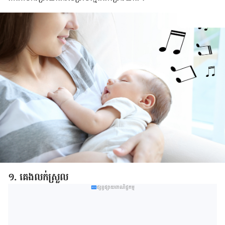
១. គេង​លក់​ស្រួល
ផ្សព្វផ្សាយពាណិជ្ជកម្ម