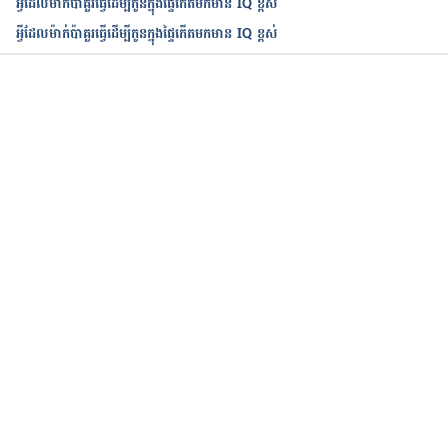
អ្វីដែលម៉ាក់ប៉ាគួរធ្វើដើម្បីកូនក្នុងផ្ទៃកើតមកមាន IQ ខ្ពស់
អ្វីដែលម៉ាក់ប៉ាគួរធ្វើដើម្បីកូនក្នុងផ្ទៃកើតមកមាន IQ ខ្ពស់
កំពុងដំណើរការ...