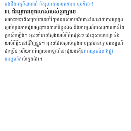
ចង់ដឹងអត្ថន័យពណ៌ និងរូបរាងលាមកទារក ចុចទីនេះ
!
៣. ជំរុញ​ការ​លូតលាស់​របស់​ខួរក្បាល
សមាគម​ជាតិ​សម្រាប់​ការ​អប់រំ​កុមារ​​របស់អាមេរិក​បាន​ណែនាំ​ថា​ការ​ឲ្យ​ក្មេង​
ស្តាប់​ភ្លេង​អាច​ជួយ​ឲ្យ​ពួកគេ​យល់​ពី​ខ្លួន​ឯង​ និង​អារម្មណ៍​របស់​ពួកគេ​កាន់តែ​
ប្រសើរ​ឡើង។ អូនៗ​​ក៏​អាច​ស្វែងយល់​ពី​គំរូ​ផ្សេងៗ ​ដោះស្រាយ​បញ្ហា និង​
យល់​ពី​អ្វីៗ​នៅ​ជុំវិញ​ខ្លួន​។ អូនៗដែល​ស្តាប់​ភ្លេង​អាច​ត្រូវ​បាន​ភ្ញោច​អារម្មណ៍​
ជា​ច្រើន ហើយ​ការ​រំញោច​អារម្មណ៍​នេះ​ជួយ​បង្កើន
​ភាព​ឆ្លាត​វៃ​ខាង​ផ្លូវ​
អារម្មណ៍​
ដល់​ក្មេង​ដែរ។