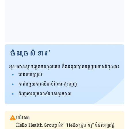
ចំណុចសំខាន់
អូនៗ​បាន​ស្តាប់ភ្លេងមុនចូលគេង នឹងទទួលបានអត្ថប្រយោជន៍ដូចជា៖
គេង​លក់​ស្រួល
កាត់​បន្ថយ​ការ​ឈឺចាប់​នៃ​ការ​ដុះ​ធ្មេញ
ជំរុញ​ការ​លូតលាស់​របស់​ខួរក្បាល
បដិសេធ
Hello Health Group និង “Hello គ្រូពេទ្យ” មិន​ចេញ​វេជ្ជ