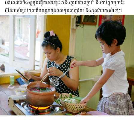
នៅ​ពេល​យើង​ឲ្យ​កូន​ធ្វើ​ការងារ​ផ្ទះ វា​នឹង​ក្លាយ​ជា​ទម្លាប់ និង​ជា​ផ្នែក​មួយ​នៃ​
ជីវិត​របស់​កូន​ដែល​នឹង​បន្ត​រហូត​ដល់​កូន​ពេញ​វ័យ និង​ចូល​វ័យ​ចាស់​ទៅ។