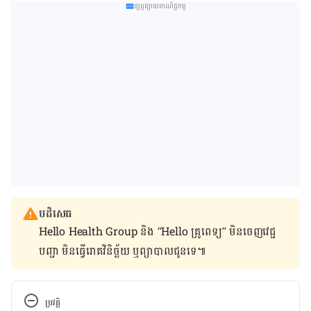
ផ្សព្វផ្សាយពាណិជ្ជកម្ម
បដិសេធ
Hello Health Group និង “Hello គ្រូពេទ្យ” មិន​ចេញ​វេជ្ជ
បញ្ជា មិន​ធ្វើ​រោគវិនិច្ឆ័យ ឬ​ព្យាបាល​ជូន​ទេ៕
ប្រវត្តិ