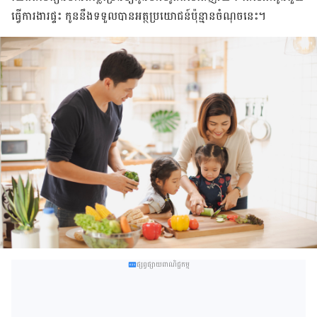
ធ្វើ​ការងារ​ផ្ទះ កូន​នឹង​ទទួល​បាន​អត្ថប្រយោជន៍​ប៉ុន្មាន​ចំណុច​នេះ​។
ផ្សព្វផ្សាយពាណិជ្ជកម្ម