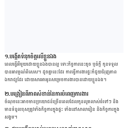
១.បង្កើត​ទំនុក​ចិត្ត​លើ​ខ្លួន​ឯង
ពេល​ធ្វើអី​មួយ​ដោយ​ខ្លួន​ឯង​បាន​ល្អ ទោះ​កិច្ចការ​នេះ​តូច ឬ​ធំ​ក្តី កូន​ទទួល​
បាន​អារម្មណ៍​ពិសេស។ ដូច​​គ្នា​នេះ​ដែរ ការ​ធ្វើ​ការងារ​ផ្ទះ​ក៏​ជួយ​ជំរុញ​ភាព​
ឯករាជ្យ​ដែរ ដោយ​សារ​អា​អូន​សម្រេច​ការងារ​បាន​ដោយ​ខ្លួន​ឯង។
២.បង្រៀន​ពី​ភាព​សំខាន់​នៃ​ការ​បំពេញ​ការងារ
ចំណុច​នេះ​អាច​មាន​ប្រយោជន៍​ច្រើន​ពេល​ដែល​កូន​លូតលាស់​ធំ​ទៅ​ៗ និង​
មាន​ទំនួល​ខុស​ត្រូវ​ទាំង​កិច្ចការ​ក្នុង​ផ្ទះ ទាំង​នៅ​សាលា​រៀន និង​កិច្ច​ការ​ក្នុង​
សង្គម។