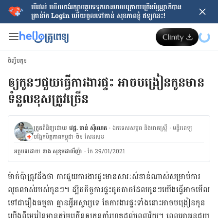
បើរវល់ ហើយចង់​រក្សាអត្ថបទទុកអានពេលក្រោយ​ច្រើនប៉ុណ្ណាក៏បាន
គ្រាន់តែ​ Login ហើយចូលទៅកាន់ សុខភាពខ្ញុំ ឥឡូវនេះ!
ចិញ្ចឹមកូន
ឲ្យកូនៗជួយធ្វើការងារផ្ទះ អាចបង្រៀនកូនមាន
ទំនួលខុសត្រូវច្រើន
ត្រួតពិនិត្យដោយ
វេជ្ជ. ចាន់ ស៊ីណេត
·
ឯកទេសសម្ភព និងរោគស្ត្រី
·
ម​ន្ទីរពេទ្យ
បង្អែកមិត្តភាពកម្ពុជា-ចិន សែនសុខ
អត្ថបទ​ដោយ
នាង សុខុមដាលីញ៉ា
·
កែ 29/01/2021
ម៉ាក់​ប៉ា​ត្រូវ​ដឹង​ថា ការ​ជួយ​ការងារ​ផ្ទះ​មាន​សារៈសំខាន់​ណាស់​សម្រាប់​ការ​
លូតលាស់​របស់​កូន​ៗ។ ដ្បិត​កិច្ចការ​ផ្ទះ​តូច​តាច​ដែល​កូន​ៗ​យើង​ធ្វើ​អាច​មើល​
ទៅ​ជា​រឿង​ធម្មតា គ្មាន​អ្វី​អស្ចារ្យ​ទេ តែ​ការងារ​ផ្ទះ​ទាំង​នោះ​អាច​បង្រៀន​កូន​
យើង​ពី​មេរៀន​មាន​តម្លៃ​ច្រើន​ឲ្យ​កូន​ចាំ​រហូត​ដល់​ពេញ​វ័យ។ ពេល​អា​អូន​ជួយ​