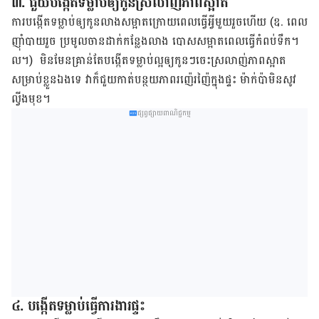
៣. ជួយ​បង្កើត​ទម្លាប់​ឲ្យ​កូន​ស្រលាញ់ភាព​ស្អាត
ការ​បង្កើត​ទម្លាប់​ឲ្យ​កូន​លាង​សម្អាត​ក្រោយ​ពេល​ធ្វើ​អ្វី​មួយ​រួច​ហើយ (ឧ. ពេល​
ញ៉ាំ​បាយ​រួច ប្រមូល​ចាន​ដាក់​កន្លែង​លាង បោស​សម្អាត​ពេល​ធ្វើ​កំពប់​ទឹក។
ល។) មិន​មែន​គ្រាន់​តែ​បង្កើត​ទម្លាប់​ល្អ​ឲ្យ​កូន​ៗ​ចេះ​ស្រលាញ់​ភាព​ស្អាត​
សម្រាប់​ខ្លួន​ឯង​ទេ វា​ក៏​ជួយ​កាត់​បន្ថយ​ភាព​រញ៉េរញ៉ៃ​ក្នុង​ផ្ទះ ម៉ាក់​ប៉ា​មិន​សូវ​
ល្វីង​មុខ។
ផ្សព្វផ្សាយពាណិជ្ជកម្ម
៤. បង្កើត​ទម្លាប់​ធ្វើ​ការងារ​ផ្ទះ