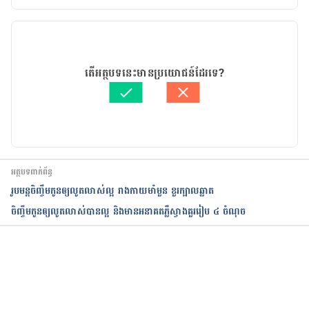
កំណែ​ប្រែបច្ចុប្បន្ន
29/01/2021
អត្ថបទ​ដោយ 
នាង សុខុមដាលីញ៉ា
តើអត្ថបទនេះមានប្រយោជន៍ដែរទេ?
ត្រួតពិនិត្យដោយ 
វេជ្ជ. ចាន់ ស៊ីណេត
បច្ចុប្បន្នភាពដោយ៖ 
ដេត ធន្នី
អត្ថបទពាក់ព័ន្ធ
រូបមន្តចិញ្ចឹមកូនឲ្យលូតលាស់ល្អ រាងកាយមាំមួន ខួរក្បាលឆ្លាត
ចិញ្ចឹមកូនឲ្យលូតលាស់បានល្អ និងមានអនាគតភ្លឺស្វាងគួររៀប ៤ ចំណុច
កំពុងដំណើរការ...