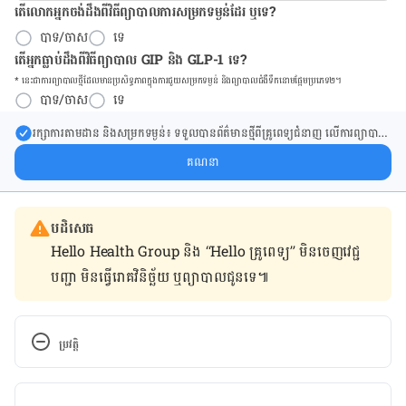
តើលោកអ្នកចង់ដឹង​ពីវិធីព្យាបាលការសម្រកទម្ងន់ដែរ ឬទេ?
បាទ/ចាស
ទេ
តើអ្នកធ្លាប់ដឹងពីវិធីព្យាបាល GIP និង GLP-1 ទេ?
* នេះ​ជា​ការ​ព្យា​បាល​ថ្មីដែល​​មាន​ប្រសិទ្ធ​ភាព​ក្នុង​ការ​ជួយ​សម្រក​ទម្ងន់ និង​ព្យា​បាល​ជំ​ងឺ​ទឹក​នោម​ផ្អែម​ប្រភេទ២។
បាទ/ចាស
ទេ
រក្សា​ការ​តាមដាន និងសម្រក​ទម្ងន់៖ ទទួលបាន​ព័ត៌​មាន​ថ្មី​ពី​គ្រូពេទ្យ​ជំនាញ លើ​ការ​ព្យា​បាល​
ការសម្រក​ទម្ងន់ និងការផ្តល់ជំនួយដោយផ្ទាល់​ក្នុង​ប្រអប់​សារ​របស់​អ្នក។
គណនា
បដិសេធ
Hello Health Group និង “Hello គ្រូពេទ្យ” មិន​ចេញ​វេជ្ជ
បញ្ជា មិន​ធ្វើ​រោគវិនិច្ឆ័យ ឬ​ព្យាបាល​ជូន​ទេ៕
ប្រវត្តិ
កំណែ​ប្រែបច្ចុប្បន្ន