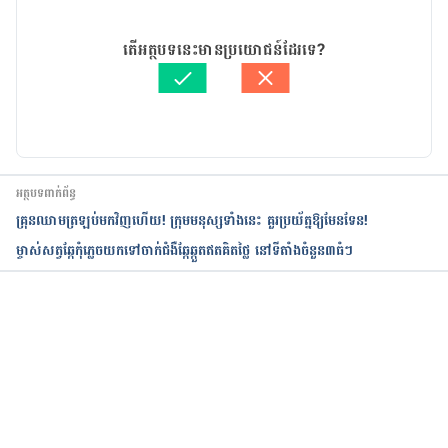
29/04/2021
អត្ថបទ​ដោយ 
ដេត ធន្នី
តើអត្ថបទនេះមានប្រយោជន៍ដែរទេ?
ត្រួតពិនិត្យដោយ 
វេជ្ជ. ចាន់ ស៊ីណេត
បច្ចុប្បន្នភាពដោយ៖ 
ដេត ធន្នី
អត្ថបទពាក់ព័ន្ធ
គ្រុនឈាមត្រឡប់មកវិញហើយ! ក្រុមមនុស្សទាំងនេះ គួរប្រយ័ត្នឱ្យមែនទែន!
ម្ចាស់សត្វឆ្កែកុំភ្លេចយកទៅចាក់ជំងឺឆ្កែឆ្កួតឥតគិតថ្លៃ នៅទីតាំងចំនួន៣ធំៗ
កំពុងដំណើរការ...