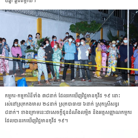
៤ឆ្នាំ ឆ្លងពីម្តាយ។
កម្មករ-កម្មការិនីទាំង ៣៨នាក់ ដែល​រក​ឃើញ​វិជ្ជមានកូវីដ ១៩ នោះ
រស់នៅ​ស្រុក​កងមាស ២៤នាក់ ស្រុកបាធាយ ៦នាក់ ស្រុកស្រីសន្ធរ
៨នាក់។ ខាងក្រោមនេះ​ជា​សេចក្តី​ជូន​ដំណឹង​លម្អិត និង​អត្ត​សញ្ញាណ​កម្មករ​
ដែល​បាន​រក​ឃើញ​វិជ្ជមានកូវីដ ១៩។