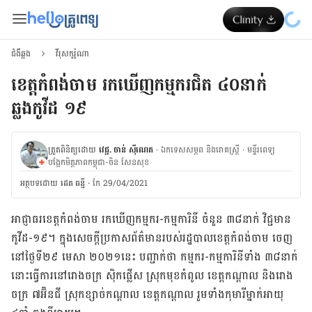
ជំងឺឆ្លង
វីរុសកូរ៉ូណា
ខេត្តកំពង់ចាម រកឃើញកម្មករជិត ៤០នាក់
ឆ្លងកូវីដ ១៩
ត្រួតពិនិត្យដោយ
វេជ្ជ. ចាន់ ស៊ីណេត
·
ឯកទេសសម្ភព និងរោគស្ត្រី
·
ម​ន្ទីរពេទ្យ
បង្អែកមិត្តភាពកម្ពុជា-ចិន សែនសុខ
អត្ថបទ​ដោយ
ដេត ធន្នី
·
កែ 29/04/2021
អាជ្ញាធ​រខេត្ត​កំពង់ចាម រក​ឃើញ​កម្មករ-កម្មការិនី ចំនួន ៣៨នាក់ វិជ្ជមាន​
កូវីដ-១៩។ ក្នុង​សេចក្តី​ប្រកាសព័ត៌មាន​របស់​រដ្ឋបាល​ខេត្ត​កំពង់ចាម ចេញ
នៅថ្ងៃទី​២៩ មេសា ២០២១នេះ បញ្ជាក់​ថា កម្មករ-កម្មការិនីទាំង ៣៨នាក់
នោះ​ធ្វើការ​នៅរោងចក្រ ស៊ិកផ្លើស ស្រុកមុខកំពូល ខេត្តកណ្តាល និង​រោង
ចក្រ ៧អ៊ិនជី ស្រុកខ្សាច់កណ្តាល ខេត្តកណ្តាល រួមទាំងកុមារីម្នាក់អាយុ