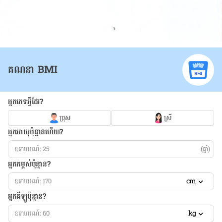
គណនា BMI
អ្នកភេទអ្វីដែរ?
ប្រុស
ស្រី
អ្នកអាយុប៉ុន្មានហើយ?
(ឆ្នាំ)
អ្នកកម្ពស់ប៉ុន្មាន?
cm
អ្នកគីឡូប៉ុន្មាន?
kg