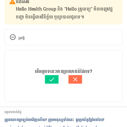
បដិសេធ
Hello Health Group និង “Hello គ្រូពេទ្យ” មិន​ចេញ​វេជ្ជ
បញ្ជា មិន​ធ្វើ​រោគវិនិច្ឆ័យ ឬ​ព្យាបាល​ជូន​ទេ៕
ប្រវត្តិ
កំណែ​ប្រែបច្ចុប្បន្ន
19/05/2021
អត្ថបទ​ដោយ 
ដេត ធន្នី
តើអត្ថបទនេះមានប្រយោជន៍ដែរទេ?
ត្រួតពិនិត្យដោយ 
វេជ្ជ. ចាន់ ស៊ីណេត
បច្ចុប្បន្នភាពដោយ៖ 
ដេត ធន្នី
អត្ថបទពាក់ព័ន្ធ
គ្រុនឈាមត្រឡប់មកវិញហើយ! ក្រុមមនុស្សទាំងនេះ គួរប្រយ័ត្នឱ្យមែនទែន!