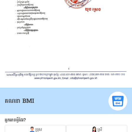
គណនា BMI
អ្នកភេទអ្វីដែរ?
ប្រុស
ស្រី