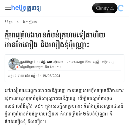
ជំងឺឆ្លង
វីរុសកូរ៉ូណា
ភ្នំពេញលែងមានតំបន់ក្រហមទៀតហើយ
មានតែលឿង និងលឿងទុំប៉ុណ្ណោះ
ត្រួតពិនិត្យដោយ
វេជ្ជ. ចាន់ ស៊ីណេត
·
ឯកទេសសម្ភព និងរោគស្ត្រី
·
ម​ន្ទីរពេទ្យ
បង្អែកមិត្តភាពកម្ពុជា-ចិន សែនសុខ
អត្ថបទ​ដោយ
ដេត ធន្នី
·
កែ 19/05/2021
នៅ​រសៀល​នេះ​រដ្ឋបាល​រាជធានី​ភ្នំពេញ បាន​ចេញ​សេចក្តី​​សម្រេច​ពី​វិធានការ​
រដ្ឋបាល​បន្ត​សម្រាប់​ភូមិសាស្រ្ត​រាជធានី​ភ្នំពេញ ដើម្បី​ទប់ស្កាត់​ការឆ្លង​
រាលដាល​ជំងឺ​កូវីដ ១៩។ ក្នុង​សេចក្តី​សម្រេច​នោះ ទីតាំង​ភូមិសាស្ត្​ររាជធានី​
ភ្នំពេញ​ពុំ​មាន​តំបន់​ក្រហម​ទៀត​ទេ កំណត់​ត្រឹមតែ​២តំបន់ប៉ុណ្ណោះ គឺ
តំបន់លឿងទុំ និងលឿង។