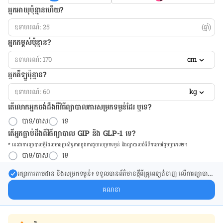
អ្នកអាយុប៉ុន្មានហើយ?
(ឆ្នាំ)
អ្នកកម្ពស់ប៉ុន្មាន?
cm
អ្នកគីឡូប៉ុន្មាន?
kg
តើលោកអ្នកចង់ដឹង​ពីវិធីព្យាបាលការសម្រកទម្ងន់ដែរ ឬទេ?
បាទ/ចាស
ទេ
តើអ្នកធ្លាប់ដឹងពីវិធីព្យាបាល GIP និង GLP-1 ទេ?
* នេះ​ជា​ការ​ព្យា​បាល​ថ្មីដែល​​មាន​ប្រសិទ្ធ​ភាព​ក្នុង​ការ​ជួយ​សម្រក​ទម្ងន់ និង​ព្យា​បាល​ជំ​ងឺ​ទឹក​នោម​ផ្អែម​ប្រភេទ២។
បាទ/ចាស
ទេ
រក្សា​ការ​តាមដាន និងសម្រក​ទម្ងន់៖ ទទួលបាន​ព័ត៌​មាន​ថ្មី​ពី​គ្រូពេទ្យ​ជំនាញ លើ​ការ​ព្យា​បាល​
ការសម្រក​ទម្ងន់ និងការផ្តល់ជំនួយដោយផ្ទាល់​ក្នុង​ប្រអប់​សារ​របស់​អ្នក។
គណនា