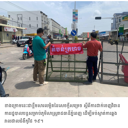
ខាងក្រោម​នេះ​ជា​ខ្លឹមសារ​លម្អិត​នៃ​សេចក្តី​សម្រេច ស្តីពី​ការ​ដាក់​ចេញ​វិធាន
ការ​រដ្ឋបាល​បន្ត​សម្រាប់​ភូមិសាស្រ្តរាជធានី​ភ្នំពេញ ដើម្បី​ទប់​ស្កាត់ការឆ្លង​
រាលដាល​ជំងឺ​កូវីដ ១៩។