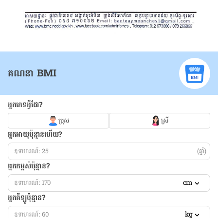
គណនា BMI
អ្នកភេទអ្វីដែរ?
ប្រុស
ស្រី
អ្នកអាយុប៉ុន្មានហើយ?
(ឆ្នាំ)
អ្នកកម្ពស់ប៉ុន្មាន?
cm
អ្នកគីឡូប៉ុន្មាន?
kg