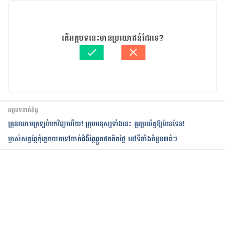
20/05/2021
អត្ថបទ​ដោយ 
ដេត ធន្នី
តើអត្ថបទនេះមានប្រយោជន៍ដែរទេ?
ត្រួតពិនិត្យដោយ 
វេជ្ជ. ចាន់ ស៊ីណេត
បច្ចុប្បន្នភាពដោយ៖ 
ដេត ធន្នី
អត្ថបទពាក់ព័ន្ធ
គ្រុនឈាមត្រឡប់មកវិញហើយ! ក្រុមមនុស្សទាំងនេះ គួរប្រយ័ត្នឱ្យមែនទែន!
ម្ចាស់សត្វឆ្កែកុំភ្លេចយកទៅចាក់ជំងឺឆ្កែឆ្កួតឥតគិតថ្លៃ នៅទីតាំងចំនួន៣ធំៗ
កំពុងដំណើរការ...