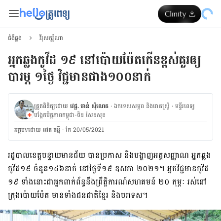
ជំងឺឆ្លង
វីរុសកូរ៉ូណា
អ្នកឆ្លងកូវីដ ១៩ នៅប៉ោយប៉ែតកើនខ្ពស់គួរឲ្យ
បារម្ភ ១ថ្ងៃ វិជ្ជមានជាង១០០នាក់
ត្រួតពិនិត្យដោយ
វេជ្ជ. ចាន់ ស៊ីណេត
·
ឯកទេសសម្ភព និងរោគស្ត្រី
·
ម​ន្ទីរពេទ្យ
បង្អែកមិត្តភាពកម្ពុជា-ចិន សែនសុខ
អត្ថបទ​ដោយ
ដេត ធន្នី
·
កែ 20/05/2021
រដ្ឋបាល​ខេត្ត​បន្ទាយមានជ័យ បាន​ប្រកាស និង​បង្ហាញ​អត្តសញ្ញាណ អ្នក​ឆ្លង​
កូវីដ១៩ ចំនួន១៤៦នាក់ នៅ​ថ្ងៃទី១៩ ឧសភា ២០២១។ អ្នក​វិជ្ជមាន​កូវីដ
១៩ ទាំង​នោះ​ជា​អ្នក​ពាក់ព័ន្ធ​នឹង​ព្រឹត្តិការណ៍​សហគមន៍ ២០ កុម្ភៈ រស់នៅ​
ក្រុង​ប៉ោយប៉ែត មាន​ទាំង​ជនជាតិខ្មែរ និង​បរទេស។