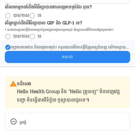
តើលោកអ្នកចង់ដឹង​ពីវិធីព្យាបាលការសម្រកទម្ងន់ដែរ ឬទេ?
បាទ/ចាស
ទេ
តើអ្នកធ្លាប់ដឹងពីវិធីព្យាបាល GIP និង GLP-1 ទេ?
* នេះ​ជា​ការ​ព្យា​បាល​ថ្មីដែល​​មាន​ប្រសិទ្ធ​ភាព​ក្នុង​ការ​ជួយ​សម្រក​ទម្ងន់ និង​ព្យា​បាល​ជំ​ងឺ​ទឹក​នោម​ផ្អែម​ប្រភេទ២។
បាទ/ចាស
ទេ
រក្សា​ការ​តាមដាន និងសម្រក​ទម្ងន់៖ ទទួលបាន​ព័ត៌​មាន​ថ្មី​ពី​គ្រូពេទ្យ​ជំនាញ លើ​ការ​ព្យា​បាល​
ការសម្រក​ទម្ងន់ និងការផ្តល់ជំនួយដោយផ្ទាល់​ក្នុង​ប្រអប់​សារ​របស់​អ្នក។
គណនា
បដិសេធ
Hello Health Group និង “Hello គ្រូពេទ្យ” មិន​ចេញ​វេជ្ជ
បញ្ជា មិន​ធ្វើ​រោគវិនិច្ឆ័យ ឬ​ព្យាបាល​ជូន​ទេ៕
ប្រវត្តិ
កំណែ​ប្រែបច្ចុប្បន្ន