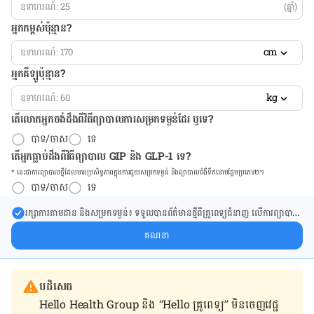
(ឆ្នាំ)
អ្នកកម្ពស់ប៉ុន្មាន?
cm
អ្នកគីឡូប៉ុន្មាន?
kg
តើលោកអ្នកចង់ដឹង​ពីវិធីព្យាបាលការសម្រកទម្ងន់ដែរ ឬទេ?
បាទ/ចាស
ទេ
តើអ្នកធ្លាប់ដឹងពីវិធីព្យាបាល GIP និង GLP-1 ទេ?
* នេះ​ជា​ការ​ព្យា​បាល​ថ្មីដែល​​មាន​ប្រសិទ្ធ​ភាព​ក្នុង​ការ​ជួយ​សម្រក​ទម្ងន់ និង​ព្យា​បាល​ជំ​ងឺ​ទឹក​នោម​ផ្អែម​ប្រភេទ២។
បាទ/ចាស
ទេ
រក្សា​ការ​តាមដាន និងសម្រក​ទម្ងន់៖ ទទួលបាន​ព័ត៌​មាន​ថ្មី​ពី​គ្រូពេទ្យ​ជំនាញ លើ​ការ​ព្យា​បាល​
ការសម្រក​ទម្ងន់ និងការផ្តល់ជំនួយដោយផ្ទាល់​ក្នុង​ប្រអប់​សារ​របស់​អ្នក។
គណនា
បដិសេធ
Hello Health Group និង “Hello គ្រូពេទ្យ” មិន​ចេញ​វេជ្ជ