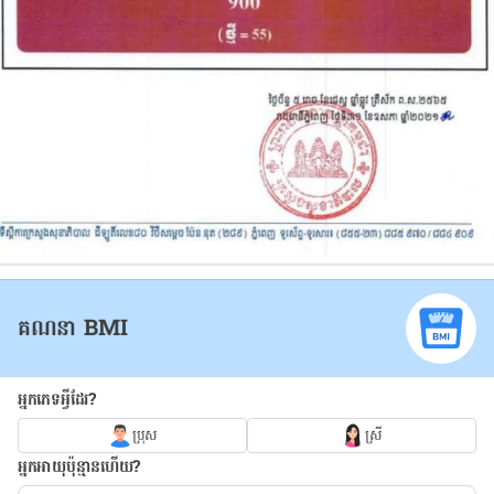
គណនា BMI
អ្នកភេទអ្វីដែរ?
ប្រុស
ស្រី
អ្នកអាយុប៉ុន្មានហើយ?