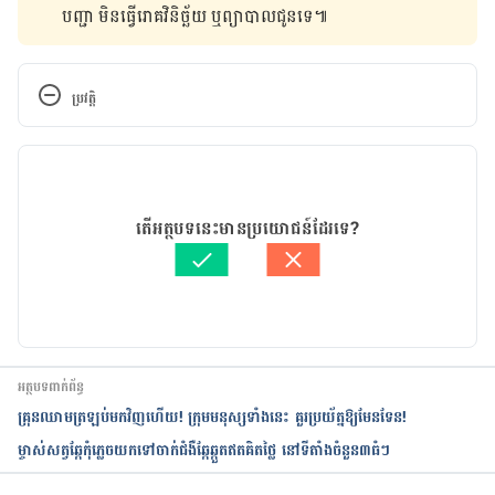
បញ្ជា មិន​ធ្វើ​រោគវិនិច្ឆ័យ ឬ​ព្យាបាល​ជូន​ទេ៕
ប្រវត្តិ
កំណែ​ប្រែបច្ចុប្បន្ន
31/05/2021
អត្ថបទ​ដោយ 
ដេត ធន្នី
តើអត្ថបទនេះមានប្រយោជន៍ដែរទេ?
ត្រួតពិនិត្យដោយ 
វេជ្ជ. ចាន់ ស៊ីណេត
បច្ចុប្បន្នភាពដោយ៖ 
ដេត ធន្នី
អត្ថបទពាក់ព័ន្ធ
គ្រុនឈាមត្រឡប់មកវិញហើយ! ក្រុមមនុស្សទាំងនេះ គួរប្រយ័ត្នឱ្យមែនទែន!
ម្ចាស់សត្វឆ្កែកុំភ្លេចយកទៅចាក់ជំងឺឆ្កែឆ្កួតឥតគិតថ្លៃ នៅទីតាំងចំនួន៣ធំៗ