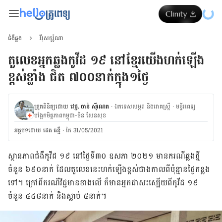
ជំងឺឆ្លង
វីរុសកូរ៉ូណា
តួលេខអ្នកឆ្លងកូវីដ ១៩ នៅខ្មែរយើងហក់ឡើង
ខ្ពស់ខ្លាំង ជិត ៧០០នាក់ក្នុង១ថ្ងៃ
ត្រួតពិនិត្យដោយ
វេជ្ជ. ចាន់ ស៊ីណេត
·
ឯកទេសសម្ភព និងរោគស្ត្រី
·
ម​ន្ទីរពេទ្យ
បង្អែកមិត្តភាពកម្ពុជា-ចិន សែនសុខ
អត្ថបទ​ដោយ
ដេត ធន្នី
·
កែ 31/05/2021
ស្ថានភាពជំងឺ​កូវីដ ១៩ នៅថ្ងៃទី៣០ ឧសភា ២០២១ មាន​ករណី​ឆ្លង​ថ្មី
ចំនួន ៦៩០នាក់ ដែល​តួលេខ​នេះ​ហក់​ឡើង​ខ្ពស់​ជាង​កាល​ពី​ប៉ុន្មានថ្ងៃកន្លង
ទៅ។ ក្រៅ​ពី​ករណីវិជ្ជមានខាង​លើ ក៏មានអ្នកជាសះស្បើយពីកូវីដ ១៩
ចំនួន ៤៤៨នាក់ និងស្លាប់ ៥នាក់។