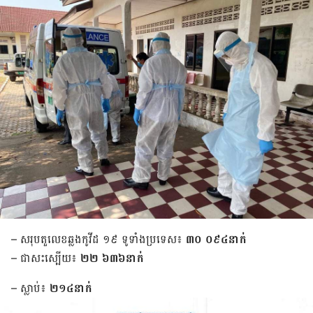
– សរុបតួលេខឆ្លងកូវីដ ១៩ ទូទាំងប្រទេស៖
៣០ ០៩៤នាក់
– ជាសះស្បើយ៖
២២ ៦៣៦នាក់
– ស្លាប់៖
២១៤នាក់