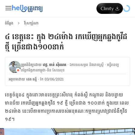
ជំងឺឆ្លង
វីរុសកូរ៉ូណា
៤ ខេត្តនេះ ក្នុង ២៤ម៉ោង រកឃើញអ្នកឆ្លងកូវីដ
ថ្មី ច្រើនជាង១០០នាក់
ត្រួតពិនិត្យដោយ
វេជ្ជ. ចាន់ ស៊ីណេត
·
ឯកទេសសម្ភព និងរោគស្ត្រី
·
ម​ន្ទីរពេទ្យ
បង្អែកមិត្តភាពកម្ពុជា-ចិន សែនសុខ
អត្ថបទ​ដោយ
ដេត ធន្នី
·
កែ 03/06/2021
ខេត្តចំនួន៤ ក្នុង​នោះ​មាន​ខេត្ត​ព្រះសីហនុ កំពង់ស្ពឺ កណ្ដាល និង​បន្ទាយ
មានជ័យ រក​ឃើញ​អ្នក​ឆ្លង​កូវីដ ១៩ ថ្មី ច្រើន​ជាង ១០០នាក់ ក្នុង​រយៈពេល
២៤ម៉ោង នេះ​បើ​តាម​ការ​ប្រកាស​របស់​អនុគណៈកម្មការ​ស្រាវជ្រាវ​ជំងឺ​កូវីដ
១៩។