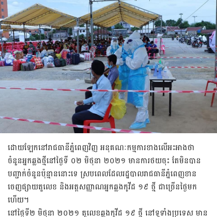
ដោយឡែក​នៅ​រាជធានី​ភ្នំពេញ​វិញ អនុ​គណៈកម្មការ​ខាងលើ​អះអាង​ថា
ចំនួន​អ្នក​ឆ្លង​​ថ្មីនៅ​ថ្ងៃទី ០២ មិថុនា ២០២១ មាន​ការ​ថយចុះ តែ​មិន​បាន
បញ្ជាក់​ចំនួន​ប៉ុន្មាន​នោះ​ទេ ស្រប​ពេល​ដែល​រដ្ឋបាល​រាជធានី​ភ្នំពេញ​ខាន​
ចេញ​ផ្សាយ​តួលេខ និង​អត្ត​សញ្ញាណ​អ្នក​ឆ្លង​កូវីដ ១៩ ថ្មី ជា​ច្រើន​ថ្ងៃ​មក
ហើយ។
នៅ​ថ្ងៃទី២ មិថុនា ២០២១ តួលេខ​​ឆ្លង​​កូវីដ ១៩ ថ្មី នៅ​​ទូទាំង​ប្រទេស មាន​​