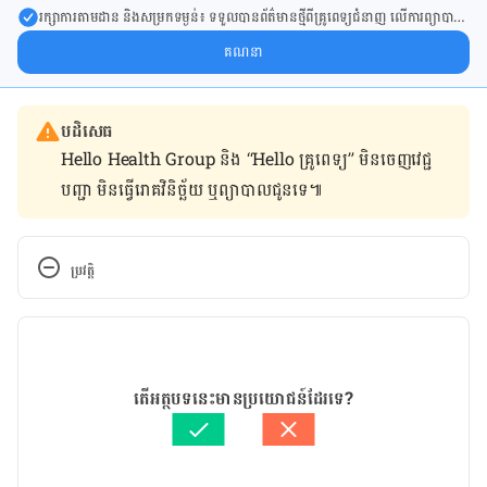
រក្សា​ការ​តាមដាន និងសម្រក​ទម្ងន់៖ ទទួលបាន​ព័ត៌​មាន​ថ្មី​ពី​គ្រូពេទ្យ​ជំនាញ លើ​ការ​ព្យា​បាល​
ការសម្រក​ទម្ងន់ និងការផ្តល់ជំនួយដោយផ្ទាល់​ក្នុង​ប្រអប់​សារ​របស់​អ្នក។
គណនា
បដិសេធ
Hello Health Group និង “Hello គ្រូពេទ្យ” មិន​ចេញ​វេជ្ជ
បញ្ជា មិន​ធ្វើ​រោគវិនិច្ឆ័យ ឬ​ព្យាបាល​ជូន​ទេ៕
ប្រវត្តិ
កំណែ​ប្រែបច្ចុប្បន្ន
03/06/2021
អត្ថបទ​ដោយ 
ដេត ធន្នី
តើអត្ថបទនេះមានប្រយោជន៍ដែរទេ?
ត្រួតពិនិត្យដោយ 
វេជ្ជ. ចាន់ ស៊ីណេត
បច្ចុប្បន្នភាពដោយ៖ 
ដេត ធន្នី