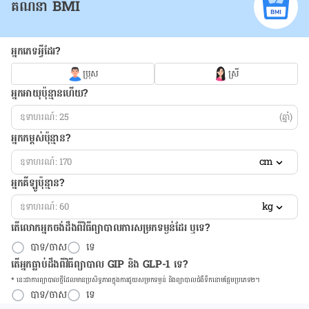
គណនា BMI
អ្នកភេទអ្វីដែរ?
ប្រុស
ស្រី
អ្នកអាយុប៉ុន្មានហើយ?
(ឆ្នាំ)
អ្នកកម្ពស់ប៉ុន្មាន?
cm
អ្នកគីឡូប៉ុន្មាន?
kg
តើលោកអ្នកចង់ដឹង​ពីវិធីព្យាបាលការសម្រកទម្ងន់ដែរ ឬទេ?
បាទ/ចាស
ទេ
តើអ្នកធ្លាប់ដឹងពីវិធីព្យាបាល GIP និង GLP-1 ទេ?
* នេះ​ជា​ការ​ព្យា​បាល​ថ្មីដែល​​មាន​ប្រសិទ្ធ​ភាព​ក្នុង​ការ​ជួយ​សម្រក​ទម្ងន់ និង​ព្យា​បាល​ជំ​ងឺ​ទឹក​នោម​ផ្អែម​ប្រភេទ២។
បាទ/ចាស
ទេ