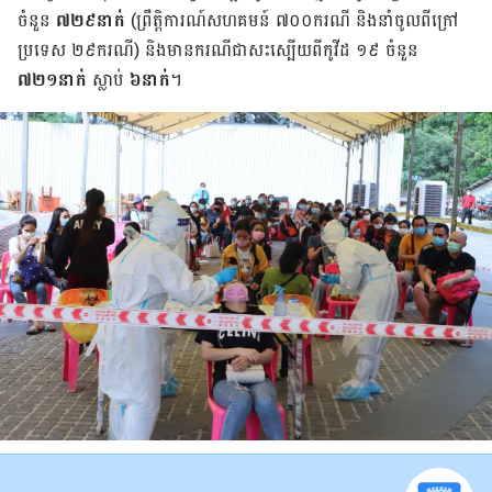
ចំនួន
៧២៩នាក់
(​ព្រឹត្តិការណ៍​សហគមន៍ ៧០០ករណី និង​នាំ​ចូល​ពី​ក្រៅ
ប្រទេស ២៩ករណី) និង​​មាន​​ករណី​​ជា​សះស្បើយ​​ពី​​កូវីដ ១៩ ចំនួន
៧២១នាក់
ស្លាប់
៦នាក់
។