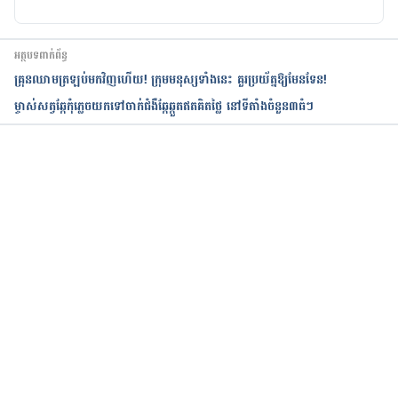
អត្ថបទពាក់ព័ន្ធ
គ្រុនឈាមត្រឡប់មកវិញហើយ! ក្រុមមនុស្សទាំងនេះ គួរប្រយ័ត្នឱ្យមែនទែន!
ម្ចាស់សត្វឆ្កែកុំភ្លេចយកទៅចាក់ជំងឺឆ្កែឆ្កួតឥតគិតថ្លៃ នៅទីតាំងចំនួន៣ធំៗ
កំពុងដំណើរការ...