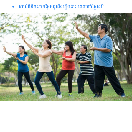
អ្នកជំងឺទឹកនោមផ្អែមគួរដឹងរឿងនេះ ពេលញ៉ាំផ្លែឈើ