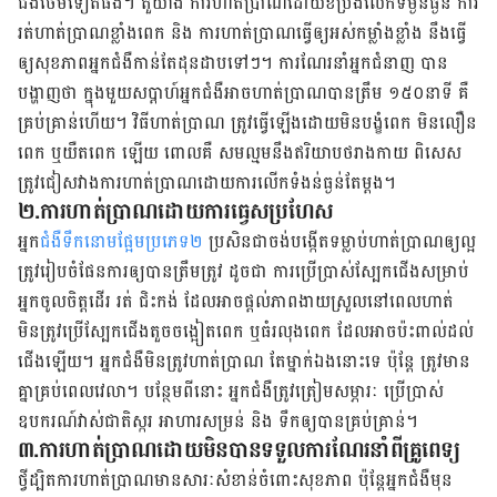
ជំងឺថែមទៀតផង។ តួយ៉ាង ការហាត់ប្រាណដោយខំប្រឹងលើកទម្ងន់ធ្ងន់ ការ
រត់ហាត់ប្រាណខ្លាំងពេក និង ការហាត់ប្រាណធ្វើឲ្យអស់កម្លាំងខ្លាំង នឹងធ្វើ
ឲ្យសុខភាពអ្នកជំងឺកាន់តែដុនដាបទៅៗ។ ការណែរនាំអ្នកជំនាញ បាន
បង្ហាញថា ក្នុងមួយសប្ដាហ៍អ្នកជំងឺអាចហាត់ប្រាណបានត្រឹម ១៥០នាទី គឺ
គ្រប់គ្រាន់ហើយ​។ វិធីហាត់ប្រាណ ត្រូវ​ធ្វើ​ឡើង​ដោយ​មិនបង្ខំពេក មិនលឿន
ពេក ឬយឺតពេក ឡើយ ពោល​គឺ សមល្មមនឹងឥរិយាបថរាងកាយ ពិសេស
ត្រូវជៀសវាងការហាត់ប្រាណដោយការលើកទំងន់ធ្ងន់តែម្ដង។
២.ការហាត់ប្រាណដោយការធ្វេសប្រហែស
អ្នក
ជំងឺទឹកនោមផ្អែមប្រភេទ២
ប្រសិនជាចង់បង្កើតទម្លាប់ហាត់ប្រាណឲ្យល្អ
ត្រូវរៀបចំផែនការឲ្យបានត្រឹមត្រូវ ដូចជា ការប្រើប្រាស់ស្បែកជើងសម្រាប់
អ្នកចូលចិត្ដដើរ រត់ ជិះកង់ ដែលអាចផ្ដល់ភាពងាយស្រួលនៅពេលហាត់
មិនត្រូវប្រើស្បែកជើងតួចចង្អៀតពេក ឬធំរលុងពេក ដែលអាចប៉ះពាល់ដល់
ជើងឡើយ។ អ្នកជំងឺមិនត្រូវហាត់ប្រាណ តែម្នាក់ឯងនោះទេ ប៉ុន្តែ ត្រូវមាន
គ្នាគ្រប់ពេលវេលា។ បន្ថែមពីនោះ អ្នកជំងឺត្រូវត្រៀមសម្ភារៈ ប្រើប្រាស់
ឧបករណ៍វាស់ជាតិស្ករ អាហារសម្រន់ និង ទឹកឲ្យបានគ្រប់គ្រាន់។
៣.ការហាត់ប្រាណដោយមិនបានទទួលការណែរនាំពីគ្រូពេទ្យ
ថ្វីដ្បិតការហាត់ប្រាណមានសារៈសំខាន់ចំពោះសុខភាព ប៉ុន្ដែអ្នកជំងឺមុន