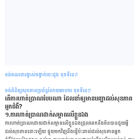
ចង់គណនារង្វាស់ចង្វាក់បេះដូង ចុចទីនេះ
!
ចង់ពិនិត្យសុខភាពប្រព័ន្ធរំលាយអាហារ ចុចទីនេះ
!
តើការហាត់ប្រាណបែបណា ដែលនាំឲ្យមានបញ្ហាដល់សុខភាព
អ្នកជំងឺ?
១.ការហាត់ប្រាណដាក់សម្ពាធលើខ្លួនឯង
ការហាត់ប្រាណដោយដាក់សម្ពាធលើខ្លួនឯងជ្រុលពេកនឹងមិនបានជួយអ្វី
ដល់សុខភាពនោះឡើយ ផ្ទុយមកវិញនឹងធ្វើប៉ះពាល់ដល់សុខភាពអ្នក