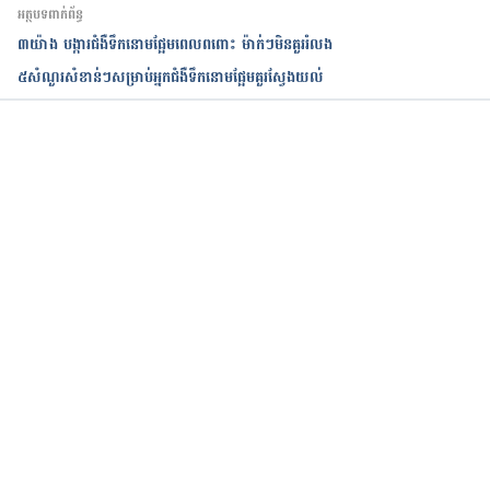
conditions/diabetes/in-depth/diabetes-and-
អត្ថបទពាក់ព័ន្ធ
exercise/art-20045697
៣យ៉ាង បង្ការជំងឺទឹកនោមផ្អែមពេលពពោះ ម៉ាក់ៗមិនគួររំលង
៥សំណួរសំខាន់ៗសម្រាប់អ្នកជំងឺទឹកនោមផ្អែមគួរស្វែងយល់
A Position Statement of the American Diabetes 
Association 
https://diabetesjournals.org/care/article/39/11/206
5/37249/Physical-Activity-Exercise-and-Diabetes-
កំពុងដំណើរការ...
A-Position 
Weekly Exercise Targets 
https://diabetes.org/healthy-
living/fitness/weekly-exercise-
targets#:~:text=Depending%20on%20your%20sche
dule%20and,blood%20sugar%2C%20or%20blood%2
0glucose. 