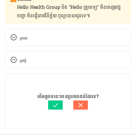
Hello Health Group និង “Hello គ្រូពេទ្យ” មិន​ចេញ​វេជ្ជ
បញ្ជា មិន​ធ្វើ​រោគវិនិច្ឆ័យ ឬ​ព្យាបាល​ជូន​ទេ៕
ប្រភព
Sports, Exercise, and Diabetes 
https://kidshealth.org/en/teens/sports-
ប្រវត្តិ
diabetes.html
កំណែ​ប្រែបច្ចុប្បន្ន
Physical Activity and Diabetes 
https://www.eatright.org/health/health-
20/04/2023
conditions/diabetes/physical-activity-and-
អត្ថបទ​ដោយ 
អឿ អ៊ុយ
តើអត្ថបទនេះមានប្រយោជន៍ដែរទេ?
diabetes
ត្រួតពិនិត្យដោយ 
វេជ្ជ. ចាន់ ស៊ីណេត
បច្ចុប្បន្នភាពដោយ៖ 
Sopheng
Diabetes and exercise: When to monitor your 
blood sugar 
https://www.mayoclinic.org/diseases-