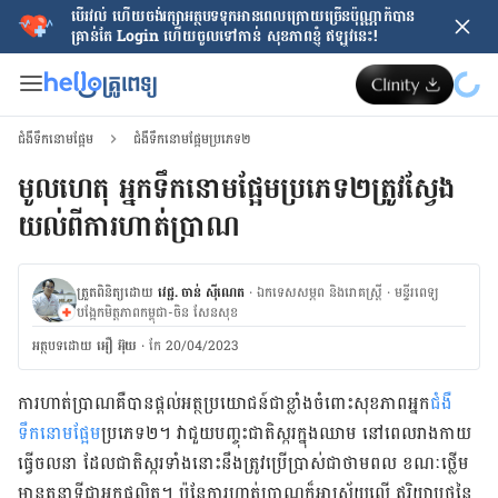
បើរវល់ ហើយចង់​រក្សាអត្ថបទទុកអានពេលក្រោយ​ច្រើនប៉ុណ្ណាក៏បាន
គ្រាន់តែ​ Login ហើយចូលទៅកាន់ សុខភាពខ្ញុំ ឥឡូវនេះ!
ជំងឺទឹកនោមផ្អែម
ជំងឺទឹកនោមផ្អែមប្រភេទ២
មូលហេតុ អ្នកទឹកនោមផ្អែមប្រភេទ២ត្រូវស្វែង
យល់ពីការហាត់ប្រាណ
ត្រួតពិនិត្យដោយ
វេជ្ជ. ចាន់ ស៊ីណេត
·
ឯកទេសសម្ភព និងរោគស្ត្រី
·
ម​ន្ទីរពេទ្យ
បង្អែកមិត្តភាពកម្ពុជា-ចិន សែនសុខ
អត្ថបទ​ដោយ
អឿ អ៊ុយ
·
កែ 20/04/2023
ការហាត់ប្រាណគឺបានផ្ដល់អត្ថប្រយោជន៍ជាខ្លាំងចំពោះសុខភាពអ្នក
ជំងឺ
ទឹកនោមផ្អែម
ប្រភេទ២។ វាជួយបញ្ចុះជាតិស្ករក្នុងឈាម នៅពេលរាងកាយ
ធ្វើចលនា ដែលជាតិស្ករទាំងនោះនឹងត្រូវប្រើប្រាស់ជាថាមពល ខណៈថ្លើម
មានតួនាទីជាអ្នកផលិត។ ប៉ុន្ដែការហាត់ប្រាណក៏អាស្រ័យលើ ឥរិយាបថនៃ