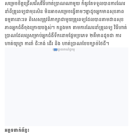
សម្រេចចិត្ដជ្រើសរើសវីធីហាត់ប្រាណណាមួយ ក៏គួរតែទទួលបានការណែរ
នាំពីគ្រូពេទ្យជាមុនសិន មិនអាចសម្រេចធ្វើតាមៗគ្នាដូចអ្នកមានសុខភាព
ធម្មតានោះទេ ពិសេសត្រូវពិភាក្សាជាមួយគ្រូពេទ្យដែលបានតាមដានសុខ
ភាពអ្នកជំងឺចុងក្រោយបង្អស់។ កន្លងមក តាមការណែរនាំគ្រូពេទ្យ វិធីហាត់
ប្រាណដែលល្អសម្រាប់អ្នកជំងឺទឹកនោមផ្អែមប្រភេទ ២គឺមានដូចជា ការ
ហាត់យូហ្គា ការរាំ ជិះកង់ ដើរ និង ហាត់ប្រាណបែបក្បាច់ថៃជី។
ផ្សព្វផ្សាយពាណិជ្ជកម្ម
អត្ថទ​ពាក់ព័ន្ធ​៖