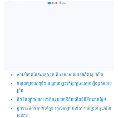
ផ្សព្វផ្សាយពាណិជ្ជកម្ម
សារសំខាន់នៃការរក្សាទុក និង​គុណភាព​របស់អាំងស៊ុយលីន​
ទម្លាយមូលហេតុធំៗ បណ្ដាលឲ្យជាតិស្ករក្នុងឈាមឡើងខ្ពស់ពេល
ព្រឹក
តិចនិកញ៉ាំបាយស កាត់បន្ថយហានិភ័យកើតជំងឺទឹកនោមផ្អែម
អ្នកមានជំងឺទឹកនោមផ្អែម ធ្វើសកម្មភាពទាំងនេះជាប្រចាំជួយដល់
សុខភាព