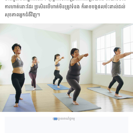
ការហាត់នោះដែរ ប្រសិនបើហាត់មិនត្រូវទំនង ក៏អាចបង្កផលប៉ះពាល់ដល់
សុខភាពអ្នកជំងឺវិញ។
ផ្សព្វផ្សាយពាណិជ្ជកម្ម