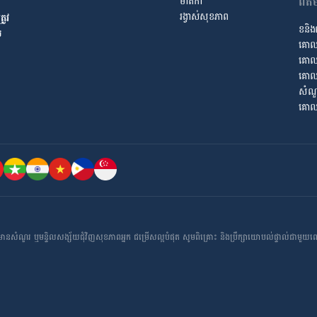
ព័ត
មាតិកា
រង្វាស់​សុខភាព
រូវ​
ខនិង
​
គោល
គោលកា
គោលក
សំណួ
គោល
សំណួរ ឬ​មន្ទិលសង្ស័យ​ជុំវិញ​សុខភាព​អ្នក ជម្រើស​ល្អ​បំផុត សូម​ពិគ្រោះ និង​ប្រឹក្សា​យោបល់​ផ្ទាល់​ជា