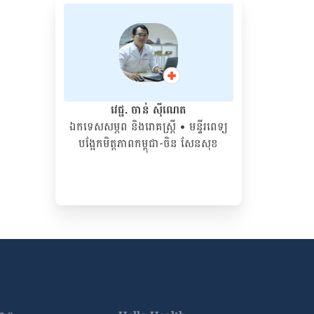
វេជ្ជ. ចាន់ ស៊ីណេត
ឯកទេសសម្ភព និងរោគស្ត្រី
• ម​ន្ទីរពេទ្យ
បង្អែកមិត្តភាពកម្ពុជា-ចិន សែនសុខ