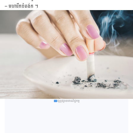
– មហារីកបំពង់ក ។
ផ្សព្វផ្សាយពាណិជ្ជកម្ម