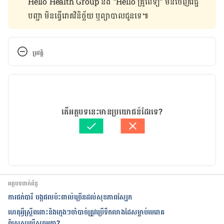
Hello Health Group និង “Hello គ្រូពេទ្យ” មិន​ចេញ​វេជ្ជ
បញ្ជា មិន​ធ្វើ​រោគវិនិច្ឆ័យ ឬ​ព្យាបាល​ជូន​ទេ៕
ប្រវត្តិ
កំណែ​ប្រែបច្ចុប្បន្ន
03/05/2019
អត្ថបទ​ដោយ 
ដេត ធន្នី
តើអត្ថបទនេះមានប្រយោជន៍ដែរទេ?
ត្រួតពិនិត្យដោយ 
វេជ្ជ. ចាន់ ស៊ីណេត
បច្ចុប្បន្នភាពដោយ៖ 
ដេត ធន្នី
អត្ថបទពាក់ព័ន្ធ
ការជក់បារី បង្កផលប៉ះពាល់ច្រើនដល់សុខភាពស្បែក
ហេតុអ្វីស្រ្តីពពោះនិងក្មេងៗចាំបាច់ត្រូវប្រើទឹកលាងដៃសម្លាប់មេរោគ
ពិសេសលើសធម្មតា?