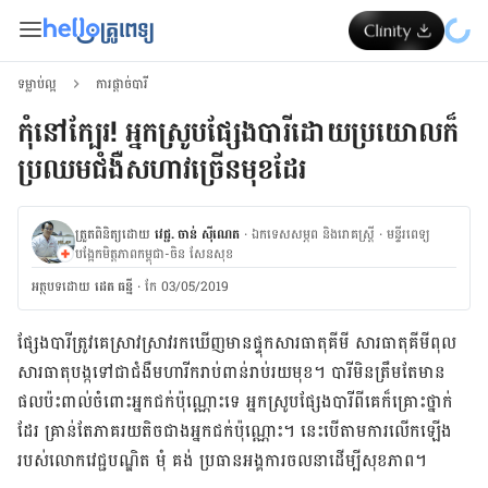
ទម្លាប់ល្អ
ការផ្ដាច់បារី
កុំ​នៅ​ក្បែរ! អ្នក​ស្រូប​ផ្សែងបារី​ដោយ​ប្រយោលក៏​
ប្រឈម​​ជំងឺ​សហាវច្រើន​មុខ​ដែរ
ត្រួតពិនិត្យដោយ
វេជ្ជ. ចាន់ ស៊ីណេត
·
ឯកទេសសម្ភព និងរោគស្ត្រី
·
ម​ន្ទីរពេទ្យ
បង្អែកមិត្តភាពកម្ពុជា-ចិន សែនសុខ
អត្ថបទ​ដោយ
ដេត ធន្នី
·
កែ 03/05/2019
ផ្សែងបារី​ត្រូវ​គេ​ស្រាវស្រាវ​រក​ឃើញ​មាន​ផ្ទុក​សារធាតុ​គីមី សារធាតុ​គីមី​ពុល​
សារធាតុ​បង្ក​ទៅ​ជា​ជំងឺ​មហារីក​រាប់ពាន់​រាប់រយមុខ។ បារី​មិន​ត្រឹម​តែមាន​
ផល​ប៉ះពាល់​ចំពោះ​អ្នក​ជក់​ប៉ុណ្ណោះ​ទេ អ្នក​ស្រូប​ផ្សែងបារី​ពីគេ​ក៏​គ្រោះថ្នាក់​
ដែរ គ្រាន់តែ​ភាគរយ​តិច​ជាង​អ្នក​ជក់​ប៉ុណ្ណោះ។ នេះ​បើ​តាម​ការ​លើក​ឡើង​
របស់​លោក​វេជ្ជបណ្ឌិត មុំ គង់ ប្រធាន​អង្គការ​ចលនា​ដើម្បី​សុខភាព។