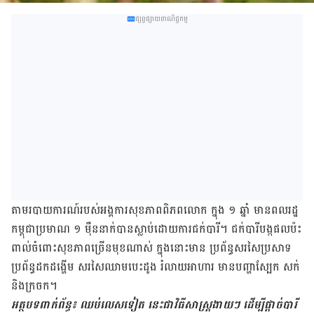
ផ្សព្វផ្សាយពាណិជ្ជកម្ម
តាម​របាយការណ៍​របស់​អង្គការ​សុខភាព​ពិភពលោក ក្នុង ១ ឆ្នាំ មាន​ពលរដ្ឋ​
កម្ពុជា​ប្រមាណ ១ ម៉ឺន​នាក់​បាន​ស្លាប់​ដោយការ​ជក់បារី។ ជក់​បារី​បង្ក​ផល​ប៉ះ
ពាល់​ចំពោះ​សុខភាព​ច្រើន​មុខ​ណាស់ ក្នុង​នោះ​មាន ប្រព័ន្ធ​សរសៃប្រសាទ
ប្រព័ន្ធ​ដកដង្ហើម សរសៃ​ឈាម​បេះដូង រំលាយ​អាហារ មានបញ្ហាស្បែក សក់
និងក្រចក។
អត្ថបទពាក់ព័ន្ធ៖ ឈប់លេសទៀត នេះជា​វិធីសាស្ត្រ​ងាយៗ ដើម្បី​ផ្តាច់​បារី