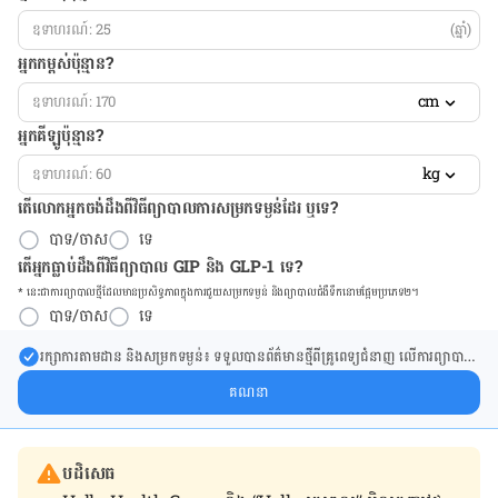
(ឆ្នាំ)
អ្នកកម្ពស់ប៉ុន្មាន?
cm
អ្នកគីឡូប៉ុន្មាន?
kg
តើលោកអ្នកចង់ដឹង​ពីវិធីព្យាបាលការសម្រកទម្ងន់ដែរ ឬទេ?
បាទ/ចាស
ទេ
តើអ្នកធ្លាប់ដឹងពីវិធីព្យាបាល GIP និង GLP-1 ទេ?
* នេះ​ជា​ការ​ព្យា​បាល​ថ្មីដែល​​មាន​ប្រសិទ្ធ​ភាព​ក្នុង​ការ​ជួយ​សម្រក​ទម្ងន់ និង​ព្យា​បាល​ជំ​ងឺ​ទឹក​នោម​ផ្អែម​ប្រភេទ២។
បាទ/ចាស
ទេ
រក្សា​ការ​តាមដាន និងសម្រក​ទម្ងន់៖ ទទួលបាន​ព័ត៌​មាន​ថ្មី​ពី​គ្រូពេទ្យ​ជំនាញ លើ​ការ​ព្យា​បាល​
ការសម្រក​ទម្ងន់ និងការផ្តល់ជំនួយដោយផ្ទាល់​ក្នុង​ប្រអប់​សារ​របស់​អ្នក។
គណនា
បដិសេធ