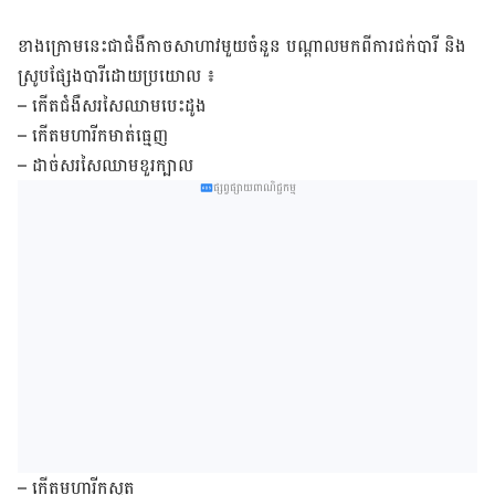
ខាងក្រោម​នេះ​ជា​ជំងឺ​កាច​សាហាវ​មួយ​ចំនួន បណ្តាល​មក​ពី​ការ​ជក់បារី និង​
ស្រូប​ផ្សែង​បារី​ដោយ​ប្រយោល ៖
– កើតជំងឺសរសៃឈាមបេះដូង
– កើតមហារីកមាត់ធ្មេញ
– ដាច់សរសៃឈាមខួរក្បាល
ផ្សព្វផ្សាយពាណិជ្ជកម្ម
– កើតមហារីកសួត