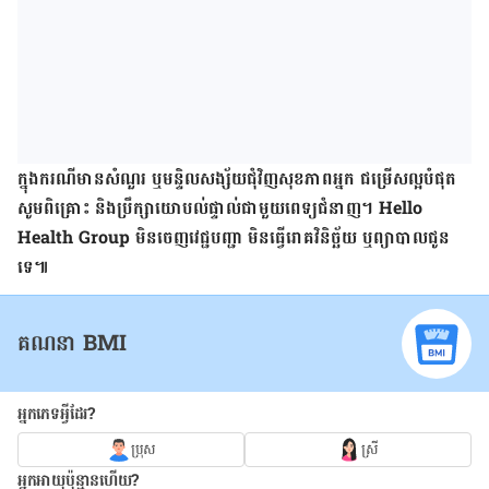
ក្នុង​ករណី​មាន​សំណួរ ឬ​មន្ទិលសង្ស័យ​ជុំវិញ​សុខភាព​អ្នក ជម្រើស​ល្អ​បំផុត
សូម​ពិគ្រោះ និង​ប្រឹក្សា​យោបល់​ផ្ទាល់​ជាមួយ​ពេទ្យ​ជំនាញ។ Hello
Health Group មិន​ចេញ​វេជ្ជបញ្ជា មិន​ធ្វើ​រោគវិនិច្ឆ័យ ឬ​ព្យាបាល​ជូន​
ទេ៕
គណនា BMI
អ្នកភេទអ្វីដែរ?
ប្រុស
ស្រី
អ្នកអាយុប៉ុន្មានហើយ?