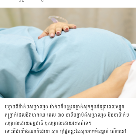
បន្ទាប់ពីម៉ាក់ៗសម្រាលរួច ម៉ាក់ៗនឹងត្រូវទម្លាក់សុកក្នុងអំឡុង​ពេលស្បូន​
កន្រ្តាក់​​ដែល​នឹង​មានរយៈពេល ៣០ នាទីបន្ទាប់ពីសម្រាលរួច មិនថាម៉ាក់ៗ
សម្រាលដោយធម្មជាតិ ឬសម្រាលដោយវះកាត់ទេ។
ទោះបីជាយ៉ាងណាក៏ដោយ សុក ឬផ្នែកខ្លះនៃសុកអាចមិនធ្លាក់ ហើយនៅ​