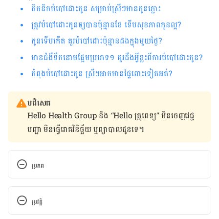
តិចនិក​បំបៅ​ដោះកូន ​សម្រាប់​ស្រីៗមាន​កូនភ្លោះ
ត្រូវ​បំបៅ​ដោះ​កូន​ឲ្យ​បាន​ប៉ុន្មាន​ខែ ទើប​សុខភាព​កូន​ល្អ
?
កូនទើប​កើត គួរ​បំបៅដោះ​ប៉ុន្មាន​ដង​ក្នុង​មួយ​ថ្ងៃ
?​
មាន​ជំងឺ​ទឹក​នោម​ផ្អែម​ប្រភេទ​១​ គួរ​ដឹង​អ្វី​ខ្លះ​ពី​ការ​បំបៅ​ដោះ​កូន
?​​​​​​​​​​​​​​​​​​​​​​​​​​​​​​​​​​
កំពុង​បំបៅ​ដោះ​កូន ស្រីៗ​អាច​មាន​ផ្ទៃ​ពោះ​ទៀត​​អត់
?
បដិសេធ
Hello Health Group និង “Hello គ្រូពេទ្យ” មិន​ចេញ​វេជ្ជ
បញ្ជា មិន​ធ្វើ​រោគវិនិច្ឆ័យ ឬ​ព្យាបាល​ជូន​ទេ៕
ប្រភព
Retained Placenta
ប្រវត្តិ
https://americanpregnancy.org/healthy-
pregnancy/labor-and-birth/retained-placenta/
កំណែ​ប្រែបច្ចុប្បន្ន