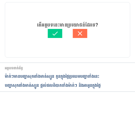
Retained placenta
06/03/2023
អត្ថបទ​ដោយ 
សុខ វណ្ណ
តើអត្ថបទនេះមានប្រយោជន៍ដែរទេ?
https://en.wikipedia.org/wiki/Retained_placenta
ត្រួតពិនិត្យដោយ 
វេជ្ជ. ចាន់ ស៊ីណេត
បច្ចុប្បន្នភាពដោយ៖ 
នូ សោភ័ណ្ឌ
Retained Placenta
https://www.whattoexpect.com/pregnancy/labor-
and-delivery/retained-placenta/
អត្ថបទពាក់ព័ន្ធ
ម៉ាក់ៗមានបញ្ហាសុកពាំងមាត់ស្បូន កូនក្នុងផ្ទៃប្រឈមបញ្ហាទាំងនេះ
Retained placenta
បញ្ហាសុកពាំងមាត់ស្បូន ផ្ដល់ផលពិបាកទាំងម៉ាក់ៗ និងអាអូនក្នុងផ្ទៃ
https://www.tommys.org/pregnancy-
information/pregnancy-complications/retained-
placenta
កំពុងដំណើរការ...
Retained placenta