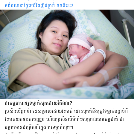
ចង់គណនាថ្ងៃមេជីវិតញីទុំធ្លាក់ ចុចទីនេះ
!
ជាធម្មតាពេទ្យទម្លាក់សុកដោយវិធីណា?
ប្រសិនបើ​អ្នកម៉ាក់ៗសម្រាលដោយ​វះកាត់ នោះ​សុក​ក៏​នឹង​ត្រូវ​ទម្លាក់​បន្ទាប់​ពី​
វះកាត់​យក​ទារកចេញរួច ហើយ​ប្រសិនបើម៉ាក់ៗសម្រាលតាមធម្មជាតិ ជា
ធម្មតាមានជម្រើសពីរក្នុងការទម្លាក់សុក។