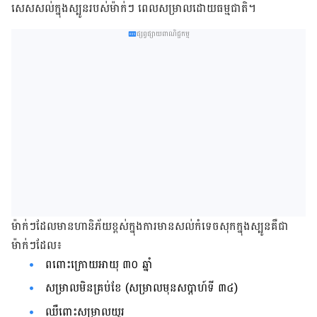
សេស​សល់​ក្នុងស្បូនរបស់ម៉ាក់ៗ ពេលសម្រាលដោយធម្មជាតិ។
ផ្សព្វផ្សាយពាណិជ្ជកម្ម
ម៉ាក់ៗដែលមានហានិភ័យខ្ពស់ក្នុងការមានសល់កំទេចសុកក្នុងស្បូនគឺជា
ម៉ាក់ៗដែល៖
ពពោះក្រោយអាយុ ៣០ ឆ្នាំ
សម្រាលមិនគ្រប់ខែ (សម្រាលមុនសប្តាហ៍ទី ៣៤)
ឈឺពោះសម្រាលយូរ