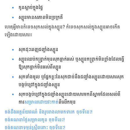
កូនស្លាប់ក្នុងផ្ទៃ
ស្បូនមានសភាពមិនប្រក្រតី
ហេតុអ្វីមានកំទេចសុកសល់ក្នុងស្បូន? កំទេចសុកសល់ក្នុងស្បូន​អាចកើត​
ឡើង​ដោយសារ៖
សុកដុះពេញជញ្ជាំងស្បូន
ស្បូនឈប់កន្រ្ទាក់មុនសុកធ្លាក់អស់ ឬស្បូនកន្រ្តាក់មិនខ្លាំងដែល​ធ្វើ​
ឱ្យ​សុក​ធ្លាក់​មិន​អស់ពីស្បូន
សុកទាំងមូល ឬផ្នែកខ្លះនៃសុកជាប់នឹងជញ្ជាំង​ស្បូនដោយសារសុក​
បង្កប់​ជ្រៅក្នុង​ជញ្ជាំង​ស្បូន
សុកបង្កប់ជ្រៅក្នុងជញ្ជាំងស្បូនដោយសារមកពីស្នាមដែលសល់ពី
ការ
សម្រាល​ដោយវះកាត់
ពីលើកមុន
ចង់ដឹងអត្ថន័យពណ៌ និងរូបរាងលាមកទារក ចុចទីនេះ
!
ចង់គណនាថ្ងៃសម្រាលកូន ចុចទីនេះ
!
ចង់គណនាទម្ងន់ស្រ្តីពពោះ ចុចទីនេះ
!