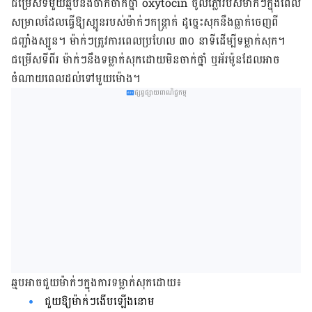
ជម្រើសទីមួយឆ្មបនឹង​​ចាក់ចាក់​ថ្នាំ​ oxytocin ចូល​ភ្លៅ​របស់ម៉ាក់ៗក្នុង​ពេល​
សម្រាល​ដែល​ធ្វើឱ្យស្បូនរបស់ម៉ាក់ៗកន្រ្តាក់ ដូច្នេះសុកនឹងធ្លាក់ចេញពី
ជញ្ជាំង​​​ស្បូន។ ម៉ាក់ៗ​ត្រូវការពេលប្រហែល ៣០ នាទីដើម្បីទម្លាក់សុក។
ជម្រើសទីពីរ ម៉ាក់ៗនឹងទម្លាក់សុកដោយមិនចាក់ថ្នាំ ឬអ័រម៉ូន​​ដែលអាច
ចំណាយ​​ពេលដល់ទៅមួយម៉ោង។
ផ្សព្វផ្សាយពាណិជ្ជកម្ម
ឆ្មបអាចជួយម៉ាក់ៗក្នុងការទម្លាក់សុកដោយ៖
ជួយឱ្យម៉ាក់ៗងើបឡើងនោម