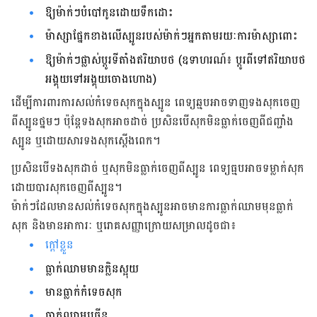
ឱ្យម៉ាក់ៗបំបៅកូនដោយទឹកដោះ
ម៉ាស្សាផ្នែកខាងលើស្បូនរបស់ម៉ាក់ៗអ្នកតាមរយៈការម៉ាស្សាពោះ
ឱ្យ​ម៉ាក់ៗផ្លាស់ប្តូរទីតាំងឥរិយាបថ (ឧទាហរណ៍៖ ប្តូរពីទៅឥរិយាបថ​
អង្គុយ​​ទៅអង្គុយ​ចោងហោង)
ដើម្បីការពារការសល់កំទេចសុកក្នុងស្បូន ពេទ្យឆ្មបអាចទាញទង​សុកចេញ​
ពីស្បូន​​ថ្នមៗ ប៉ុន្តែទងសុកអាចដាច់ ប្រសិនបើសុកមិនធ្លាក់ចេញពីជញ្ជាំង
ស្បូន ឬ​ដោយសារ​​ទងសុកស្តើងពេក។
ប្រសិនបើទងសុកដាច់ ឬសុកមិនធ្លាក់ចេញពីស្បូន ពេទ្យធ្មបអាច​ទម្លាក់​សុក​​
ដោយ​បារ​សុក​ចេញ​ពីស្បូន។
ម៉ាក់ៗដែលមានសល់កំទេចសុកក្នុងស្បូនអាចមានការធ្លាក់ឈាមមុនធ្លាក់​
សុក និង​មាន​​អាការៈ ឬរោគសញ្ញាក្រោយសម្រាលដូចជា៖
ក្តៅខ្លួន
ធ្លាក់ឈាមមានក្លិនស្អុយ
មានធ្លាក់កំទេចសុក
ធ្លាក់ឈាមច្រើន