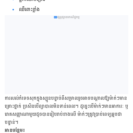
ឈឺពោះខ្លាំង
ផ្សព្វផ្សាយពាណិជ្ជកម្ម
ការសល់កំទេចសុកក្នុងស្បូនបន្ទាប់​ពី​សម្រាលរួចអាចបណ្តាលឱ្យម៉ាក់ៗមាន
គ្រោះថ្នាក់ ប្រសិនបើព្យាបាលមិនទាន់ពេល។ ដូច្នេះបើម៉ាក់ៗមានអាការៈ ឬ
រោគសញ្ញាណាមួយ​ដូចបានរៀបរាប់ខាងលើ​ ម៉ាក់ៗត្រូវប្រាប់ពេទ្យឆ្មបជា
បន្ទាន់​​។
អានបន្ថែម៖