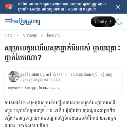
បើរវល់ ហើយចង់​រក្សាអត្ថបទទុកអានពេលក្រោយ​ច្រើនប៉ុណ្ណាក៏បាន
គ្រាន់តែ​ Login ហើយចូលទៅកាន់ សុខភាពខ្ញុំ ឥឡូវនេះ!
ពពោះ
សម្រាលកូន
ថ្ងៃសម្រាល
សម្រាលកូនហើយសុកធ្លាក់មិនអស់ ម្ដាយគ្រោះ
ថ្នាក់បែបណា?
ត្រួតពិនិត្យដោយ
វេជ្ជ. ចាន់ ស៊ីណេត
·
ឯកទេសសម្ភព និងរោគស្ត្រី
·
ម​ន្ទីរពេទ្យ
បង្អែកមិត្តភាពកម្ពុជា-ចិន សែនសុខ
អត្ថបទ​ដោយ
សុខ វណ្ណ
·
កែ 06/03/2023
ការសល់កំទេចសុកក្នុងស្បូនកើតឡើងនៅពេល
សុក
ធ្លាក់ចេញមិនអស់ពី
ស្បូន បន្ទាប់ពីសម្រាលរួច ៣០ នាទី។ ថ្វីត្បិតតែលក្ខខណ្ឌនេះកម្រកើត
ឡើង តែលក្ខខណ្ឌនេះអាច​បណ្តាល​ឱ្យម៉ាក់ៗបាត់បង់ជីវិតដោយសារឆ្លង
មេរោគ ឬធ្លាក់ឈាមច្រើន។