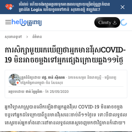
បើរវល់ ហើយចង់​រក្សាអត្ថបទទុកអានពេលក្រោយ​ច្រើនប៉ុណ្ណាក៏បាន
គ្រាន់តែ​ Login ហើយចូលទៅកាន់ សុខភាពខ្ញុំ ឥឡូវនេះ!
សុខភាពទូទៅ
ព័ត៌មាន
ការសិក្សាមួយរកឃើញថា​អ្នកមាន​វីរុសCOVID-
19 មិនអាច​ចម្លងទៅអ្នកផ្សេង​ក្រោយ​ឆ្លង​១១ថ្ងៃ
ត្រួតពិនិត្យដោយ
វេជ្ជ. ចាន់ ស៊ីណេត
·
ឯកទេសសម្ភព និងរោគស្ត្រី
·
ម​ន្ទីរពេទ្យ
បង្អែកមិត្តភាពកម្ពុជា-ចិន សែនសុខ
អត្ថបទ​ដោយ
ថាត់ រ័ត្នមូនីតា
·
កែ 25/05/2020
អ្នក​វិទ្យាសាស្ត្រ​បាន​លើក​ឡើង​ថា​អ្នកឆ្លងវីរុស
COVID-19
មិន​អាចចម្លង​
បន្ត​ទៅ​អ្នក​ដទៃ​ក្រោយ​ពី​ខ្លួន​មាន​វីរុសនេះ​ចាប់ពី​​១១​ថ្ងៃ​ទេ ទោះបីជា​លទ្ធផល​
តេស្ដ​របស់​អ្នក​ទាំងនោះ​នៅមាន​លទ្ធផល​តេស្ត​​ចេញ​មកថា​​វិជ្ជមាន​ក៏​ដោយ។