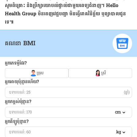
សូម​ពិគ្រោះ និង​ប្រឹក្សា​យោបល់​ផ្ទាល់​ជាមួយ​ពេទ្យ​ជំនាញ។
Hello
Health Group
មិន​ចេញ​វេជ្ជបញ្ជា មិន​ធ្វើ​រោគវិនិច្ឆ័យ ឬ​ព្យាបាល​ជូន​
ទេ៕
គណនា BMI
អ្នកភេទអ្វីដែរ?
ប្រុស
ស្រី
អ្នកអាយុប៉ុន្មានហើយ?
(ឆ្នាំ)
អ្នកកម្ពស់ប៉ុន្មាន?
cm
អ្នកគីឡូប៉ុន្មាន?
kg