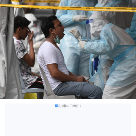
ផ្សព្វផ្សាយពាណិជ្ជកម្ម