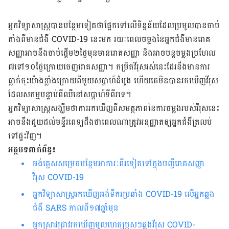
អ្នកវិទ្យាសាស្ត្រ​បាន​បន្ថែម​ទៀត​ថា​ផ្អែក​ទៅ​លើ​ទិន្នន័យ​ដែល​​ប្រមូល​បាន​ចាប់​
តាំង​ពី​មាន​ជំងឺ
COVID-19
នេះ​មក រយៈពេល​ចម្លង​នៃ​អ្នក​ជំងឺ​មាន​រោគ
សញ្ញា​អាច​នឹង​ចាប់ផ្ដើម​២ថ្ងៃ​មុន​មាន​រោគសញ្ញា និង​អាច​បន្ត​ចម្លង​ប្រហែល​
៧​ទៅ​១០​ថ្ងៃ​ក្រោយ​ចេញ​រោគសញ្ញា។ កម្រិត​វីរុស​រស់​នេះ​ដែរ​នឹង​មាន​ការ​
ធ្លាក់​ចុះ​យ៉ាង​ខ្លាំង​ក្រោយ​ពី​​មួយ​សប្ដាហ៍​ដំបូង​ ហើយ​គេ​មិន​បាន​រក​ឃើញ​វីរុស​
ដែល​សកម្ម​បន្ទាប់ពី​ឈឺ​នៅ​សប្ដាហ៍​ទីពីរ​​ទេ។
អ្នកវិទ្យាសាស្ត្រ​សង្ឃឹម​ថា​ការ​រកឃើញ​ពី​សមត្ថភាព​នៃ​ការ​ចម្លង​របស់​វីរុស​នេះ​
អាច​នឹង​ជួយ​ដល់​មន្ទីរពេទ្យ​ដឹង​ថា​ពេល​ណា​ត្រូវ​អនុញ្ញាត​ឲ្យ​អ្នកជំងឺ​ត្រលប់​
ទៅ​ផ្ទះ​វិញ។
អត្ថបទពាក់ព័ន្ធ៖
អង់គ្លេសសម្រេចបន្ថែមអាការៈពីរទៀតទៅក្នុង​បញ្ជីរោគសញ្ញា
វីរុស
COVID-19
អ្នកវិទ្យាសាស្រ្តរកឃើញអង់ទីករប្រឆាំង
COVID-19 លើអ្នកឆ្លង
ជំងឺ
SARS កាលពី១៧ឆ្នាំមុន
អ្នកស្រាវជ្រាវ​រកឃើញមូលហេតុ​ប្រុសៗ​ឆ្លង​វីរុស
COVID-