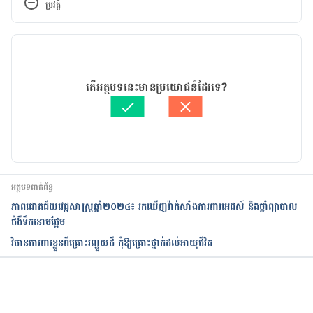
ប្រវត្តិ
days.html
កំណែ​ប្រែបច្ចុប្បន្ន
25/05/2020
អត្ថបទ​ដោយ 
ថាត់ រ័ត្នមូនីតា
តើអត្ថបទនេះមានប្រយោជន៍ដែរទេ?
ត្រួតពិនិត្យដោយ 
វេជ្ជ. ចាន់ ស៊ីណេត
បច្ចុប្បន្នភាពដោយ៖ 
ទូច សុខា
អត្ថបទពាក់ព័ន្ធ
ភាពជោគជ័យវេជ្ជសាស្ត្រឆ្នាំ២០២៤៖ រកឃើញវ៉ាក់សាំងការពារអេដស៍ និងថ្នាំព្យាបាល
ជំងឺទឹកនោមផ្អែម
វិធានការពារខ្លួនពីគ្រោះរញ្ជួយដី កុំឱ្យគ្រោះថ្នាក់ដល់អាយុជីវិត
កំពុងដំណើរការ...