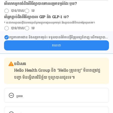
តើលោកអ្នកចង់ដឹង​ពីវិធីព្យាបាលការសម្រកទម្ងន់ដែរ ឬទេ?
បាទ/ចាស
ទេ
តើអ្នកធ្លាប់ដឹងពីវិធីព្យាបាល GIP និង GLP-1 ទេ?
* នេះ​ជា​ការ​ព្យា​បាល​ថ្មីដែល​​មាន​ប្រសិទ្ធ​ភាព​ក្នុង​ការ​ជួយ​សម្រក​ទម្ងន់ និង​ព្យា​បាល​ជំ​ងឺ​ទឹក​នោម​ផ្អែម​ប្រភេទ២។
បាទ/ចាស
ទេ
រក្សា​ការ​តាមដាន និងសម្រក​ទម្ងន់៖ ទទួលបាន​ព័ត៌​មាន​ថ្មី​ពី​គ្រូពេទ្យ​ជំនាញ លើ​ការ​ព្យា​បាល​
ការសម្រក​ទម្ងន់ និងការផ្តល់ជំនួយដោយផ្ទាល់​ក្នុង​ប្រអប់​សារ​របស់​អ្នក។
គណនា
បដិសេធ
Hello Health Group និង “Hello គ្រូពេទ្យ” មិន​ចេញ​វេជ្ជ
បញ្ជា មិន​ធ្វើ​រោគវិនិច្ឆ័យ ឬ​ព្យាបាល​ជូន​ទេ៕
ប្រភព
https://www.dailymail.co.uk/news/article-
8353093/Coronavirus-patients-stop-infectious-11-