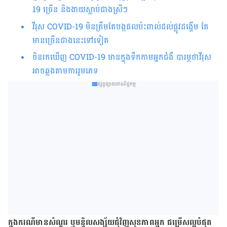
19 ច្រើន និងងាយ​ស្លាប់​ជាង​ស្រីៗ
វីរុស
COVID-19 មិនត្រឹមតែបង្កផលប៉ះពាល់​ដល់​ផ្លូវ​ដង្ហើម តែ
មាន​ច្រើនជាង​នេះទៅ​ទៀត
ចិនរកឃើញ​
COVID-19 មាន​ក្នុងទឹកកាមអ្នកជំងឺ បារម្ភថាវីរុស
អាចឆ្លង​តាមការរួមភេទ
ផ្សព្វផ្សាយពាណិជ្ជកម្ម
ក្នុង​ករណី​មាន​សំណួរ ឬ​មន្ទិលសង្ស័យ​ជុំវិញ​សុខភាព​អ្នក ជម្រើស​ល្អ​បំផុត