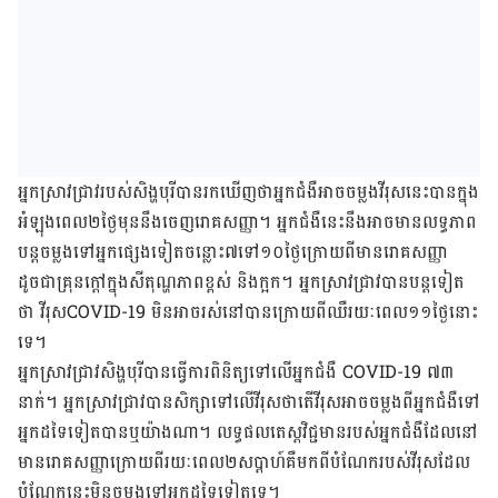
អ្នក​ស្រាវជ្រាវ​របស់​សិង្ហបុរី​បាន​រកឃើញ​ថា​អ្នក​ជំងឺ​អាច​ចម្លង​វីរុស​នេះ​បាន​ក្នុង​
អំឡុងពេល​២ថ្ងៃ​មុន​នឹង​ចេញរោគសញ្ញា​។ អ្នក​ជំងឺ​នេះ​នឹងអាចមាន​លទ្ធភាព​​​
បន្ត​ចម្លងទៅ​អ្នក​ផ្សេងទៀត​​ចន្លោះ​៧​ទៅ​១០​ថ្ងៃ​ក្រោយ​ពី​មាន​រោគសញ្ញា​
ដូចជា​គ្រុនក្ដៅ​ក្នុង​សីតុណ្ហភាព​ខ្ពស់ និង​ក្អក​។ អ្នក​ស្រាវ​ជ្រាវ​បាន​បន្ត​ទៀត​
ថា​ វីរុស​
COVID-19
មិន​អាច​រស់​នៅ​បាន​ក្រោយពី​ឈឺ​រយៈពេល​១១​ថ្ងៃ​នោះ​
ទេ។
អ្នកស្រាវជ្រាវ​សិង្ហបុរី​បាន​ធ្វើ​ការ​ពិនិត្យ​ទៅ​លើ​អ្នក​ជំងឺ
COVID-19
៧៣​
នាក់។ អ្នកស្រាវជ្រាវ​​បាន​សិក្សា​ទៅ​លើ​វីរុស​ថា​តើ​វីរុស​អាច​ចម្លង​ពី​អ្នក​ជំងឺ​ទៅ​
អ្នក​ដទៃ​ទៀត​បាន​ឬ​យ៉ាង​ណា។ លទ្ធផល​តេស្ដ​វិជ្ជមាន​របស់​អ្នក​ជំងឺ​ដែល​នៅ​
មាន​រោគសញ្ញា​ក្រោយ​ពី​រយៈពេល​២​សប្តាហ៍​គឺ​មក​ពី​បំណែក​របស់​វីរុស​ដែល​
បំណែក​នេះ​មិន​ចម្លង​ទៅ​អ្នក​ដទៃ​ទៀត​ទេ។