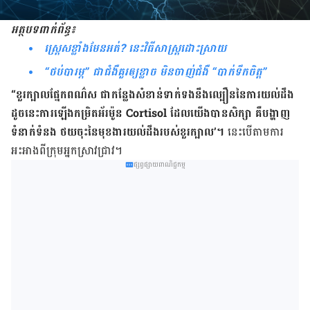
អត្ថបទ​ពាក់ព័ន្ធ៖
ស្ត្រេសខ្លាំង​មែន​អត់? នេះវិធីសាស្ត្រ​ដោះស្រាយ
“​ថប់​បារម្ភ” ជា​​ជំងឺ​​គួរ​​ឲ្យ​​ខ្លាច មិន​ចាញ់​ជំងឺ “បាក់ទឹកចិត្ត”
“​ខួរ​ក្បាល​ផ្នែក​ពណ៌​ស​ ជា​កន្លែង​សំខាន់​​ទាក់​ទង​នឹង​​​ល្បឿន​នៃ​ការ​យល់​ដឹង
ដូច​នេះ​ការ​ឡើង​​​​កម្រិតអ័រម៉ូន​​ Cortisol ដែល​យើង​បាន​សិក្សា​​ គឺ​បង្ហាញ
ទំនាក់ទំនង ​ថយ​ចុះ​នៃ​​មុខ​ងារ​យល់​ដឹង​របស់ខួរ​ក្បាល​’។
នេះ​បើ​តាមការ
អះអាង​ពី​​ក្រុម​អ្នក​ស្រាវ​ជ្រាវ។
ផ្សព្វផ្សាយពាណិជ្ជកម្ម