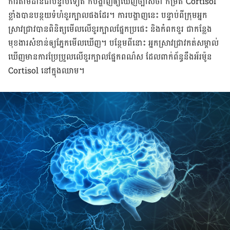
ការ​តាម​ដាន​ជា​បន្ទាប់​​ទៀត ក៏​បង្ហាញ​ឲ្យ​ឃើញ​​ច្បាស់​ថា កម្រិត​ Cortisol
ខ្លាំង​​បាន​បន្ថយ​ទំហំ​ខួរ​ក្បាល​ផង​ដែរ​។ ការ​បង្ហាញ​នេះ​ បន្ទាប់​ពី​ក្រុម​អ្នក​
ស្រាវជ្រាវ​​បាន​ពិនិត្យ​មើល​លើ​​ខួរ​ក្បាល​ផ្នែក​ប្រផេះ​ និង​កំពក​ខួរ ​ជា​កន្លែង​
មុខ​ងារ​សំខាន់​​​ឲ្យ​​ភ្នែក​មើល​ឃើញ​។ បន្ថែម​ពី​នោះ អ្នក​ស្រាវជ្រាវ​​កត់​សម្គាល់​
ឃើញ​​មានការ​ប្រែ​ប្រួល​​លើ​ខួរ​ក្បាល​ផ្នែក​ពណ៌​ស ​ដែល​ពាក់​ព័ន្ធ​នឹង​​​អ័រ​ម៉ូន​
Cortisol នៅ​ក្នុង​ឈាម​។