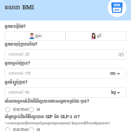
គណនា BMI
អ្នកភេទអ្វីដែរ?
ប្រុស
ស្រី
អ្នកអាយុប៉ុន្មានហើយ?
(ឆ្នាំ)
អ្នកកម្ពស់ប៉ុន្មាន?
cm
អ្នកគីឡូប៉ុន្មាន?
kg
តើលោកអ្នកចង់ដឹង​ពីវិធីព្យាបាលការសម្រកទម្ងន់ដែរ ឬទេ?
បាទ/ចាស
ទេ
តើអ្នកធ្លាប់ដឹងពីវិធីព្យាបាល GIP និង GLP-1 ទេ?
* នេះ​ជា​ការ​ព្យា​បាល​ថ្មីដែល​​មាន​ប្រសិទ្ធ​ភាព​ក្នុង​ការ​ជួយ​សម្រក​ទម្ងន់ និង​ព្យា​បាល​ជំ​ងឺ​ទឹក​នោម​ផ្អែម​ប្រភេទ២។
បាទ/ចាស
ទេ