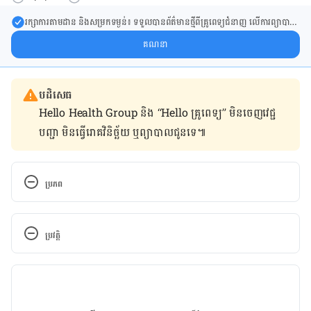
រក្សា​ការ​តាមដាន និងសម្រក​ទម្ងន់៖ ទទួលបាន​ព័ត៌​មាន​ថ្មី​ពី​គ្រូពេទ្យ​ជំនាញ លើ​ការ​ព្យា​បាល​
ការសម្រក​ទម្ងន់ និងការផ្តល់ជំនួយដោយផ្ទាល់​ក្នុង​ប្រអប់​សារ​របស់​អ្នក។
គណនា
បដិសេធ
Hello Health Group និង “Hello គ្រូពេទ្យ” មិន​ចេញ​វេជ្ជ
បញ្ជា មិន​ធ្វើ​រោគវិនិច្ឆ័យ ឬ​ព្យាបាល​ជូន​ទេ៕
ប្រភព
https://www.everydayhealth.com/stress/stress-
takes-its-toll-on-memory-function-brain-volume-
ប្រវត្តិ
middle-aged-adults/
កំណែ​ប្រែបច្ចុប្បន្ន
28/03/2019