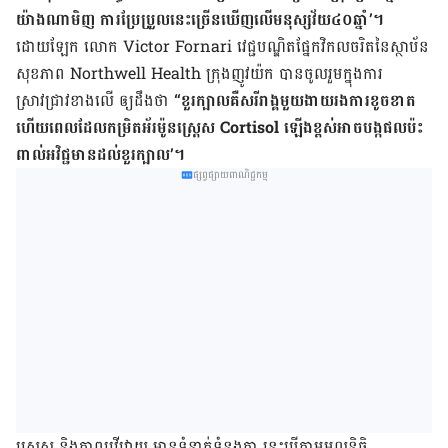
យ៉ាង​ណា​មិញ​ ការ​ប្រែ​ប្រួល​នេះ​ច្រើន​ឃើញ​លើ​មនុស្ស​​វ័យ​៤០​ឆ្នាំ​​’។
ដោយ​ឡែក លោក Victor Fornari វេជ្ជបណ្ឌិត​​​ផ្នែក​វិកលចរិត​​នៃ​ស្ថាប័ន​
សុខភាព​ Northwell Health ក្រុង​ញូវយ៉ក​ ​បាន​ចូល​រួម​ក្នុង​ការ​
ស្រាវជ្រាវ​ខាង​លើ​ ឲ្យ​ដឹង​ថា​
“ខួរ​ក្បាល​គឺ​​សរីរាង្គ​មួយ​ងាយ​រង​​ការ​ខូច​ខាត​
ហើយពេល​ដែល​កម្រិត​អ័រម៉ូន​ស្ត្រេស​ Cortisol ​​ឡើង​ខ្ពស់​អាច​បង្ក​ផល​ប៉ះ​
ពាល់​អវិជ្ជមាន​ដល់​ខួរ​​ក្បាល​’។
ផ្សព្វផ្សាយពាណិជ្ជកម្ម
ស្ត្រេស​ និង​​ភាព​រវើ​រវាយ​ មាន​ទំនាក់​ទំនង​​គ្នា​ នេះ​បើ​តាម​​​មូលនិធិ​​