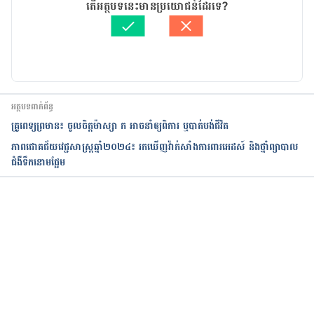
អត្ថបទ​ដោយ 
មាន រតនា
តើអត្ថបទនេះមានប្រយោជន៍ដែរទេ?
ត្រួតពិនិត្យដោយ 
វេជ្ជ. ចាន់ ស៊ីណេត
បច្ចុប្បន្នភាពដោយ៖ 
សន សុភា
អត្ថបទពាក់ព័ន្ធ
គ្រូពេទ្យព្រមាន៖ ចូលចិត្តម៉ាស្សា ក អាចនាំឲ្យពិការ ឬបាត់បង់ជីវិត
ភាពជោគជ័យវេជ្ជសាស្ត្រឆ្នាំ២០២៤៖ រកឃើញវ៉ាក់សាំងការពារអេដស៍ និងថ្នាំព្យាបាល
ជំងឺទឹកនោមផ្អែម
កំពុងដំណើរការ...