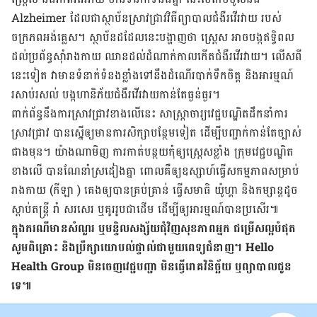
Alzheimer ​ដែល​ជា​ស្ថាប័ន​​ស្រាវជ្រាវវិធី​ព្យាបាល​​ជំងឺ​រវើ​រវាយ​ របស់​
ចក្រភព​អង់គ្លេស។ ស្ថាប័ន​ដដែល​នេះ​​​បង្ហាញ​ថា ស្ត្រេស ​អាច​បង្ក​​ឥទ្ធិពល​​
ដល់​​ប្រព័ន្ធ​ស៊ាំ​រាង​កាយ​​ ឈាន​ដល់​ដំណាក់​កាល​​កើត​ជំងឺ​រវើ​រវាយ​។​ លើស​ពី​
នេះ​ទៀត វា​​មាន​ទំនាក់​ទំនង​ខ្លាំង​​ទៅ​នឹង​ដំណើរ​បាក់​ទឹក​ចិត្ត និងអារម្មណ៍​
រសាប់​រសល់​ បង្ក​ហានិភ័យ​​ជំងឺ​រវើ​រវាយ​កាន់​តែ​​ធ្ងន់​ធ្ងរ។
​ពាក់​ព័ន្ធ​នឹង​ការ​ស្រាវជ្រាវ​ខាង​លើ​នេះ សាស្រ្តាចារ្យ​វេជ្ជបណ្ឌិត​ដឹក​នាំ​ការ​
ស្រាវជ្រាវ​ បាន​ស្នើ​ឲ្យ​​មាន​ការ​សិក្សា​បន្ថែម​ទៀត​ ដើម្បី​បញ្ជាក់​​កាន់​តែ​ច្បាស់​
ជាង​មុន​។ យ៉ាង​ណា​មិញ ការ​កាត់​បន្ថយ​​​កុំ​ឲ្យ​ស្ត្រេសខ្លាំង ក្រុម​វេជ្ជបណ្ឌិត​
ខាង​លើ​ ​បាន​ណែនាំ​ស្រដៀង​គ្នា ពោល​គឺ​​​ឲ្យ​​​ឧស្សាហ៍​ធ្វើ​សកម្មភាព​សម្រាប់​
រាង​កាយ (​កីឡា ​) គេង​ឲ្យ​បាន​គ្រប់​គ្រាន់ ធ្វើ​សមាធិ យ៉ូ​ហ្គា ​និង​​​​កម្សាន្ត​​​​ដូច​
ស្តាប់​តន្រ្តី រាំ សរសេរ​ ឬ​គូរ​រូប​​ជា​ដើម ដើម្បី​ឲ្យ​អារម្មណ៍​បាន​ប្រសើរ៕ ​​​​​​​​​​​
ក្នុង​ករណី​មាន​សំណួរ ឬ​មន្ទិលសង្ស័យ​ជុំវិញ​សុខភាព​អ្នក ជម្រើស​ល្អ​បំផុត
សូម​ពិគ្រោះ និង​ប្រឹក្សា​យោបល់​ផ្ទាល់​ជាមួយ​ពេទ្យ​ជំនាញ។ Hello
Health Group មិន​ចេញ​វេជ្ជបញ្ជា មិន​ធ្វើ​រោគវិនិច្ឆ័យ ឬ​ព្យាបាល​ជូន​
ទេ៕