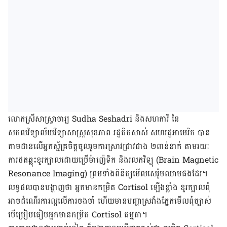
លោក​ស្រី​​សាស្រ្តាចារ្យ​ Sudha Seshadri និង​​សហ​ការី នៃ​
សកលវិទ្យាល័យ​វិទ្យាសាស្រ្ត​សុខភាព​ រដ្ឋ​តិច​សាស់​ សហរដ្ឋអាមេរិក​ បាន​
តាម​ដាន​លើ​​អ្នក​ស្ម័គ្រ​ចិត្ត​ចូល​រួមការ​ស្រាវ​ជ្រាវ​​ជាង​ ២​ពា​ន់​នាក់​ តាម​រយៈ​
ការ​​​​ថត​ឆ្លុះ​ខួរ​ក្បាល​ដោយ​​ប្រើ​​ម៉ាញ៉េទិក​ និង​រលក​វិទ្យុ​​ (Brain Magnetic
Resonance Imaging) ព្រម​ទាំង​​ពិ​និត្យ​​មើល​​សេរ៉ូម​​ឈាម​ផង​ដែរ​។
លទ្ធ​ផល​​បាន​បង្ហាញ​ថា អ្នកមាន​​កម្រិត​​​ Cortisol ​ឡើង​ខ្លាំង​​ ខួរ​ក្បាល​​ពុំ​
អាច​​ដំណើរ​ការ​ល្អ​​​លើ​ការ​ចង​ចាំ ហើយ​មាន​បញ្ហា​ស្រវាំង​ភ្នែក​មើល​ពុំ​ច្បាស់​
បើ​ប្រៀប​ធៀប​​អ្នក​មាន​កម្រិត​​​ Cortisol ធម្មតា។