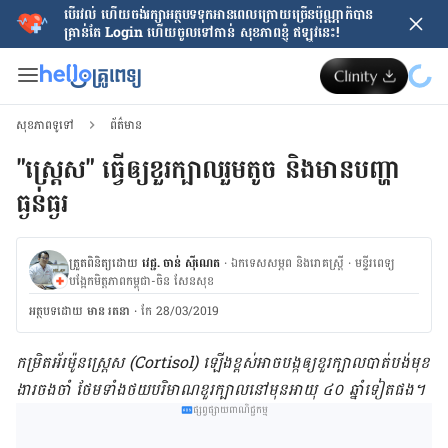
បើរវល់ ហើយចង់​រក្សាអត្ថបទទុកអានពេលក្រោយ​ច្រើនប៉ុណ្ណាក៏បាន
គ្រាន់តែ​ Login ហើយចូលទៅកាន់ សុខភាពខ្ញុំ ឥឡូវនេះ!
សុខភាពទូទៅ
ព័ត៌មាន
"ស្ត្រេស" ​​ធ្វើ​​ឲ្យ​ខួរ​ក្បាល​រួម​តូច​ និងមាន​បញ្ហា​
ធ្ងន់ធ្ងរ
ត្រួតពិនិត្យដោយ
វេជ្ជ. ចាន់ ស៊ីណេត
·
ឯកទេសសម្ភព និងរោគស្ត្រី
·
ម​ន្ទីរពេទ្យ
បង្អែកមិត្តភាពកម្ពុជា-ចិន សែនសុខ
អត្ថបទ​ដោយ
មាន រតនា
·
កែ 28/03/2019
កម្រិត​អ័រម៉ូន​ស្ត្រេស​ (Cortisol) ឡើង​ខ្ពស់​អាច​បង្ក​​ឲ្យ​​ខួរ​ក្បាល​បាត់​បង់​មុខ​
ងារ​ចង​ចាំ ថែម​ទាំង​ថយ​បរិមាណ​ខួរ​ក្បាល​​នៅ​មុន​អាយុ​ ៤០ ឆ្នាំ​ទៀត​ផង​។
ផ្សព្វផ្សាយពាណិជ្ជកម្ម