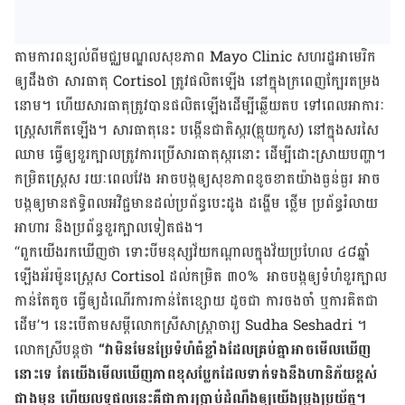
​តាម​ការ​ពន្យល់​ពី​មជ្ឈមណ្ឌល​​សុខភាព Mayo Clinic សហរដ្ឋអាមេរិក ​
ឲ្យ​ដឹង​ថា សារធាតុ​​ Cortisol ត្រូវ​ផលិត​ឡើង​​ នៅ​ក្នុង​ក្រពេញ​​ក្បែរ​តម្រង​
នោម។ ហើយ​សារធាតុ​ត្រូវ​បាន​ផលិត​ឡើង​ដើម្បី​ឆ្លើយ​តប​ ទៅ​​​​​ពេលអាការៈ​
ស្រ្តេស​កើត​ឡើង។ សារធាតុ​នេះ​ ​​បង្កើន​​ជាតិ​ស្ករ​(គ្លុយកូស​)​ នៅ​ក្នុង​សរសៃ​
ឈាម​ ​ធ្វើ​ឲ្យ​ខួរ​ក្បាល​ត្រូវ​​ការ​ប្រើ​សារធាតុ​ស្ករ​នោះ​ ដើម្បី​ដោះ​ស្រាយ​បញ្ហា។
កម្រិត​ស្ត្រេស ​រយៈ​ពេល​វែង​ អាច​បង្ក​ឲ្យ​សុខភាព​​ខូច​ខាត​យ៉ាង​ធ្ងន់​ធ្ងរ​ អាច​
បង្ក​ឲ្យ​មាន​ឥទ្ធិពល​អវិជ្ជ​មាន​ដល់​ប្រព័ន្ធ​បេះ​ដូង​ ដង្ហើម​ ថ្លើម​ ប្រព័ន្ធ​រំលាយ​
អាហារ​ និង​ប្រព័ន្ធ​ខួរ​ក្បាល​ទៀត​ផង​។
“ពួក​យើង​​រក​ឃើញ​ថា ទោះ​បី​​​មនុស្ស​វ័យ​កណ្តាល​ក្នុង​វ័យ​ប្រហែល​ ៤៨​ឆ្នាំ​
ឡើង​​អ័រម៉ូន​ស្ត្រេស​ Cortisol ដល់​​កម្រិត​ ៣០​%​ អាច​បង្ក​​ឲ្យ​​ទំហំ​ខួរ​ក្បាល​
កាន់​តែ​តូច​ ធ្វើ​ឲ្យ​ដំណើរ​ការ​កាន់​តែ​ខ្សោយ​ ដូច​ជា​ ការ​ចង​ចាំ ឬ​ការ​គិត​ជា​
ដើម​’។ នេះ​បើ​តាម​​សម្តី​លោក​​ស្រី​សាស្រ្តាចារ្យ​ Sudha Seshadri ។
លោក​ស្រី​បន្ត​ថា
“វា​​មិន​មែន​​ប្រែ​ទំហំ​​​​ធំ​ខ្លាំង​​ដែល​​គ្រប់​គ្នា​អាច​មើល​ឃើញ​​
នោះ​ទេ​ តែ​យើង​មើល​ឃើញ​​ភាព​​ខុស​ប្លែក​​ដែល​ទាក់​ទង​នឹង​ហានិភ័យ​​ខ្ពស់​
ជាង​មុន​ ហើយ​លទ្ធផល​​​​​នេះ​គឺ​ជា​ការ​​​ប្រាប់​​ដំណឹង​​ឲ្យ​យើង​ប្រុង​ប្រយ័ត្ន។