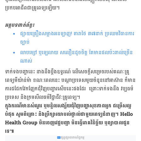
ប្រកប​អាជីព​ជា​គ្រូ​ពេទ្យ​ឡើយ។
អត្ថបទពាក់ព័ន្ធ៖
ផ្សាយ​គ្រឿង​សម្អាង​អនឡាញ! តារាថៃ ៣៧​នាក់ ប្រឈម​វិធានការ​
ច្បាប់
លាប​ម្សៅ ឬ​ឡេ​លាយ ស​លឿន​ដូច​ចិត្ត តែ​មាន​ផល​ប៉ះពាល់​ច្រើន​
ណាស់
ទាក់ទង​​បញ្ហា​នេះ នាង​នឹង​ប្តឹង​ឧទ្ធរណ៍ លើ​សេចក្តី​សម្រេច​របស់​គណៈ​គ្រូ​
ពេទ្យ​មីយ៉ាន់​ម៉ា ខណៈពេល​នេះ បណ្តា​ប្រទេស​មួយ​ចំនួន​នៅ​អាស៊ាន ក៏​មាន​
ការ​ជជែក​វែក​ញែក​ជុំ​វិញ​បញ្ហា​រសើប​នេះ​ផង​ដែរ ព្រោះ​ទាក់​ទង​នឹង​ វប្បធម៌​
ប្រទេស​ និង​ក្រម​សីលធម៌​វិជ្ជាជីវៈ​គ្រូ​ពេទ្យ។ ​​​​​​
ក្នុង​ករណី​មាន​សំណួរ​ ឬ​មន្ទិល​សង្ស័យ​ជុំវិញ​បញ្ហា​សុខភាព​អ្នក​ ជម្រើស​ល្អ​
បំផុត សូម​ពិគ្រោះ និង​ប្រឹក្សា​យោបល់​ផ្ទាល់​ជាមួយ​ពេទ្យ​ជំនាញ។ Hello
Health Group មិន​ចេញ​វេជ្ជបញ្ជា​ មិន​ធ្វើ​រោគ​វិនិច្ឆ័យ​ ឬ​ព្យាបាល​ជូន​
ទេ៕
ផ្សព្វផ្សាយពាណិជ្ជកម្ម