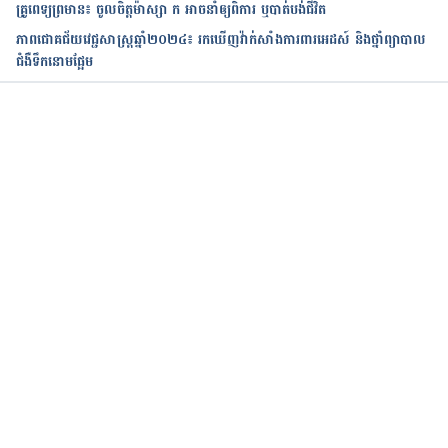
គ្រូពេទ្យព្រមាន៖ ចូលចិត្តម៉ាស្សា ក អាចនាំឲ្យពិការ ឬបាត់បង់ជីវិត
ភាពជោគជ័យវេជ្ជសាស្ត្រឆ្នាំ២០២៤៖ រកឃើញវ៉ាក់សាំងការពារអេដស៍ និងថ្នាំព្យាបាល
ជំងឺទឹកនោមផ្អែម
កំពុងដំណើរការ...