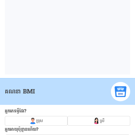
គណនា BMI
អ្នកភេទអ្វីដែរ?
ប្រុស
ស្រី
អ្នកអាយុប៉ុន្មានហើយ?