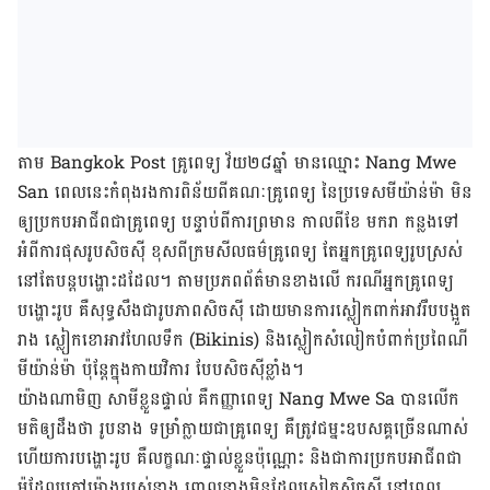
តាម​ Bangkok Post ​គ្រូ​ពេទ្យ​​ វ័យ​២៨​ឆ្នាំ ​មាន​ឈ្មោះ Nang Mwe
San ពេល​នេះ​កំពុង​រង​ការ​ពិន័យ​ពីគណៈ​គ្រូ​ពេទ្យ​ នៃ​ប្រទេស​មី​យ៉ាន់​ម៉ា មិន​
ឲ្យ​ប្រកប​អាជីព​ជា​គ្រូ​ពេទ្យ បន្ទាប់​ពី​ការ​ព្រមាន កាល​ពី​ខែ​ មករា​ កន្លង​ទៅ
អំ​ពី​ការ​ផុស​រូប​សិច​ស៊ី ខុស​ពី​ក្រម​សីលធម៌គ្រូ​ពេទ្យ​ តែ​អ្នក​គ្រូ​ពេទ្យ​រូប​ស្រស់​
នៅ​តែ​បន្ត​បង្ហោះ​ដដែល។ តាម​ប្រភព​ព័ត៌មានខាង​លើ ករណី​អ្នក​គ្រូ​ពេទ្យ
បង្ហោះ​រូប គឺ​សុទ្ធ​សឹងជា​រូប​ភាព​សិច​ស៊ី ដោយ​​មាន​ការ​ស្លៀក​ពាក់​អាវ​រឹប​​បង្អួត​
រាង​ ស្លៀក​ខោ​អាវ​​​ហែល​ទឹក (Bikinis) និង​ស្លៀក​សំលៀក​បំពាក់​ប្រពៃណី​
មីយ៉ាន់​ម៉ា ប៉ុន្តែ​ក្នុង​កាយ​វិការ បែប​សិច​ស៊ី​ខ្លាំង។
យ៉ាង​ណា​មិញ សាមី​ខ្លួន​​ផ្ទាល់ គឺ​កញ្ញា​ពេទ្យ Nang Mwe Sa បាន​​លើក​
មតិ​​ឲ្យ​ដឹង​ថា រូប​នាង ​ទម្រាំ​ក្លាយ​ជា​គ្រូ​ពេទ្យ​ គឺ​ត្រូវ​ជម្នះ​ឧបសគ្គ​ច្រើន​ណាស់
ហើយ​ការ​បង្ហោះ​រូប​ គឺ​លក្ខណៈ​ផ្ទាល់​ខ្លួន​ប៉ុណ្ណោះ និង​ជា​ការ​ប្រកប​អាជីព​ជា​
ម៉ូដែល​ក្រៅ​ម៉ោង​របស់​នាង​ ពោល​នាង​មិន​ដែល​ស្លៀក​សិច​ស៊ី នៅ​ពេល​