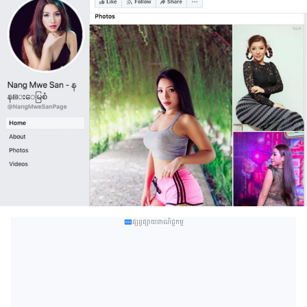
ផ្សព្វផ្សាយពាណិជ្ជកម្ម