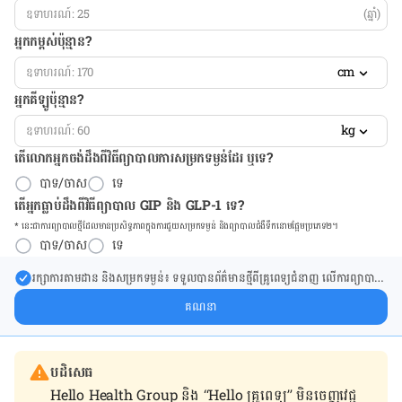
(ឆ្នាំ)
អ្នកកម្ពស់ប៉ុន្មាន?
cm
អ្នកគីឡូប៉ុន្មាន?
kg
តើលោកអ្នកចង់ដឹង​ពីវិធីព្យាបាលការសម្រកទម្ងន់ដែរ ឬទេ?
បាទ/ចាស
ទេ
តើអ្នកធ្លាប់ដឹងពីវិធីព្យាបាល GIP និង GLP-1 ទេ?
* នេះ​ជា​ការ​ព្យា​បាល​ថ្មីដែល​​មាន​ប្រសិទ្ធ​ភាព​ក្នុង​ការ​ជួយ​សម្រក​ទម្ងន់ និង​ព្យា​បាល​ជំ​ងឺ​ទឹក​នោម​ផ្អែម​ប្រភេទ២។
បាទ/ចាស
ទេ
រក្សា​ការ​តាមដាន និងសម្រក​ទម្ងន់៖ ទទួលបាន​ព័ត៌​មាន​ថ្មី​ពី​គ្រូពេទ្យ​ជំនាញ លើ​ការ​ព្យា​បាល​
ការសម្រក​ទម្ងន់ និងការផ្តល់ជំនួយដោយផ្ទាល់​ក្នុង​ប្រអប់​សារ​របស់​អ្នក។
គណនា
បដិសេធ
Hello Health Group និង “Hello គ្រូពេទ្យ” មិន​ចេញ​វេជ្ជ