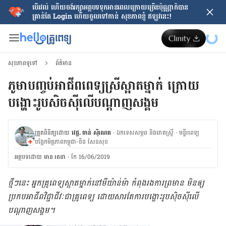
បើរវល់ ហើយចង់​រក្សាអត្ថបទទុកអានពេលក្រោយ​ច្រើនប៉ុណ្ណាក៏បាន
គ្រាន់តែ​ Login ហើយចូលទៅកាន់ សុខភាពខ្ញុំ ឥឡូវនេះ!
សុខភាពទូទៅ
ព័ត៌មាន
ភូមា​បញ្ចប់អាជីព​ពេទ្យ​ស្រីស្អាត​ម្នាក់ ក្រោយ​​
បង្ហោះ​រូបសិចស៊ីលើ​បណ្តាញ​សង្គម
ត្រួតពិនិត្យដោយ
វេជ្ជ. ចាន់ ស៊ីណេត
·
ឯកទេសសម្ភព និងរោគស្ត្រី
·
ម​ន្ទីរពេទ្យ
បង្អែកមិត្តភាពកម្ពុជា-ចិន សែនសុខ
អត្ថបទ​ដោយ
មាន រតនា
·
កែ 16/06/2019
ថ្មី​ៗ​នេះ អ្នក​គ្រូ​ពេទ្យ​ស្អាត​ម្នាក់នៅមីយ៉ាន់​ម៉ា ​​កំពុង​រង​ការ​​ព្រមាន មិន​ឲ្យ​​
ប្រកប​អាជីព​វិជ្ជាជីវៈ​ជា​គ្រូ​ពេទ្យ​ ដោយ​សារ​តែ​ការ​បង្ហោះ​រូបស៊ិច​ស៊ី​​លើ​
បណ្តាញ​សង្គម​។