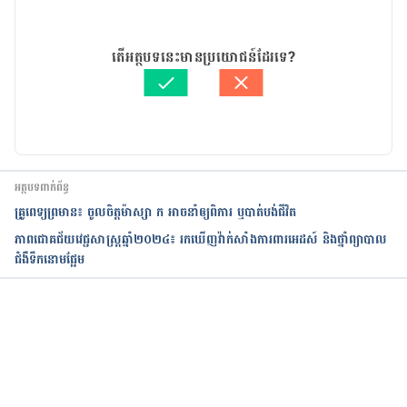
19/06/2019
អត្ថបទ​ដោយ 
គីង ច័ន្ទវាសនា​
តើអត្ថបទនេះមានប្រយោជន៍ដែរទេ?
ត្រួតពិនិត្យដោយ 
វេជ្ជ. ចាន់ ស៊ីណេត
បច្ចុប្បន្នភាពដោយ៖ 
ជីព ចិត្ត
អត្ថបទពាក់ព័ន្ធ
គ្រូពេទ្យព្រមាន៖ ចូលចិត្តម៉ាស្សា ក អាចនាំឲ្យពិការ ឬបាត់បង់ជីវិត
ភាពជោគជ័យវេជ្ជសាស្ត្រឆ្នាំ២០២៤៖ រកឃើញវ៉ាក់សាំងការពារអេដស៍ និងថ្នាំព្យាបាល
ជំងឺទឹកនោមផ្អែម
កំពុងដំណើរការ...