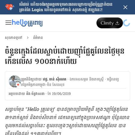
បើរវល់ ហើយចង់​រក្សាអត្ថបទទុកអានពេលក្រោយ​ច្រើនប៉ុណ្ណាក៏បាន
គ្រាន់តែ​ Login ហើយចូលទៅកាន់ សុខភាពខ្ញុំ ឥឡូវនេះ!
សុខភាពទូទៅ
ព័ត៌មាន
ចំនួន​ក្មេងដែល​​ស្លាប់​ដោយ​ញ៉ាំ​ផ្លែគូលែន​ថ្ងៃ​មុន​
កើន​លើស ១០០​នាក់ហើយ
ត្រួតពិនិត្យដោយ
វេជ្ជ. ចាន់ ស៊ីណេត
·
ឯកទេសសម្ភព និងរោគស្ត្រី
·
ម​ន្ទីរពេទ្យ
បង្អែកមិត្តភាពកម្ពុជា-ចិន សែនសុខ
អត្ថបទ​ដោយ
គីង ច័ន្ទវាសនា​
·
កែ 19/06/2019
សប្ដាហ៍​មុន “Hello គ្រូពេទ្យ’ បាន​ជម្រាប​ប្រិយមិត្ត​ពី ក្មេងៗ​ញ៉ាំ​​ផ្លែគូលែន ​
៣១​នាក់​ស្លាប់ និង​រាប់សិប​នាក់ ដេកពេទ្យ​នៅ​ក្នុង​ប្រទេស​ឥណ្ឌា ប៉ុន្ដែ​ឈាន​
ចូល​មក​ដល់​សប្ដាហ៍​នេះ តួលេខ​ក្មេងៗ​ស្លាប់​ដោយសារ​ញ៉ាំ​ផ្លែគូលែន បាន​
កើនឡើង​ដល់ ១១៣​នាក់​ហើយ។