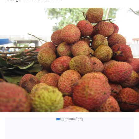
ផ្សព្វផ្សាយពាណិជ្ជកម្ម