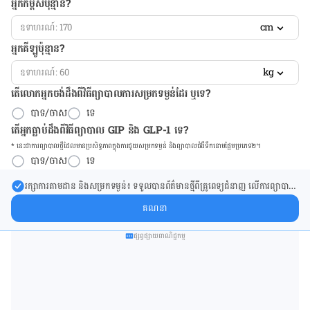
អ្នកកម្ពស់ប៉ុន្មាន?
cm
អ្នកគីឡូប៉ុន្មាន?
kg
តើលោកអ្នកចង់ដឹង​ពីវិធីព្យាបាលការសម្រកទម្ងន់ដែរ ឬទេ?
បាទ/ចាស
ទេ
តើអ្នកធ្លាប់ដឹងពីវិធីព្យាបាល GIP និង GLP-1 ទេ?
* នេះ​ជា​ការ​ព្យា​បាល​ថ្មីដែល​​មាន​ប្រសិទ្ធ​ភាព​ក្នុង​ការ​ជួយ​សម្រក​ទម្ងន់ និង​ព្យា​បាល​ជំ​ងឺ​ទឹក​នោម​ផ្អែម​ប្រភេទ២។
បាទ/ចាស
ទេ
រក្សា​ការ​តាមដាន និងសម្រក​ទម្ងន់៖ ទទួលបាន​ព័ត៌​មាន​ថ្មី​ពី​គ្រូពេទ្យ​ជំនាញ លើ​ការ​ព្យា​បាល​
ការសម្រក​ទម្ងន់ និងការផ្តល់ជំនួយដោយផ្ទាល់​ក្នុង​ប្រអប់​សារ​របស់​អ្នក។
គណនា
ផ្សព្វផ្សាយពាណិជ្ជកម្ម