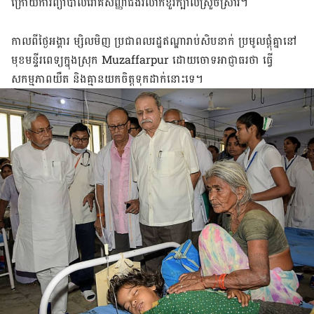
ក្រោយ​ការ​ព្យាបាល​រោគសញ្ញា​ជំងឺ​រលាក​ខួរក្បាល​ស្រួចស្រាវ។
កាលពី​ថ្ងៃ​អង្គារ ម្សិលមិញ ប្រជាពលរដ្ឋ​ឥណ្ឌា​រាប់សិប​នាក់ ប្រមូល​ផ្ដុំ​គ្នា​នៅ​
មុខ​មន្ទីរពេទ្យ​ក្នុង​ស្រុក Muzaffarpur ដោយ​ចោទ​អាជ្ញាធរ​ថា ធ្វើ​
សកម្មភាព​យឺត និង​គ្មាន​យកចិត្ត​ទុកដាក់​នោះទេ។