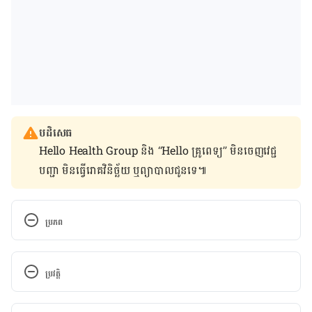
បដិសេធ
Hello Health Group និង “Hello គ្រូពេទ្យ” មិន​ចេញ​វេជ្ជ
បញ្ជា មិន​ធ្វើ​រោគវិនិច្ឆ័យ ឬ​ព្យាបាល​ជូន​ទេ៕
ប្រភព
https://www.channelnewsasia.com/news/asia/an
ger-in-india-as-lychee-linked-brain-fever-kills-
ប្រវត្តិ
113-children-11637942
កំណែ​ប្រែបច្ចុប្បន្ន