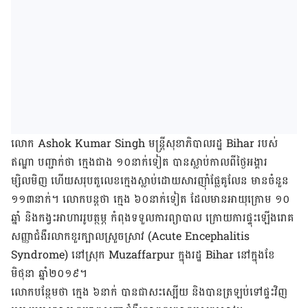
លោក Ashok Kumar Singh មន្រ្តី​សុខាភិបាល​រដ្ឋ Bihar របស់​
ឥណ្ឌា បញ្ជាក់​ថា ក្មេង​ជាង ១០​នាក់​ទៀត បាន​ស្លាប់​កាលពី​ថ្ងៃអង្គារ
ម្សិលមិញ ហើយសរុប​តួលេខ​ក្មេង​ស្លាប់​ដោយសារ​ញ៉ាំ​ផ្លែគូលែន មាន​ចំនួន
១១៣​នាក់។ លោក​បន្ដ​ថា ក្មេង ៦០​នាក់​ទៀត ដែល​មាន​អាយុ​ក្រោម ១០​
ឆ្នាំ និង​កង្វះអាហារ​រូបត្ថម្ភ កំពុង​ទទួល​ការ​ព្យាបាល ក្រោយ​ការ​ផ្ទុះឡើង​​រោគ
សញ្ញា​ជំងឺ​រលាក​ខួរក្បាល​ស្រួចស្រាវ (Acute Encephalitis
Syndrome) នៅ​ស្រុក Muzaffarpur ក្នុង​រដ្ឋ Bihar នៅ​ក្នុង​ខែ​
មិថុនា ឆ្នាំ​២០១៩។
លោក​បន្ថែម​ថា ក្មេង ៦​នាក់ បាន​ជាសះស្បើយ និង​បាន​ត្រឡប់​ទៅ​ផ្ទះ​វិញ