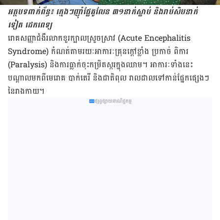
អត្ថបទពាក់ព័ន្ធ៖ ក្មេងៗ​ញ៉ាំ​​ផ្លែគូលែន ​៣១​នាក់​ស្លាប់ និង​រាប់សិប​នាក់​
ទៀត ដេក​ពេទ្យ
រោគសញ្ញា​ជំងឺ​រលាក​ខួរក្បាល​ស្រួចស្រាវ (Acute Encephalitis
Syndrome) កំណត់​តាមរយៈ​​អាការៈ​គ្រុនក្ដៅ​ខ្លាំង ប្រកាច់ ពិការ
(Paralysis) និង​ការ​ធ្លាក់ចុះ​កម្រិតស្ករ​ក្នុង​ឈាម។ អាការៈ​ទាំង​នេះ
បណ្ដាល​មកពី​មេរោគ បាក់តេរី និង​ជាតិ​ពុល រាលដាល​ទៅ​កាន់​ផ្នែក​ផ្សេងៗ​
នៃ​រាងកាយ។
ផ្សព្វផ្សាយពាណិជ្ជកម្ម