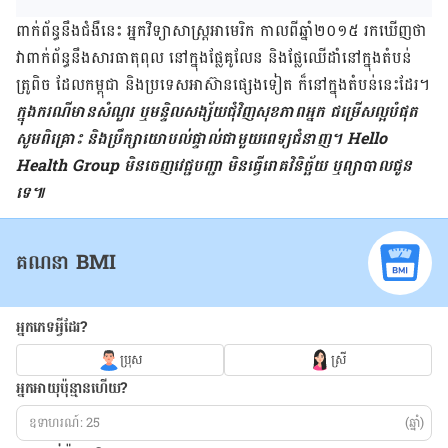
ពាក់ព័ន្ធ​នឹង​ជំងឺ​នេះ អ្នក​វិទ្យាសាស្ត្រ​អាមេរិក កាលពី​ឆ្នាំ​២០១៥ រកឃើញ​ថា
វា​ពាក់ព័ន្ធ​នឹង​សារធាតុ​ពុល នៅ​ក្នុង​ផ្លែ​គូលែន និង​ផ្លែឈើ​ដាំនៅ​ក្នុង​តំបន់​
ត្រូពិច ដែល​កម្ពុជា និង​ប្រទេស​អាស៊ាន​ផ្សេងទៀត ក៏នៅ​ក្នុង​តំបន់​នេះ​ដែរ។
ក្នុង​ករណី​មាន​សំណួរ ឬ​មន្ទិលសង្ស័យ​ជុំវិញ​សុខភាព​អ្នក ជម្រើស​ល្អ​បំផុត
សូម​ពិគ្រោះ និង​ប្រឹក្សា​យោបល់​ផ្ទាល់​ជាមួយ​ពេទ្យ​ជំនាញ។ Hello
Health Group មិន​ចេញ​វេជ្ជបញ្ជា មិន​ធ្វើ​រោគវិនិច្ឆ័យ ឬ​ព្យាបាល​ជូន​
ទេ៕
គណនា BMI
អ្នកភេទអ្វីដែរ?
ប្រុស
ស្រី
អ្នកអាយុប៉ុន្មានហើយ?
(ឆ្នាំ)