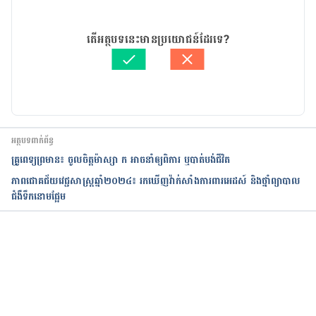
11/09/2019
អត្ថបទ​ដោយ 
គីង ច័ន្ទវាសនា​
តើអត្ថបទនេះមានប្រយោជន៍ដែរទេ?
ត្រួតពិនិត្យដោយ 
វេជ្ជ. ចាន់ ស៊ីណេត
បច្ចុប្បន្នភាពដោយ៖ 
ដេត ធន្នី
អត្ថបទពាក់ព័ន្ធ
គ្រូពេទ្យព្រមាន៖ ចូលចិត្តម៉ាស្សា ក អាចនាំឲ្យពិការ ឬបាត់បង់ជីវិត
ភាពជោគជ័យវេជ្ជសាស្ត្រឆ្នាំ២០២៤៖ រកឃើញវ៉ាក់សាំងការពារអេដស៍ និងថ្នាំព្យាបាល
ជំងឺទឹកនោមផ្អែម
កំពុងដំណើរការ...