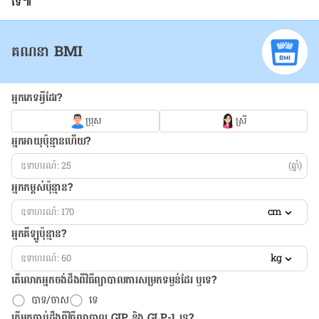
ទេ៕
គណនា BMI
អ្នកភេទអ្វីដែរ?
ប្រុស
ស្រី
អ្នកអាយុប៉ុន្មានហើយ?
(ឆ្នាំ)
អ្នកកម្ពស់ប៉ុន្មាន?
cm
អ្នកគីឡូប៉ុន្មាន?
kg
តើលោកអ្នកចង់ដឹង​ពីវិធីព្យាបាលការសម្រកទម្ងន់ដែរ ឬទេ?
បាទ/ចាស
ទេ
តើអ្នកធ្លាប់ដឹងពីវិធីព្យាបាល GIP និង GLP-1 ទេ?