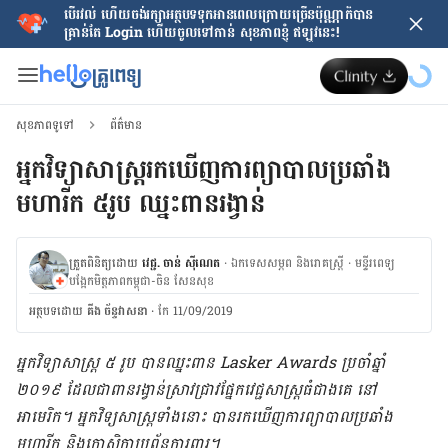
បើរវល់ ហើយចង់​រក្សាអត្ថបទទុកអានពេលក្រោយ​ច្រើនប៉ុណ្ណាក៏បាន
គ្រាន់តែ​ Login ហើយចូលទៅកាន់ សុខភាពខ្ញុំ ឥឡូវនេះ!
សុខភាពទូទៅ
ព័ត៌មាន
អ្នកវិទ្យាសាស្ត្ររកឃើញការព្យាបាលប្រឆាំង
មហារីក ៥រូប ឈ្នះពានរង្វាន់
ត្រួតពិនិត្យដោយ
វេជ្ជ. ចាន់ ស៊ីណេត
·
ឯកទេសសម្ភព និងរោគស្ត្រី
·
ម​ន្ទីរពេទ្យ
បង្អែកមិត្តភាពកម្ពុជា-ចិន សែនសុខ
អត្ថបទ​ដោយ
គីង ច័ន្ទវាសនា​
·
កែ 11/09/2019
អ្នកវិទ្យាសាស្ត្រ ៥ ​រូប បាន​ឈ្នះ​ពាន Lasker Awards ប្រចាំ​ឆ្នាំ
២០១៩ ដែល​ជាពាន​រង្វាន់​ស្រាវជ្រាវ​ផ្នែក​វេជ្ជសាស្ត្រ​ធំជាងគេ នៅ​
អាមេរិក។ អ្នកវិទ្យសាស្ត្រទាំងនោះ បាន​រកឃើញ​ការព្យាបាល​​ប្រឆាំង​
មហារីក និង​កោសិកា​ប្រព័ន្ធ​ការពារ។