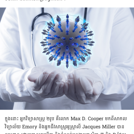
ក្នុង​នោះ អ្នកវិទ្យាសាស្ត្រ ២​រូប គឺ​លោក Max D. Cooper មកពី​សាកល
វិទ្យាល័យ Emory និង​អ្នកជីវសាស្ត្រ​អូស្ត្រាលី Jacques Miller បាន​