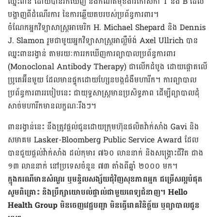
ឈ្នះ​ពាន ដោយ​បាន​រកឃើញ និង​កំណត់​មុខងារ​កោសិកា T និង B ដែល​
បង្ហាញ​ពីដំណើរការ​ នៃ​ការ​ឆ្លើយតប​របស់​ប្រព័ន្ធ​ការពារ។
ចំណែក​អ្នកវិទ្យាសាស្ត្រ​អាមេរិក H. Michael Shepard និង Dennis
J. Slamon រួមជាមួយ​អ្នក​វិទ្យាសាស្ត្រ​អាល្លឺម៉ង់ Axel Ullrich បាន​
ឈ្នះ​ពាន​រង្វាន់ តាមរយៈ​ការ​រកឃើញ​ការ​ព្យាបាល​ប្រព័ន្ធ​ការពារ
(Monoclonal Antibody Therapy) ជាលើក​ដំបូង ដោយ​ផ្ដោត​លើ​
ប្រូតេអ៊ីនមួយ ដែល​មាន​ផ្ទុក​ដោយ​ហ្សែន​បង្ក​ជំងឺ​មហារីក។ ការ​ព្យាបាល​
ប្រព័ន្ធ​ការពារ​របៀបនេះ ជា​យុទ្ធសាស្ត្រ​មាន​ប្រសិទ្ធភាព ដើម្បី​ព្យាបាល​ដុំ
សាច់​មហារីក​មាន​លក្ខណៈ​រឹងៗ។
ពានរង្វាន់​នេះ នឹង​ត្រូវ​ផ្ដល់​ជូន​ដោយ​ក្រុមហ៊ុន​ផលិត​វ៉ាក់សាំង Gavi និង​
សមាគម Lasker-Bloomberg Public Service Award ដែល​
បាន​ជួយ​ផ្ដល់​វ៉ាក់សាំង ដល់​កុមារ ៧៦០​ លាន​នាក់ និង​សង្រ្គោះ​ជីវិត ជាង
១៣​ លាន​នាក់ នៅ​ប្រទេស​ចំនួន ៧៣ តាំង​ពី​ឆ្នាំ​ ២០០០ មក។
ក្នុង​ករណី​មាន​សំណួរ ឬ​មន្ទិលសង្ស័យ​ជុំវិញ​សុខភាព​អ្នក ជម្រើស​ល្អ​បំផុត
សូម​ពិគ្រោះ និង​ប្រឹក្សា​យោបល់​ផ្ទាល់​ជាមួយ​ពេទ្យ​ជំនាញ។ Hello
Health Group មិន​ចេញ​វេជ្ជបញ្ជា មិន​ធ្វើ​រោគវិនិច្ឆ័យ ឬ​ព្យាបាល​ជូន​