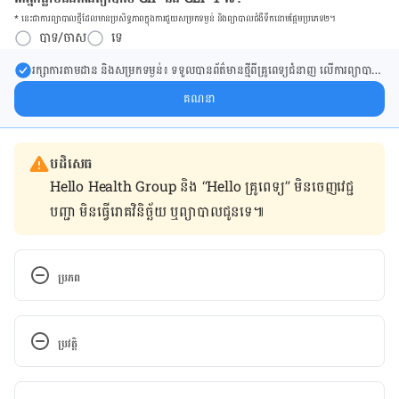
* នេះ​ជា​ការ​ព្យា​បាល​ថ្មីដែល​​មាន​ប្រសិទ្ធ​ភាព​ក្នុង​ការ​ជួយ​សម្រក​ទម្ងន់ និង​ព្យា​បាល​ជំ​ងឺ​ទឹក​នោម​ផ្អែម​ប្រភេទ២។
បាទ/ចាស
ទេ
រក្សា​ការ​តាមដាន និងសម្រក​ទម្ងន់៖ ទទួលបាន​ព័ត៌​មាន​ថ្មី​ពី​គ្រូពេទ្យ​ជំនាញ លើ​ការ​ព្យា​បាល​
ការសម្រក​ទម្ងន់ និងការផ្តល់ជំនួយដោយផ្ទាល់​ក្នុង​ប្រអប់​សារ​របស់​អ្នក។
គណនា
បដិសេធ
Hello Health Group និង “Hello គ្រូពេទ្យ” មិន​ចេញ​វេជ្ជ
បញ្ជា មិន​ធ្វើ​រោគវិនិច្ឆ័យ ឬ​ព្យាបាល​ជូន​ទេ៕
ប្រភព
http://www.xinhuanet.com/english/2019-
09/10/c_138382014.htm
ប្រវត្តិ
កំណែ​ប្រែបច្ចុប្បន្ន