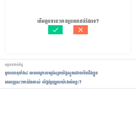
https://www.dailymail.co.uk/health/article-
7452507/Erectile-dysfunction-linked-59-higher-
15/09/2023
risk-heart-disease.html
អត្ថបទ​ដោយ 
គីង ច័ន្ទវាសនា​
តើអត្ថបទនេះមានប្រយោជន៍ដែរទេ?
ត្រួតពិនិត្យដោយ
ជីព ចិត្ត
Erectile dysfunction: A sign of heart disease?
បច្ចុប្បន្នភាពដោយ៖ 
នូ សោភ័ណ្ឌ
https://www.mayoclinic.org/diseases-
conditions/erectile-dysfunction/in-depth/erectile-
dysfunction/art-20045141
អត្ថបទពាក់ព័ន្ធ
មូលហេតុទាំង៤ អាចបណ្ដាលឲ្យស្បែកលិង្គស្ងួតដោយមិនដឹងខ្លួន
Erectile Dysfunction and Heart Disease
ពេលប្រុសៗកាន់តែចាស់ លិង្គប្រែប្រួលយ៉ាងម៉េចខ្លះ?
https://www.lifespan.org/lifespan-living/erectile-
dysfunction-and-heart-disease
កំពុងដំណើរការ...