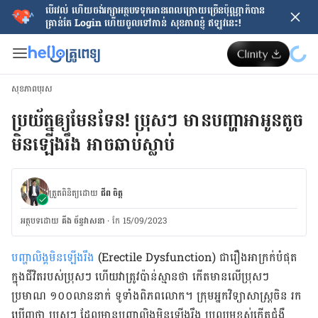
បើរវល់ ហើយចង់​រក្សាអត្ថបទទុកអានពេលក្រោយ​ច្រើនប៉ុណ្ណាក៏បាន
គ្រាន់តែ​ Login ហើយចូលទៅកាន់ សុខភាពខ្ញុំ ឥឡូវនេះ!
សុខភាពបុរស
ប្រយ័ត្នឲ្យមែនទែន! ប្រុសៗ មានបញ្ហាអាអូនតូច
មិនឡើងរឹង អាចឆាប់ស្លាប់
ត្រួតពិនិត្យដោយ
ជីព ចិត្ត
អត្ថបទ​ដោយ
គីង ច័ន្ទវាសនា​
·
កែ 15/09/2023
បញ្ហា​លិង្គមិនឡើងរឹង
(Erectile Dysfunction) ជា​រឿង​អាក្រក់បំផុត
ក្នុង​ជីវិត​របស់​ប្រុសៗ ហើយ​វាត្រូវ​ប៉ាន់ស្មាន​ថា កើតមាន​លើ​ប្រុសៗ
ប្រមាណ ១០០​លាន​នាក់ ទូទាំង​ពិភពលោក។ ក្រុម​អ្នកវិទ្យាសាស្ត្រ​ចិន រក
ឃើញ​ថា ប្រុសៗ ដែល​មាន​បញ្ហា​​លិង្គ​មិន​ឡើងរឹង ប្រឈម​ខ្ពស់​កើត​ជំងឺ​