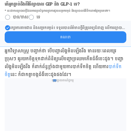
តើអ្នកធ្លាប់ដឹងពីវិធីព្យាបាល GIP និង GLP-1 ទេ?
* នេះ​ជា​ការ​ព្យា​បាល​ថ្មីដែល​​មាន​ប្រសិទ្ធ​ភាព​ក្នុង​ការ​ជួយ​សម្រក​ទម្ងន់ និង​ព្យា​បាល​ជំ​ងឺ​ទឹក​នោម​ផ្អែម​ប្រភេទ២។
បាទ/ចាស
ទេ
រក្សា​ការ​តាមដាន និងសម្រក​ទម្ងន់៖ ទទួលបាន​ព័ត៌​មាន​ថ្មី​ពី​គ្រូពេទ្យ​ជំនាញ លើ​ការ​ព្យា​បាល​
ការសម្រក​ទម្ងន់ និងការផ្តល់ជំនួយដោយផ្ទាល់​ក្នុង​ប្រអប់​សារ​របស់​អ្នក។
គណនា
អ្នកវិទ្យាសាស្ត្រ បញ្ជាក់​ថា បើបញ្ហា​លិង្គមិន​ឡើង​រឹង មាន​រយៈពេល​យូរ
ប្រុសៗ គួរយក​ចិត្តទុក​ដាក់​ពិនិត្យ​លើ​បញ្ហា​ប្រឈម​កើត​ជំងឺ​បេះដូង។ បញ្ហា​
លិង្គមិន​ឡើង​រឹង ក៏​ពាក់ព័ន្ធ​ខ្លាំង​ជាមួយ​ការ​បាក់ទឹកចិត្ត ហើយ​ការ​
បាក់ទឹក
ចិត្ត​
នេះ ក៏ជា​កត្ដា​បង្ក​ជំងឺបេះដូង​ផងដែរ។
ផ្សព្វផ្សាយពាណិជ្ជកម្ម