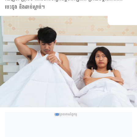
បេះដូង និង​ឆាប់​ស្លាប់។
ផ្សព្វផ្សាយពាណិជ្ជកម្ម