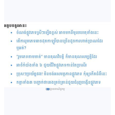
អត្ថបទគួរអាន៖
ចំណង់​ផ្លូវ​ភេទ​ស្រីៗឡើងខ្ពស់​ អាច​មក​ពី​មូលហេតុ​ទាំង​នេះ​​​​​​​​​​​​​​​​​​​​​​​​​​​​​​​​​​​​​​​​​​​​​​​​​​​
តើការ​រួម​ភេទអាចដុតកាឡូរីបាន​ច្រើន​ដូច​​ការ​ហាត់ប្រាណ​ដែរ​
ឬអត់?
“រួម​ភេទតាមមាត់” មាន​គុណ​វិបត្តិ ក៏មានគុណសម្បត្តិដែរ
អាថ៌​កំបាំង​ទាំង ៦ ជួយ​ជីវិត​ផ្លូវ​ភេទ​កាន់​តែ​ប្រសើរ
ប្រុសៗ​ប្រយ័ត្ន​ផង! មិន​ចង់​​អសមត្ថភាព​ផ្លូវ​ភេទ កុំ​ឲ្យ​កើត​ជំងឺ​នេះ
កត្តា​ទាំង​៣​ បញ្ជាក់​ថា​គេង​គ្រប់គ្រាន់​ជួយ​​​ជំរុញ​​​បង្កើនផ្លូវ​ភេទ
ផ្សព្វផ្សាយពាណិជ្ជកម្ម