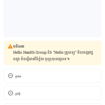
បដិសេធ
Hello Health Group និង “Hello គ្រូពេទ្យ” មិន​ចេញ​វេជ្ជ
បញ្ជា មិន​ធ្វើ​រោគវិនិច្ឆ័យ ឬ​ព្យាបាល​ជូន​ទេ៕
ប្រភព
Erectile dysfunction is linked to a ‘59% higher 
risk of heart disease’: Scientists warn impotence 
ប្រវត្តិ
is the first sign of poor blood flow in the body
កំណែ​ប្រែបច្ចុប្បន្ន