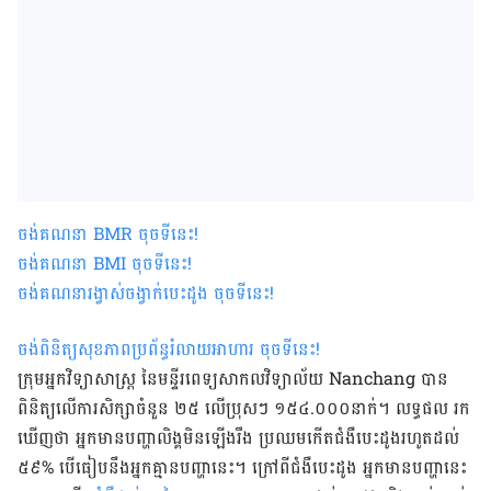
ចង់គណនា
BMR
ចុចទីនេះ
!
ចង់គណនា
BMI ចុចទីនេះ
!
ចង់គណនារង្វាស់ចង្វាក់បេះដូង ចុចទីនេះ
!
ចង់ពិនិត្យសុខភាពប្រព័ន្ធរំលាយអាហារ ចុចទីនេះ
!
ក្រុម​អ្នកវិទ្យាសាស្ត្រ នៃ​មន្ទីរពេទ្យ​សាកលវិទ្យាល័យ Nanchang បាន​
ពិនិត្យ​លើ​ការសិក្សា​ចំនួន ២៥ លើ​ប្រុសៗ ១៥៤.០០០​នាក់។ លទ្ធផល រក
ឃើញ​ថា អ្នក​មាន​បញ្ហា​លិង្គ​មិន​ឡើង​រឹង ប្រឈម​កើត​ជំងឺ​បេះដូង​រហូត​ដល់
៥៩% បើធៀប​នឹង​អ្នក​គ្មាន​បញ្ហា​នេះ។ ក្រៅពី​ជំងឺ​បេះដូង អ្នក​មាន​បញ្ហា​នេះ