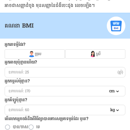
អាច​ជាសញ្ញា​ដំបូង មុន​សញ្ញា​នៃ​ជំងឺ​បេះដូង លេចឡើង។
គណនា BMI
អ្នកភេទអ្វីដែរ?
ប្រុស
ស្រី
អ្នកអាយុប៉ុន្មានហើយ?
(ឆ្នាំ)
អ្នកកម្ពស់ប៉ុន្មាន?
cm
អ្នកគីឡូប៉ុន្មាន?
kg
តើលោកអ្នកចង់ដឹង​ពីវិធីព្យាបាលការសម្រកទម្ងន់ដែរ ឬទេ?
បាទ/ចាស
ទេ