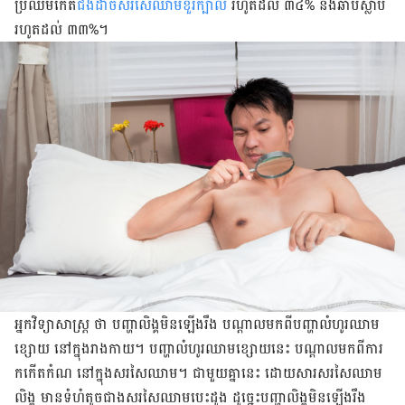
ប្រឈម​កើត
​ជំងឺ​ដាច់សរសៃឈាម​ខួរក្បាល
រហូត​ដល់ ៣៤% និង​ឆាប់ស្លាប់
រហូត​ដល់ ៣៣%។
អ្នកវិទ្យាសាស្ត្រ ថា បញ្ហា​លិង្គមិន​ឡើង​រឹង បណ្ដាល​មកពី​បញ្ហា​លំហូរឈាម​
ខ្សោយ នៅ​ក្នុង​រាងកាយ។ បញ្ហា​លំហូរ​ឈាម​ខ្សោយ​នេះ បណ្ដាល​មក​ពី​ការ​
កកើត​កំណ នៅ​ក្នុង​សរសៃឈាម។ ជាមួយ​គ្នា​នេះ ដោយសារ​សរសៃឈាម​
លិង្គ មាន​ទំហំ​តូចជាង​សរសៃឈាម​បេះដូង ដូច្នេះ​បញ្ហា​លិង្គ​មិន​ឡើង​រឹង