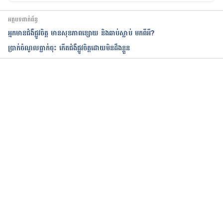
អត្ថបទពាក់ព័ន្ធ
អ្នកមានជំងឺផ្លូវចិត្ត មានសុខភាពខ្សោយ និងឆាប់ស្លាប់ មកពីអី?
ប្រាក់ចំណូលធ្លាក់ចុះ កើតជំងឺផ្លូវចិត្តដោយមិនដឹងខ្លួន
កំពុងដំណើរការ...