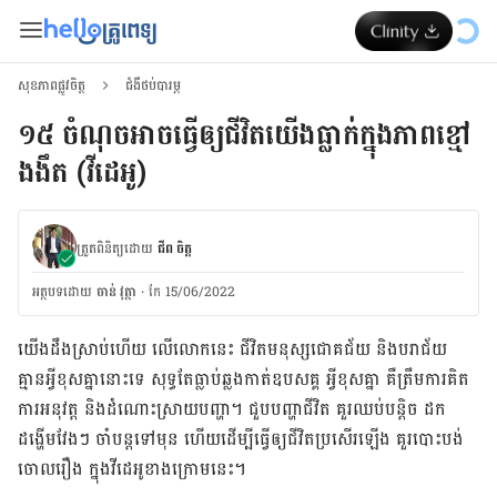
សុខភាពផ្លូវចិត្ត
ជំងឺថប់បារម្ភ
១៥ ចំណុចអាចធ្វើឲ្យជីវិតយើងធ្លាក់ក្នុងភាពខ្មៅ
ងងឹត (វីដេអូ)
ត្រួតពិនិត្យដោយ
ជីព ចិត្ត
អត្ថបទ​ដោយ
ចាន់ វុត្ថា
·
កែ 15/06/2022
យើង​ដឹង​ស្រាប់​ហើយ លើ​លោក​នេះ ជីវិត​មនុស្ស​ជោគជ័យ និង​បរាជ័យ
គ្មាន​អ្វី​ខុស​គ្នា​នោះ​ទេ សុទ្ធ​តែ​ធ្លាប់​ឆ្លង​កាត់​ឧបសគ្គ អ្វី​ខុស​គ្នា​ គឺត្រឹមការគិត
ការ​អនុវត្ត និង​ដំណោះ​ស្រាយ​បញ្ហា។ ជួប​បញ្ហា​ជីវិត គួរ​ឈប់​បន្តិច ដក
ដង្ហើម​វែងៗ ចាំបន្ត​ទៅ​មុន ហើយ​ដើម្បី​ធ្វើ​ឲ្យ​ជីវិត​ប្រសើរ​ឡើង គួរ​បោះ​បង់​
ចោល​រឿង​ ក្នុងវីដេអូខាង​ក្រោម​នេះ។