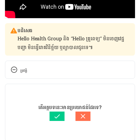
បដិសេធ
Hello Health Group និង “Hello គ្រូពេទ្យ” មិន​ចេញ​វេជ្ជ
បញ្ជា មិន​ធ្វើ​រោគវិនិច្ឆ័យ ឬ​ព្យាបាល​ជូន​ទេ៕
ប្រវត្តិ
កំណែ​ប្រែបច្ចុប្បន្ន
15/06/2022
អត្ថបទ​ដោយ 
ចាន់ វុត្ថា
តើអត្ថបទនេះមានប្រយោជន៍ដែរទេ?
ត្រួតពិនិត្យដោយ
ជីព ចិត្ត
បច្ចុប្បន្នភាពដោយ៖ 
ចាន់ វុត្ថា